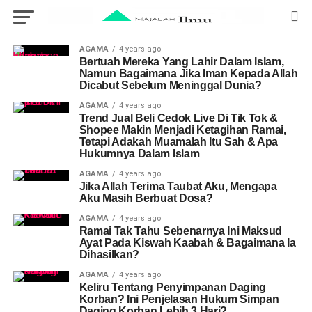
AGAMA
4 years ago
Bertuah Mereka Yang Lahir Dalam Islam,
Namun Bagaimana Jika Iman Kepada Allah
Dicabut Sebelum Meninggal Dunia?
AGAMA
4 years ago
Trend Jual Beli Cedok Live Di Tik Tok &
Shopee Makin Menjadi Ketagihan Ramai,
Tetapi Adakah Muamalah Itu Sah & Apa
Hukumnya Dalam Islam
AGAMA
4 years ago
Jika Allah Terima Taubat Aku, Mengapa
Aku Masih Berbuat Dosa?
AGAMA
4 years ago
Ramai Tak Tahu Sebenarnya Ini Maksud
Ayat Pada Kiswah Kaabah & Bagaimana Ia
Dihasilkan?
AGAMA
4 years ago
Keliru Tentang Penyimpanan Daging
Korban? Ini Penjelasan Hukum Simpan
Daging Korban Lebih 3 Hari?