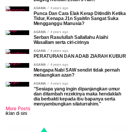
AGAMA
4 years ago
Punca Dan Cara Elak Kerap Ditindih Ketika
Tidur, Kenapa J1n Syait4n Sangat Suka
Mengganggu Manusia?
AGAMA
4 years ago
Serban Rasulullah Sallallahu Alaihi
Wasallam serta ciri-cirinya
AGAMA
4 years ago
PERATURAN DAN ADAB ZIARAH KUBUR
AGAMA
4 years ago
Mengapa Nabi SAW sendiri tidak pernah
melaungkan azan?
AGAMA
4 years ago
“Sesiapa yang ingin dipanjangkan umur
dan ditambah rezekinya maka hendaklah
dia berbakti kepada ibu bapanya serta
menyambungkan silaturrahim.”
More Posts
iklan di sini