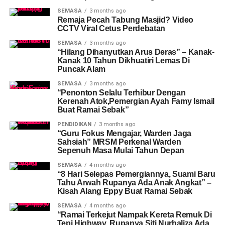
SEMASA
3 months ago
Remaja Pecah Tabung Masjid? Video
CCTV Viral Cetus Perdebatan
SEMASA
3 months ago
“Hilang Dihanyutkan Arus Deras” – Kanak-
Kanak 10 Tahun Dikhuatiri Lemas Di
Puncak Alam
SEMASA
3 months ago
“Penonton Selalu Terhibur Dengan
Kerenah Atok,Pemergian Ayah Famy Ismail
Buat Ramai Sebak”
PENDIDIKAN
3 months ago
“Guru Fokus Mengajar, Warden Jaga
Sahsiah” MRSM Perkenal Warden
Sepenuh Masa Mulai Tahun Depan
SEMASA
4 months ago
“8 Hari Selepas Pemergiannya, Suami Baru
Tahu Arwah Rupanya Ada Anak Angkat” –
Kisah Alang Eppy Buat Ramai Sebak
SEMASA
4 months ago
“Ramai Terkejut Nampak Kereta Remuk Di
Tepi Highway, Rupanya Siti Nurhaliza Ada