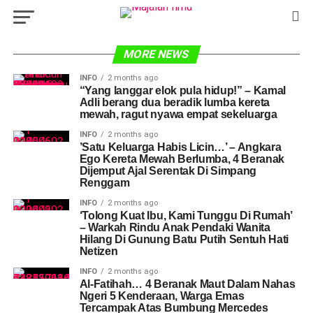
MORE NEWS
INFO
2 months ago
​“Yang langgar elok pula hidup!” – Kamal
Adli berang dua beradik lumba kereta
mewah, ragut nyawa empat sekeluarga
INFO
2 months ago
​’Satu Keluarga Habis Licin…’ – Angkara
Ego Kereta Mewah Berlumba, 4 Beranak
Dijemput Ajal Serentak Di Simpang
Renggam
INFO
2 months ago
​‘Tolong Kuat Ibu, Kami Tunggu Di Rumah’
– Warkah Rindu Anak Pendaki Wanita
Hilang Di Gunung Batu Putih Sentuh Hati
Netizen
INFO
2 months ago
Al-Fatihah… 4 Beranak Maut Dalam Nahas
Ngeri 5 Kenderaan, Warga Emas
Tercampak Atas Bumbung Mercedes