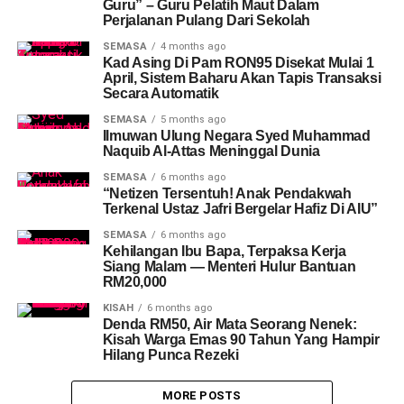
Guru” – Guru Pelatih Maut Dalam
Perjalanan Pulang Dari Sekolah
SEMASA
4 months ago
Kad Asing Di Pam RON95 Disekat Mulai 1
April, Sistem Baharu Akan Tapis Transaksi
Secara Automatik
SEMASA
5 months ago
Ilmuwan Ulung Negara Syed Muhammad
Naquib Al-Attas Meninggal Dunia
SEMASA
6 months ago
“Netizen Tersentuh! Anak Pendakwah
Terkenal Ustaz Jafri Bergelar Hafiz Di AIU”
SEMASA
6 months ago
Kehilangan Ibu Bapa, Terpaksa Kerja
Siang Malam — Menteri Hulur Bantuan
RM20,000
KISAH
6 months ago
Denda RM50, Air Mata Seorang Nenek:
Kisah Warga Emas 90 Tahun Yang Hampir
Hilang Punca Rezeki
MORE POSTS