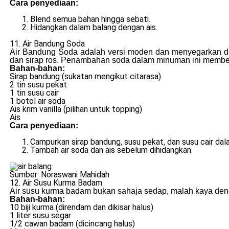
Cara penyediaan:
Blend semua bahan hingga sebati.
Hidangkan dalam balang dengan ais.
11. Air Bandung Soda
Air Bandung Soda adalah versi moden dan menyegarkan da
dan sirap ros. Penambahan soda dalam minuman ini member
Bahan-bahan:
Sirap bandung (sukatan mengikut citarasa)
2 tin susu pekat
1 tin susu cair
1 botol air soda
Ais krim vanilla (pilihan untuk topping)
Ais
Cara penyediaan:
Campurkan sirap bandung, susu pekat, dan susu cair dal
Tambah air soda dan ais sebelum dihidangkan.
Sumber: Noraswani Mahidah
12. Air Susu Kurma Badam
Air susu kurma badam bukan sahaja sedap, malah kaya deng
Bahan-bahan:
10 biji kurma (direndam dan dikisar halus)
1 liter susu segar
1/2 cawan badam (dicincang halus)