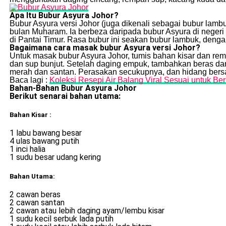
Apa Itu Bubur Asyura Johor?
Bubur Asyura versi Johor (juga dikenali sebagai bubur lam
bulan Muharam. Ia berbeza daripada bubur Asyura di neger
di Pantai Timur. Rasa bubur ini seakan bubur lambuk, deng
Bagaimana cara masak bubur Asyura versi Johor?
Untuk masak bubur Asyura Johor, tumis bahan kisar dan re
dan sup bunjut. Setelah daging empuk, tambahkan beras da
merah dan santan. Perasakan secukupnya, dan hidang ber
Baca lagi :
Koleksi Resepi Air Balang Viral Sesuai untuk Be
Bahan-Bahan Bubur Asyura Johor
Berikut senarai bahan utama:
Bahan Kisar :
1 labu bawang besar
4 ulas bawang putih
1 inci halia
1 sudu besar udang kering
Bahan Utama:
2 cawan beras
2 cawan santan
2 cawan atau lebih daging ayam/lembu kisar
1 sudu kecil serbuk lada putih