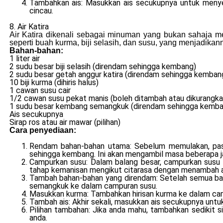
Tambahkan ais: Masukkan ais secukupnya untuk menyej
cincau.
8. Air Katira
Air Katira dikenali sebagai minuman yang bukan sahaja m
seperti buah kurma, biji selasih, dan susu, yang menjadika
Bahan-bahan:
1 liter air
2 sudu besar biji selasih (direndam sehingga kembang)
2 sudu besar getah anggur katira (direndam sehingga kemban
10 biji kurma (dihiris halus)
1 cawan susu cair
1/2 cawan susu pekat manis (boleh ditambah atau dikurangka
1 sudu besar kembang semangkuk (direndam sehingga kemba
Ais secukupnya
Sirap ros atau air mawar (pilihan)
Cara penyediaan:
Rendam bahan-bahan utama: Sebelum memulakan, pasti
sehingga kembang. Ini akan mengambil masa beberapa jam,
Campurkan susu: Dalam balang besar, campurkan susu 
tahap kemanisan mengikut citarasa dengan menambah 
Tambah bahan-bahan yang direndam: Setelah semua baha
semangkuk ke dalam campuran susu.
Masukkan kurma: Tambahkan hirisan kurma ke dalam cam
Tambah ais: Akhir sekali, masukkan ais secukupnya unt
Pilihan tambahan: Jika anda mahu, tambahkan sedikit s
anda.