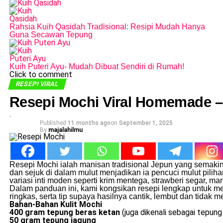
Rahsia Kuih Qasidah Tradisional: Resipi Mudah Hanya
Guna Secawan Tepung
Kuih Puteri Ayu- Mudah Dibuat Sendiri di Rumah!
Click to comment
RESEPI VIRAL
Resepi Mochi Viral Homemade –
Published
11 months ago
on
September 1, 2025
By
majalahilmu
Resepi Mochi ialah manisan tradisional Jepun yang semakin 
dan sejuk di dalam mulut menjadikan ia pencuci mulut piliha
variasi inti moden seperti krim mentega, strawberi segar, ma
Dalam panduan ini, kami kongsikan resepi lengkap untuk
ringkas, serta tip supaya hasilnya cantik, lembut dan tidak m
Bahan-Bahan Kulit Mochi
400 gram tepung beras ketan
(juga dikenali sebagai tepung 
50 gram tepung jagung