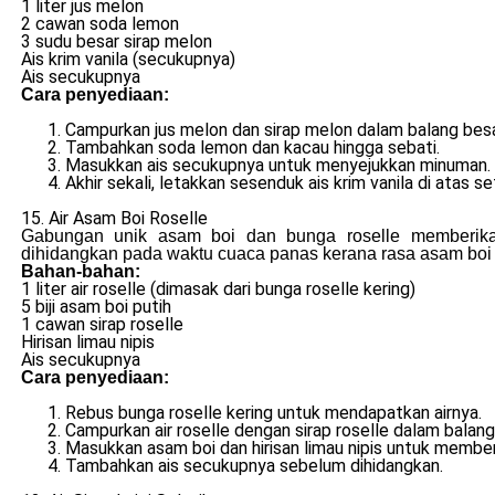
1 liter jus melon
2 cawan soda lemon
3 sudu besar sirap melon
Ais krim vanila (secukupnya)
Ais secukupnya
Cara penyediaan:
Campurkan jus melon dan sirap melon dalam balang besa
Tambahkan soda lemon dan kacau hingga sebati.
Masukkan ais secukupnya untuk menyejukkan minuman.
Akhir sekali, letakkan sesenduk ais krim vanila di atas se
15. Air Asam Boi Roselle
Gabungan unik asam boi dan bunga roselle memberika
dihidangkan pada waktu cuaca panas kerana rasa asam boi 
Bahan-bahan:
1 liter air roselle (dimasak dari bunga roselle kering)
5 biji asam boi putih
1 cawan sirap roselle
Hirisan limau nipis
Ais secukupnya
Cara penyediaan:
Rebus bunga roselle kering untuk mendapatkan airnya.
Campurkan air roselle dengan sirap roselle dalam balang
Masukkan asam boi dan hirisan limau nipis untuk memb
Tambahkan ais secukupnya sebelum dihidangkan.