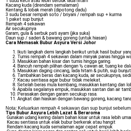
1 sudu kecil atau lebih serbuk lada hitam
Kacang kuda (direndam semalaman)
Kentang & lobak merah (dipotong dadu)
3 sudu besar rempah soto / briyani / rempah sup + kurma
1 paket sup bunjut
Rempah 4 sekawan
Air secukupnya
Garam, gula & serbuk pati ayam (jika suka)
Daun sup / saderi & bawang goreng (untuk hiasan)
Cara Memasak Bubur Asyura Versi Johor
Ikuti langkah demi langkah berikut untuk hasil bubur ya
Tumis rempah 4 sekawan dalam minyak panas hingga wa
Masukkan bahan kisar dan tumis hingga garing.
Bancuh rempah pilihan dengan ½ cawan air, tuang ke dal
Masukkan daging cincang, lada hitam & putih, sup bunjut
Tambahkan beras dan kacang kuda, air secukupnya, sediki
Kacau sentiasa agar bubur tidak melekat.
Setelah beras mula kembang, masukkan kentang dan lo
Apabila segalanya empuk, masukkan santan dan air tamba
Perasakan dengan garam secukup rasa.
Angkat dan hiaskan dengan bawang goreng, kacang tana
Nota: Keluarkan rempah 4 sekawan dan sup bunjut sebelum 
Tips Bubur Asyura Lebih Lazat & Beraroma
Gunakan udang kering dalam bahan kisar untuk rasa lebih uma
Kacau sentiasa untuk elak bubur berkerak atau hangit
Rendam kacang kuda semalaman agar cepat empuk