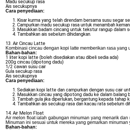
Madu secukup rasa
Ais secukupnya
Cara penyediaan:
Kisar kurma yang telah direndam bersama susu segar seh
Campurkan madu secukup rasa untuk menambah kemanis
Masukkan badam cincang untuk tekstur rangup dalam s
Tambahkan ais sebelum dihidangkan.
13. Air Cincau Latte
Kombinasi cincau dengan kopi latte memberikan rasa yang 
Bahan-bahan:
1 liter kopi latte (boleh disediakan atau dibeli sedia ada)
200g cincau (dipotong dadu)
1/2 cawan susu cair
Gula secukup rasa
Ais secukupnya
Cara penyediaan:
Sediakan kopi latte dan campurkan dengan susu cair un
Masukkan cincau yang dipotong dadu ke dalam balang b
Tambah gula jika diperlukan, bergantung kepada tahap k
Tambahkan ais secukup rasa dan kacau rata sebelum di
14. Air Melon Float
Air melon float ialah gabungan minuman yang menarik dan m
Minuman ini sesuai untuk mereka yang gemarkan minuman ya
Bahan-bahan: