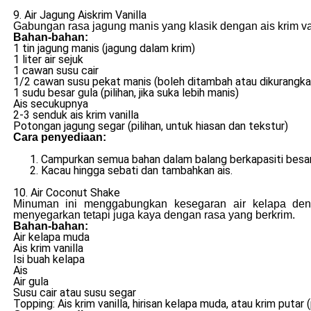
9. Air Jagung Aiskrim Vanilla
Gabungan rasa jagung manis yang klasik dengan ais krim v
Bahan-bahan:
1 tin jagung manis (jagung dalam krim)
1 liter air sejuk
1 cawan susu cair
1/2 cawan susu pekat manis (boleh ditambah atau dikurangka
1 sudu besar gula (pilihan, jika suka lebih manis)
Ais secukupnya
2-3 senduk ais krim vanilla
Potongan jagung segar (pilihan, untuk hiasan dan tekstur)
Cara penyediaan:
Campurkan semua bahan dalam balang berkapasiti besar
Kacau hingga sebati dan tambahkan ais.
10. Air Coconut Shake
Minuman ini menggabungkan kesegaran air kelapa deng
menyegarkan tetapi juga kaya dengan rasa yang berkrim.
Bahan-bahan:
Air kelapa muda
Ais krim vanilla
Isi buah kelapa
Ais
Air gula
Susu cair atau susu segar
Topping: Ais krim vanilla, hirisan kelapa muda, atau krim putar (