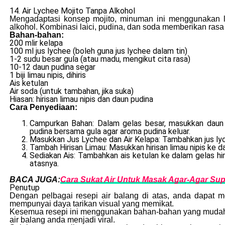
14. Air Lychee Mojito Tanpa Alkohol
Mengadaptasi konsep mojito, minuman ini menggunakan l
alkohol. Kombinasi laici, pudina, dan soda memberikan ras
Bahan-bahan:
200 mlir kelapa
100 ml jus lychee (boleh guna jus lychee dalam tin)
1-2 sudu besar gula (atau madu, mengikut cita rasa)
10-12 daun pudina segar
1 biji limau nipis, dihiris
Ais ketulan
Air soda (untuk tambahan, jika suka)
Hiasan: hirisan limau nipis dan daun pudina
Cara Penyediaan:
Campurkan Bahan: Dalam gelas besar, masukkan daun 
pudina bersama gula agar aroma pudina keluar.
Masukkan Jus Lychee dan Air Kelapa: Tambahkan jus lyc
Tambah Hirisan Limau: Masukkan hirisan limau nipis ke
Sediakan Ais: Tambahkan ais ketulan ke dalam gelas hi
atasnya.
BACA JUGA:
Cara Sukat Air Untuk Masak Agar-Agar Sup
Penutup
Dengan pelbagai resepi air balang di atas, anda dapat 
mempunyai daya tarikan visual yang memikat.
Kesemua resepi ini menggunakan bahan-bahan yang mudah 
air balang anda menjadi viral.