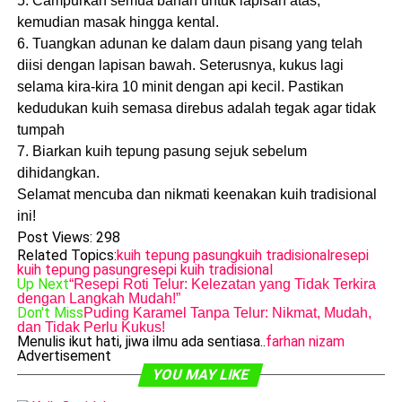
5. Campurkan semua bahan untuk lapisan atas,
kemudian masak hingga kental.
6. Tuangkan adunan ke dalam daun pisang yang telah
diisi dengan lapisan bawah. Seterusnya, kukus lagi
selama kira-kira 10 minit dengan api kecil. Pastikan
kedudukan kuih semasa direbus adalah tegak agar tidak
tumpah
7. Biarkan kuih tepung pasung sejuk sebelum
dihidangkan.
Selamat mencuba dan nikmati keenakan kuih tradisional
ini!
Post Views:
298
Related Topics:
kuih tepung pasung
kuih tradisional
resepi
kuih tepung pasung
resepi kuih tradisional
Up Next
“Resepi Roti Telur: Kelezatan yang Tidak Terkira
dengan Langkah Mudah!”
Don't Miss
Puding Karamel Tanpa Telur: Nikmat, Mudah,
dan Tidak Perlu Kukus!
Menulis ikut hati, jiwa ilmu ada sentiasa..
farhan nizam
Advertisement
YOU MAY LIKE