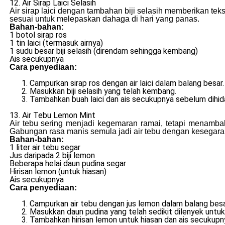
12. Air Sirap Laici Selasih
Air sirap laici dengan tambahan biji selasih memberikan t
sesuai untuk melepaskan dahaga di hari yang panas.
Bahan-bahan:
1 botol sirap ros
1 tin laici (termasuk airnya)
1 sudu besar biji selasih (direndam sehingga kembang)
Ais secukupnya
Cara penyediaan:
Campurkan sirap ros dengan air laici dalam balang besar.
Masukkan biji selasih yang telah kembang.
Tambahkan buah laici dan ais secukupnya sebelum dihid
13. Air Tebu Lemon Mint
Air tebu sering menjadi kegemaran ramai, tetapi menamb
Gabungan rasa manis semula jadi air tebu dengan kesegaran
Bahan-bahan:
1 liter air tebu segar
Jus daripada 2 biji lemon
Beberapa helai daun pudina segar
Hirisan lemon (untuk hiasan)
Ais secukupnya
Cara penyediaan:
Campurkan air tebu dengan jus lemon dalam balang besa
Masukkan daun pudina yang telah sedikit dilenyek unt
Tambahkan hirisan lemon untuk hiasan dan ais secukupn