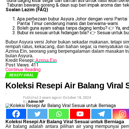
Guna daging kisar segar dan santan asli untuk hasil lebih ber
Taburan bawang goreng & daun sup beri impak aroma dan tek
Soalan Lazim (FAQ)
Apa perbezaan bubur Asyura Johor dengan versi Pantai
Pantai Timur cenderung manis dan berwarna-warni.
Boleh guna ayam sahaja tanpa daging lembu? 👉 Ya, an
Bubur ini sesuai untuk hidangan bila? 👉 Sesuai untuk bu
Bubur Asyura versi Johor bukan sekadar makanan, tetapi s
rempah ratus, kekacang, dan bahan segar, ia menyatukan ras
Azrina Ein, seorang yang berpengalaman dalam masakan tradi
bulan Asyura.
Kredit Resepi:
Azrina Ein
Post Views:
411
Continue Reading
RESEPI VIRAL
Koleksi Resepi Air Balang Viral
Published
2 years ago
on
October 18, 2024
By
Admin NP
Koleksi Resepi Air Balang Viral Sesuai untuk Berniaga
Air balang adalah antara pilihan air yang mempunyai pem