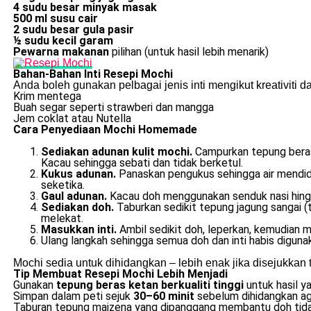
4 sudu besar minyak masak
500 ml susu cair
2 sudu besar gula pasir
½ sudu kecil garam
Pewarna makanan
pilihan (untuk hasil lebih menarik)
Bahan-Bahan Inti Resepi Mochi
Anda boleh gunakan pelbagai jenis inti mengikut kreativiti da
Krim mentega
Buah segar seperti strawberi dan mangga
Jem coklat atau Nutella
Cara Penyediaan Mochi Homemade
Sediakan adunan kulit mochi.
Campurkan tepung beras 
Kacau sehingga sebati dan tidak berketul.
Kukus adunan.
Panaskan pengukus sehingga air mendid
seketika.
Gaul adunan.
Kacau doh menggunakan senduk nasi hingga
Sediakan doh.
Taburkan sedikit tepung jagung sangai 
melekat.
Masukkan inti.
Ambil sedikit doh, leperkan, kemudian ma
Ulang langkah sehingga semua doh dan inti habis diguna
Mochi sedia untuk dihidangkan – lebih enak jika disejukkan 
Tip Membuat Resepi Mochi Lebih Menjadi
Gunakan
tepung beras ketan berkualiti tinggi
untuk hasil ya
Simpan dalam peti sejuk
30–60 minit
sebelum dihidangkan aga
Taburan tepung maizena yang dipanggang membantu doh ti