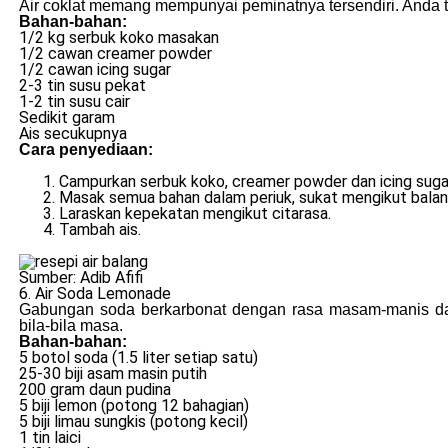
Air coklat memang mempunyai peminatnya tersendiri. Anda tid
Bahan-bahan:
1/2 kg serbuk koko masakan
1/2 cawan creamer powder
1/2 cawan icing sugar
2-3 tin susu pekat
1-2 tin susu cair
Sedikit garam
Ais secukupnya
Cara penyediaan:
Campurkan serbuk koko, creamer powder dan icing sugar
Masak semua bahan dalam periuk, sukat mengikut balan
Laraskan kepekatan mengikut citarasa.
Tambah ais.
Sumber: Adib Afifi
6. Air Soda Lemonade
Gabungan soda berkarbonat dengan rasa masam-manis d
bila-bila masa.
Bahan-bahan:
5 botol soda (1.5 liter setiap satu)
25-30 biji asam masin putih
200 gram daun pudina
5 biji lemon (potong 12 bahagian)
5 biji limau sungkis (potong kecil)
1 tin laici