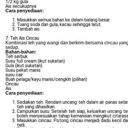
1/2 kg gula
Ais secukupnya
Cara penyediaan:
Masukkan semua bahan ke dalam balang besar.
Tuang soda dan gula, kacau sehingga larut.
Tambah ais.
7. Teh Ais Cincau
Kombinasi teh yang wangi dan berkrim bersama cincau yang
sedap.
Bahan-bahan:
Teh serbuk
Susu full cream (ikut sukatan)
Gula (ikut sukatan)
Susu pekat manis
susu cair
Buah pelaga/kayu manis/cengkih (pilihan)
Cincau
Ais
Cara penyediaan:
Sediakan teh: Rendam uncang teh dalam air panas sela
teh yang dihasilkan.
Campurkan susu: Setelah teh siap, keluarkan uncang te
boleh menyesuaikan tahap kemanisan mengikut citara
Masukkan cincau: Potong cincau menjadi dadu kecil da
tadi.