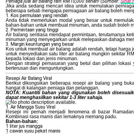
Peniaga jual air balang raih RM10,000 sehari! (Sumber:
Sinar 
Jika anda sedang mencari idea untuk memulakan perniagaan 
beberapa sebab mengapa perniagaan air balang boleh men
1. Kos permulaan yang rendah
Anda tidak memerlukan modal yang besar untuk memulaka
bahan-bahan untuk membuat minuman, anda sudah boleh mu
2. Permintaan yang tinggi
Air balang sentiasa mendapat permintaan, terutamanya ke
minuman yang menyegarkan untuk melepaskan dahaga merek
3. Margin keuntungan yang besar
Kos untuk membuat air balang adalah rendah, tetapi harga
untuk menyediakan satu liter air balang mungkin sekitar
kepada lokasi dan jenis minuman.
Dengan strategi pemasaran yang betul dan pilihan lokasi
berterusan dan menguntungkan.
Resepi Air Balang Viral
Berikut dikongsikan beberapa resepi air balang yang bu
hangat di kalangan peniaga dan pelanggan.
NOTA: Kuantiti bahan yang digunakan boleh disesuaika
dapat menghasilkan sekitar 1-3 liter sahaja.
1. Air Mangga Susu Viral
Resepi ini pernah menjadi fenomena di bazar Ramadan.
Kombinasi rasa manis dan lemaknya memang padu.
Bahan-bahan:
1 liter jus mangga
1 cawan susu pekat manis