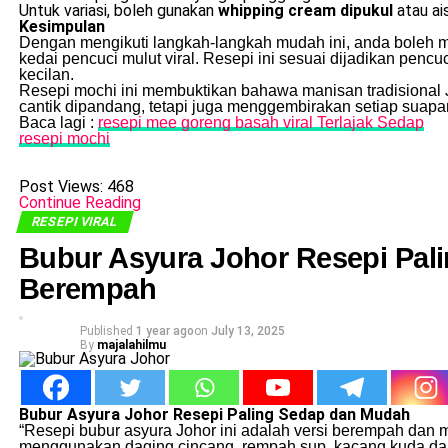
Untuk variasi, boleh gunakan
whipping cream dipukul
atau ais
Kesimpulan
Dengan mengikuti langkah-langkah mudah ini, anda boleh
kedai pencuci mulut viral. Resepi ini sesuai dijadikan pencu
kecilan.
Resepi mochi ini membuktikan bahawa manisan tradisional J
cantik dipandang, tetapi juga menggembirakan setiap suapa
Baca lagi :
resepi mee goreng basah viral Terlajak Sedap
resepi mochi
Post Views:
468
Continue Reading
RESEPI VIRAL
Bubur Asyura Johor Resepi Pal
Berempah
Published
1 year ago
on
July 13, 2025
By
majalahilmu
Bubur Asyura Johor Resepi Paling Sedap dan Mudah
“Resepi bubur asyura Johor ini adalah versi berempah dan m
menggunakan daging cincang, rempah sup, kacang kuda dan 