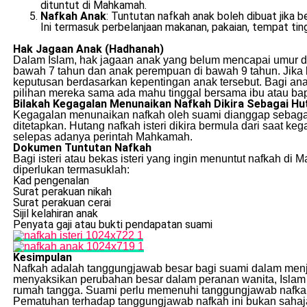
dituntut di Mahkamah.
Nafkah Anak
: Tuntutan nafkah anak boleh dibuat jika
Ini termasuk perbelanjaan makanan, pakaian, tempat ting
Hak Jagaan Anak (Hadhanah)
Dalam Islam, hak jagaan anak yang belum mencapai umur de
bawah 7 tahun dan anak perempuan di bawah 9 tahun. Jika
keputusan berdasarkan kepentingan anak tersebut. Bagi a
pilihan mereka sama ada mahu tinggal bersama ibu atau ba
Bilakah Kegagalan Menunaikan Nafkah Dikira Sebagai H
Kegagalan menunaikan nafkah oleh suami dianggap sebagai 
ditetapkan. Hutang nafkah isteri dikira bermula dari saat 
selepas adanya perintah Mahkamah.
Dokumen Tuntutan Nafkah
Bagi isteri atau bekas isteri yang ingin menuntut nafkah
diperlukan termasuklah:
Kad pengenalan
Surat perakuan nikah
Surat perakuan cerai
Sijil kelahiran anak
Penyata gaji atau bukti pendapatan suami
Kesimpulan
Nafkah adalah tanggungjawab besar bagi suami dalam menja
menyaksikan perubahan besar dalam peranan wanita, Isla
rumah tangga. Suami perlu memenuhi tanggungjawab nafkah
Pematuhan terhadap tanggungjawab nafkah ini bukan sahaja