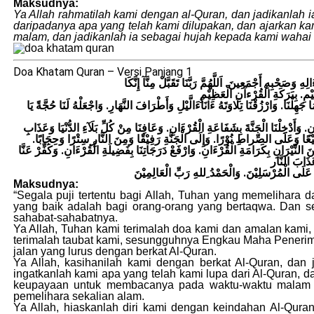
Maksudnya:
Ya Allah rahmatilah kami dengan al-Quran, dan jadikanlah i
daripadanya apa yang telah kami dilupakan, dan ajarkan ka
malam, dan jadikanlah ia sebagai hujah kepada kami wahai
Doa Khatam Quran – Versi Panjang 1
َصَحْبِهِ أَجْمَعِينَ. اَللَّهُمَّ رَبَّنَا تَقَبَّلْ مِنَّآ إِنَّكَا
 جَهِلْنَا. وَارْزُقْنَا تِلَاوَتَهُ ءَانَآءَالَّيْلِ وَأَطْرَافَ النَّهَارِ. وَاجْعَلْهُ لَنَا حُجَّةً يَا
ءَانِ. وَأَدْخِلْنَا الْجَنَّةَ بِشَفَاعَةِ الْقُرْءَانِ. وَعَافِنَا مِنْ كُلِّ بَلَآءِ الدُّنْيَا وَعَذَابِ
فِيْعًا وَعَلَى الصِّراطِ نُوْرًا. وَإِلَى الْجَنَّةِ رَفِيْقًا وَمِنَ النَّارِ سِتْرًا وَحِجَابًا
ِنَ النِّيْرَانِ بِكَرَامَةِ الْقُرْءَانِ. وَارْفَعْ دَرَجَاتِنَا بِفَضِيلَةِ الْقُرْءَانِ. وَكَفِّرْ عَنَّا
َلَى الْمُرْسَلِيْنَ. وَالْحَمْدُ ِللهِ رَبِّ الْعَالِمِيْنَ
Maksudnya:
“Segala puji tertentu bagi Allah, Tuhan yang memelihara 
yang baik adalah bagi orang-orang yang bertaqwa. Dan s
sahabat-sahabatnya.
Ya Allah, Tuhan kami terimalah doa kami dan amalan ka
terimalah taubat kami, sesungguhnya Engkau Maha Penerim
jalan yang lurus dengan berkat Al-Quran.
Ya Allah, kasihanilah kami dengan berkat Al-Quran, dan 
ingatkanlah kami apa yang telah kami lupa dari Al-Quran, d
keupayaan untuk membacanya pada waktu-waktu malam da
pemelihara sekalian alam.
Ya Allah, hiaskanlah diri kami dengan keindahan Al-Qura