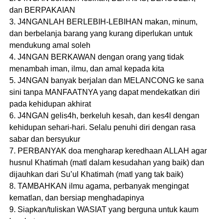
dan BERPAKAIAN
3. J4NGANLAH BERLEBIH-LEBIHAN makan, minum,
dan berbelanja barang yang kurang diperlukan untuk
mendukung amal soleh
4. J4NGAN BERKAWAN dengan orang yang tidak
menambah iman, ilmu, dan amal kepada kita
5. J4NGAN banyak berjalan dan MELANCONG ke sana
sini tanpa MANFAATNYA yang dapat mendekatkan diri
pada kehidupan akhirat
6. J4NGAN gelis4h, berkeluh kesah, dan kes4l dengan
kehidupan sehari-hari. Selalu penuhi diri dengan rasa
sabar dan bersyukur
7. PERBANYAK doa mengharap keredhaan ALLAH agar
husnul Khatimah (matl dalam kesudahan yang baik) dan
dijauhkan dari Su’ul Khatimah (matl yang tak baik)
8. TAMBAHKAN ilmu agama, perbanyak mengingat
kematlan, dan bersiap menghadapinya
9. Siapkan/tuliskan WASIAT yang berguna untuk kaum