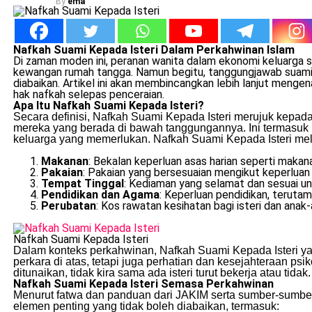
By
ema
Nafkah Suami Kepada Isteri Dalam Perkahwinan Islam
Di zaman moden ini, peranan wanita dalam ekonomi keluarga s
kewangan rumah tangga. Namun begitu, tanggungjawab suami 
diabaikan. Artikel ini akan membincangkan lebih lanjut menge
hak nafkah selepas penceraian.
Apa Itu Nafkah Suami Kepada Isteri?
Secara definisi, Nafkah Suami Kepada Isteri merujuk kepa
mereka yang berada di bawah tanggungannya. Ini termasuk ist
keluarga yang memerlukan. Nafkah Suami Kepada Isteri meli
Makanan
: Bekalan keperluan asas harian seperti maka
Pakaian
: Pakaian yang bersesuaian mengikut keperluan
Tempat Tinggal
: Kediaman yang selamat dan sesuai u
Pendidikan dan Agama
: Keperluan pendidikan, teruta
Perubatan
: Kos rawatan kesihatan bagi isteri dan anak
Nafkah Suami Kepada Isteri
Dalam konteks perkahwinan, Nafkah Suami Kepada Isteri yan
perkara di atas, tetapi juga perhatian dan kesejahteraan ps
ditunaikan, tidak kira sama ada isteri turut bekerja atau tidak.
Nafkah Suami Kepada Isteri Semasa Perkahwinan
Menurut fatwa dan panduan dari JAKIM serta sumber-sumbe
elemen penting yang tidak boleh diabaikan, termasuk: