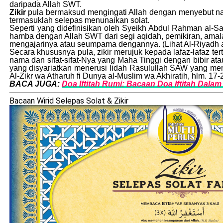
daripada Allah SWT.
Zikir
pula bermaksud mengingati Allah dengan menyebut na
termasuklah selepas menunaikan solat.
Seperti yang didefinisikan oleh Syeikh Abdul Rahman al-S
hamba dengan Allah SWT dari segi aqidah, pemikiran, amalan
mengajarinya atau seumpama dengannya. (Lihat Al-Riyadh a
Secara khususnya pula, zikir merujuk kepada lafaz-lafaz t
nama dan sifat-sifat-Nya yang Maha Tinggi dengan bibir ata
yang disyariatkan menerusi lidah Rasulullah SAW yang mem
Al-Zikr wa Atharuh fi Dunya al-Muslim wa Akhiratih, hlm. 17-
BACA JUGA:
Doa Iftitah Rumi: Bacaan Doa Iftitah Dalam 
Bacaan Wirid Selepas Solat & Zikir