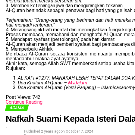
mereka jualah mereka berserah diri.”
3. Memberi ketenangan jiwa dan mengurangkan tekanan
Al-Quran bertindak sebagai penawar bagi hati yang gelisah 
Terjemahan: “Orang-orang yang beriman dan hati mereka me
hati menjadi tenteram.”
4. Merangsang aktiviti mental dan meningkatkan fungsi kognit
Proses membaca, memahami dan menghafal Al-Quran meran
5. Mendapat syafaat (pertolongan) pada hari kiamat
Al-Quran akan menjadi pemberi syafaat bagi pembacanya di 
5. Memperbaiki Akhlak
Membaca Al-Quran secara konsisten membantu memperbai
mentadabbur makna ayat-ayatnya.
Akhir kata, semoga Allah SWT memberkati setiap usaha ki
Rujukan:
AL-KAFI #1277: MANAKAH LEBIH TEPAT DALAM DOA K
Doa Khatam Al-Quran –
MyJakim
Doa Khatam Al-Quran (Versi Panjang) – islamicacademy
Post Views:
742
Continue Reading
AGAMA
Nafkah Suami Kepada Isteri Da
Published
2 years ago
on
October 7, 2024