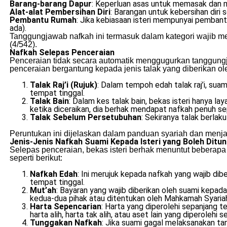
Barang-barang Dapur
: Keperluan asas untuk memasak dan 
Alat-alat Pembersihan Diri
: Barangan untuk kebersihan diri
Pembantu Rumah
: Jika kebiasaan isteri mempunyai pembant
ada).
Tanggungjawab nafkah ini termasuk dalam kategori wajib me
(4/542).
Nafkah Selepas Penceraian
Penceraian tidak secara automatik menggugurkan tanggungj
penceraian bergantung kepada jenis talak yang diberikan ole
Talak Raj’i (Rujuk)
: Dalam tempoh edah talak raj’i, su
tempat tinggal.
Talak Bain
: Dalam kes talak bain, bekas isteri hanya l
ketika diceraikan, dia berhak mendapat nafkah penuh seper
Talak Sebelum Persetubuhan
: Sekiranya talak berlak
Peruntukan ini dijelaskan dalam panduan syariah dan menj
Jenis-Jenis Nafkah Suami Kepada Isteri yang Boleh Ditun
Selepas penceraian, bekas isteri berhak menuntut beberapa 
seperti berikut:
Nafkah Edah
: Ini merujuk kepada nafkah yang wajib dibe
tempat tinggal.
Mut’ah
: Bayaran yang wajib diberikan oleh suami kepada
kedua-dua pihak atau ditentukan oleh Mahkamah Syariah 
Harta Sepencarian
: Harta yang diperolehi sepanjang t
harta alih, harta tak alih, atau aset lain yang diperolehi 
Tunggakan Nafkah
: Jika suami gagal melaksanakan t