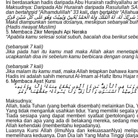
Ini berdasarkan hadis daripada Abu Hurairah radhiyallahu 
Maksudnya: Daripada Abi Hurairah daripada Rasulullah SAW 
dan bertahmid “Alhamdulillah” 33 kali, dan bertakbir “Alla
ُ لَا شَرِيْكَ لَهُ، لَهُ الْمُلْكُ وَلَهُ الْحَمْدُ يُحْيِيْ وَيُمِيْتُ وَهُوَ عَلَى كُلِّ شَيْئٍ قَدِيْرٌ
Maka diampunkan semua dosanya, meskipun sebanyak buih 
(Hadis riwayat Muslim)
5. Membaca Zikir Menjauhi Api Neraka
“Apabila kamu selesai solat subuh, bacalah doa berikut seb
(sebanyak 7 kali)
Jika pada hari itu kamu mati maka Allah akan menetapk
ucapkanlah doa ini sebelum kamu berbicara dengan orang la
(sebanyak 7 kali)
Jika malam itu kamu mati, maka Allah tetapkan bahawa kamu
Hadis ini adalah sahih menurut Al-Imam al-Hafiz Ibnu Haja
6. Membaca Ayat Kursi
وَٰتِ وَمَا فِى ٱلْأَرْضِ ۗ مَن ذَا ٱلَّذِى يَشْفَعُ عِندَهُۥٓ إِلَّا بِإِذْنِهِۦ
كُرْسِيُّهُ ٱلسَّمَـٰوَٰتِ وَٱلْأَرْضَ ۖ وَلَا يَـُٔودُهُۥ حِفْظُهُمَا ۚ وَهُوَ
Maksudnya:
Allah, tiada Tuhan (yang berhak disembah) melainkan Dia,
Yang tidak mengantuk usahkan tidur. Yang memiliki segala y
Tiada sesiapa yang dapat memberi syafaat (pertolongan)
mereka dan apa yang ada di belakang mereka, sedang mere
Allah kehendaki (memberitahu kepadanya).
Luasnya Kursi Allah (ilmuNya dan kekuasaanNya) melipu
memelihara keduanya. Dan Dia lah Yang Maha Tinggi (darj