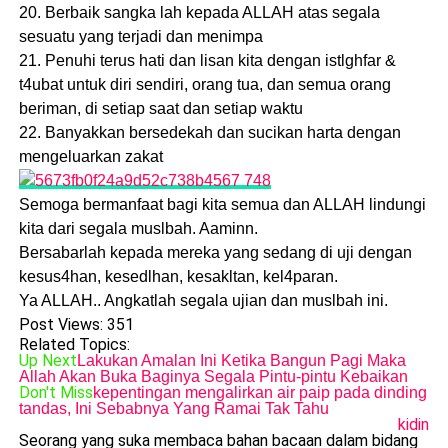
20. Berbaik sangka lah kepada ALLAH atas segala
sesuatu yang terjadi dan menimpa
21. Penuhi terus hati dan lisan kita dengan istlghfar &
t4ubat untuk diri sendiri, orang tua, dan semua orang
beriman, di setiap saat dan setiap waktu
22. Banyakkan bersedekah dan sucikan harta dengan
mengeluarkan zakat
Semoga bermanfaat bagi kita semua dan ALLAH lindungi
kita dari segala muslbah. Aaminn.
Bersabarlah kepada mereka yang sedang di uji dengan
kesus4han, kesedlhan, kesakltan, kel4paran.
Ya ALLAH.. Angkatlah segala ujian dan muslbah ini.
Post Views:
351
Related Topics:
Up Next
Lakukan Amalan Ini Ketika Bangun Pagi Maka
Allah Akan Buka Baginya Segala Pintu-pintu Kebaikan
Don't Miss
kepentingan mengalirkan air paip pada dinding
tandas, Ini Sebabnya Yang Ramai Tak Tahu
kidin
Seorang yang suka membaca bahan bacaan dalam bidang