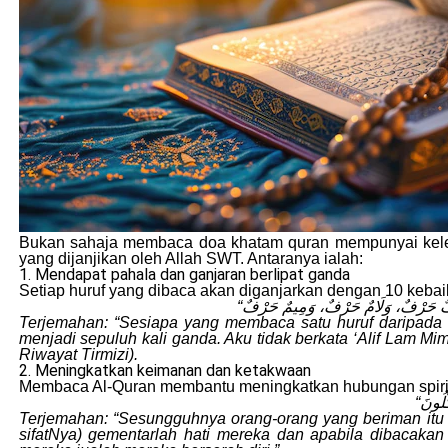
Bukan sahaja membaca doa khatam quran mempunyai keleb
yang dijanjikan oleh Allah SWT. Antaranya ialah:
1. Mendapat pahala dan ganjaran berlipat ganda
Setiap huruf yang dibaca akan diganjarkan dengan 10 keb
Terjemahan: “Sesiapa yang membaca satu huruf daripada K
menjadi sepuluh kali ganda. Aku tidak berkata ‘Alif Lam Mim’ 
Riwayat Tirmizi).
2. Meningkatkan keimanan dan ketakwaan
Membaca Al-Quran membantu meningkatkan hubungan spiri
Terjemahan: “Sesungguhnya orang-orang yang beriman itu (
sifatNya) gementarlah hati mereka dan apabila dibacak