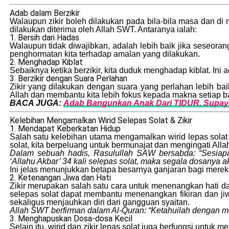
Adab dalam Berzikir
Walaupun zikir boleh dilakukan pada bila-bila masa dan di 
dilakukan diterima oleh Allah SWT. Antaranya ialah:
1. Bersih dari Hadas
Walaupun tidak diwajibkan, adalah lebih baik jika seseora
penghormatan kita terhadap amalan yang dilakukan.
2. Menghadap Kiblat
Sebaiknya ketika berzikir, kita duduk menghadap kiblat. Ini
3. Berzikir dengan Suara Perlahan
Zikir yang dilakukan dengan suara yang perlahan lebih bai
Allah dan membantu kita lebih fokus kepada makna setiap b
BACA JUGA:
Adab Bangunkan Anak Dari TIDUR, Supay
Kelebihan Mengamalkan Wirid Selepas Solat & Zikir
1. Mendapat Keberkatan Hidup
Salah satu kelebihan utama mengamalkan wirid lepas solat
solat, kita berpeluang untuk bermunajat dan mengingati All
Dalam sebuah hadis, Rasulullah SAW bersabda: “Sesiapa 
‘Allahu Akbar’ 34 kali selepas solat, maka segala dosanya 
Ini jelas menunjukkan betapa besarnya ganjaran bagi mere
2. Ketenangan Jiwa dan Hati
Zikir merupakan salah satu cara untuk menenangkan hati d
selepas solat dapat membantu menenangkan fikiran dan jiw
sekaligus menjauhkan diri dari gangguan syaitan.
Allah SWT berfirman dalam Al-Quran: “Ketahuilah dengan men
3. Menghapuskan Dosa-dosa Kecil
Selain itu, wirid dan zikir lepas solat juga berfungsi untu