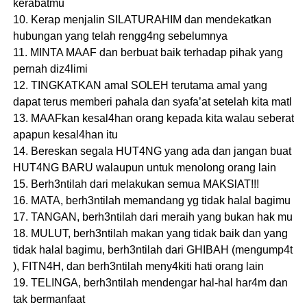
kerabatmu
10. Kerap menjalin SILATURAHIM dan mendekatkan
hubungan yang telah rengg4ng sebelumnya
11. MINTA MAAF dan berbuat baik terhadap pihak yang
pernah diz4limi
12. TINGKATKAN amal SOLEH terutama amal yang
dapat terus memberi pahala dan syafa’at setelah kita matl
13. MAAFkan kesal4han orang kepada kita walau seberat
apapun kesal4han itu
14. Bereskan segala HUT4NG yang ada dan jangan buat
HUT4NG BARU walaupun untuk menolong orang lain
15. Berh3ntilah dari melakukan semua MAKSlAT!!!
16. MATA, berh3ntilah memandang yg tidak halal bagimu
17. TANGAN, berh3ntilah dari meraih yang bukan hak mu
18. MULUT, berh3ntilah makan yang tidak baik dan yang
tidak halal bagimu, berh3ntilah dari GHIBAH (mengump4t
), FITN4H, dan berh3ntilah meny4kiti hati orang lain
19. TELINGA, berh3ntilah mendengar hal-hal har4m dan
tak bermanfaat