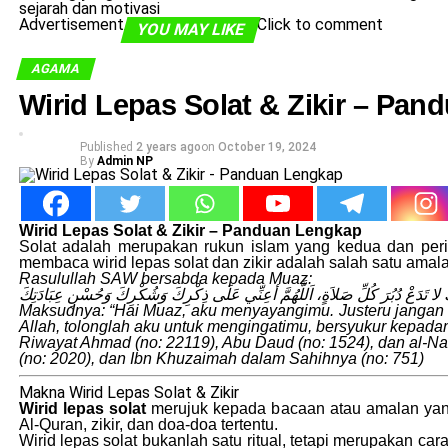
sejarah dan motivasi
Advertisement
Click to comment
YOU MAY LIKE
AGAMA
Wirid Lepas Solat & Zikir – Pa
Published
2 years ago
on
October 19, 2024
By
Admin NP
Wirid Lepas Solat & Zikir – Panduan Lengkap
Solat adalah merupakan rukun islam yang kedua dan peri
membaca wirid lepas solat dan zikir adalah salah satu amal
Rasulullah SAW bersabda kepada Muaz:
ُّكَ لا تَدَعْ دُبُرَ كُلِّ صَلاَةٍ، اَللَّهُمَّ أعِنِّي عَلَى ذِكْرِكَ وَشُكْرِكَ وَحُسْنِ عِبَادَتِكَ
Maksudnya: “Hai Muaz, aku menyayangimu. Justeru jangan k
Allah, tolonglah aku untuk mengingatimu, bersyukur kepa
Riwayat Ahmad (no: 22119), Abu Daud (no: 1524), dan al-Na
(no: 2020), dan Ibn Khuzaimah dalam Sahihnya (no: 751)
Makna Wirid Lepas Solat & Zikir
Wirid lepas solat
merujuk kepada bacaan atau amalan yang 
Al-Quran, zikir, dan doa-doa tertentu.
Wirid lepas solat bukanlah satu ritual, tetapi merupakan