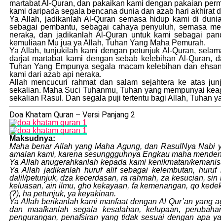
martabat Al-Quran, dan pakaikan kami dengan pakaian perm
kami daripada segala bencana dunia dan azab hari akhirat 
Ya Allah, jadikanlah Al-Quran semasa hidup kami di dun
sebagai pembantu, sebagai cahaya penyuluh, semasa men
neraka, dan jadikanlah Al-Quran untuk kami sebagai pa
kemuliaan Mu jua ya Allah, Tuhan Yang Maha Pemurah.
Ya Allah, tunjukilah kami dengan petunjuk Al-Quran, sela
darjat martabat kami dengan sebab kelebihan Al-Quran,
Tuhan Yang Empunya segala macam kelebihan dan ehsan. W
kami dari azab api neraka.
Allah mencucuri rahmat dan salam sejahtera ke atas j
sekalian. Maha Suci Tuhanmu, Tuhan yang mempunyai keag
sekalian Rasul. Dan segala puji tertentu bagi Allah, Tuhan
Doa Khatam Quran – Versi Panjang 2
Maksudnya:
Maha benar Allah yang Maha Agung, dan RasulNya Nabi yan
amalan kami, karena sesunggguhnya Engkau maha menden
Ya Allah anugerahkanlah kepada kami kenikmatan/kemanisan b
Ya Allah jadikanlah huruf alif sebagai kelembutan, huruf
dalil/petunjuk, dza kecerdasan, ra rahmah, za kesucian, si
keluasan,`ain ilmu, gho kekayaan, fa kemenangan, qo kede
(?), ha petunjuk, ya keyakinan.
Ya Allah berikanlah kami manfaat dengan Al Qur’an yang a
dan maafkanlah segala kesalahan, kelupaan, perubaha
pengurangan, penafsiran yang tidak sesuai dengan apa yan