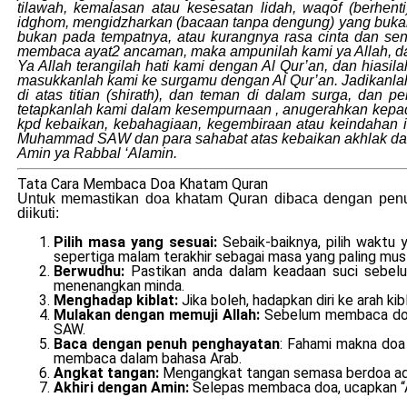
tilawah, kemalasan atau kesesatan lidah, waqof (berh
idghom, mengidzharkan (bacaan tanpa dengung) yang bukan
bukan pada tempatnya, atau kurangnya rasa cinta dan sen
membaca ayat2 ancaman, maka ampunilah kami ya Allah, dan
Ya Allah terangilah hati kami dengan Al Qur’an, dan hiasil
masukkanlah kami ke surgamu dengan Al Qur’an. Jadikanlah
di atas titian (shirath), dan teman di dalam surga, dan 
tetapkanlah kami dalam kesempurnaan , anugerahkan kepad
kpd kebaikan, kebahagiaan, kegembiraan atau keindahan 
Muhammad SAW dan para sahabat atas kebaikan akhlak dan k
Amin ya Rabbal ‘Alamin.
Tata Cara Membaca Doa Khatam Quran
Untuk memastikan doa khatam Quran dibaca dengan penuh
diikuti:
Pilih masa yang sesuai:
Sebaik-baiknya, pilih wakt
sepertiga malam terakhir sebagai masa yang paling mus
Berwudhu:
Pastikan anda dalam keadaan suci sebelu
menenangkan minda.
Menghadap kiblat:
Jika boleh, hadapkan diri ke arah 
Mulakan dengan memuji Allah:
Sebelum membaca doa 
SAW.
Baca dengan penuh penghayatan
: Fahami makna doa
membaca dalam bahasa Arab.
Angkat tangan:
Mengangkat tangan semasa berdoa adal
Akhiri dengan Amin:
Selepas membaca doa, ucapkan “A