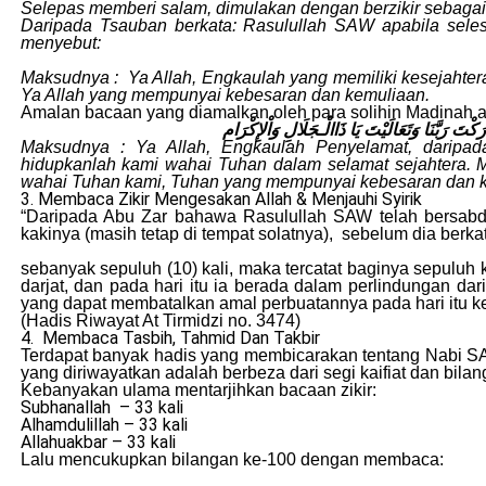
Selepas memberi salam, dimulakan dengan berzikir sebaga
Daripada Tsauban berkata: Rasulullah SAW apabila seles
menyebut:
Maksudnya : Ya Allah, Engkaulah yang memiliki kesejahtera
Ya Allah yang mempunyai kebesaran dan kemuliaan.
Amalan bacaan yang diamalkan oleh para solihin Madinah
ارَكْتَ رَبَّنَا وَتَعَالَيْتَ يَا ذَاالْـجَلَالِ وَاْلإِكْرَام
Maksudnya : Ya Allah, Engkaulah Penyelamat, daripa
hidupkanlah kami wahai Tuhan dalam selamat sejahtera. 
wahai Tuhan kami, Tuhan yang mempunyai kebesaran dan 
3. Membaca Zikir Mengesakan Allah & Menjauhi Syirik
“Daripada Abu Zar bahawa Rasulullah SAW telah bersab
kakinya (masih tetap di tempat solatnya), sebelum dia berk
sebanyak sepuluh (10) kali, maka tercatat baginya sepuluh
darjat, dan pada hari itu ia berada dalam perlindungan dar
yang dapat membatalkan amal perbuatannya pada hari itu ke
(Hadis Riwayat At Tirmidzi no. 3474)
4. Membaca Tasbih, Tahmid Dan Takbir
Terdapat banyak hadis yang membicarakan tentang Nabi SAW
yang diriwayatkan adalah berbeza dari segi kaifiat dan bila
Kebanyakan ulama mentarjihkan bacaan zikir:
Subhanallah – 33 kali
Alhamdulillah – 33 kali
Allahuakbar – 33 kali
Lalu mencukupkan bilangan ke-100 dengan membaca: