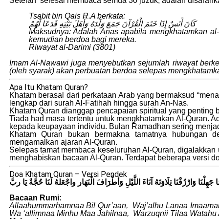
Setelah selesai membaca semua 30 juzuk, adalah disaranka
Tsabit bin Qais R.A berkata:
كَانَ أَنَسٌ إِذَا خَتَمَ الْقُرْآنَ جَمَعَ وَلَدَهُ وَأَهَلَ بَيْتِهِ فَدَعَا لَهُمْ
Maksudnya: Adalah Anas apabila mengkhatamkan al-
kemudian berdoa bagi mereka.
Riwayat al-Darimi (3801)
Imam Al-Nawawi juga menyebutkan sejumlah riwayat berken
(oleh syarak) akan perbuatan berdoa selepas mengkhatamka
Apa Itu Khatam Quran?
Khatam berasal dari perkataan Arab yang bermaksud “men
lengkap dari surah Al-Fatihah hingga surah An-Nas.
Khatam Quran dianggap pencapaian spiritual yang penting 
Tiada had masa tertentu untuk mengkhatamkan Al-Quran. A
kepada keupayaan individu. Bulan Ramadhan sering menjad
Khatam Quran bukan bermakna tamatnya hubungan de
mengamalkan ajaran Al-Quran.
Selepas tamat membaca keseluruhan Al-Quran, digalakkan
menghabiskan bacaan Al-Quran. Terdapat beberapa versi do
Doa Khatam Quran – Versi Pendek
 جَهِلْنَا وَارْزُقْنَا تِلَاوَتَهُ آنَاءَ اللَّيْلِ وَأطْرَافَ الْنَهَار واجْعَلهُ لَنَا حُجَّةٌ يَا ربَّ
Bacaan Rumi:
Allaahummarhamnaa Bil Qur’aan, Waj’alhu Lanaa Imaam
Wa ‘allimnaa Minhu Maa Jahilnaa, Warzuqnii Tilaa Watahu 