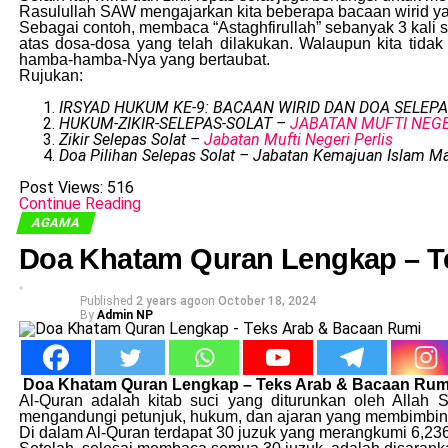
Rasulullah SAW mengajarkan kita beberapa bacaan wirid 
Sebagai contoh, membaca “Astaghfirullah” sebanyak 3 kali
atas dosa-dosa yang telah dilakukan. Walaupun kita ti
hamba-hamba-Nya yang bertaubat.
Rujukan:
IRSYAD HUKUM KE-9: BACAAN WIRID DAN DOA SELEP
HUKUM-ZIKIR-SELEPAS-SOLAT –
JABATAN MUFTI NEG
Zikir Selepas Solat –
Jabatan Mufti Negeri Perlis
Doa Pilihan Selepas Solat – Jabatan Kemajuan Islam Ma
Post Views:
516
Continue Reading
AGAMA
Doa Khatam Quran Lengkap – T
Published
2 years ago
on
October 18, 2024
By
Admin NP
Doa Khatam Quran Lengkap – Teks Arab & Bacaan Rum
Al-Quran adalah kitab suci yang diturunkan oleh All
mengandungi petunjuk, hukum, dan ajaran yang membimbing
Di dalam Al-Quran terdapat 30 juzuk yang merangkumi 6,23