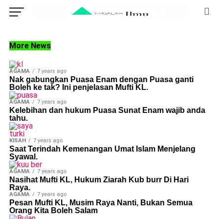
More News
AGAMA
7 years ago
Nak gabungkan Puasa Enam dengan Puasa ganti
Boleh ke tak? Ini penjelasan Mufti KL.
AGAMA
7 years ago
Kelebihan dan hukum Puasa Sunat Enam wajib anda
tahu.
KISAH
7 years ago
Saat Terindah Kemenangan Umat Islam Menjelang
Syawal.
AGAMA
7 years ago
Nasihat Mufti KL, Hukum Ziarah Kub burr Di Hari
Raya.
AGAMA
7 years ago
Pesan Mufti KL, Musim Raya Nanti, Bukan Semua
Orang Kita Boleh Salam