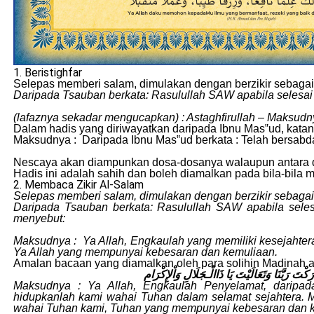
1. Beristighfar
Selepas memberi salam, dimulakan dengan berzikir sebaga
Daripada Tsauban berkata: Rasulullah SAW apabila selesai 
(lafaznya sekadar mengucapkan) : Astaghfirullah – Maksu
Dalam hadis yang diriwayatkan daripada Ibnu Mas‟ud, kata
Maksudnya : Daripada Ibnu Mas‟ud berkata : Telah bersabda
Nescaya akan diampunkan dosa-dosanya walaupun antara dos
Hadis ini adalah sahih dan boleh diamalkan pada bila-bila 
2. Membaca Zikir Al-Salam
Selepas memberi salam, dimulakan dengan berzikir sebaga
Daripada Tsauban berkata: Rasulullah SAW apabila seles
menyebut:
Maksudnya : Ya Allah, Engkaulah yang memiliki kesejahtera
Ya Allah yang mempunyai kebesaran dan kemuliaan.
Amalan bacaan yang diamalkan oleh para solihin Madinah
ارَكْتَ رَبَّنَا وَتَعَالَيْتَ يَا ذَاالْـجَلَالِ وَاْلإِكْرَام
Maksudnya : Ya Allah, Engkaulah Penyelamat, daripa
hidupkanlah kami wahai Tuhan dalam selamat sejahtera. 
wahai Tuhan kami, Tuhan yang mempunyai kebesaran dan 