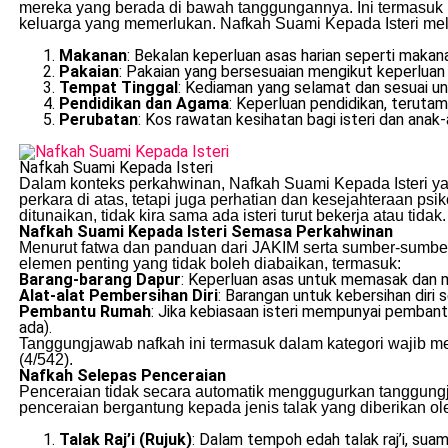
mereka yang berada di bawah tanggungannya. Ini termasuk ist
keluarga yang memerlukan. Nafkah Suami Kepada Isteri meli
Makanan
: Bekalan keperluan asas harian seperti maka
Pakaian
: Pakaian yang bersesuaian mengikut keperluan
Tempat Tinggal
: Kediaman yang selamat dan sesuai u
Pendidikan dan Agama
: Keperluan pendidikan, teruta
Perubatan
: Kos rawatan kesihatan bagi isteri dan anak
Nafkah Suami Kepada Isteri
Dalam konteks perkahwinan, Nafkah Suami Kepada Isteri yan
perkara di atas, tetapi juga perhatian dan kesejahteraan ps
ditunaikan, tidak kira sama ada isteri turut bekerja atau tidak.
Nafkah Suami Kepada Isteri Semasa Perkahwinan
Menurut fatwa dan panduan dari JAKIM serta sumber-sumbe
elemen penting yang tidak boleh diabaikan, termasuk:
Barang-barang Dapur
: Keperluan asas untuk memasak dan 
Alat-alat Pembersihan Diri
: Barangan untuk kebersihan diri
Pembantu Rumah
: Jika kebiasaan isteri mempunyai pembant
ada).
Tanggungjawab nafkah ini termasuk dalam kategori wajib me
(4/542).
Nafkah Selepas Penceraian
Penceraian tidak secara automatik menggugurkan tanggungj
penceraian bergantung kepada jenis talak yang diberikan ole
Talak Raj’i (Rujuk)
: Dalam tempoh edah talak raj’i, su