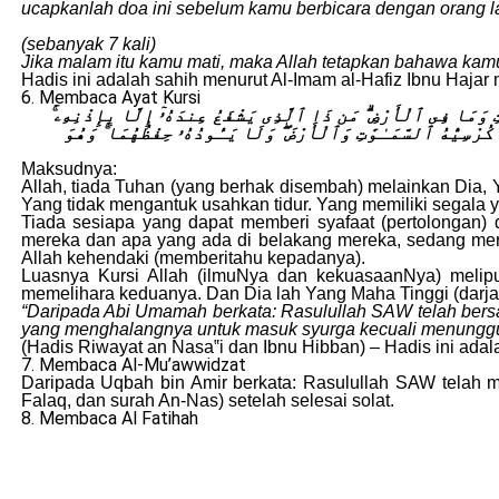
ucapkanlah doa ini sebelum kamu berbicara dengan orang la
(sebanyak 7 kali)
Jika malam itu kamu mati, maka Allah tetapkan bahawa kamu
Hadis ini adalah sahih menurut Al-Imam al-Hafiz Ibnu Haja
6. Membaca Ayat Kursi
وَٰتِ وَمَا فِى ٱلْأَرْضِ ۗ مَن ذَا ٱلَّذِى يَشْفَعُ عِندَهُۥٓ إِلَّا بِإِذْنِهِۦ
كُرْسِيُّهُ ٱلسَّمَـٰوَٰتِ وَٱلْأَرْضَ ۖ وَلَا يَـُٔودُهُۥ حِفْظُهُمَا ۚ وَهُوَ
Maksudnya:
Allah, tiada Tuhan (yang berhak disembah) melainkan Dia,
Yang tidak mengantuk usahkan tidur. Yang memiliki segala y
Tiada sesiapa yang dapat memberi syafaat (pertolongan)
mereka dan apa yang ada di belakang mereka, sedang mere
Allah kehendaki (memberitahu kepadanya).
Luasnya Kursi Allah (ilmuNya dan kekuasaanNya) melipu
memelihara keduanya. Dan Dia lah Yang Maha Tinggi (darj
“Daripada Abi Umamah berkata: Rasulullah SAW telah bersab
yang menghalangnya untuk masuk syurga kecuali menunggu
(Hadis Riwayat an Nasa‟i dan Ibnu Hibban) – Hadis ini adal
7. Membaca Al-Mu’awwidzat
Daripada Uqbah bin Amir berkata: Rasulullah SAW telah m
Falaq, dan surah An-Nas) setelah selesai solat.
8. Membaca Al Fatihah