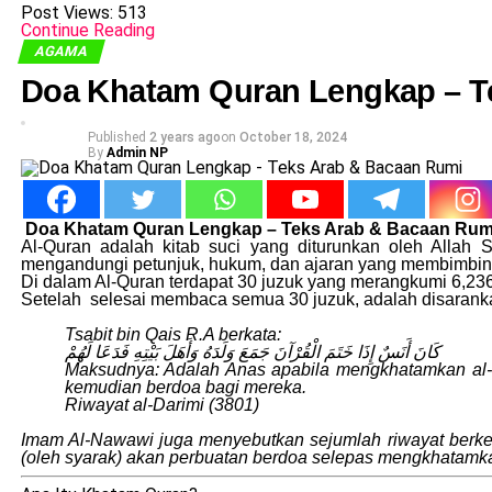
Post Views:
513
Continue Reading
AGAMA
Doa Khatam Quran Lengkap – T
Published
2 years ago
on
October 18, 2024
By
Admin NP
Doa Khatam Quran Lengkap – Teks Arab & Bacaan Rum
Al-Quran adalah kitab suci yang diturunkan oleh All
mengandungi petunjuk, hukum, dan ajaran yang membimbing
Di dalam Al-Quran terdapat 30 juzuk yang merangkumi 6,23
Setelah selesai membaca semua 30 juzuk, adalah disaranka
Tsabit bin Qais R.A berkata:
كَانَ أَنَسٌ إِذَا خَتَمَ الْقُرْآنَ جَمَعَ وَلَدَهُ وَأَهَلَ بَيْتِهِ فَدَعَا لَهُمْ
Maksudnya: Adalah Anas apabila mengkhatamkan al-
kemudian berdoa bagi mereka.
Riwayat al-Darimi (3801)
Imam Al-Nawawi juga menyebutkan sejumlah riwayat berken
(oleh syarak) akan perbuatan berdoa selepas mengkhatamka