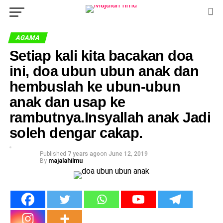
AGAMA
Setiap kali kita bacakan doa
ini, doa ubun ubun anak dan
hembuslah ke ubun-ubun
anak dan usap ke
rambutnya.Insyallah anak Jadi
soleh dengar cakap.
Published
7 years ago
on
June 12, 2019
By
majalahilmu