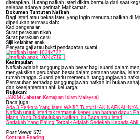
ditetapkan. Hutang nafkah isteri dikira bermula dari saat 
selepas adanya perintah Mahkamah.
Dokumen Tuntutan Nafkah
Bagi isteri atau bekas isteri yang ingin menuntut nafkah
diperlukan termasuklah:
Kad pengenalan
Surat perakuan nikah
Surat perakuan cerai
Sijil kelahiran anak
Penyata gaji atau bukti pendapatan suami
Kesimpulan
Nafkah adalah tanggungjawab besar bagi suami dalam menja
menyaksikan perubahan besar dalam peranan wanita, Isla
rumah tangga. Suami perlu memenuhi tanggungjawab nafkah
Pematuhan terhadap tanggungjawab nafkah ini bukan sahaja
dan kesejahteraan ahli keluarga.
Rujukan:
JAKIM (Jabatan Kemajuan Islam Malaysia)
Baca juga:
Ada 3 Perkara Yang Isteri WAJIB Tuntut HAK NAFKAHNYA.
Nafkah untuk isteri tak termasuk keperluan barang dapur, Pa
Mana Yang Didahulukan Nafkah Ibu Bapa atau Isteri
Sedakah Yang Paling Terbaik Adalah Sedekah Kepada Ahli K
Post Views:
673
Continue Reading