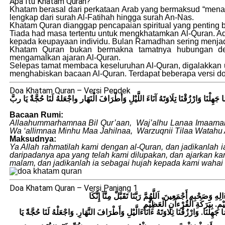
Apa Itu Khatam Quran?
Khatam berasal dari perkataan Arab yang bermaksud “men
lengkap dari surah Al-Fatihah hingga surah An-Nas.
Khatam Quran dianggap pencapaian spiritual yang penting 
Tiada had masa tertentu untuk mengkhatamkan Al-Quran. A
kepada keupayaan individu. Bulan Ramadhan sering menjad
Khatam Quran bukan bermakna tamatnya hubungan de
mengamalkan ajaran Al-Quran.
Selepas tamat membaca keseluruhan Al-Quran, digalakkan
menghabiskan bacaan Al-Quran. Terdapat beberapa versi do
Doa Khatam Quran – Versi Pendek
 جَهِلْنَا وَارْزُقْنَا تِلَاوَتَهُ آنَاءَ اللَّيْلِ وَأطْرَافَ الْنَهَار واجْعَلهُ لَنَا حُجَّةٌ يَا ربَّ
Bacaan Rumi:
Allaahummarhamnaa Bil Qur’aan, Waj’alhu Lanaa Imaam
Wa ‘allimnaa Minhu Maa Jahilnaa, Warzuqnii Tilaa Watahu 
Maksudnya:
Ya Allah rahmatilah kami dengan al-Quran, dan jadikanlah i
daripadanya apa yang telah kami dilupakan, dan ajarkan ka
malam, dan jadikanlah ia sebagai hujah kepada kami wahai
Doa Khatam Quran – Versi Panjang 1
َصَحْبِهِ أَجْمَعِينَ. اَللَّهُمَّ رَبَّنَا تَقَبَّلْ مِنَّآ إِنَّكَا
 جَهِلْنَا. وَارْزُقْنَا تِلَاوَتَهُ ءَانَآءَالَّيْلِ وَأَطْرَافَ النَّهَارِ. وَاجْعَلْهُ لَنَا حُجَّةً يَا