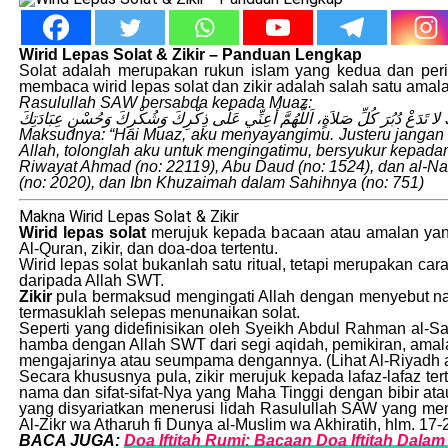
Wirid Lepas Solat & Zikir – Panduan Lengkap
Solat adalah merupakan rukun islam yang kedua dan peri
membaca wirid lepas solat dan zikir adalah salah satu amal
Rasulullah SAW bersabda kepada Muaz:
ُّكَ لا تَدَعْ دُبُرَ كُلِّ صَلاَةٍ، اَللَّهُمَّ أعِنِّي عَلَى ذِكْرِكَ وَشُكْرِكَ وَحُسْنِ عِبَادَتِكَ
Maksudnya: “Hai Muaz, aku menyayangimu. Justeru jangan k
Allah, tolonglah aku untuk mengingatimu, bersyukur kepa
Riwayat Ahmad (no: 22119), Abu Daud (no: 1524), dan al-Na
(no: 2020), dan Ibn Khuzaimah dalam Sahihnya (no: 751)
Makna Wirid Lepas Solat & Zikir
Wirid lepas solat
merujuk kepada bacaan atau amalan yang 
Al-Quran, zikir, dan doa-doa tertentu.
Wirid lepas solat bukanlah satu ritual, tetapi merupakan
daripada Allah SWT.
Zikir
pula bermaksud mengingati Allah dengan menyebut na
termasuklah selepas menunaikan solat.
Seperti yang didefinisikan oleh Syeikh Abdul Rahman al-S
hamba dengan Allah SWT dari segi aqidah, pemikiran, amalan
mengajarinya atau seumpama dengannya. (Lihat Al-Riyadh a
Secara khususnya pula, zikir merujuk kepada lafaz-lafaz t
nama dan sifat-sifat-Nya yang Maha Tinggi dengan bibir ata
yang disyariatkan menerusi lidah Rasulullah SAW yang mem
Al-Zikr wa Atharuh fi Dunya al-Muslim wa Akhiratih, hlm. 17-
BACA JUGA:
Doa Iftitah Rumi: Bacaan Doa Iftitah Dalam 