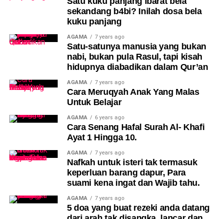
Satu kuku panjang ibarat bela
sekandang b4bi? Inilah dosa bela
kuku panjang
AGAMA
7 years ago
Satu-satunya manusia yang bukan
nabi, bukan pula Rasul, tapi kisah
hidupnya diabadikan dalam Qur’an
AGAMA
7 years ago
Cara Meruqyah Anak Yang Malas
Untuk Belajar
AGAMA
6 years ago
Cara Senang Hafal Surah Al- Khafi
Ayat 1 Hingga 10.
AGAMA
7 years ago
Nafkah untuk isteri tak termasuk
keperluan barang dapur, Para
suami kena ingat dan Wajib tahu.
AGAMA
7 years ago
5 doa yang buat rezeki anda datang
dari arah tak disangka, lancar dan