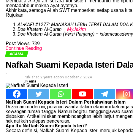
Membaca Al-Quran secara konsisten membantu memperbai
mentadabbur makna ayat-ayatnya.
Akhir kata, semoga Allah SWT memberkati setiap usaha ki
Rujukan:
AL-KAFI #1277: MANAKAH LEBIH TEPAT DALAM DOA K
Doa Khatam Al-Quran –
MyJakim
Doa Khatam Al-Quran (Versi Panjang) – islamicacademy
Post Views:
739
Continue Reading
AGAMA
Nafkah Suami Kepada Isteri Da
Published
2 years ago
on
October 7, 2024
By
ema
Nafkah Suami Kepada Isteri Dalam Perkahwinan Islam
Di zaman moden ini, peranan wanita dalam ekonomi keluarga s
kewangan rumah tangga. Namun begitu, tanggungjawab suami 
diabaikan. Artikel ini akan membincangkan lebih lanjut menge
hak nafkah selepas penceraian.
Apa Itu Nafkah Suami Kepada Isteri?
Secara definisi, Nafkah Suami Kepada Isteri merujuk kepa