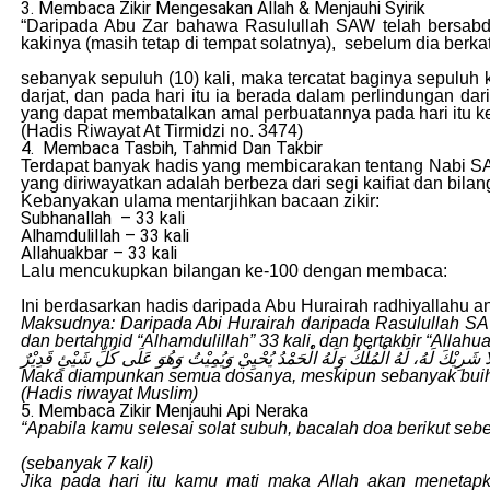
3. Membaca Zikir Mengesakan Allah & Menjauhi Syirik
“Daripada Abu Zar bahawa Rasulullah SAW telah bersab
kakinya (masih tetap di tempat solatnya), sebelum dia berk
sebanyak sepuluh (10) kali, maka tercatat baginya sepuluh
darjat, dan pada hari itu ia berada dalam perlindungan dar
yang dapat membatalkan amal perbuatannya pada hari itu ke
(Hadis Riwayat At Tirmidzi no. 3474)
4. Membaca Tasbih, Tahmid Dan Takbir
Terdapat banyak hadis yang membicarakan tentang Nabi SAW
yang diriwayatkan adalah berbeza dari segi kaifiat dan bila
Kebanyakan ulama mentarjihkan bacaan zikir:
Subhanallah – 33 kali
Alhamdulillah – 33 kali
Allahuakbar – 33 kali
Lalu mencukupkan bilangan ke-100 dengan membaca:
Ini berdasarkan hadis daripada Abu Hurairah radhiyallahu 
Maksudnya: Daripada Abi Hurairah daripada Rasulullah SAW 
dan bertahmid “Alhamdulillah” 33 kali, dan bertakbir “Alla
ُ لَا شَرِيْكَ لَهُ، لَهُ الْمُلْكُ وَلَهُ الْحَمْدُ يُحْيِيْ وَيُمِيْتُ وَهُوَ عَلَى كُلِّ شَيْئٍ قَدِيْرٌ
Maka diampunkan semua dosanya, meskipun sebanyak buih 
(Hadis riwayat Muslim)
5. Membaca Zikir Menjauhi Api Neraka
“Apabila kamu selesai solat subuh, bacalah doa berikut seb
(sebanyak 7 kali)
Jika pada hari itu kamu mati maka Allah akan menetapk