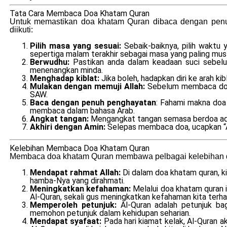
Tata Cara Membaca Doa Khatam Quran
Untuk memastikan doa khatam Quran dibaca dengan penuh
diikuti:
Pilih masa yang sesuai:
Sebaik-baiknya, pilih wakt
sepertiga malam terakhir sebagai masa yang paling mus
Berwudhu:
Pastikan anda dalam keadaan suci sebelu
menenangkan minda.
Menghadap kiblat:
Jika boleh, hadapkan diri ke arah 
Mulakan dengan memuji Allah:
Sebelum membaca doa 
SAW.
Baca dengan penuh penghayatan
: Fahami makna doa
membaca dalam bahasa Arab.
Angkat tangan:
Mengangkat tangan semasa berdoa adal
Akhiri dengan Amin:
Selepas membaca doa, ucapkan “A
Kelebihan Membaca Doa Khatam Quran
Membaca doa khatam Quran membawa pelbagai kelebihan da
Mendapat rahmat Allah:
Di dalam doa khatam quran, k
hamba-Nya yang dirahmati.
Meningkatkan kefahaman:
Melalui doa khatam quran i
Al-Quran, sekali gus meningkatkan kefahaman kita terhada
Memperoleh petunjuk:
Al-Quran adalah petunjuk ba
memohon petunjuk dalam kehidupan seharian.
Mendapat syafaat:
Pada hari kiamat kelak, Al-Quran 