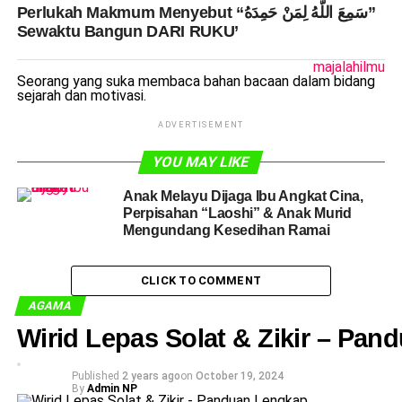
Perlukah Makmum Menyebut “سَمِعَ اللَّهُ لِمَنْ حَمِدَهُ”
Sewaktu Bangun DARI RUKU’
majalahilmu
Seorang yang suka membaca bahan bacaan dalam bidang
sejarah dan motivasi.
ADVERTISEMENT
YOU MAY LIKE
Anak Melayu Dijaga Ibu Angkat Cina,
Perpisahan “Laoshi” & Anak Murid
Mengundang Kesedihan Ramai
CLICK TO COMMENT
AGAMA
Wirid Lepas Solat & Zikir – Pa
Published
2 years ago
on
October 19, 2024
By
Admin NP