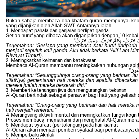
Bukan sahaja membaca doa khatam quran mempunyai keleb
yang dijanjikan oleh Allah SWT. Antaranya ialah:
1. Mendapat pahala dan ganjaran berlipat ganda
Setiap huruf yang dibaca akan diganjarkan dengan 10 keb
Terjemahan: “Sesiapa yang membaca satu huruf daripada K
menjadi sepuluh kali ganda. Aku tidak berkata ‘Alif Lam Mim’ 
Riwayat Tirmizi).
2. Meningkatkan keimanan dan ketakwaan
Membaca Al-Quran membantu meningkatkan hubungan spiri
Terjemahan: “Sesungguhnya orang-orang yang beriman itu (
sifatNya) gementarlah hati mereka dan apabila dibacak
mereka jualah mereka berserah diri.”
3. Memberi ketenangan jiwa dan mengurangkan tekanan
Al-Quran bertindak sebagai penawar bagi hati yang gelisah 
Terjemahan: “Orang-orang yang beriman dan hati mereka me
hati menjadi tenteram.”
4. Merangsang aktiviti mental dan meningkatkan fungsi kognit
Proses membaca, memahami dan menghafal Al-Quran meran
5. Mendapat syafaat (pertolongan) pada hari kiamat
Al-Quran akan menjadi pemberi syafaat bagi pembacanya di 
5. Memperbaiki Akhlak