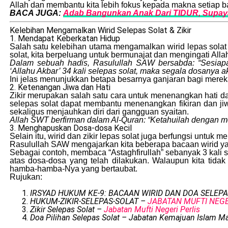
Allah dan membantu kita lebih fokus kepada makna setiap b
BACA JUGA:
Adab Bangunkan Anak Dari TIDUR, Supay
Kelebihan Mengamalkan Wirid Selepas Solat & Zikir
1. Mendapat Keberkatan Hidup
Salah satu kelebihan utama mengamalkan wirid lepas solat
solat, kita berpeluang untuk bermunajat dan mengingati All
Dalam sebuah hadis, Rasulullah SAW bersabda: “Sesiapa 
‘Allahu Akbar’ 34 kali selepas solat, maka segala dosanya 
Ini jelas menunjukkan betapa besarnya ganjaran bagi mere
2. Ketenangan Jiwa dan Hati
Zikir merupakan salah satu cara untuk menenangkan hati d
selepas solat dapat membantu menenangkan fikiran dan jiw
sekaligus menjauhkan diri dari gangguan syaitan.
Allah SWT berfirman dalam Al-Quran: “Ketahuilah dengan men
3. Menghapuskan Dosa-dosa Kecil
Selain itu, wirid dan zikir lepas solat juga berfungsi untu
Rasulullah SAW mengajarkan kita beberapa bacaan wirid 
Sebagai contoh, membaca “Astaghfirullah” sebanyak 3 kali
atas dosa-dosa yang telah dilakukan. Walaupun kita ti
hamba-hamba-Nya yang bertaubat.
Rujukan:
IRSYAD HUKUM KE-9: BACAAN WIRID DAN DOA SELEP
HUKUM-ZIKIR-SELEPAS-SOLAT –
JABATAN MUFTI NEG
Zikir Selepas Solat –
Jabatan Mufti Negeri Perlis
Doa Pilihan Selepas Solat – Jabatan Kemajuan Islam Ma