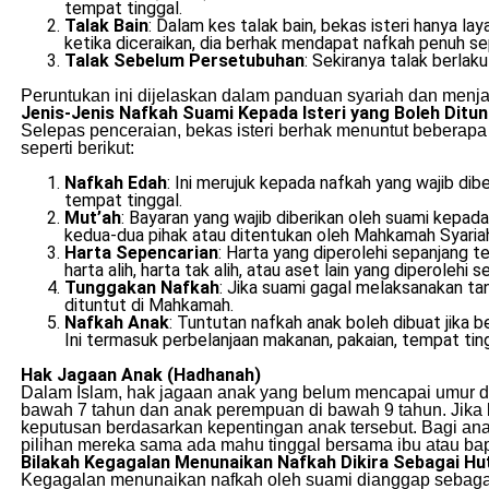
tempat tinggal.
Talak Bain
: Dalam kes talak bain, bekas isteri hanya l
ketika diceraikan, dia berhak mendapat nafkah penuh seper
Talak Sebelum Persetubuhan
: Sekiranya talak berlak
Peruntukan ini dijelaskan dalam panduan syariah dan menj
Jenis-Jenis Nafkah Suami Kepada Isteri yang Boleh Ditun
Selepas penceraian, bekas isteri berhak menuntut beberapa 
seperti berikut:
Nafkah Edah
: Ini merujuk kepada nafkah yang wajib dibe
tempat tinggal.
Mut’ah
: Bayaran yang wajib diberikan oleh suami kepada
kedua-dua pihak atau ditentukan oleh Mahkamah Syariah 
Harta Sepencarian
: Harta yang diperolehi sepanjang t
harta alih, harta tak alih, atau aset lain yang diperolehi 
Tunggakan Nafkah
: Jika suami gagal melaksanakan t
dituntut di Mahkamah.
Nafkah Anak
: Tuntutan nafkah anak boleh dibuat jika
Ini termasuk perbelanjaan makanan, pakaian, tempat ting
Hak Jagaan Anak (Hadhanah)
Dalam Islam, hak jagaan anak yang belum mencapai umur de
bawah 7 tahun dan anak perempuan di bawah 9 tahun. Jika
keputusan berdasarkan kepentingan anak tersebut. Bagi a
pilihan mereka sama ada mahu tinggal bersama ibu atau ba
Bilakah Kegagalan Menunaikan Nafkah Dikira Sebagai H
Kegagalan menunaikan nafkah oleh suami dianggap sebagai 