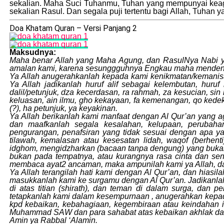
sekalian. Maha Suci Tuhanmu, Tuhan yang mempunyai keag
sekalian Rasul. Dan segala puji tertentu bagi Allah, Tuhan
Doa Khatam Quran – Versi Panjang 2
Maksudnya:
Maha benar Allah yang Maha Agung, dan RasulNya Nabi yan
amalan kami, karena sesunggguhnya Engkau maha menden
Ya Allah anugerahkanlah kepada kami kenikmatan/kemanisan b
Ya Allah jadikanlah huruf alif sebagai kelembutan, huruf
dalil/petunjuk, dza kecerdasan, ra rahmah, za kesucian, si
keluasan,`ain ilmu, gho kekayaan, fa kemenangan, qo kede
(?), ha petunjuk, ya keyakinan.
Ya Allah berikanlah kami manfaat dengan Al Qur’an yang a
dan maafkanlah segala kesalahan, kelupaan, perubaha
pengurangan, penafsiran yang tidak sesuai dengan apa yan
tilawah, kemalasan atau kesesatan lidah, waqof (berh
idghom, mengidzharkan (bacaan tanpa dengung) yang bukan
bukan pada tempatnya, atau kurangnya rasa cinta dan sen
membaca ayat2 ancaman, maka ampunilah kami ya Allah, dan
Ya Allah terangilah hati kami dengan Al Qur’an, dan hiasil
masukkanlah kami ke surgamu dengan Al Qur’an. Jadikanlah
di atas titian (shirath), dan teman di dalam surga, dan 
tetapkanlah kami dalam kesempurnaan , anugerahkan kepad
kpd kebaikan, kebahagiaan, kegembiraan atau keindahan 
Muhammad SAW dan para sahabat atas kebaikan akhlak dan k
Amin ya Rabbal ‘Alamin.