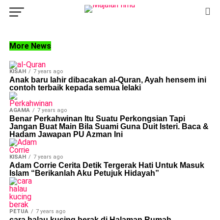
More News
KISAH
7 years ago
Anak baru lahir dibacakan al-Quran, Ayah hensem ini
contoh terbaik kepada semua lelaki
AGAMA
7 years ago
Benar Perkahwinan Itu Suatu Perkongsian Tapi
Jangan Buat Main Bila Suami Guna Duit Isteri. Baca &
Hadam Jawapan PU Azman Ini
KISAH
7 years ago
Adam Corrie Cerita Detik Tergerak Hati Untuk Masuk
Islam “Berikanlah Aku Petujuk Hidayah”
PETUA
7 years ago
cara halau kucing berak di Halaman Rumah