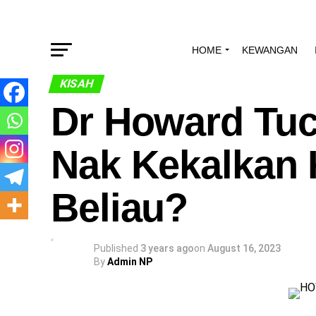
HOME
KEWANGAN
KISAH
Dr Howard Tuc
Nak Kekalkan K
Beliau?
Published
3 years ago
on
August 16, 2023
By
Admin NP