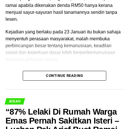
ramai apabila dikenakan denda RM50 hanya kerana
menjual sayur-sayuran hasil tanamannya sendiri tanpa
lesen.
Kejadian yang berlaku pada 23 Januari itu bukan sahaja
menyentuh perasaan masyarakat, malah membuka
perbincangan besar tentang kemanusiaan, keadilan
sosial dan keperluan dasar lebih berperikemanusiaan
terhadap golongan rentan.
“Saya Cuma Jual Sedikit…”
CONTINUE READING
Perkara ini mula didedahkan oleh seorang pengguna
Facebook, Steven Tan, yang terserempak dengan wanita
tersebut ketika beliau menjual sayur secara kecil-kecilan
KISAH
di tepi jalan.
“87% Lelaki Di Rumah Warga
Menurut Steven, seorang pegawai Majlis Perbandaran
Emas Pernah Sakitkan Isteri –
Segamat (MPS) telah mengeluarkan saman RM50 kerana