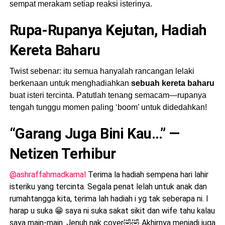
sempat merakam setiap reaksi isterinya.
Rupa-Rupanya Kejutan, Hadiah
Kereta Baharu
Twist sebenar: itu semua hanyalah rancangan lelaki
berkenaan untuk menghadiahkan
sebuah kereta baharu
buat isteri tercinta. Patutlah tenang semacam—rupanya
tengah tunggu momen paling ‘boom’ untuk didedahkan!
“Garang Juga Bini Kau…” —
Netizen Terhibur
@ashraffahmadkamal
Terima la hadiah sempena hari lahir
isteriku yang tercinta. Segala penat lelah untuk anak dan
rumahtangga kita, terima lah hadiah i yg tak seberapa ni. I
harap u suka 😁 saya ni suka sakat sikit dan wife tahu kalau
saya main-main. Jenuh nak cover🤣🤣 Akhirnya menjadi juga