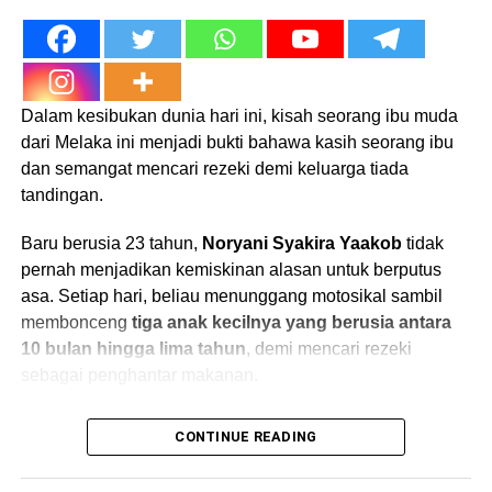
membayar denda RM50 tersebut bagi pihak wanita itu.
tinggalkan anak-anak,”
Dalam kenyataannya, Tay menegaskan bahawa tindakan
katanya.
itu bukan untuk meraih publisiti, sebaliknya demi
membantu seorang warga emas yang hampir kehilangan
Dalam kesibukan dunia hari ini, kisah seorang ibu muda
Dulu kahwin lagi, sekarang tinggal
punca rezeki.
dari Melaka ini menjadi bukti bahawa kasih seorang ibu
sendiri
dan semangat mencari rezeki demi keluarga tiada
tandingan.
Ada antara mereka yang
berkahwin lain demi nafsu
,
ada pula yang
selingkuh dan mengabaikan anak-anak
,
Baru berusia 23 tahun,
Noryani Syakira Yaakob
tidak
sehinggalah akhirnya rumah tangga kedua pun tak kekal
pernah menjadikan kemiskinan alasan untuk berputus
lama. Bila usia meningkat dan tiada siapa mahu jaga,
asa. Setiap hari, beliau menunggang motosikal sambil
barulah mereka sedar nilai kasih yang pernah disia-
membonceng
tiga anak kecilnya yang berusia antara
siakan.
10 bulan hingga lima tahun
, demi mencari rezeki
sebagai penghantar makanan.
“Bila jatuh terduduk,
“Saya tak ada pilihan, tiada siapa nak
mereka cuba cari anak-
CONTINUE READING
jaga anak-anak”
anak dan bekas isteri