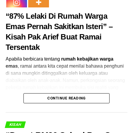
Bagi wanita tersebut, menjual sayur itulah satu-satunya
“87% Lelaki Di Rumah Warga
cara untuk menyara hidup. Jika lesen mahal itu
diwajibkan, dia bukan sahaja kehilangan perniagaan
Emas Pernah Sakitkan Isteri” –
kecilnya, malah kehilangan harapan.
Kisah Pak Arief Buat Ramai
Tersentak
Apabila berbicara tentang
rumah kebajikan warga
emas
, ramai antara kita cepat menilai bahawa penghuni
di sana mungkin ditinggalkan oleh keluarga atau
diabaikan oleh anak-anak. Namun, perkongsian seorang
pekerja rumah kebajikan ini membuka sisi realiti yang
jarang diperkatakan — bahawa
tak semua warga emas
CONTINUE READING
ditinggalkan tanpa sebab.
“Saya dah rawat lebih 500 orang tua
terlantar”
KISAH