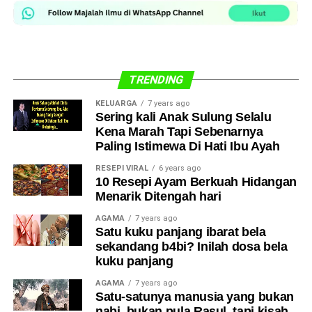
akan menanggung kos
lampin,” katanya.
lesen tersebut,”
katanya.
Beliau yang menetap di
Bukit Lintang, Melaka
, kini
TRENDING
sudah dua bulan bekerja sebagai penghantar makanan
(p-hailing). Biasanya, beliau bekerja dari jam 7 pagi
KELUARGA
7 years ago
hingga 12 tengah hari, sebelum pulang untuk
Sering kali Anak Sulung Selalu
menguruskan anak-anak.
Kena Marah Tapi Sebenarnya
Paling Istimewa Di Hati Ibu Ayah
RESEPI VIRAL
6 years ago
10 Resepi Ayam Berkuah Hidangan
Menarik Ditengah hari
AGAMA
7 years ago
Satu kuku panjang ibarat bela
sekandang b4bi? Inilah dosa bela
kuku panjang
AGAMA
7 years ago
Satu-satunya manusia yang bukan
nabi, bukan pula Rasul, tapi kisah