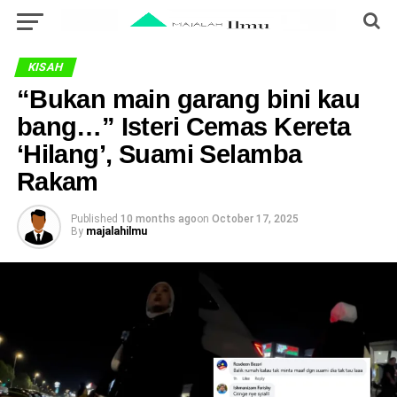
KISAH
“Bukan main garang bini kau
bang…” Isteri Cemas Kereta
‘Hilang’, Suami Selamba
Rakam
Published
10 months ago
on
October 17, 2025
By
majalahilmu