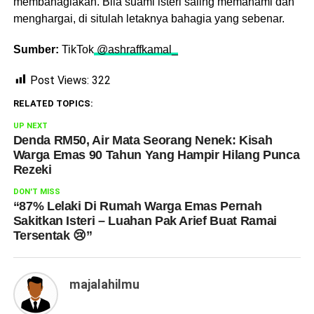
membahagiakan. Bila suami isteri saling memahami dan
menghargai, di situlah letaknya bahagia yang sebenar.
Sumber:
TikTok
@ashraffkamal_
Post Views:
322
RELATED TOPICS:
UP NEXT
Denda RM50, Air Mata Seorang Nenek: Kisah
Warga Emas 90 Tahun Yang Hampir Hilang Punca
Rezeki
DON'T MISS
“87% Lelaki Di Rumah Warga Emas Pernah
Sakitkan Isteri – Luahan Pak Arief Buat Ramai
Tersentak 😢”
majalahilmu