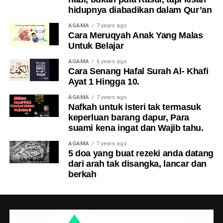
hidupnya diabadikan dalam Qur’an
AGAMA
7 years ago
Cara Meruqyah Anak Yang Malas
Untuk Belajar
Secara psikologi, anak akan berpihak
AGAMA
6 years ago
kepada ibu
Cara Senang Hafal Surah Al- Khafi
Ayat 1 Hingga 10.
Dari sudut psikologi, kata Pak Arief,
anak-anak
AGAMA
7 years ago
cenderung setia kepada ibu
, terutama apabila melihat
Nafkah untuk isteri tak termasuk
sendiri pengorbanan dan kesakitan yang ditanggung oleh
keperluan barang dapur, Para
si ibu selama bertahun-tahun.
Lebih Daripada Sekadar Denda
suami kena ingat dan Wajib tahu.
AGAMA
7 years ago
Maka tidak hairanlah, ramai lelaki warga emas ini
Kisah ini bukan sekadar tentang RM50, tetapi tentang
5 doa yang buat rezeki anda datang
akhirnya
berakhir di rumah kebajikan
, bukan kerana
maruah, belas kasihan dan keperluan sistem yang
dari arah tak disangka, lancar dan
anak tidak berhati perut, tetapi kerana luka lama yang
lebih adil
kepada golongan miskin dan warga emas.
berkah
belum sembuh.
Ia mengingatkan kita bahawa di sebalik peraturan, masih
Dapat RM5 pun rezeki besar
perlu ada ruang untuk pertimbangan kemanusiaan.
“Anak-anak bukan