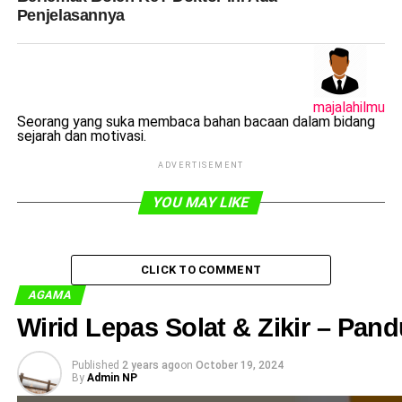
Penjelasannya
majalahilmu
Seorang yang suka membaca bahan bacaan dalam bidang
sejarah dan motivasi.
ADVERTISEMENT
YOU MAY LIKE
CLICK TO COMMENT
AGAMA
Wirid Lepas Solat & Zikir – Pa
Published
2 years ago
on
October 19, 2024
By
Admin NP