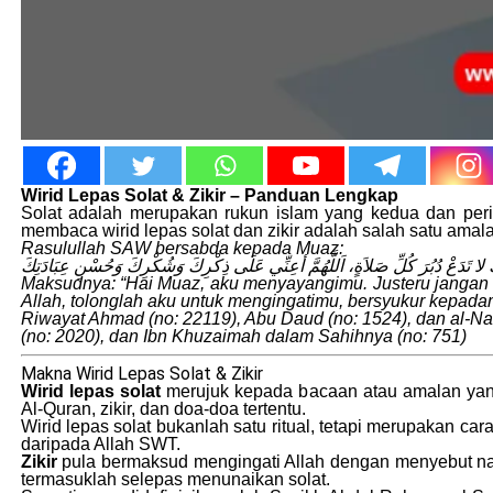
Wirid Lepas Solat & Zikir – Panduan Lengkap
Solat adalah merupakan rukun islam yang kedua dan peri
membaca wirid lepas solat dan zikir adalah salah satu amal
Rasulullah SAW bersabda kepada Muaz:
ُّكَ لا تَدَعْ دُبُرَ كُلِّ صَلاَةٍ، اَللَّهُمَّ أعِنِّي عَلَى ذِكْرِكَ وَشُكْرِكَ وَحُسْنِ عِبَادَتِكَ
Maksudnya: “Hai Muaz, aku menyayangimu. Justeru jangan k
Allah, tolonglah aku untuk mengingatimu, bersyukur kepa
Riwayat Ahmad (no: 22119), Abu Daud (no: 1524), dan al-Na
(no: 2020), dan Ibn Khuzaimah dalam Sahihnya (no: 751)
Makna Wirid Lepas Solat & Zikir
Wirid lepas solat
merujuk kepada bacaan atau amalan yang 
Al-Quran, zikir, dan doa-doa tertentu.
Wirid lepas solat bukanlah satu ritual, tetapi merupakan
daripada Allah SWT.
Zikir
pula bermaksud mengingati Allah dengan menyebut na
termasuklah selepas menunaikan solat.