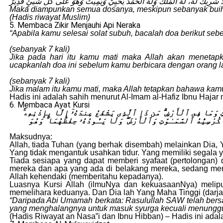
ُ لَا شَرِيْكَ لَهُ، لَهُ الْمُلْكُ وَلَهُ الْحَمْدُ يُحْيِيْ وَيُمِيْتُ وَهُوَ عَلَى كُلِّ شَيْئٍ قَدِيْرٌ
Maka diampunkan semua dosanya, meskipun sebanyak buih 
(Hadis riwayat Muslim)
5. Membaca Zikir Menjauhi Api Neraka
“Apabila kamu selesai solat subuh, bacalah doa berikut seb
(sebanyak 7 kali)
Jika pada hari itu kamu mati maka Allah akan menetapk
ucapkanlah doa ini sebelum kamu berbicara dengan orang la
(sebanyak 7 kali)
Jika malam itu kamu mati, maka Allah tetapkan bahawa kamu
Hadis ini adalah sahih menurut Al-Imam al-Hafiz Ibnu Haja
6. Membaca Ayat Kursi
وَٰتِ وَمَا فِى ٱلْأَرْضِ ۗ مَن ذَا ٱلَّذِى يَشْفَعُ عِندَهُۥٓ إِلَّا بِإِذْنِهِۦ
كُرْسِيُّهُ ٱلسَّمَـٰوَٰتِ وَٱلْأَرْضَ ۖ وَلَا يَـُٔودُهُۥ حِفْظُهُمَا ۚ وَهُوَ
Maksudnya:
Allah, tiada Tuhan (yang berhak disembah) melainkan Dia,
Yang tidak mengantuk usahkan tidur. Yang memiliki segala y
Tiada sesiapa yang dapat memberi syafaat (pertolongan)
mereka dan apa yang ada di belakang mereka, sedang mere
Allah kehendaki (memberitahu kepadanya).
Luasnya Kursi Allah (ilmuNya dan kekuasaanNya) melipu
memelihara keduanya. Dan Dia lah Yang Maha Tinggi (darj
“Daripada Abi Umamah berkata: Rasulullah SAW telah bersab
yang menghalangnya untuk masuk syurga kecuali menunggu
(Hadis Riwayat an Nasa‟i dan Ibnu Hibban) – Hadis ini adal