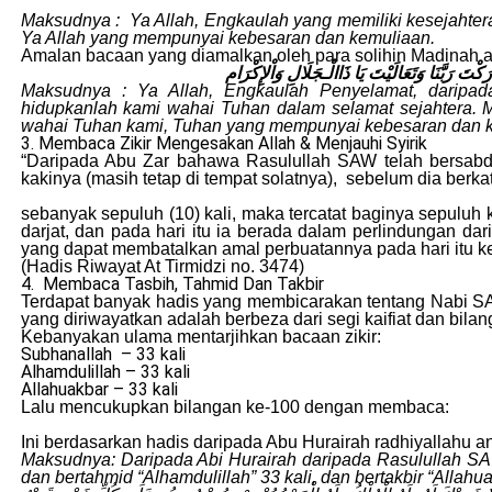
Maksudnya : Ya Allah, Engkaulah yang memiliki kesejahtera
Ya Allah yang mempunyai kebesaran dan kemuliaan.
Amalan bacaan yang diamalkan oleh para solihin Madinah
ارَكْتَ رَبَّنَا وَتَعَالَيْتَ يَا ذَاالْـجَلَالِ وَاْلإِكْرَام
Maksudnya : Ya Allah, Engkaulah Penyelamat, daripa
hidupkanlah kami wahai Tuhan dalam selamat sejahtera. 
wahai Tuhan kami, Tuhan yang mempunyai kebesaran dan 
3. Membaca Zikir Mengesakan Allah & Menjauhi Syirik
“Daripada Abu Zar bahawa Rasulullah SAW telah bersab
kakinya (masih tetap di tempat solatnya), sebelum dia berk
sebanyak sepuluh (10) kali, maka tercatat baginya sepuluh
darjat, dan pada hari itu ia berada dalam perlindungan dar
yang dapat membatalkan amal perbuatannya pada hari itu ke
(Hadis Riwayat At Tirmidzi no. 3474)
4. Membaca Tasbih, Tahmid Dan Takbir
Terdapat banyak hadis yang membicarakan tentang Nabi SAW
yang diriwayatkan adalah berbeza dari segi kaifiat dan bila
Kebanyakan ulama mentarjihkan bacaan zikir:
Subhanallah – 33 kali
Alhamdulillah – 33 kali
Allahuakbar – 33 kali
Lalu mencukupkan bilangan ke-100 dengan membaca:
Ini berdasarkan hadis daripada Abu Hurairah radhiyallahu 
Maksudnya: Daripada Abi Hurairah daripada Rasulullah SAW 
dan bertahmid “Alhamdulillah” 33 kali, dan bertakbir “Alla