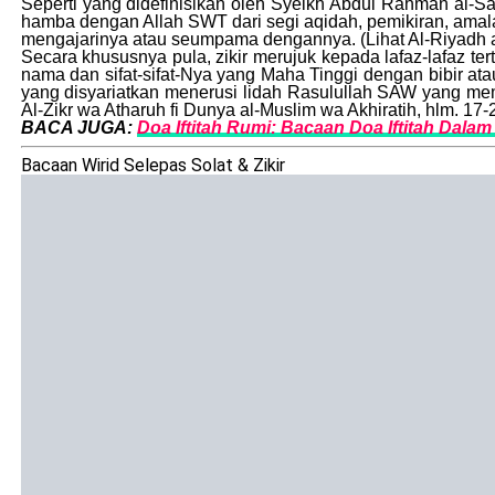
Seperti yang didefinisikan oleh Syeikh Abdul Rahman al-S
hamba dengan Allah SWT dari segi aqidah, pemikiran, amalan
mengajarinya atau seumpama dengannya. (Lihat Al-Riyadh a
Secara khususnya pula, zikir merujuk kepada lafaz-lafaz t
nama dan sifat-sifat-Nya yang Maha Tinggi dengan bibir ata
yang disyariatkan menerusi lidah Rasulullah SAW yang mem
Al-Zikr wa Atharuh fi Dunya al-Muslim wa Akhiratih, hlm. 17-
BACA JUGA:
Doa Iftitah Rumi: Bacaan Doa Iftitah Dalam 
Bacaan Wirid Selepas Solat & Zikir