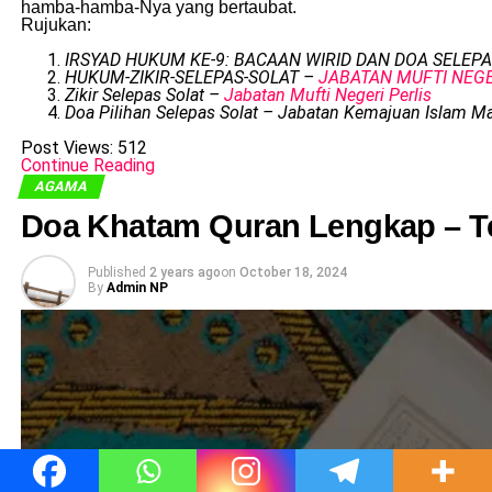
hamba-hamba-Nya yang bertaubat.
Rujukan:
IRSYAD HUKUM KE-9: BACAAN WIRID DAN DOA SELEP
HUKUM-ZIKIR-SELEPAS-SOLAT –
JABATAN MUFTI NEG
Zikir Selepas Solat –
Jabatan Mufti Negeri Perlis
Doa Pilihan Selepas Solat – Jabatan Kemajuan Islam Ma
Post Views:
512
Continue Reading
AGAMA
Doa Khatam Quran Lengkap – T
Published
2 years ago
on
October 18, 2024
By
Admin NP