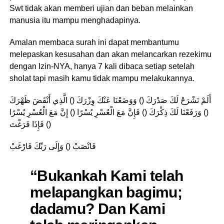
Swt tidak akan memberi ujian dan beban melainkan
manusia itu mampu menghadapinya.
Amalan membaca surah ini dapat membantumu
melepaskan kesusahan dan akan melancarkan rezekimu
dengan Izin-NYA, hanya 7 kali dibaca setiap setelah
sholat tapi masih kamu tidak mampu melakukannya.
أَلَمْ نَشْرَحْ لَكَ صَدْرَكَ () وَوَضَعْنَا عَنْكَ وِزْرَكَ () الَّذِي أَنْقَضَ ظَهْرَكَ
() وَرَفَعْنَا لَكَ ذِكْرَكَ () فَإِنَّ مَعَ الْعُسْرِ يُسْرًا () إِنَّ مَعَ الْعُسْرِ يُسْرًا
() فَإِذَا فَرَغْتَ
فَانْصَبْ () وَإِلَى رَبِّكَ فَارْغَبْ
“Bukankah Kami telah
melapangkan bagimu;
dadamu? Dan Kami