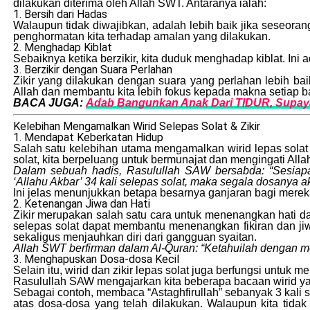
dilakukan diterima oleh Allah SWT. Antaranya ialah:
1. Bersih dari Hadas
Walaupun tidak diwajibkan, adalah lebih baik jika seseora
penghormatan kita terhadap amalan yang dilakukan.
2. Menghadap Kiblat
Sebaiknya ketika berzikir, kita duduk menghadap kiblat. Ini
3. Berzikir dengan Suara Perlahan
Zikir yang dilakukan dengan suara yang perlahan lebih bai
Allah dan membantu kita lebih fokus kepada makna setiap b
BACA JUGA:
Adab Bangunkan Anak Dari TIDUR, Supay
Kelebihan Mengamalkan Wirid Selepas Solat & Zikir
1. Mendapat Keberkatan Hidup
Salah satu kelebihan utama mengamalkan wirid lepas solat
solat, kita berpeluang untuk bermunajat dan mengingati All
Dalam sebuah hadis, Rasulullah SAW bersabda: “Sesiapa 
‘Allahu Akbar’ 34 kali selepas solat, maka segala dosanya 
Ini jelas menunjukkan betapa besarnya ganjaran bagi mere
2. Ketenangan Jiwa dan Hati
Zikir merupakan salah satu cara untuk menenangkan hati d
selepas solat dapat membantu menenangkan fikiran dan jiw
sekaligus menjauhkan diri dari gangguan syaitan.
Allah SWT berfirman dalam Al-Quran: “Ketahuilah dengan men
3. Menghapuskan Dosa-dosa Kecil
Selain itu, wirid dan zikir lepas solat juga berfungsi untu
Rasulullah SAW mengajarkan kita beberapa bacaan wirid 
Sebagai contoh, membaca “Astaghfirullah” sebanyak 3 kali
atas dosa-dosa yang telah dilakukan. Walaupun kita ti