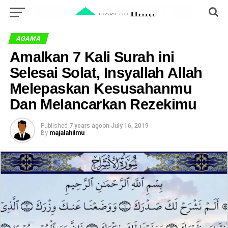
AGAMA
Amalkan 7 Kali Surah ini
Selesai Solat, Insyallah Allah
Melepaskan Kesusahanmu
Dan Melancarkan Rezekimu
Published
7 years ago
on
July 16, 2019
By
majalahilmu