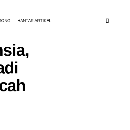
SONG
HANTAR ARTIKEL
sia,
adi
icah