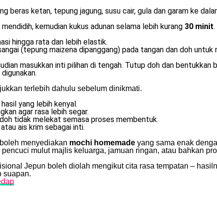
 beras ketan, tepung jagung, susu cair, gula dan garam ke dala
 mendidih, kemudian kukus adunan selama lebih kurang
30 minit
.
 hingga rata dan lebih elastik.
sangai (tepung maizena dipanggang) pada tangan dan doh untuk 
udian masukkan inti pilihan di tengah. Tutup doh dan bentukkan b
 digunakan.
jukkan terlebih dahulu sebelum dinikmati.
hasil yang lebih kenyal.
kan agar rasa lebih segar.
doh tidak melekat semasa proses membentuk.
atau ais krim sebagai inti.
a boleh menyediakan
mochi homemade
yang sama enak dengan
n pencuci mulut majlis keluarga, jamuan ringan, atau bahkan pro
ional Jepun boleh diolah mengikut cita rasa tempatan – hasil
p suapan.
edap