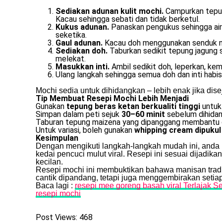
Sediakan adunan kulit mochi.
Campurkan tepung
Kacau sehingga sebati dan tidak berketul.
Kukus adunan.
Panaskan pengukus sehingga air
seketika.
Gaul adunan.
Kacau doh menggunakan senduk nasi
Sediakan doh.
Taburkan sedikit tepung jagung 
melekat.
Masukkan inti.
Ambil sedikit doh, leperkan, kem
Ulang langkah sehingga semua doh dan inti habis
Mochi sedia untuk dihidangkan – lebih enak jika dise
Tip Membuat Resepi Mochi Lebih Menjadi
Gunakan
tepung beras ketan berkualiti tinggi
untuk 
Simpan dalam peti sejuk
30–60 minit
sebelum dihidang
Taburan tepung maizena yang dipanggang membantu 
Untuk variasi, boleh gunakan
whipping cream dipukul
Kesimpulan
Dengan mengikuti langkah-langkah mudah ini, and
kedai pencuci mulut viral. Resepi ini sesuai dijadika
kecilan.
Resepi mochi ini membuktikan bahawa manisan tradis
cantik dipandang, tetapi juga menggembirakan setia
Baca lagi :
resepi mee goreng basah viral Terlajak S
resepi mochi
Post Views:
468