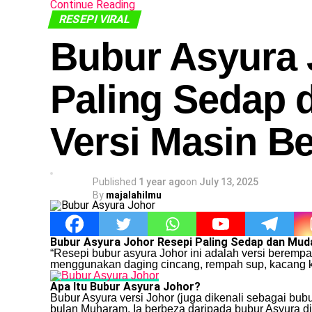
Continue Reading
RESEPI VIRAL
Bubur Asyura 
Paling Sedap 
Versi Masin B
Published
1 year ago
on
July 13, 2025
By
majalahilmu
Bubur Asyura Johor Resepi Paling Sedap dan Mud
“Resepi bubur asyura Johor ini adalah versi berempa
menggunakan daging cincang, rempah sup, kacang ku
Apa Itu Bubur Asyura Johor?
Bubur Asyura versi Johor (juga dikenali sebagai bu
bulan Muharam. Ia berbeza daripada bubur Asyura d