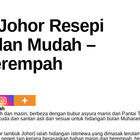
Johor Resepi
dan Mudah –
erempah
ah
h dan masin, berbeza dengan bubur asyura manis dari Pantai T
da dan santan asli dan sesuai untuk hidangan bulan Muharam 
bur lambuk Johor) ialah hidangan istimewa yang dimasak teru
i negeri lain kerana berasaskan bahan masin dan berempah, be