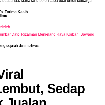
u buat anda. Mana tahu boleh cuba buat untuk keluarga.
a. Terima Kasih
Ilmu
eleleh
etumbar Dato’ Rizalman Menjelang Raya Korban. Bawang
g sejarah dan motivasi.
iral
embut, Sedap
k Jualan