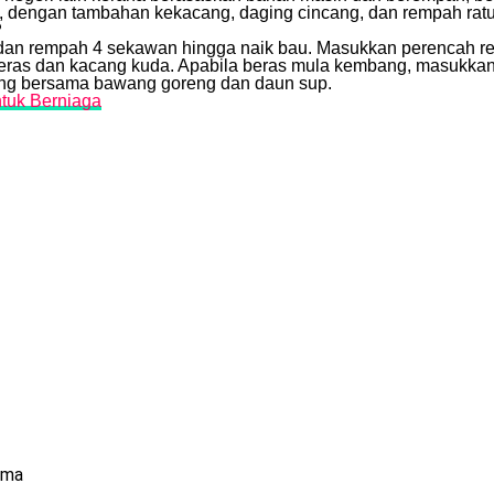
k, dengan tambahan kekacang, daging cincang, dan rempah rat
?
 dan rempah 4 sekawan hingga naik bau. Masukkan perencah re
eras dan kacang kuda. Apabila beras mula kembang, masukkan
ang bersama bawang goreng dan daun sup.
ntuk Berniaga
rma