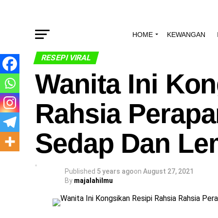
HOME
KEWANGAN
RESEPI VIRAL
Wanita Ini Kon
Rahsia Perapa
Sedap Dan Lem
Published
5 years ago
on
August 27, 2021
By
majalahilmu