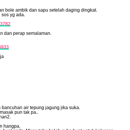
dan bole ambik dan sapu setelah daging dingkat.
 sos yg ada.
an dan perap semalaman.
ja
bancuhan air tepung jagung jika suka.
masak pun tak pa..
han2.
an hangpa.