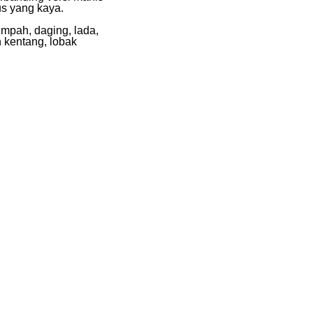
us yang kaya.
mpah, daging, lada,
 kentang, lobak