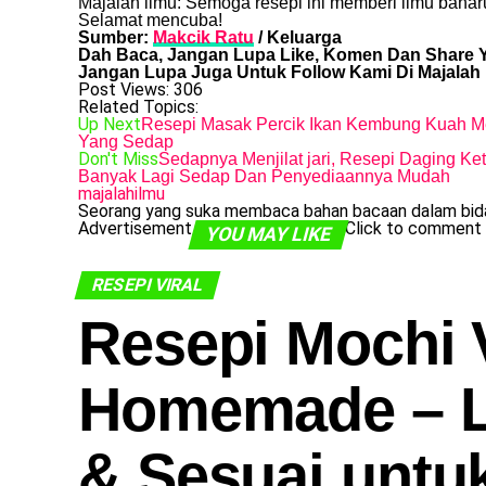
Majalah ilmu: Semoga resepi ini memberi ilmu bahar
Selamat mencuba!
Sumber:
Makcik Ratu
/ Keluarga
Dah Baca, Jangan Lupa Like, Komen Dan Share Y
Jangan Lupa Juga Untuk Follow Kami Di Majalah 
Post Views:
306
Related Topics:
Up Next
Resepi Masak Percik Ikan Kembung Kuah M
Yang Sedap
Don't Miss
Sedapnya Menjilat jari, Resepi Daging K
Banyak Lagi Sedap Dan Penyediaannya Mudah
majalahilmu
Seorang yang suka membaca bahan bacaan dalam bidan
Advertisement
Click to comment
YOU MAY LIKE
RESEPI VIRAL
Resepi Mochi V
Homemade – L
& Sesuai untu