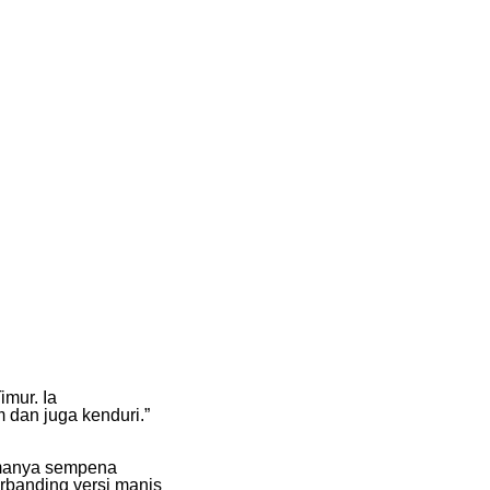
imur. Ia
dan juga kenduri.”
tamanya sempena
rbanding versi manis