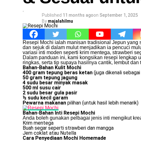
Published
11 months ago
on
September 1, 2025
By
majalahilmu
Resepi Mochi ialah manisan tradisional Jepun yang s
dan sejuk di dalam mulut menjadikan ia pencuci mulut
variasi inti moden seperti krim mentega, strawberi s
Dalam panduan ini, kami kongsikan resepi lengka
ringkas, serta tip supaya hasilnya cantik, lembut dan 
Bahan-Bahan Kulit Mochi
400 gram tepung beras ketan
(juga dikenali sebagai
50 gram tepung jagung
4 sudu besar minyak masak
500 ml susu cair
2 sudu besar gula pasir
½ sudu kecil garam
Pewarna makanan
pilihan (untuk hasil lebih menarik)
Bahan-Bahan Inti Resepi Mochi
Anda boleh gunakan pelbagai jenis inti mengikut kreati
Krim mentega
Buah segar seperti strawberi dan mangga
Jem coklat atau Nutella
Cara Penyediaan Mochi Homemade