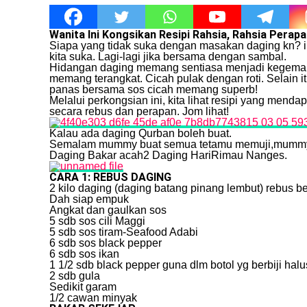
Wanita Ini Kongsikan Resipi Rahsia, Rahsia Pera
Siapa yang tidak suka dengan masakan daging kn? i
kita suka. Lagi-lagi jika bersama dengan sambal.
Hidangan daging memang sentiasa menjadi kegemaran
memang terangkat. Cicah pulak dengan roti. Selain 
panas bersama sos cicah memang superb!
Melalui perkongsian ini, kita lihat resipi yang men
secara rebus dan perapan. Jom lihat!
Kalau ada daging Qurban boleh buat.
Semalam mummy buat semua tetamu memuji,mummy s
Daging Bakar acah2 Daging HariRimau Nanges.
CARA 1: REBUS DAGING
2 kilo daging (daging batang pinang lembut) rebus b
Dah siap empuk
Angkat dan gaulkan sos
5 sdb sos cili Maggi
5 sdb sos tiram-Seafood Adabi
6 sdb sos black pepper
6 sdb sos ikan
1 1/2 sdb black pepper guna dlm botol yg berbiji hal
2 sdb gula
Sedikit garam
1/2 cawan minyak