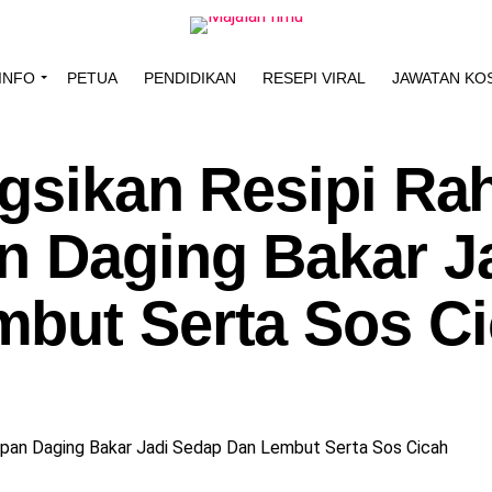
INFO
PETUA
PENDIDIKAN
RESEPI VIRAL
JAWATAN KO
gsikan Resipi Rah
n Daging Bakar J
but Serta Sos C