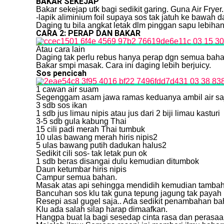
BAKAR SEKEJAP
Bakar sekejap utk bagi sedikit garing. Guna Air Fryer.
-lapik aliminium foil supaya sos tak jatuh ke bawah 
Daging tu bila angkat letak dlm pinggan sapu lebihan
CARA 2: PERAP DAN BAKAR
Atau cara lain
Daging tak perlu rebus hanya perap dgn semua bah
Bakar smpi masak. Cara ini daging lebih berjuicy.
Sos pencicah
1 cawan air suam
Segenggam asam jawa ramas keduanya ambil air sa
3 sdb sos ikan
1 sdb jus limau nipis atau jus dari 2 biji limau kasturi
3-5 sdb gula kabung Thai
15 cili padi merah Thai tumbuk
10 ulas bawang merah hiris nipis2
5 ulas bawang putih dadukan halus2
Sedikit cili sos- tak letak pun ok
1 sdb beras disangai dulu kemudian ditumbok
Daun ketumbar hiris nipis
Campur semua bahan.
Masak atas api sehingga mendidih kemudian tambah 
Bancuhan sos klu tak guna tepung jagung tak payah 
Resepi asal gugel saja.. Ada sedikit penambahan ba
Klu ada salah silap harap dimaafkan.
Hangpa buat la bagi sesedap cinta rasa dan perasa