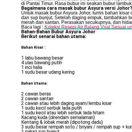
di Pantai Timur. Rasa bubur ini seakan bubur lambu
Bagaimana cara masak bubur Asyura versi Johor
Untuk masak bubur Asyura Johor, tumis bahan kisar
dan sup bunjut. Setelah daging empuk, tambahkan b
merah dan santan. Perasakan secukupnya, dan hid
Baca lagi :
Koleksi Resepi Air Balang Viral Sesuai u
Bahan-Bahan Bubur Asyura Johor
Berikut senarai bahan utama:
Bahan Kisar :
1 labu bawang besar
4 ulas bawang putih
1 inci halia
1 sudu besar udang kering
Bahan Utama:
2 cawan beras
2 cawan santan
2 cawan atau lebih daging ayam/lembu kisar
1 sudu kecil serbuk lada putih
1 sudu kecil atau lebih serbuk lada hitam
Kacang kuda (direndam semalaman)
Kentang & lobak merah (dipotong dadu)
3 sudu besar rempah soto / briyani / rempah sup + ku
1 paket sup bunjut