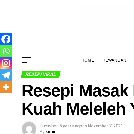
HOME
KEWANGAN
RESEPI VIRAL
Resepi Masak 
Kuah Meleleh
Published
5 years ago
on
November 7, 2021
By
kidin