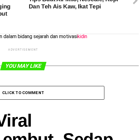
ging
Dan Teh Ais Kaw, Ikat Tepi
but
dalam bidang sejarah dan motivasi
kidin
ADVERTISEMENT
YOU MAY LIKE
CLICK TO COMMENT
iral
embut, Sedap