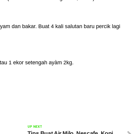
yam dan bakar. Buat 4 kali salutan baru percik lagi
 atau 1 ekor setengah ayàm 2kg.
UP NEXT
i
Tips Buat Air Milo, Nescafe, Kopi