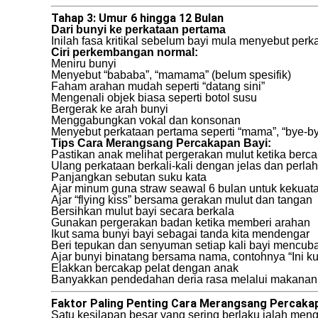
Tahap 3: Umur 6 hingga 12 Bulan
Dari bunyi ke perkataan pertama
Inilah fasa kritikal sebelum bayi mula menyebut per
Ciri perkembangan normal:
Meniru bunyi
Menyebut “bababa”, “mamama” (belum spesifik)
Faham arahan mudah seperti “datang sini”
Mengenali objek biasa seperti botol susu
Bergerak ke arah bunyi
Menggabungkan vokal dan konsonan
Menyebut perkataan pertama seperti “mama”, “bye-bye
Tips Cara Merangsang Percakapan Bayi:
Pastikan anak melihat pergerakan mulut ketika berc
Ulang perkataan berkali-kali dengan jelas dan perla
Panjangkan sebutan suku kata
Ajar minum guna straw seawal 6 bulan untuk kekuata
Ajar “flying kiss” bersama gerakan mulut dan tangan
Bersihkan mulut bayi secara berkala
Gunakan pergerakan badan ketika memberi arahan
Ikut sama bunyi bayi sebagai tanda kita mendengar
Beri tepukan dan senyuman setiap kali bayi mencub
Ajar bunyi binatang bersama nama, contohnya “Ini ku
Elakkan bercakap pelat dengan anak
Banyakkan pendedahan deria rasa melalui makanan 
Faktor Paling Penting Cara Merangsang Percakap
Satu kesilapan besar yang sering berlaku ialah men