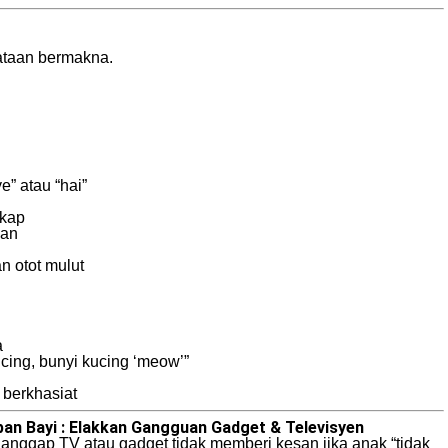
kataan bermakna.
” atau “hai”
akap
han
n otot mulut
a
cing, bunyi kucing ‘meow’”
berkhasiat
an Bayi : Elakkan Gangguan Gadget & Televisyen
ganggap TV atau gadget tidak memberi kesan jika anak “tidak