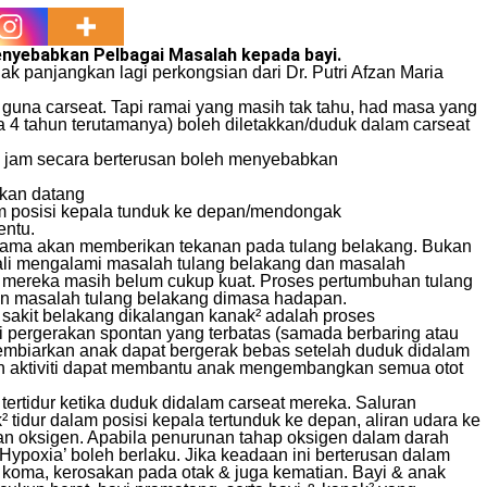
nyebabkan Pelbagai Masalah kepada bayi.
k panjangkan lagi perkongsian dari Dr. Putri Afzan Maria
guna carseat. Tapi ramai yang masih tak tahu, had masa yang
ia 4 tahun terutamanya) boleh diletakkan/duduk dalam carseat
 2 jam secara berterusan boleh menyebabkan
kan datang
am posisi kepala tunduk ke depan/mendongak
entu.
lama akan memberikan tekanan pada tulang belakang. Bukan
uali mengalami masalah tulang belakang dan masalah
ang mereka masih belum cukup kuat. Proses pertumbuhan tulang
n masalah tulang belakang dimasa hadapan.
 sakit belakang dikalangan kanak² adalah proses
i pergerakan spontan yang terbatas (samada berbaring atau
 membiarkan anak dapat bergerak bebas setelah duduk didalam
an aktiviti dapat membantu anak mengembangkan semua otot
tertidur ketika duduk didalam carseat mereka. Saluran
² tidur dalam posisi kepala tertunduk ke depan, aliran udara ke
n oksigen. Apabila penurunan tahap oksigen dalam darah
Hypoxia’ boleh berlaku. Jika keadaan ini berterusan dalam
koma, kerosakan pada otak & juga kematian. Bayi & anak