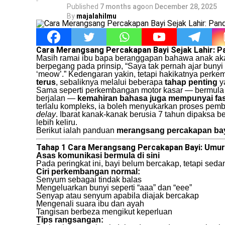
Published
7 months ago
on
December 28, 2025
By
majalahilmu
Cara Merangsang Percakapan Bayi Sejak Lahir: 
Masih ramai ibu bapa beranggapan bahawa anak akan
berpegang pada prinsip, “Saya tak pernah ajar bunyi
‘meow’.” Kedengaran yakin, tetapi hakikatnya per
terus
, sebaliknya melalui beberapa
tahap penting
ya
Sama seperti perkembangan motor kasar — bermula 
berjalan —
kemahiran bahasa juga mempunyai fas
terlalu kompleks, ia boleh menyukarkan proses pem
delay
. Ibarat kanak-kanak berusia 7 tahun dipaksa be
lebih keliru.
Berikut ialah panduan
merangsang percakapan ba
Tahap 1 Cara Merangsang Percakapan Bayi: Umur 
Asas komunikasi bermula di sini
Pada peringkat ini, bayi belum bercakap, tetapi sed
Ciri perkembangan normal:
Senyum sebagai tindak balas
Mengeluarkan bunyi seperti “aaa” dan “eee”
Senyap atau senyum apabila diajak bercakap
Mengenali suara ibu dan ayah
Tangisan berbeza mengikut keperluan
Tips rangsangan: