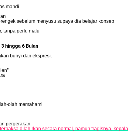
pas mandi
ian
erengek sebelum menyusu supaya dia belajar konsep
 tanpa perlu malu
3 hingga 6 Bulan
nakan bunyi dan ekspresi.
ien”
ara
eolah-olah memahami
dan pergerakan
erpaksa dilahirkan secara normal, namun tragisnya, kepala