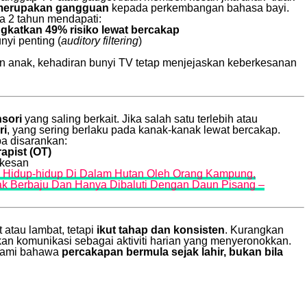
a merupakan gangguan
kepada perkembangan bahasa bayi.
ga 2 tahun mendapati:
gkatkan 49% risiko lewat bercakap
yi penting (
auditory filtering
)
n anak, kehadiran bunyi TV tetap menjejaskan keberkesanan
sori
yang saling berkait. Jika salah satu terlebih atau
ri
, yang sering berlaku pada kanak-kanak lewat bercakap.
pa disarankan:
apist (OT)
rkesan
i Hidup-hidup Di Dalam Hutan Oleh Orang Kampung,
dak Berbaju Dan Hanya Dibaluti Dengan Daun Pisang –
atau lambat, tetapi
ikut tahap dan konsisten
. Kurangkan
an komunikasi sebagai aktiviti harian yang menyeronokkan.
hami bahawa
percakapan bermula sejak lahir, bukan bila