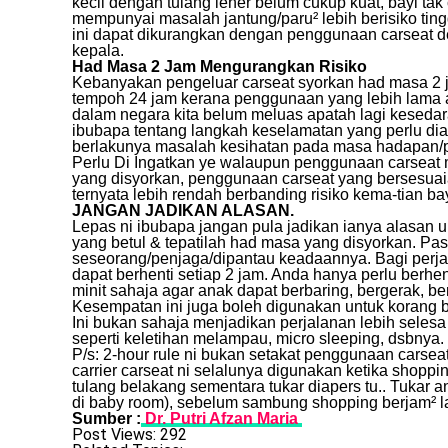
kecil dengan tulang leher belum cukup kuat, bayi tak
mempunyai masalah jantung/paru² lebih berisiko tin
ini dapat dikurangkan dengan penggunaan carseat 
kepala.
Had Masa 2 Jam Mengurangkan Risiko
Kebanyakan pengeluar carseat syorkan had masa 2 j
tempoh 24 jam kerana penggunaan yang lebih lama a
dalam negara kita belum meluas apatah lagi kesedar
ibubapa tentang langkah keselamatan yang perlu di
berlakunya masalah kesihatan pada masa hadapan/per
Perlu Di Ingatkan ye walaupun penggunaan carseat
yang disyorkan, penggunaan carseat yang bersesuaia
ternyata lebih rendah berbanding risiko kema-tian b
JANGAN JADIKAN ALASAN.
Lepas ni ibubapa jangan pula jadikan ianya alasan 
yang betul & tepatilah had masa yang disyorkan. Pas
seseorang/penjaga/dipantau keadaannya. Bagi perja
dapat berhenti setiap 2 jam. Anda hanya perlu berhe
minit sahaja agar anak dapat berbaring, bergerak, b
Kesempatan ini juga boleh digunakan untuk korang b
Ini bukan sahaja menjadikan perjalanan lebih selesa 
seperti keletihan melampau, micro sleeping, dsbnya.
P/s: 2-hour rule ni bukan setakat penggunaan carseat j
carrier carseat ni selalunya digunakan ketika shoppi
tulang belakang sementara tukar diapers tu.. Tukar a
di baby room), sebelum sambung shopping berjam² la
Sumber :
Dr. Putri Afzan Maria
Post Views:
292