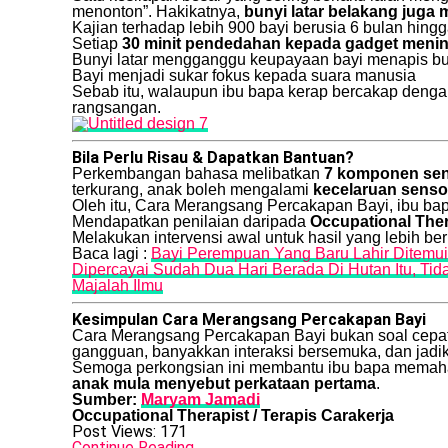
menonton”. Hakikatnya,
bunyi latar belakang jug
Kajian terhadap lebih 900 bayi berusia 6 bulan hing
Setiap
30 minit pendedahan kepada gadget menin
Bunyi latar mengganggu keupayaan bayi menapis bun
Bayi menjadi sukar fokus kepada suara manusia
Sebab itu, walaupun ibu bapa kerap bercakap denga
rangsangan.
Bila Perlu Risau & Dapatkan Bantuan?
Perkembangan bahasa melibatkan
7 komponen sen
terkurang, anak boleh mengalami
kecelaruan senso
Oleh itu, Cara Merangsang Percakapan Bayi, ibu ba
Mendapatkan penilaian daripada
Occupational Ther
Melakukan intervensi awal untuk hasil yang lebih be
Baca lagi :
Bayi Perempuan Yang Baru Lahir Ditemu
Dipercayai Sudah Dua Hari Berada Di Hutan Itu, Ti
Majalah Ilmu
Kesimpulan Cara Merangsang Percakapan Bayi
Cara Merangsang Percakapan Bayi bukan soal cepat 
gangguan, banyakkan interaksi bersemuka, dan jadik
Semoga perkongsian ini membantu ibu bapa mema
anak mula menyebut perkataan pertama
.
Sumber:
Maryam Jamadi
Occupational Therapist / Terapis Carakerja
Post Views:
171
Continue Reading