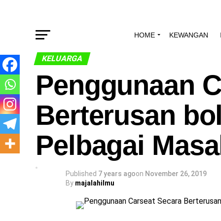
HOME
KEWANGAN
KELUARGA
Penggunaan C
Berterusan b
Pelbagai Masa
Published
7 years ago
on
November 26, 2019
By
majalahilmu