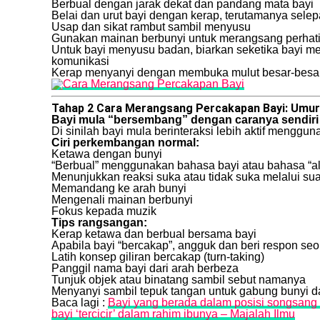
Berbual dengan jarak dekat dan pandang mata bayi
Belai dan urut bayi dengan kerap, terutamanya sele
Usap dan sikat rambut sambil menyusu
Gunakan mainan berbunyi untuk merangsang perhat
Untuk bayi menyusu badan, biarkan seketika bayi m
komunikasi
Kerap menyanyi dengan membuka mulut besar-besar,
Tahap 2 Cara Merangsang Percakapan Bayi: Umur 
Bayi mula “bersembang” dengan caranya sendiri
Di sinilah bayi mula berinteraksi lebih aktif menggu
Ciri perkembangan normal:
Ketawa dengan bunyi
“Berbual” menggunakan bahasa bayi atau bahasa “al
Menunjukkan reaksi suka atau tidak suka melalui su
Memandang ke arah bunyi
Mengenali mainan berbunyi
Fokus kepada muzik
Tips rangsangan:
Kerap ketawa dan berbual bersama bayi
Apabila bayi “bercakap”, angguk dan beri respon s
Latih konsep giliran bercakap (turn-taking)
Panggil nama bayi dari arah berbeza
Tunjuk objek atau binatang sambil sebut namanya
Menyanyi sambil tepuk tangan untuk gabung bunyi 
Baca lagi :
Bayi yang berada dalam posisi songsang t
bayi ‘tercicir’ dalam rahim ibunya – Majalah Ilmu