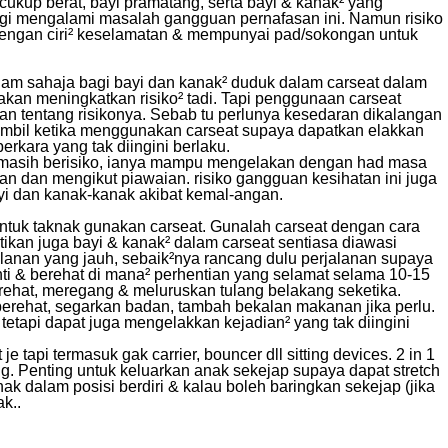
 cukup berat, bayi pramatang, serta bayi & kanak² yang
ggi mengalami masalah gangguan pernafasan ini. Namun risiko
dengan ciri² keselamatan & mempunyai pad/sokongan untuk
am sahaja bagi bayi dan kanak² duduk dalam carseat dalam
kan meningkatkan risiko² tadi. Tapi penggunaan carseat
an tentang risikonya. Sebab tu perlunya kesedaran dikalangan
ambil ketika menggunakan carseat supaya dapatkan elakkan
kara yang tak diingini berlaku.
 masih berisiko, ianya mampu mengelakan dengan had masa
n dan mengikut piawaian. risiko gangguan kesihatan ini juga
ayi dan kanak-kanak akibat kemal-angan.
untuk taknak gunakan carseat. Gunalah carseat dengan cara
tikan juga bayi & kanak² dalam carseat sentiasa diawasi
lanan yang jauh, sebaik²nya rancang dulu perjalanan supaya
nti & berehat di mana² perhentian yang selamat selama 10-15
erehat, meregang & meluruskan tulang belakang seketika.
erehat, segarkan badan, tambah bekalan makanan jika perlu.
tetapi dapat juga mengelakkan kejadian² yang tak diingini
e tapi termasuk gak carrier, bouncer dll sitting devices. 2 in 1
ng. Penting untuk keluarkan anak sekejap supaya dapat stretch
nak dalam posisi berdiri & kalau boleh baringkan sekejap (jika
k..