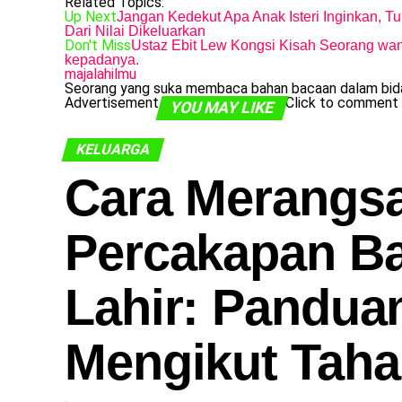
Related Topics:
Up Next
Jangan Kedekut Apa Anak Isteri Inginkan, T
Dari Nilai Dikeluarkan
Don't Miss
Ustaz Ebit Lew Kongsi Kisah Seorang wani
kepadanya.
majalahilmu
Seorang yang suka membaca bahan bacaan dalam bidan
Advertisement
Click to comment
YOU MAY LIKE
KELUARGA
Cara Merangs
Percakapan Ba
Lahir: Pandua
Mengikut Tah