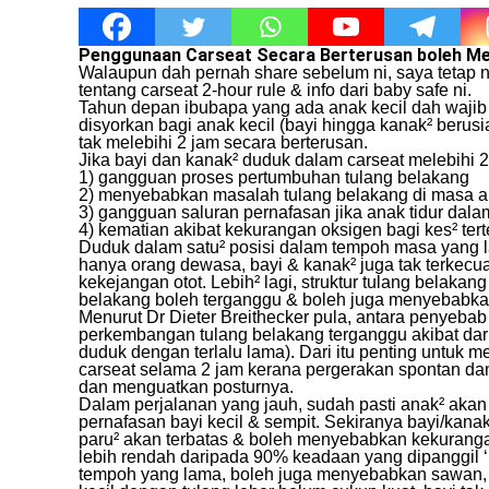
Penggunaan Carseat Secara Berterusan boleh Me
Walaupun dah pernah share sebelum ni, saya tetap na
tentang carseat 2-hour rule & info dari baby safe ni.
Tahun depan ibubapa yang ada anak kecil dah wajib 
disyorkan bagi anak kecil (bayi hingga kanak² berus
tak melebihi 2 jam secara berterusan.
Jika bayi dan kanak² duduk dalam carseat melebihi
1) gangguan proses pertumbuhan tulang belakang
2) menyebabkan masalah tulang belakang di masa a
3) gangguan saluran pernafasan jika anak tidur dal
4) kematian akibat kekurangan oksigen bagi kes² tert
Duduk dalam satu² posisi dalam tempoh masa yang 
hanya orang dewasa, bayi & kanak² juga tak terkec
kekejangan otot. Lebih² lagi, struktur tulang belak
belakang boleh terganggu & boleh juga menyebabka
Menurut Dr Dieter Breithecker pula, antara penyebab
perkembangan tulang belakang terganggu akibat dar
duduk dengan terlalu lama). Dari itu penting untuk
carseat selama 2 jam kerana pergerakan spontan d
dan menguatkan posturnya.
Dalam perjalanan yang jauh, sudah pasti anak² akan 
pernafasan bayi kecil & sempit. Sekiranya bayi/kanak
paru² akan terbatas & boleh menyebabkan kekuranga
lebih rendah daripada 90% keadaan yang dipanggil ‘
tempoh yang lama, boleh juga menyebabkan sawan, 