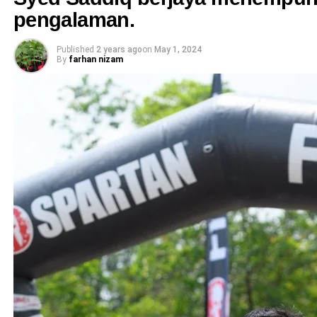
pengalaman.
Published
2 years ago
on
May 1, 2024
By
farhan nizam