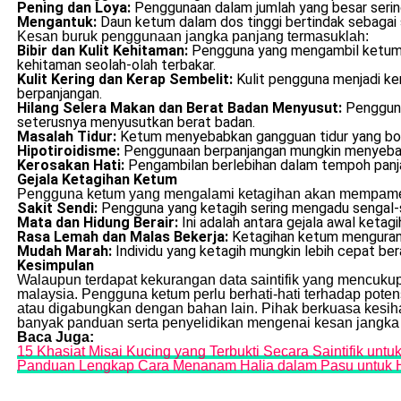
Pening dan Loya:
Penggunaan dalam jumlah yang besar sering
Mengantuk:
Daun ketum dalam dos tinggi bertindak sebagai 
Kesan buruk penggunaan jangka panjang termasuklah:
Bibir dan Kulit Kehitaman:
Pengguna yang mengambil ketum se
kehitaman seolah-olah terbakar.
Kulit Kering dan Kerap Sembelit:
Kulit pengguna menjadi ke
berpanjangan.
Hilang Selera Makan dan Berat Badan Menyusut:
Pengguna
seterusnya menyusutkan berat badan.
Masalah Tidur:
Ketum menyebabkan gangguan tidur yang bol
Hipotiroidisme:
Penggunaan berpanjangan mungkin menyebabk
Kerosakan Hati:
Pengambilan berlebihan dalam tempoh panjan
Gejala Ketagihan Ketum
Pengguna ketum yang mengalami ketagihan akan mempamerk
Sakit Sendi:
Pengguna yang ketagih sering mengadu sengal-s
Mata dan Hidung Berair:
Ini adalah antara gejala awal keta
Rasa Lemah dan Malas Bekerja:
Ketagihan ketum mengurang
Mudah Marah:
Individu yang ketagih mungkin lebih cepat be
Kesimpulan
Walaupun terdapat kekurangan data saintifik yang mencukup
malaysia. Pengguna ketum perlu berhati-hati terhadap potens
atau digabungkan dengan bahan lain. Pihak berkuasa kesi
banyak panduan serta penyelidikan mengenai kesan jangka
Baca Juga:
15 Khasiat Misai Kucing yang Terbukti Secara Saintifik unt
Panduan Lengkap Cara Menanam Halia dalam Pasu untuk 