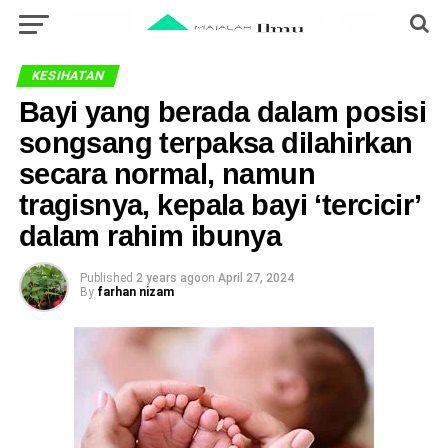
KESIHATAN
Bayi yang berada dalam posisi
songsang terpaksa dilahirkan
secara normal, namun
tragisnya, kepala bayi ‘tercicir’
dalam rahim ibunya
Published
2 years ago
on
April 27, 2024
By
farhan nizam