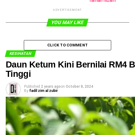
farhan nizam
ADVERTISEMENT
YOU MAY LIKE
CLICK TO COMMENT
KESIHATAN
Daun Ketum Kini Bernilai RM4 Bil
Tinggi
Published
2 years ago
on
October 8, 2024
By
fadil zim al zubir