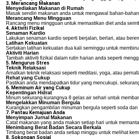
3. Merancang Makanan
Menyediakan Makanan di Rumah
Masak sendiri makanan anda untuk mengawal bahan-bahan 
Merancang Menu Mingguan
Rancang menu mingguan untuk memastikan diet anda seimb
4. Aktiviti Fizikal
Senaman Kardio
Lakukan senaman kardio seperti berjalan, berlari, atau ber
Latihan Kekuatan
Sertakan latihan kekuatan dua kali seminggu untuk membin
Aktiviti Harian
Tambah aktiviti fizikal dalam rutin harian anda seperti meng
5. Mengurus Stres
Teknik Relaksasi
Amalkan teknik relaksasi seperti meditasi, yoga, atau perna
Rehat yang Cukup
Pastikan anda mendapatkan tidur yang mencukupi, sekurang
6. Meminum Air yang Cukup
Kepentingan Hidrat
Minum sekurang-kurangnya 8 gelas air sehari untuk memban
Mengelakkan Minuman Bergula
Kurangkan pengambilan minuman bergula seperti soda dan j
7. Pantau Kemajuan Anda
Menyimpan Jurnal Makanan
Catat makanan yang anda makan setiap hari untuk memanta
Menimbang Berat Badan Secara Berkala
Timbang berat badan anda setiap minggu untuk melihat kem
8. Sokongan Sosial