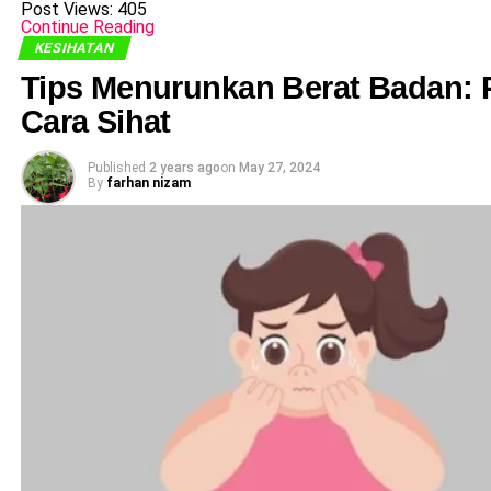
Post Views:
405
Continue Reading
KESIHATAN
Tips Menurunkan Berat Badan:
Cara Sihat
Published
2 years ago
on
May 27, 2024
By
farhan nizam