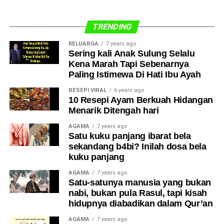
TRENDING
KELUARGA
7 years ago
Sering kali Anak Sulung Selalu
Kena Marah Tapi Sebenarnya
Paling Istimewa Di Hati Ibu Ayah
RESEPI VIRAL
6 years ago
10 Resepi Ayam Berkuah Hidangan
Menarik Ditengah hari
AGAMA
7 years ago
Satu kuku panjang ibarat bela
sekandang b4bi? Inilah dosa bela
kuku panjang
AGAMA
7 years ago
Satu-satunya manusia yang bukan
nabi, bukan pula Rasul, tapi kisah
hidupnya diabadikan dalam Qur’an
AGAMA
7 years ago