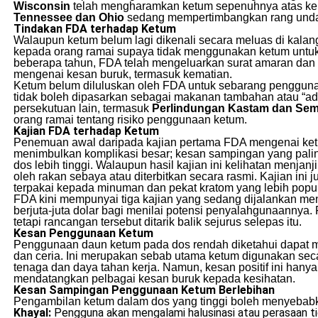
Wisconsin
telah mengharamkan ketum sepenuhnya atas kebi
Tennessee dan Ohio
sedang mempertimbangkan rang unda
Tindakan FDA terhadap Ketum
Walaupun ketum belum lagi dikenali secara meluas di ka
kepada orang ramai supaya tidak menggunakan ketum untuk
beberapa tahun, FDA telah mengeluarkan surat amaran dan 
mengenai kesan buruk, termasuk kematian.
Ketum belum diluluskan oleh FDA untuk sebarang pengguna
tidak boleh dipasarkan sebagai makanan tambahan atau “a
persekutuan lain, termasuk
Perlindungan Kastam dan Se
orang ramai tentang risiko penggunaan ketum.
Kajian FDA terhadap Ketum
Penemuan awal daripada kajian pertama FDA mengenai ketu
menimbulkan komplikasi besar; kesan sampingan yang palin
dos lebih tinggi. Walaupun hasil kajian ini kelihatan menjanj
oleh rakan sebaya atau diterbitkan secara rasmi. Kajian in
terpakai kepada minuman dan pekat kratom yang lebih popul
FDA kini mempunyai tiga kajian yang sedang dijalankan 
berjuta-juta dolar bagi menilai potensi penyalahgunaanny
tetapi rancangan tersebut ditarik balik sejurus selepas itu.
Kesan Penggunaan Ketum
Penggunaan daun ketum pada dos rendah diketahui dapat m
dan ceria. Ini merupakan sebab utama ketum digunakan secar
tenaga dan daya tahan kerja. Namun, kesan positif ini hany
mendatangkan pelbagai kesan buruk kepada kesihatan.
Kesan Sampingan Penggunaan Ketum Berlebihan
Pengambilan ketum dalam dos yang tinggi boleh menyebabka
Khayal:
Pengguna akan mengalami halusinasi atau perasaan ti