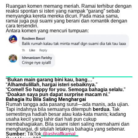
Ruangan komen memang meriah. Ramai terhibur dengan
reaksi spontan si isteri yang nampak “garang” sebab
menyangka kereta mereka dicuri. Pada masa sama,
ramai juga puji suami yang berani dan romantik dengan
cara tersendiri.
Antara komen yang mencuri tumpuan:
“
Bukan main garang bini kau, bang…
”
“
Alhamdulillah, hargai isteri sebaiknya.
”
“
Comel! So happy for you. Semoga bahagia selalu.
”
“
Doakan saya pun dapat surprise macam ni.
”
Bahagia Itu Bila Saling Menghargai
Rumah tangga ada pasang surut—ada manis, ada ujian.
Tapi indahnya bila semuanya ditempuh
berdua
. Tak
semestinya hadiah besar atau kata-kata manis; kadang
usaha kecil yang lahir dari hati pun cukup
membahagiakan. Bila suami isteri saling memahami dan
menghargai, di situlah letaknya bahagia yang sebenar.
Sumber:
TikTok
@ashraffkamal_