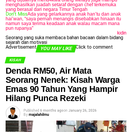
menghasilkan juadah setaraf dengan chef terkemuka
yang berasal dari negara Timur Tengah
Don't Miss
Ada yang gelarkannya anak han’tu dan anak
hai’wan, “saya pernah menangis disebabkan hinaan itu
namun saya terima keadaan anak walau macam mana
pun rupanya”
kidin
Seorang yang suka membaca bahan bacaan dalam bidang
sejarah dan motivasi
Advertisement
Click to comment
YOU MAY LIKE
KISAH
Denda RM50, Air Mata
Seorang Nenek: Kisah Warga
Emas 90 Tahun Yang Hampir
Hilang Punca Rezeki
Published
6 months ago
on
January 26, 2026
By
majalahilmu