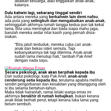
abaikan keluarga, atau tinggalkan anak-anak,”
katanya.
Dulu kahwin lagi, sekarang tinggal sendiri
Ada antara mereka yang
berkahwin lain demi nafsu
,
ada pula yang
selingkuh dan mengabaikan anak-anak
,
sehinggalah akhirnya rumah tangga kedua pun tak kekal
lama. Bila usia meningkat dan tiada siapa mahu jaga,
barulah mereka sedar nilai kasih yang pernah disia-
siakan.
“Bila jatuh terduduk, mereka cuba cari anak-
anak dan bekas isteri semula. Tapi
kebanyakannya tak lagi diterima. Anak-anak
sudah lama menutup hati,” tambah Pak Arief
dengan nada sayu.
Secara psikologi, anak akan berpihak kepada ibu
Dari sudut psikologi, kata Pak Arief,
anak-anak
cenderung setia kepada ibu
, terutama apabila melihat
sendiri pengorbanan dan kesakitan yang ditanggung oleh
si ibu selama bertahun-tahun.
Maka tidak hairanlah, ramai lelaki warga emas ini
akhirnya
berakhir di rumah kebajikan
, bukan kerana
anak tidak berhati perut, tetapi kerana luka lama yang
belum sembuh.