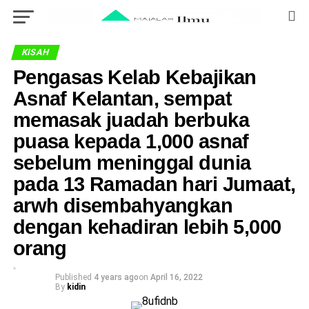
KISAH
Pengasas Kelab Kebajikan
Asnaf Kelantan, sempat
memasak juadah berbuka
puasa kepada 1,000 asnaf
sebelum meninggaI dunia
pada 13 Ramadan hari Jumaat,
arwh disembahyangkan
dengan kehadiran lebih 5,000
orang
Published
4 years ago
on
April 16, 2022
By
kidin