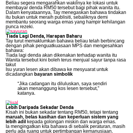
Beliau segera mengarahkan wakilnya ke lokasi untuk
membayar denda RM50 tersebut bagi pihak wanita itu.
Dalam kenyataannya, Tay menegaskan bahawa tindakan
itu bukan untuk meraih publisiti, sebaliknya demi
membantu seorang warga emas yang hampir kehilangan
punca rezeki.
Tiada Lagi Denda, Harapan Baharu
Tay turut memaklumkan bahawa beliau telah berbincang
dengan pihak penguatkuasaan MPS dan mengesahkan
bahawa:
Tiada lagi denda akan dikenakan terhadap wanita itu
Wanita tersebut kini boleh terus menjual sayur tanpa rasa
takut
Isu yuran lesen akan dibawa ke mesyuarat untuk
dicadangkan
bayaran simbolik
“Jika cadangan itu diluluskan, saya sendiri
akan menanggung kos lesen tersebut,”
katanya.
Lebih Daripada Sekadar Denda
Kisah ini bukan sekadar tentang RM50, tetapi tentang
maruah, belas kasihan dan keperluan sistem yang
lebih adil
kepada golongan miskin dan warga emas.
Ia mengingatkan kita bahawa di sebalik peraturan, masih
perlu ada ruang untuk pertimbangan kemanusiaan.