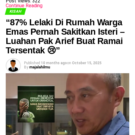
Post Views:
322
Continue Reading
KISAH
“87% Lelaki Di Rumah Warga
Emas Pernah Sakitkan Isteri –
Luahan Pak Arief Buat Ramai
Tersentak 😢”
Published
10 months ago
on
October 15, 2025
By
majalahilmu