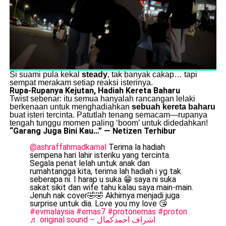
Si suami pula kekal
steady
, tak banyak cakap… tapi
sempat merakam setiap reaksi isterinya.
Rupa-Rupanya Kejutan, Hadiah Kereta Baharu
Twist sebenar: itu semua hanyalah rancangan lelaki
berkenaan untuk menghadiahkan
sebuah kereta baharu
buat isteri tercinta. Patutlah tenang semacam—rupanya
tengah tunggu momen paling ‘boom’ untuk didedahkan!
“Garang Juga Bini Kau…” — Netizen Terhibur
@ashraffahmadkamal
Terima la hadiah
sempena hari lahir isteriku yang tercinta.
Segala penat lelah untuk anak dan
rumahtangga kita, terima lah hadiah i yg tak
seberapa ni. I harap u suka 😁 saya ni suka
sakat sikit dan wife tahu kalau saya main-main.
Jenuh nak cover🤣🤣 Akhirnya menjadi juga
surprise untuk dia. Love you my love 😘
#evmalaysia
#emas7
#protonemas
#proton
♬ original sound – اشراف احمدكمال