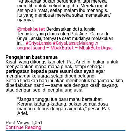
“Anak-anak bukan berdendam, tapi mereka
memilih untuk melindungi ibu. Mereka ingat
setiap air mata, setiap malam ibu menangis.
Itu yang membuat mereka sukar memaafkan,”
ujarnya.
@mbak.butet
Berdasarkan data, lansia
terlantar yang diurus oleh Pak Arief Camra di
Griya Lansia, ternyata saat mudanya melakukan
ini…
#GriyaLansia
#GriyaLansiaMalang
♬
original sound – MbakButet – MbakButetAqsa
Pengajaran buat semua
Kisah yang dikongsikan oleh Pak Arief ini bukan untuk
menyalahkan mana-mana pihak, tetapi sebagai
peringatan kepada para suami dan ayah
agar
menghargai keluarga selagi diberi peluang.
Setiap tindakan hari ini akan membentuk bagaimana kita
diperlakukan nanti — sama ada dengan kasih sayang,
atau dengan sepi di penghujung usia.
“Jangan tunggu tua baru mahu bertaubat.
Kerana kadang-kadang, bukan semua dosa
mampu ditebus dengan air mata,” pesan Pak
Arief.
Post Views:
1,051
Continue Reading