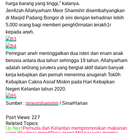
harga barang yang tinggi,” katanya.
Jen4zah Allahyarham Meor Shamshir disembahyangkan
di Masjid Padang Bongor di sini dengan kehadiran lebih
5,000 orang bagi memberi pengh0rmatan terakh1r
kepada arwh.
Pemrgian arwh meninggaIkan dua isteri dan enam anak
berusia antara dua tahun sehingga 19 tahun. Allahyarham
adalah se0rang jurutera yang bergiat aktif dalam banyak
kerja kebajikan dan pernah menerima anugerah Tok0h
Kebajikan Cakna Asnaf Miskin pada Hari Kebajikan
Negeri KeIantan tahun 2020.
Sumber :
irmeorshamshir
/ SinarHarian
Post Views:
227
Related Topics:
Up Next
Pemuda dari Kelantan mempromosikan makanan
yang dijualnya mend4kwa orang Melayu juga mampu