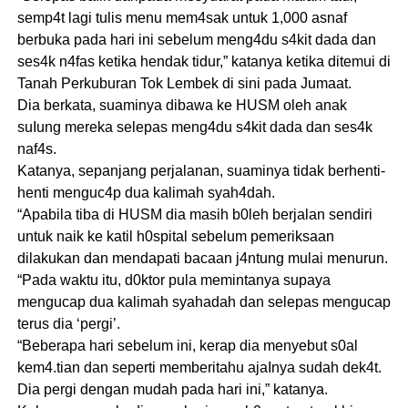
semp4t lagi tulis menu mem4sak untuk 1,000 asnaf
berbuka pada hari ini sebelum meng4du s4kit dada dan
ses4k n4fas ketika hendak tidur,” katanya ketika ditemui di
Tanah Perkuburan Tok Lembek di sini pada Jumaat.
Dia berkata, suaminya dibawa ke HUSM oleh anak
suIung mereka selepas meng4du s4kit dada dan ses4k
naf4s.
Katanya, sepanjang perjalanan, suaminya tidak berhenti-
henti menguc4p dua kalimah syah4dah.
“Apabila tiba di HUSM dia masih b0leh berjalan sendiri
untuk naik ke katil h0spital sebelum pemeriksaan
dilakukan dan mendapati bacaan j4ntung mulai menurun.
“Pada waktu itu, d0ktor pula memintanya supaya
mengucap dua kalimah syahadah dan selepas mengucap
terus dia ‘pergi’.
“Beberapa hari sebelum ini, kerap dia menyebut s0al
kem4.tian dan seperti memberitahu ajaInya sudah dek4t.
Dia pergi dengan mudah pada hari ini,” katanya.