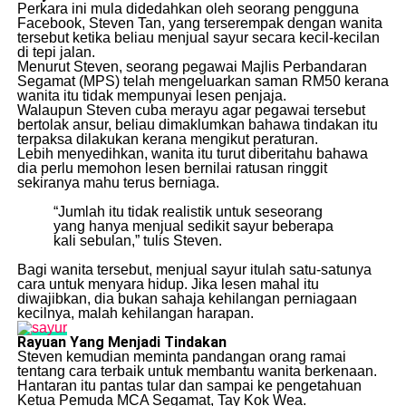
Perkara ini mula didedahkan oleh seorang pengguna
Facebook, Steven Tan, yang terserempak dengan wanita
tersebut ketika beliau menjual sayur secara kecil-kecilan
di tepi jalan.
Menurut Steven, seorang pegawai Majlis Perbandaran
Segamat (MPS) telah mengeluarkan saman RM50 kerana
wanita itu tidak mempunyai lesen penjaja.
Walaupun Steven cuba merayu agar pegawai tersebut
bertolak ansur, beliau dimaklumkan bahawa tindakan itu
terpaksa dilakukan kerana mengikut peraturan.
Lebih menyedihkan, wanita itu turut diberitahu bahawa
dia perlu memohon lesen bernilai ratusan ringgit
sekiranya mahu terus berniaga.
“Jumlah itu tidak realistik untuk seseorang
yang hanya menjual sedikit sayur beberapa
kali sebulan,” tulis Steven.
Bagi wanita tersebut, menjual sayur itulah satu-satunya
cara untuk menyara hidup. Jika lesen mahal itu
diwajibkan, dia bukan sahaja kehilangan perniagaan
kecilnya, malah kehilangan harapan.
Rayuan Yang Menjadi Tindakan
Steven kemudian meminta pandangan orang ramai
tentang cara terbaik untuk membantu wanita berkenaan.
Hantaran itu pantas tular dan sampai ke pengetahuan
Ketua Pemuda MCA Segamat, Tay Kok Wea.