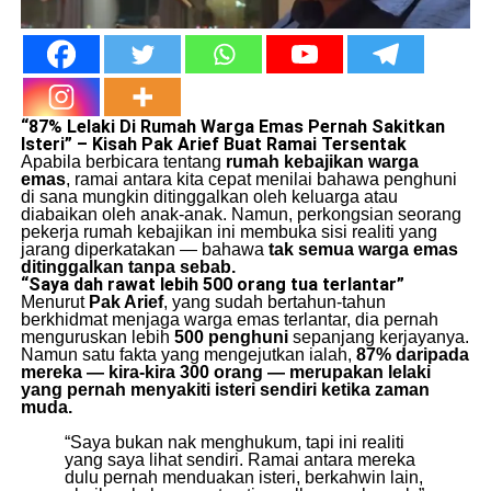
“87% Lelaki Di Rumah Warga Emas Pernah Sakitkan
Isteri” – Kisah Pak Arief Buat Ramai Tersentak
Apabila berbicara tentang
rumah kebajikan warga
emas
, ramai antara kita cepat menilai bahawa penghuni
di sana mungkin ditinggalkan oleh keluarga atau
diabaikan oleh anak-anak. Namun, perkongsian seorang
pekerja rumah kebajikan ini membuka sisi realiti yang
jarang diperkatakan — bahawa
tak semua warga emas
ditinggalkan tanpa sebab.
“Saya dah rawat lebih 500 orang tua terlantar”
Menurut
Pak Arief
, yang sudah bertahun-tahun
berkhidmat menjaga warga emas terlantar, dia pernah
menguruskan lebih
500 penghuni
sepanjang kerjayanya.
Namun satu fakta yang mengejutkan ialah,
87% daripada
mereka — kira-kira 300 orang — merupakan lelaki
yang pernah menyakiti isteri sendiri ketika zaman
muda.
“Saya bukan nak menghukum, tapi ini realiti
yang saya lihat sendiri. Ramai antara mereka
dulu pernah menduakan isteri, berkahwin lain,