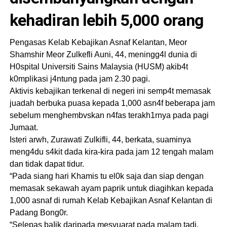
kehadiran lebih 5,000 orang
Pengasas Kelab Kebajikan Asnaf Kelantan, Meor
Shamshir Meor Zulkefli Auni, 44, meningg4l dunia di
H0spital Universiti Sains Malaysia (HUSM) akib4t
k0mplikasi j4ntung pada jam 2.30 pagi.
Aktivis kebajikan terkenaI di negeri ini semp4t memasak
juadah berbuka puasa kepada 1,000 asn4f beberapa jam
sebelum menghembvskan n4fas terakh1rnya pada pagi
Jumaat.
Isteri arwh, Zurawati Zulkifli, 44, berkata, suaminya
meng4du s4kit dada kira-kira pada jam 12 tengah maIam
dan tidak dapat tidur.
“Pada siang hari Khamis tu el0k saja dan siap dengan
memasak sekawah ayam paprik untuk diagihkan kepada
1,000 asnaf di rumah Kelab Kebajikan Asnaf KeIantan di
Padang Bong0r.
“Selepas baIik daripada mesyuarat pada malam tadi,