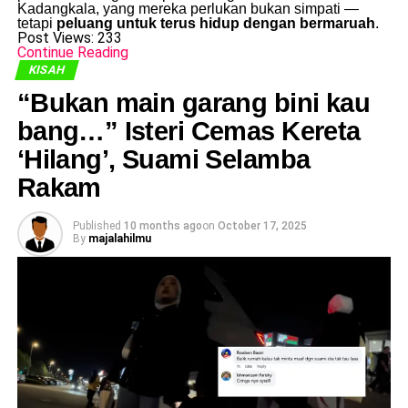
Kadangkala, yang mereka perlukan bukan simpati —
tetapi
peluang untuk terus hidup dengan bermaruah
.
Post Views:
233
Continue Reading
KISAH
“Bukan main garang bini kau
bang…” Isteri Cemas Kereta
‘Hilang’, Suami Selamba
Rakam
Published
10 months ago
on
October 17, 2025
By
majalahilmu