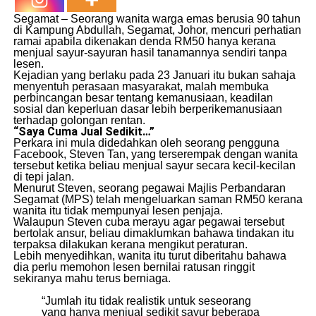
Segamat – Seorang wanita warga emas berusia 90 tahun
di Kampung Abdullah, Segamat, Johor, mencuri perhatian
ramai apabila dikenakan denda RM50 hanya kerana
menjual sayur-sayuran hasil tanamannya sendiri tanpa
lesen.
Kejadian yang berlaku pada 23 Januari itu bukan sahaja
menyentuh perasaan masyarakat, malah membuka
perbincangan besar tentang kemanusiaan, keadilan
sosial dan keperluan dasar lebih berperikemanusiaan
terhadap golongan rentan.
“Saya Cuma Jual Sedikit…”
Perkara ini mula didedahkan oleh seorang pengguna
Facebook, Steven Tan, yang terserempak dengan wanita
tersebut ketika beliau menjual sayur secara kecil-kecilan
di tepi jalan.
Menurut Steven, seorang pegawai Majlis Perbandaran
Segamat (MPS) telah mengeluarkan saman RM50 kerana
wanita itu tidak mempunyai lesen penjaja.
Walaupun Steven cuba merayu agar pegawai tersebut
bertolak ansur, beliau dimaklumkan bahawa tindakan itu
terpaksa dilakukan kerana mengikut peraturan.
Lebih menyedihkan, wanita itu turut diberitahu bahawa
dia perlu memohon lesen bernilai ratusan ringgit
sekiranya mahu terus berniaga.
“Jumlah itu tidak realistik untuk seseorang
yang hanya menjual sedikit sayur beberapa