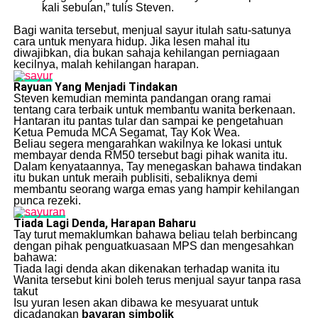
kali sebulan,” tulis Steven.
Bagi wanita tersebut, menjual sayur itulah satu-satunya
cara untuk menyara hidup. Jika lesen mahal itu
diwajibkan, dia bukan sahaja kehilangan perniagaan
kecilnya, malah kehilangan harapan.
Rayuan Yang Menjadi Tindakan
Steven kemudian meminta pandangan orang ramai
tentang cara terbaik untuk membantu wanita berkenaan.
Hantaran itu pantas tular dan sampai ke pengetahuan
Ketua Pemuda MCA Segamat, Tay Kok Wea.
Beliau segera mengarahkan wakilnya ke lokasi untuk
membayar denda RM50 tersebut bagi pihak wanita itu.
Dalam kenyataannya, Tay menegaskan bahawa tindakan
itu bukan untuk meraih publisiti, sebaliknya demi
membantu seorang warga emas yang hampir kehilangan
punca rezeki.
Tiada Lagi Denda, Harapan Baharu
Tay turut memaklumkan bahawa beliau telah berbincang
dengan pihak penguatkuasaan MPS dan mengesahkan
bahawa:
Tiada lagi denda akan dikenakan terhadap wanita itu
Wanita tersebut kini boleh terus menjual sayur tanpa rasa
takut
Isu yuran lesen akan dibawa ke mesyuarat untuk
dicadangkan
bayaran simbolik