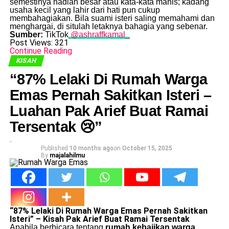
semestinya hadiah besar atau kata-kata manis; kadang
usaha kecil yang lahir dari hati pun cukup
membahagiakan. Bila suami isteri saling memahami dan
menghargai, di situlah letaknya bahagia yang sebenar.
Sumber:
TikTok
@ashraffkamal_
Post Views:
321
Continue Reading
KISAH
“87% Lelaki Di Rumah Warga
Emas Pernah Sakitkan Isteri –
Luahan Pak Arief Buat Ramai
Tersentak 😢”
Published
10 months ago
on
October 15, 2025
By
majalahilmu
“87% Lelaki Di Rumah Warga Emas Pernah Sakitkan
Isteri” – Kisah Pak Arief Buat Ramai Tersentak
Apabila berbicara tentang
rumah kebajikan warga