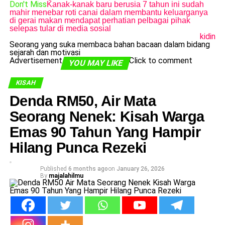
Don't Miss
Kanak-kanak baru berusia 7 tahun ini sudah
mahir menebar roti canai dalam membantu keluarganya
di gerai makan mendapat perhatian pelbagai pihak
selepas tular di media sosial
kidin
Seorang yang suka membaca bahan bacaan dalam bidang
sejarah dan motivasi
Advertisement
Click to comment
YOU MAY LIKE
KISAH
Denda RM50, Air Mata
Seorang Nenek: Kisah Warga
Emas 90 Tahun Yang Hampir
Hilang Punca Rezeki
Published
6 months ago
on
January 26, 2026
By
majalahilmu