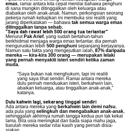
emas
, ramai antara kita cepat menilai bahawa penghuni
di sana mungkin ditinggalkan oleh keluarga atau
diabaikan oleh anak-anak. Namun, perkongsian seorang
pekerja rumah kebajikan ini membuka sisi realiti yang
jarang diperkatakan — bahawa
tak semua warga emas
ditinggalkan tanpa sebab.
“Saya dah rawat lebih 500 orang tua terlantar”
Menurut
Pak Arief
, yang sudah bertahun-tahun
berkhidmat menjaga warga emas terlantar, dia pernah
menguruskan lebih
500 penghuni
sepanjang kerjayanya.
Namun satu fakta yang mengejutkan ialah,
87% daripada
mereka — kira-kira 300 orang — merupakan lelaki
yang pernah menyakiti isteri sendiri ketika zaman
muda.
“Saya bukan nak menghukum, tapi ini realiti
yang saya lihat sendiri. Ramai antara mereka
dulu pernah menduakan isteri, berkahwin lain,
abaikan keluarga, atau tinggalkan anak-anak,”
katanya.
Dulu kahwin lagi, sekarang tinggal sendiri
Ada antara mereka yang
berkahwin lain demi nafsu
,
ada pula yang
selingkuh dan mengabaikan anak-anak
,
sehinggalah akhirnya rumah tangga kedua pun tak kekal
lama. Bila usia meningkat dan tiada siapa mahu jaga,
barulah mereka sedar nilai kasih yang pernah disia-
siakan.