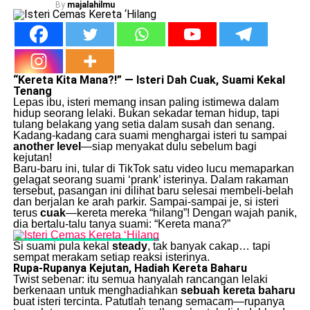
By
majalahilmu
“Kereta Kita Mana?!” — Isteri Dah Cuak, Suami Kekal
Tenang
Lepas ibu, isteri memang insan paling istimewa dalam
hidup seorang lelaki. Bukan sekadar teman hidup, tapi
tulang belakang yang setia dalam susah dan senang.
Kadang-kadang cara suami menghargai isteri tu sampai
another level
—siap menyakat dulu sebelum bagi
kejutan!
Baru-baru ini, tular di TikTok satu video lucu memaparkan
gelagat seorang suami ‘prank’ isterinya. Dalam rakaman
tersebut, pasangan ini dilihat baru selesai membeli-belah
dan berjalan ke arah parkir. Sampai-sampai je, si isteri
terus
cuak
—kereta mereka “hilang”! Dengan wajah panik,
dia bertalu-talu tanya suami: “Kereta mana?”
Si suami pula kekal
steady
, tak banyak cakap… tapi
sempat merakam setiap reaksi isterinya.
Rupa-Rupanya Kejutan, Hadiah Kereta Baharu
Twist sebenar: itu semua hanyalah rancangan lelaki
berkenaan untuk menghadiahkan
sebuah kereta baharu
buat isteri tercinta. Patutlah tenang semacam—rupanya