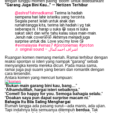
tengah tunggu momen paling ‘boom’ untuk didedahkan!
“Garang Juga Bini Kau…” — Netizen Terhibur
@ashraffahmadkamal
Terima la hadiah
sempena hari lahir isteriku yang tercinta.
Segala penat lelah untuk anak dan
rumahtangga kita, terima lah hadiah i yg tak
seberapa ni. I harap u suka 😁 saya ni suka
sakat sikit dan wife tahu kalau saya main-main.
Jenuh nak cover🤣🤣 Akhirnya menjadi juga
surprise untuk dia. Love you my love 😘
#evmalaysia
#emas7
#protonemas
#proton
♬ original sound – اشراف احمدكمال
Ruangan komen memang meriah. Ramai terhibur dengan
reaksi spontan si isteri yang nampak “garang” sebab
menyangka kereta mereka dicuri. Pada masa sama,
ramai juga puji suami yang berani dan romantik dengan
cara tersendiri.
Antara komen yang mencuri tumpuan:
“
Bukan main garang bini kau, bang…
”
“
Alhamdulillah, hargai isteri sebaiknya.
”
“
Comel! So happy for you. Semoga bahagia selalu.
”
“
Doakan saya pun dapat surprise macam ni.
”
Bahagia Itu Bila Saling Menghargai
Rumah tangga ada pasang surut—ada manis, ada ujian.
Tapi indahnya bila semuanya ditempuh
berdua
. Tak