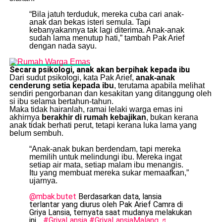
“Bila jatuh terduduk, mereka cuba cari anak-
anak dan bekas isteri semula. Tapi
kebanyakannya tak lagi diterima. Anak-anak
sudah lama menutup hati,” tambah Pak Arief
dengan nada sayu.
Secara psikologi, anak akan berpihak kepada ibu
Dari sudut psikologi, kata Pak Arief,
anak-anak
cenderung setia kepada ibu
, terutama apabila melihat
sendiri pengorbanan dan kesakitan yang ditanggung oleh
si ibu selama bertahun-tahun.
Maka tidak hairanlah, ramai lelaki warga emas ini
akhirnya
berakhir di rumah kebajikan
, bukan kerana
anak tidak berhati perut, tetapi kerana luka lama yang
belum sembuh.
“Anak-anak bukan berdendam, tapi mereka
memilih untuk melindungi ibu. Mereka ingat
setiap air mata, setiap malam ibu menangis.
Itu yang membuat mereka sukar memaafkan,”
ujarnya.
@mbak.butet
Berdasarkan data, lansia
terlantar yang diurus oleh Pak Arief Camra di
Griya Lansia, ternyata saat mudanya melakukan
ini…
#GriyaLansia
#GriyaLansiaMalang
♬