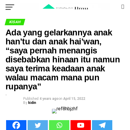
KISAH
Ada yang gelarkannya anak
han’tu dan anak hai’wan,
“saya pernah menangis
disebabkan hinaan itu namun
saya terima keadaan anak
walau macam mana pun
rupanya”
Published
4 years ago
on
April 15, 2022
By
kidin