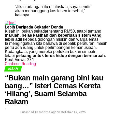
“Jika cadangan itu diluluskan, saya sendiri
akan menanggung kos lesen tersebut,”
katanya.
Lebih Daripada Sekadar Denda
Kisah ini bukan sekadar tentang RM50, tetapi tentang
maruah, belas kasihan dan keperluan sistem yang
lebih adil
kepada golongan miskin dan warga emas.
Ia mengingatkan kita bahawa di sebalik peraturan, masih
perlu ada ruang untuk pertimbangan kemanusiaan.
Kadangkala, yang mereka perlukan bukan simpati —
tetapi
peluang untuk terus hidup dengan bermaruah
.
Post Views:
231
Continue Reading
KISAH
“Bukan main garang bini kau
bang…” Isteri Cemas Kereta
‘Hilang’, Suami Selamba
Rakam
Published
10 months ago
on
October 17, 2025