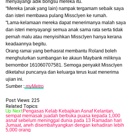
menyayangi adik bongsu mereka itu.
“Mereka (anak yang lain) nampak tergamam sebaik saya
dan isteri membawa pulang Missclyen ke rumah.
“Lama-kelamaan mereka dapat menerimanya malah saya
dan isteri menyayangi semua anak sama rata serta tidak
pernah malu atau menyisihkan Missclyen hanya kerana
keadaannya begitu.
Orang ramai yang berhasrat membantu Roland boleh
menghulurkan sumbangan ke akaun Maybank miliknya
bernombor 161060707581. Semoga penyakit Missclyen
diketahui puncanya dan keluarga terus kuat menerima
ujian ini.
Sumber :
myMetro
Post Views:
225
Related Topics:
Up Next
Pengasas Kelab Kebajikan Asnaf Kelantan,
sempat memasak juadah berbuka puasa kepada 1,000
asnaf sebelum meninggaI dunia pada 13 Ramadan hari
Jumaat, arwh disembahyangkan dengan kehadiran lebih
5,000 orang