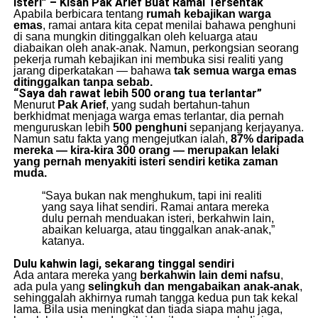
Isteri” – Kisah Pak Arief Buat Ramai Tersentak
Apabila berbicara tentang
rumah kebajikan warga
emas
, ramai antara kita cepat menilai bahawa penghuni
di sana mungkin ditinggalkan oleh keluarga atau
diabaikan oleh anak-anak. Namun, perkongsian seorang
pekerja rumah kebajikan ini membuka sisi realiti yang
jarang diperkatakan — bahawa
tak semua warga emas
ditinggalkan tanpa sebab.
“Saya dah rawat lebih 500 orang tua terlantar”
Menurut
Pak Arief
, yang sudah bertahun-tahun
berkhidmat menjaga warga emas terlantar, dia pernah
menguruskan lebih
500 penghuni
sepanjang kerjayanya.
Namun satu fakta yang mengejutkan ialah,
87% daripada
mereka — kira-kira 300 orang — merupakan lelaki
yang pernah menyakiti isteri sendiri ketika zaman
muda.
“Saya bukan nak menghukum, tapi ini realiti
yang saya lihat sendiri. Ramai antara mereka
dulu pernah menduakan isteri, berkahwin lain,
abaikan keluarga, atau tinggalkan anak-anak,”
katanya.
Dulu kahwin lagi, sekarang tinggal sendiri
Ada antara mereka yang
berkahwin lain demi nafsu
,
ada pula yang
selingkuh dan mengabaikan anak-anak
,
sehinggalah akhirnya rumah tangga kedua pun tak kekal
lama. Bila usia meningkat dan tiada siapa mahu jaga,