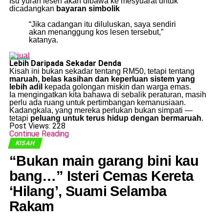
Isu yuran lesen akan dibawa ke mesyuarat untuk
dicadangkan
bayaran simbolik
“Jika cadangan itu diluluskan, saya sendiri
akan menanggung kos lesen tersebut,”
katanya.
Lebih Daripada Sekadar Denda
Kisah ini bukan sekadar tentang RM50, tetapi tentang
maruah, belas kasihan dan keperluan sistem yang
lebih adil
kepada golongan miskin dan warga emas.
Ia mengingatkan kita bahawa di sebalik peraturan, masih
perlu ada ruang untuk pertimbangan kemanusiaan.
Kadangkala, yang mereka perlukan bukan simpati —
tetapi
peluang untuk terus hidup dengan bermaruah
.
Post Views:
228
Continue Reading
KISAH
“Bukan main garang bini kau
bang…” Isteri Cemas Kereta
‘Hilang’, Suami Selamba
Rakam