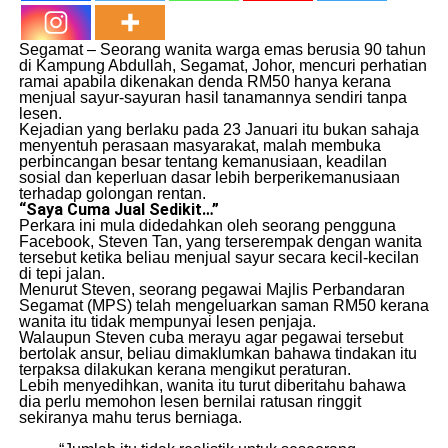
Segamat – Seorang wanita warga emas berusia 90 tahun
di Kampung Abdullah, Segamat, Johor, mencuri perhatian
ramai apabila dikenakan denda RM50 hanya kerana
menjual sayur-sayuran hasil tanamannya sendiri tanpa
lesen.
Kejadian yang berlaku pada 23 Januari itu bukan sahaja
menyentuh perasaan masyarakat, malah membuka
perbincangan besar tentang kemanusiaan, keadilan
sosial dan keperluan dasar lebih berperikemanusiaan
terhadap golongan rentan.
“Saya Cuma Jual Sedikit…”
Perkara ini mula didedahkan oleh seorang pengguna
Facebook, Steven Tan, yang terserempak dengan wanita
tersebut ketika beliau menjual sayur secara kecil-kecilan
di tepi jalan.
Menurut Steven, seorang pegawai Majlis Perbandaran
Segamat (MPS) telah mengeluarkan saman RM50 kerana
wanita itu tidak mempunyai lesen penjaja.
Walaupun Steven cuba merayu agar pegawai tersebut
bertolak ansur, beliau dimaklumkan bahawa tindakan itu
terpaksa dilakukan kerana mengikut peraturan.
Lebih menyedihkan, wanita itu turut diberitahu bahawa
dia perlu memohon lesen bernilai ratusan ringgit
sekiranya mahu terus berniaga.