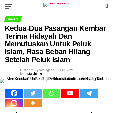
KISAH
Kedua-Dua Pasangan Kembar
Terima Hidayah Dan
Memutuskan Untuk Peluk
Islam, Rasa Beban Hilang
Setelah Peluk Islam
Published
5 years ago
on
July 13, 2021
By
majalahilmu