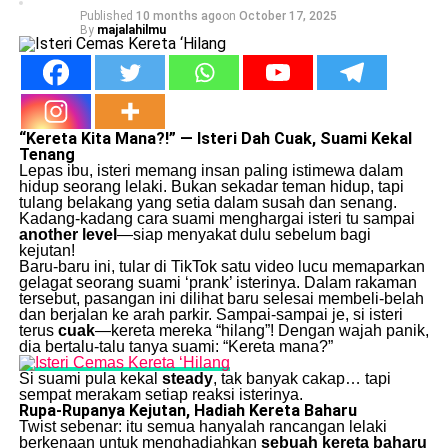
Published
10 months ago
on
October 17, 2025
By
majalahilmu
“Kereta Kita Mana?!” — Isteri Dah Cuak, Suami Kekal
Tenang
Lepas ibu, isteri memang insan paling istimewa dalam
hidup seorang lelaki. Bukan sekadar teman hidup, tapi
tulang belakang yang setia dalam susah dan senang.
Kadang-kadang cara suami menghargai isteri tu sampai
another level
—siap menyakat dulu sebelum bagi
kejutan!
Baru-baru ini, tular di TikTok satu video lucu memaparkan
gelagat seorang suami ‘prank’ isterinya. Dalam rakaman
tersebut, pasangan ini dilihat baru selesai membeli-belah
dan berjalan ke arah parkir. Sampai-sampai je, si isteri
terus
cuak
—kereta mereka “hilang”! Dengan wajah panik,
dia bertalu-talu tanya suami: “Kereta mana?”
Si suami pula kekal
steady
, tak banyak cakap… tapi
sempat merakam setiap reaksi isterinya.
Rupa-Rupanya Kejutan, Hadiah Kereta Baharu
Twist sebenar: itu semua hanyalah rancangan lelaki
berkenaan untuk menghadiahkan
sebuah kereta baharu