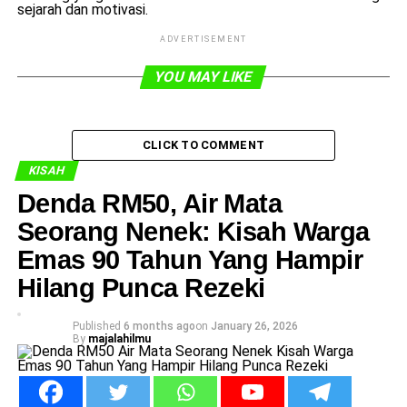
sejarah dan motivasi.
ADVERTISEMENT
YOU MAY LIKE
CLICK TO COMMENT
KISAH
Denda RM50, Air Mata
Seorang Nenek: Kisah Warga
Emas 90 Tahun Yang Hampir
Hilang Punca Rezeki
Published
6 months ago
on
January 26, 2026
By
majalahilmu