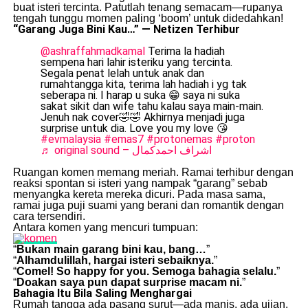
buat isteri tercinta. Patutlah tenang semacam—rupanya
tengah tunggu momen paling ‘boom’ untuk didedahkan!
“Garang Juga Bini Kau…” — Netizen Terhibur
@ashraffahmadkamal
Terima la hadiah
sempena hari lahir isteriku yang tercinta.
Segala penat lelah untuk anak dan
rumahtangga kita, terima lah hadiah i yg tak
seberapa ni. I harap u suka 😁 saya ni suka
sakat sikit dan wife tahu kalau saya main-main.
Jenuh nak cover🤣🤣 Akhirnya menjadi juga
surprise untuk dia. Love you my love 😘
#evmalaysia
#emas7
#protonemas
#proton
♬ original sound – اشراف احمدكمال
Ruangan komen memang meriah. Ramai terhibur dengan
reaksi spontan si isteri yang nampak “garang” sebab
menyangka kereta mereka dicuri. Pada masa sama,
ramai juga puji suami yang berani dan romantik dengan
cara tersendiri.
Antara komen yang mencuri tumpuan:
“
Bukan main garang bini kau, bang…
”
“
Alhamdulillah, hargai isteri sebaiknya.
”
“
Comel! So happy for you. Semoga bahagia selalu.
”
“
Doakan saya pun dapat surprise macam ni.
”
Bahagia Itu Bila Saling Menghargai
Rumah tangga ada pasang surut—ada manis, ada ujian.