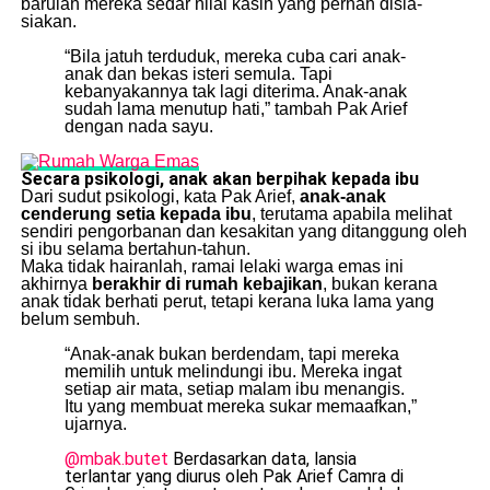
barulah mereka sedar nilai kasih yang pernah disia-
siakan.
“Bila jatuh terduduk, mereka cuba cari anak-
anak dan bekas isteri semula. Tapi
kebanyakannya tak lagi diterima. Anak-anak
sudah lama menutup hati,” tambah Pak Arief
dengan nada sayu.
Secara psikologi, anak akan berpihak kepada ibu
Dari sudut psikologi, kata Pak Arief,
anak-anak
cenderung setia kepada ibu
, terutama apabila melihat
sendiri pengorbanan dan kesakitan yang ditanggung oleh
si ibu selama bertahun-tahun.
Maka tidak hairanlah, ramai lelaki warga emas ini
akhirnya
berakhir di rumah kebajikan
, bukan kerana
anak tidak berhati perut, tetapi kerana luka lama yang
belum sembuh.
“Anak-anak bukan berdendam, tapi mereka
memilih untuk melindungi ibu. Mereka ingat
setiap air mata, setiap malam ibu menangis.
Itu yang membuat mereka sukar memaafkan,”
ujarnya.
@mbak.butet
Berdasarkan data, lansia
terlantar yang diurus oleh Pak Arief Camra di