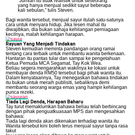
“Jumlah itu tidak realistik untuk seseorang
yang hanya menjual sedikit sayur beberapa
kali sebulan,” tulis Steven.
Bagi wanita tersebut, menjual sayur itulah satu-satunya
cara untuk menyara hidup. Jika lesen mahal itu
diwajibkan, dia bukan sahaja kehilangan perniagaan
kecilnya, malah kehilangan harapan.
Rayuan Yang Menjadi Tindakan
Steven kemudian meminta pandangan orang ramai
tentang cara terbaik untuk membantu wanita berkenaan.
Hantaran itu pantas tular dan sampai ke pengetahuan
Ketua Pemuda MCA Segamat, Tay Kok Wea.
Beliau segera mengarahkan wakilnya ke lokasi untuk
membayar denda RM50 tersebut bagi pihak wanita itu.
Dalam kenyataannya, Tay menegaskan bahawa tindakan
itu bukan untuk meraih publisiti, sebaliknya demi
membantu seorang warga emas yang hampir kehilangan
punca rezeki.
Tiada Lagi Denda, Harapan Baharu
Tay turut memaklumkan bahawa beliau telah berbincang
dengan pihak penguatkuasaan MPS dan mengesahkan
bahawa:
Tiada lagi denda akan dikenakan terhadap wanita itu
Wanita tersebut kini boleh terus menjual sayur tanpa rasa
takut