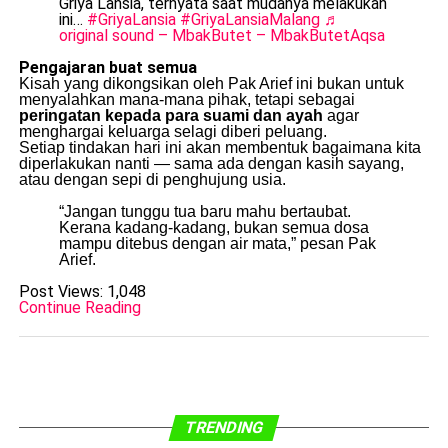
Griya Lansia, ternyata saat mudanya melakukan
ini…
#GriyaLansia
#GriyaLansiaMalang
♬
original sound – MbakButet – MbakButetAqsa
Pengajaran buat semua
Kisah yang dikongsikan oleh Pak Arief ini bukan untuk
menyalahkan mana-mana pihak, tetapi sebagai
peringatan kepada para suami dan ayah
agar
menghargai keluarga selagi diberi peluang.
Setiap tindakan hari ini akan membentuk bagaimana kita
diperlakukan nanti — sama ada dengan kasih sayang,
atau dengan sepi di penghujung usia.
“Jangan tunggu tua baru mahu bertaubat.
Kerana kadang-kadang, bukan semua dosa
mampu ditebus dengan air mata,” pesan Pak
Arief.
Post Views:
1,048
Continue Reading
TRENDING