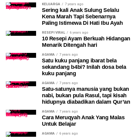
KELUARGA
7 years ago
Sering kali Anak Sulung Selalu
Kena Marah Tapi Sebenarnya
Paling Istimewa Di Hati Ibu Ayah
RESEPI VIRAL
6 years ago
10 Resepi Ayam Berkuah Hidangan
Menarik Ditengah hari
AGAMA
7 years ago
Satu kuku panjang ibarat bela
sekandang b4bi? Inilah dosa bela
kuku panjang
AGAMA
7 years ago
Satu-satunya manusia yang bukan
nabi, bukan pula Rasul, tapi kisah
hidupnya diabadikan dalam Qur’an
AGAMA
7 years ago
Cara Meruqyah Anak Yang Malas
Untuk Belajar
AGAMA
6 years ago