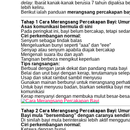
delay
. Ibarat kanak-kanak berusia 7 tahun dipaksa be
lebih keliru.
Berikut ialah panduan
merangsang percakapan ba
Tahap 1 Cara Merangsang Percakapan Bayi: Umur 
Asas komunikasi bermula di sini
Pada peringkat ini, bayi belum bercakap, tetapi sed
Ciri perkembangan normal:
Senyum sebagai tindak balas
Mengeluarkan bunyi seperti “aaa” dan “eee”
Senyap atau senyum apabila diajak bercakap
Mengenali suara ibu dan ayah
Tangisan berbeza mengikut keperluan
Tips rangsangan:
Berbual dengan jarak dekat dan pandang mata bayi
Belai dan urut bayi dengan kerap, terutamanya sele
Usap dan sikat rambut sambil menyusu
Gunakan mainan berbunyi untuk merangsang perhat
Untuk bayi menyusu badan, biarkan seketika bayi m
komunikasi
Kerap menyanyi dengan membuka mulut besar-besar,
Tahap 2 Cara Merangsang Percakapan Bayi: Umur 
Bayi mula “bersembang” dengan caranya sendiri
Di sinilah bayi mula berinteraksi lebih aktif menggu
Ciri perkembangan normal:
Ketawa dengan bunyi