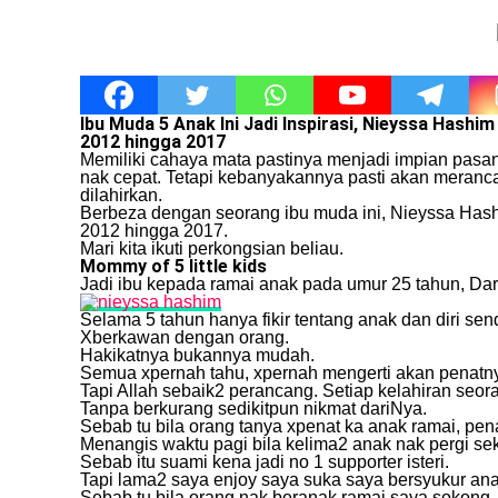
Ibu Muda 5 Anak Ini Jadi Inspirasi, Nieyssa Hashi
2012 hingga 2017
Memiliki cahaya mata pastinya menjadi impian pas
nak cepat. Tetapi kebanyakannya pasti akan meranc
dilahirkan.
Berbeza dengan seorang ibu muda ini, Nieyssa Hashi
2012 hingga 2017.
Mari kita ikuti perkongsian beliau.
Mommy of 5 little kids
Jadi ibu kepada ramai anak pada umur 25 tahun, Dar
Selama 5 tahun hanya fikir tentang anak dan diri send
Xberkawan dengan orang.
Hakikatnya bukannya mudah.
Semua xpernah tahu, xpernah mengerti akan penatnya 
Tapi Allah sebaik2 perancang. Setiap kelahiran seor
Tanpa berkurang sedikitpun nikmat dariNya.
Sebab tu bila orang tanya xpenat ka anak ramai, pe
Menangis waktu pagi bila kelima2 anak nak pergi sek
Sebab itu suami kena jadi no 1 supporter isteri.
Tapi lama2 saya enjoy saya suka saya bersyukur anak
Sebab tu bila orang nak beranak ramai saya sokong.