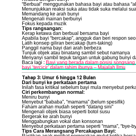
“Berbual” menggunakan bahasa bayi atau bahasa “al
Menunjukkan reaksi suka atau tidak suka melalui su
Memandang ke arah bunyi
Mengenali mainan berbunyi
Fokus kepada muzik
Tips rangsangan:
Kerap ketawa dan berbual bersama bayi
Apabila bayi “bercakap”, angguk dan beri respon s
Latih konsep giliran bercakap (turn-taking)
Panggil nama bayi dari arah berbeza
Tunjuk objek atau binatang sambil sebut namanya
Menyanyi sambil tepuk tangan untuk gabung bunyi 
Baca lagi :
Bayi yang berada dalam posisi songsang t
bayi ‘tercicir’ dalam rahim ibunya – Majalah Ilmu
Tahap 3: Umur 6 hingga 12 Bulan
Dari bunyi ke perkataan pertama
Inilah fasa kritikal sebelum bayi mula menyebut per
Ciri perkembangan normal:
Meniru bunyi
Menyebut “bababa”, “mamama” (belum spesifik)
Faham arahan mudah seperti “datang sini”
Mengenali objek biasa seperti botol susu
Bergerak ke arah bunyi
Menggabungkan vokal dan konsonan
Menyebut perkataan pertama seperti “mama”, “bye-bye
Tips Cara Merangsang Percakapan Bayi:
Pastikan anak melihat pergerakan mulut ketika berc