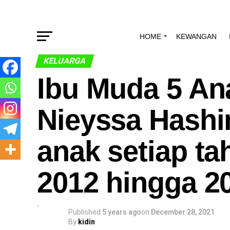
HOME
KEWANGAN
KELUARGA
Ibu Muda 5 Anak
Nieyssa Hashi
anak setiap ta
2012 hingga 2
Published
5 years ago
on
December 28, 2021
By
kidin