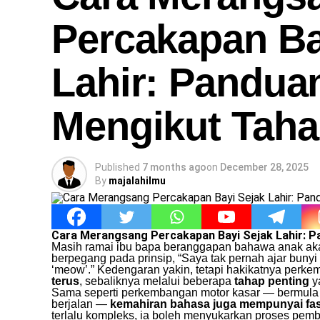
Percakapan Ba
Lahir: Pandua
Mengikut Tah
Published
7 months ago
on
December 28, 2025
By
majalahilmu
Cara Merangsang Percakapan Bayi Sejak Lahir: 
Masih ramai ibu bapa beranggapan bahawa anak akan
berpegang pada prinsip, “Saya tak pernah ajar bunyi
‘meow’.” Kedengaran yakin, tetapi hakikatnya per
terus
, sebaliknya melalui beberapa
tahap penting
ya
Sama seperti perkembangan motor kasar — bermula 
berjalan —
kemahiran bahasa juga mempunyai fas
terlalu kompleks, ia boleh menyukarkan proses pem