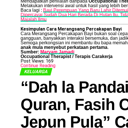
Mendapatkan penilaian daripada
Occupational Ther
Melakukan intervensi awal untuk hasil yang lebih be
Baca lagi :
Bayi Perempuan Yang Baru Lahir Ditemu
Dipercayai Sudah Dua Hari Berada Di Hutan Itu, Ti
Majalah Ilmu
Kesimpulan Cara Merangsang Percakapan Bayi
Cara Merangsang Percakapan Bayi bukan soal cepat 
gangguan, banyakkan interaksi bersemuka, dan jadik
Semoga perkongsian ini membantu ibu bapa mema
anak mula menyebut perkataan pertama
.
Sumber:
Maryam Jamadi
Occupational Therapist / Terapis Carakerja
Post Views:
169
Continue Reading
KELUARGA
“Dah la Pandai
Quran, Fasih 
Jepun Pula” C