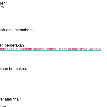
ien”
ara
eolah-olah memahami
dan pergerakan
erpaksa dilahirkan secara normal, namun tragisnya, kepala
kataan bermakna.
” atau “hai”
akap