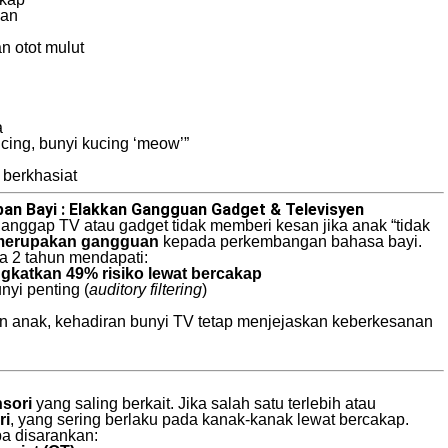
han
n otot mulut
a
cing, bunyi kucing ‘meow’”
berkhasiat
an Bayi : Elakkan Gangguan Gadget & Televisyen
ganggap TV atau gadget tidak memberi kesan jika anak “tidak
a merupakan gangguan
kepada perkembangan bahasa bayi.
ga 2 tahun mendapati:
gkatkan 49% risiko lewat bercakap
yi penting (
auditory filtering
)
n anak, kehadiran bunyi TV tetap menjejaskan keberkesanan
sori
yang saling berkait. Jika salah satu terlebih atau
ri
, yang sering berlaku pada kanak-kanak lewat bercakap.
pa disarankan: