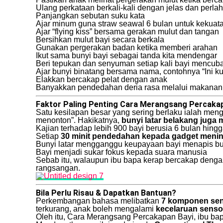
Ulang perkataan berkali-kali dengan jelas dan perla
Panjangkan sebutan suku kata
Ajar minum guna straw seawal 6 bulan untuk kekuata
Ajar “flying kiss” bersama gerakan mulut dan tangan
Bersihkan mulut bayi secara berkala
Gunakan pergerakan badan ketika memberi arahan
Ikut sama bunyi bayi sebagai tanda kita mendengar
Beri tepukan dan senyuman setiap kali bayi mencub
Ajar bunyi binatang bersama nama, contohnya “Ini ku
Elakkan bercakap pelat dengan anak
Banyakkan pendedahan deria rasa melalui makanan 
Faktor Paling Penting Cara Merangsang Percakap
Satu kesilapan besar yang sering berlaku ialah men
menonton”. Hakikatnya,
bunyi latar belakang jug
Kajian terhadap lebih 900 bayi berusia 6 bulan hing
Setiap
30 minit pendedahan kepada gadget menin
Bunyi latar mengganggu keupayaan bayi menapis bun
Bayi menjadi sukar fokus kepada suara manusia
Sebab itu, walaupun ibu bapa kerap bercakap denga
rangsangan.
Bila Perlu Risau & Dapatkan Bantuan?
Perkembangan bahasa melibatkan
7 komponen sen
terkurang, anak boleh mengalami
kecelaruan senso
Oleh itu, Cara Merangsang Percakapan Bayi, ibu ba