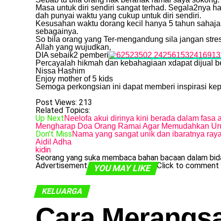
Masa untuk diri sendiri sangat terhad. Segala2nya ha
dah punyai waktu yang cukup untuk diri sendiri.
Kesusahan waktu dorang kecil hanya 5 tahun sahaja. 
sebagainya.
So bila orang yang Ter-mengandung sila jangan stress
Allah yang wujudkan,
DIA sebaik2 pemberi
Percayalah hikmah dan kebahagiaan xdapat dijual beli
Nissa Hashim
Enjoy mother of 5 kids
Semoga perkongsian ini dapat memberi inspirasi kep
Post Views:
213
Related Topics:
Up Next
Neelofa akui dirinya kini berada dalam fasa
Mengharap Doa Orang Ramai Agar Memudahkan Uru
Don't Miss
Nama yang sangat unik dan ibaratnya raya 
Aidil Adha
kidin
Seorang yang suka membaca bahan bacaan dalam bida
Advertisement
Click to comment
YOU MAY LIKE
KELUARGA
Cara Merangs