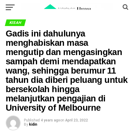
KISAH
Gadis ini dahulunya
menghabiskan masa
mengutip dan mengasingkan
sampah demi mendapatkan
wang, sehingga berumur 11
tahun dia diberi peluang untuk
bersekolah hingga
melanjutkan pengajian di
University of Melbourne
Published
4 years ago
on
April 23, 2022
By
kidin