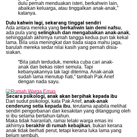
dulu pernah menduakan isteri, berkahwin lain,
abaikan keluarga, atau tinggalkan anak-anak,”
katanya.
Dulu kahwin lagi, sekarang tinggal sendiri
Ada antara mereka yang
berkahwin lain demi nafsu
,
ada pula yang
selingkuh dan mengabaikan anak-anak
,
sehinggalah akhirnya rumah tangga kedua pun tak kekal
lama. Bila usia meningkat dan tiada siapa mahu jaga,
barulah mereka sedar nilai kasih yang pernah disia-
siakan.
“Bila jatuh terduduk, mereka cuba cari anak-
anak dan bekas isteri semula. Tapi
kebanyakannya tak lagi diterima. Anak-anak
sudah lama menutup hati,” tambah Pak Arief
dengan nada sayu.
Secara psikologi, anak akan berpihak kepada ibu
Dari sudut psikologi, kata Pak Arief,
anak-anak
cenderung setia kepada ibu
, terutama apabila melihat
sendiri pengorbanan dan kesakitan yang ditanggung oleh
si ibu selama bertahun-tahun.
Maka tidak hairanlah, ramai lelaki warga emas ini
akhirnya
berakhir di rumah kebajikan
, bukan kerana
anak tidak berhati perut, tetapi kerana luka lama yang
belum sembuh.