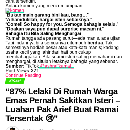
cara tersendiri.
Antara komen yang mencuri tumpuan:
“
Bukan main garang bini kau, bang…
”
“
Alhamdulillah, hargai isteri sebaiknya.
”
“
Comel! So happy for you. Semoga bahagia selalu.
”
“
Doakan saya pun dapat surprise macam ni.
”
Bahagia Itu Bila Saling Menghargai
Rumah tangga ada pasang surut—ada manis, ada ujian.
Tapi indahnya bila semuanya ditempuh
berdua
. Tak
semestinya hadiah besar atau kata-kata manis; kadang
usaha kecil yang lahir dari hati pun cukup
membahagiakan. Bila suami isteri saling memahami dan
menghargai, di situlah letaknya bahagia yang sebenar.
Sumber:
TikTok
@ashraffkamal_
Post Views:
321
Continue Reading
KISAH
“87% Lelaki Di Rumah Warga
Emas Pernah Sakitkan Isteri –
Luahan Pak Arief Buat Ramai
Tersentak 😢”