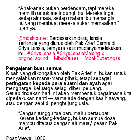
“Anak-anak bukan berdendam, tapi mereka
memilih untuk melindungi ibu. Mereka ingat
setiap air mata, setiap malam ibu menangis.
Itu yang membuat mereka sukar memaafkan,”
ujarnya.
@mbak.butet
Berdasarkan data, lansia
terlantar yang diurus oleh Pak Arief Camra di
Griya Lansia, ternyata saat mudanya melakukan
ini…
#GriyaLansia
#GriyaLansiaMalang
♬
original sound – MbakButet – MbakButetAqsa
Pengajaran buat semua
Kisah yang dikongsikan oleh Pak Arief ini bukan untuk
menyalahkan mana-mana pihak, tetapi sebagai
peringatan kepada para suami dan ayah
agar
menghargai keluarga selagi diberi peluang.
Setiap tindakan hari ini akan membentuk bagaimana kita
diperlakukan nanti — sama ada dengan kasih sayang,
atau dengan sepi di penghujung usia.
“Jangan tunggu tua baru mahu bertaubat.
Kerana kadang-kadang, bukan semua dosa
mampu ditebus dengan air mata,” pesan Pak
Arief.
Post Views:
1,050