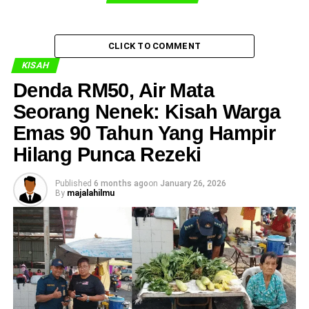
CLICK TO COMMENT
KISAH
Denda RM50, Air Mata
Seorang Nenek: Kisah Warga
Emas 90 Tahun Yang Hampir
Hilang Punca Rezeki
Published
6 months ago
on
January 26, 2026
By
majalahilmu