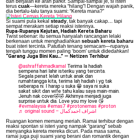
dan berjalan ke arah parkir. Sampai-sampai je, si isteri
terus
cuak
—kereta mereka “hilang”! Dengan wajah panik,
dia bertalu-talu tanya suami: “Kereta mana?”
Si suami pula kekal
steady
, tak banyak cakap… tapi
sempat merakam setiap reaksi isterinya.
Rupa-Rupanya Kejutan, Hadiah Kereta Baharu
Twist sebenar: itu semua hanyalah rancangan lelaki
berkenaan untuk menghadiahkan
sebuah kereta baharu
buat isteri tercinta. Patutlah tenang semacam—rupanya
tengah tunggu momen paling ‘boom’ untuk didedahkan!
“Garang Juga Bini Kau…” — Netizen Terhibur
@ashraffahmadkamal
Terima la hadiah
sempena hari lahir isteriku yang tercinta.
Segala penat lelah untuk anak dan
rumahtangga kita, terima lah hadiah i yg tak
seberapa ni. I harap u suka 😁 saya ni suka
sakat sikit dan wife tahu kalau saya main-main.
Jenuh nak cover🤣🤣 Akhirnya menjadi juga
surprise untuk dia. Love you my love 😘
#evmalaysia
#emas7
#protonemas
#proton
♬ original sound – اشراف احمدكمال
Ruangan komen memang meriah. Ramai terhibur dengan
reaksi spontan si isteri yang nampak “garang” sebab
menyangka kereta mereka dicuri. Pada masa sama,
ramai juga puji suami yang berani dan romantik dengan