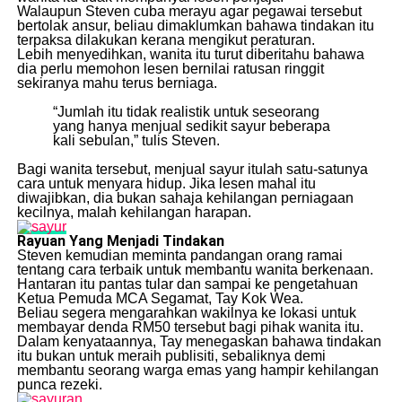
Walaupun Steven cuba merayu agar pegawai tersebut
bertolak ansur, beliau dimaklumkan bahawa tindakan itu
terpaksa dilakukan kerana mengikut peraturan.
Lebih menyedihkan, wanita itu turut diberitahu bahawa
dia perlu memohon lesen bernilai ratusan ringgit
sekiranya mahu terus berniaga.
“Jumlah itu tidak realistik untuk seseorang
yang hanya menjual sedikit sayur beberapa
kali sebulan,” tulis Steven.
Bagi wanita tersebut, menjual sayur itulah satu-satunya
cara untuk menyara hidup. Jika lesen mahal itu
diwajibkan, dia bukan sahaja kehilangan perniagaan
kecilnya, malah kehilangan harapan.
Rayuan Yang Menjadi Tindakan
Steven kemudian meminta pandangan orang ramai
tentang cara terbaik untuk membantu wanita berkenaan.
Hantaran itu pantas tular dan sampai ke pengetahuan
Ketua Pemuda MCA Segamat, Tay Kok Wea.
Beliau segera mengarahkan wakilnya ke lokasi untuk
membayar denda RM50 tersebut bagi pihak wanita itu.
Dalam kenyataannya, Tay menegaskan bahawa tindakan
itu bukan untuk meraih publisiti, sebaliknya demi
membantu seorang warga emas yang hampir kehilangan
punca rezeki.