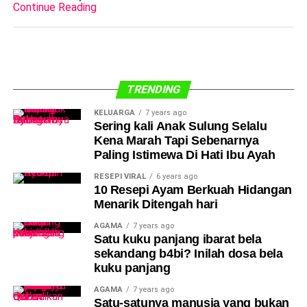
Continue Reading
TRENDING
KELUARGA
7 years ago
Sering kali Anak Sulung Selalu
Kena Marah Tapi Sebenarnya
Paling Istimewa Di Hati Ibu Ayah
RESEPI VIRAL
6 years ago
10 Resepi Ayam Berkuah Hidangan
Menarik Ditengah hari
AGAMA
7 years ago
Satu kuku panjang ibarat bela
sekandang b4bi? Inilah dosa bela
kuku panjang
AGAMA
7 years ago
Satu-satunya manusia yang bukan