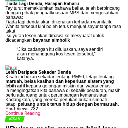
Tiada Lagi Denda, Harapan Baharu
Tay turut memaklumkan bahawa beliau telah berbincang
dengan pihak penguatkuasaan MPS dan mengesahkan
bahawa:
Tiada lagi denda akan dikenakan terhadap wanita itu
Wanita tersebut kini boleh terus menjual sayur tanpa rasa
takut
Isu yuran lesen akan dibawa ke mesyuarat untuk
dicadangkan
bayaran simbolik
“Jika cadangan itu diluluskan, saya sendiri
akan menanggung kos lesen tersebut,”
katanya.
Lebih Daripada Sekadar Denda
Kisah ini bukan sekadar tentang RM50, tetapi tentang
maruah, belas kasihan dan keperluan sistem yang
lebih adil
kepada golongan miskin dan warga emas.
Ia mengingatkan kita bahawa di sebalik peraturan, masih
perlu ada ruang untuk pertimbangan kemanusiaan.
Kadangkala, yang mereka perlukan bukan simpati —
tetapi
peluang untuk terus hidup dengan bermaruah
.
Post Views:
232
Continue Reading
KISAH