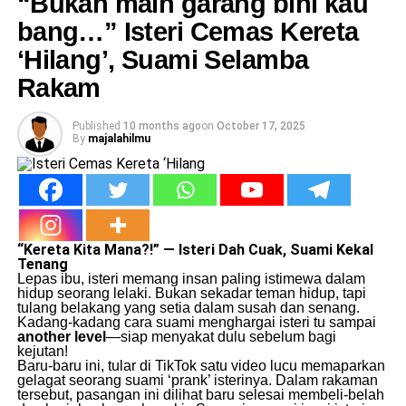
“Bukan main garang bini kau
bang…” Isteri Cemas Kereta
‘Hilang’, Suami Selamba
Rakam
Published
10 months ago
on
October 17, 2025
By
majalahilmu
“Kereta Kita Mana?!” — Isteri Dah Cuak, Suami Kekal
Tenang
Lepas ibu, isteri memang insan paling istimewa dalam
hidup seorang lelaki. Bukan sekadar teman hidup, tapi
tulang belakang yang setia dalam susah dan senang.
Kadang-kadang cara suami menghargai isteri tu sampai
another level
—siap menyakat dulu sebelum bagi
kejutan!
Baru-baru ini, tular di TikTok satu video lucu memaparkan
gelagat seorang suami ‘prank’ isterinya. Dalam rakaman
tersebut, pasangan ini dilihat baru selesai membeli-belah