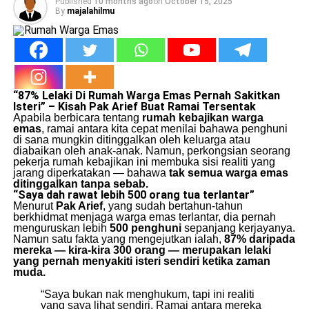
Published
10 months ago
on
October 15, 2025
By
majalahilmu
“87% Lelaki Di Rumah Warga Emas Pernah Sakitkan
Isteri” – Kisah Pak Arief Buat Ramai Tersentak
Apabila berbicara tentang
rumah kebajikan warga
emas
, ramai antara kita cepat menilai bahawa penghuni
di sana mungkin ditinggalkan oleh keluarga atau
diabaikan oleh anak-anak. Namun, perkongsian seorang
pekerja rumah kebajikan ini membuka sisi realiti yang
jarang diperkatakan — bahawa
tak semua warga emas
ditinggalkan tanpa sebab.
“Saya dah rawat lebih 500 orang tua terlantar”
Menurut
Pak Arief
, yang sudah bertahun-tahun
berkhidmat menjaga warga emas terlantar, dia pernah
menguruskan lebih
500 penghuni
sepanjang kerjayanya.
Namun satu fakta yang mengejutkan ialah,
87% daripada
mereka — kira-kira 300 orang — merupakan lelaki
yang pernah menyakiti isteri sendiri ketika zaman
muda.
“Saya bukan nak menghukum, tapi ini realiti
yang saya lihat sendiri. Ramai antara mereka