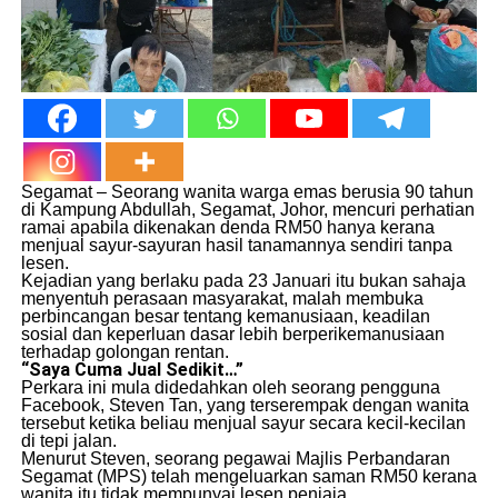
Segamat – Seorang wanita warga emas berusia 90 tahun
di Kampung Abdullah, Segamat, Johor, mencuri perhatian
ramai apabila dikenakan denda RM50 hanya kerana
menjual sayur-sayuran hasil tanamannya sendiri tanpa
lesen.
Kejadian yang berlaku pada 23 Januari itu bukan sahaja
menyentuh perasaan masyarakat, malah membuka
perbincangan besar tentang kemanusiaan, keadilan
sosial dan keperluan dasar lebih berperikemanusiaan
terhadap golongan rentan.
“Saya Cuma Jual Sedikit…”
Perkara ini mula didedahkan oleh seorang pengguna
Facebook, Steven Tan, yang terserempak dengan wanita
tersebut ketika beliau menjual sayur secara kecil-kecilan
di tepi jalan.
Menurut Steven, seorang pegawai Majlis Perbandaran
Segamat (MPS) telah mengeluarkan saman RM50 kerana
wanita itu tidak mempunyai lesen penjaja.