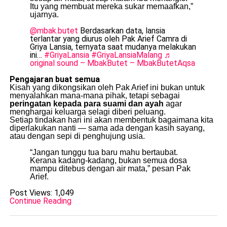
Itu yang membuat mereka sukar memaafkan,”
ujarnya.
@mbak.butet
Berdasarkan data, lansia
terlantar yang diurus oleh Pak Arief Camra di
Griya Lansia, ternyata saat mudanya melakukan
ini…
#GriyaLansia
#GriyaLansiaMalang
♬
original sound – MbakButet – MbakButetAqsa
Pengajaran buat semua
Kisah yang dikongsikan oleh Pak Arief ini bukan untuk
menyalahkan mana-mana pihak, tetapi sebagai
peringatan kepada para suami dan ayah
agar
menghargai keluarga selagi diberi peluang.
Setiap tindakan hari ini akan membentuk bagaimana kita
diperlakukan nanti — sama ada dengan kasih sayang,
atau dengan sepi di penghujung usia.
“Jangan tunggu tua baru mahu bertaubat.
Kerana kadang-kadang, bukan semua dosa
mampu ditebus dengan air mata,” pesan Pak
Arief.
Post Views:
1,049
Continue Reading