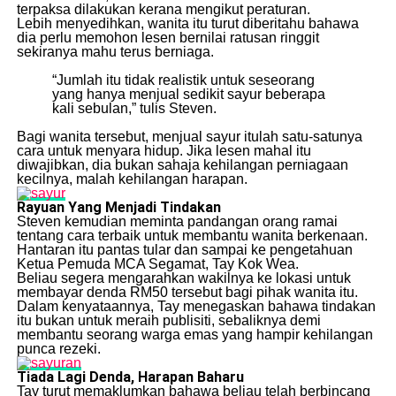
terpaksa dilakukan kerana mengikut peraturan.
Lebih menyedihkan, wanita itu turut diberitahu bahawa
dia perlu memohon lesen bernilai ratusan ringgit
sekiranya mahu terus berniaga.
“Jumlah itu tidak realistik untuk seseorang
yang hanya menjual sedikit sayur beberapa
kali sebulan,” tulis Steven.
Bagi wanita tersebut, menjual sayur itulah satu-satunya
cara untuk menyara hidup. Jika lesen mahal itu
diwajibkan, dia bukan sahaja kehilangan perniagaan
kecilnya, malah kehilangan harapan.
Rayuan Yang Menjadi Tindakan
Steven kemudian meminta pandangan orang ramai
tentang cara terbaik untuk membantu wanita berkenaan.
Hantaran itu pantas tular dan sampai ke pengetahuan
Ketua Pemuda MCA Segamat, Tay Kok Wea.
Beliau segera mengarahkan wakilnya ke lokasi untuk
membayar denda RM50 tersebut bagi pihak wanita itu.
Dalam kenyataannya, Tay menegaskan bahawa tindakan
itu bukan untuk meraih publisiti, sebaliknya demi
membantu seorang warga emas yang hampir kehilangan
punca rezeki.
Tiada Lagi Denda, Harapan Baharu
Tay turut memaklumkan bahawa beliau telah berbincang