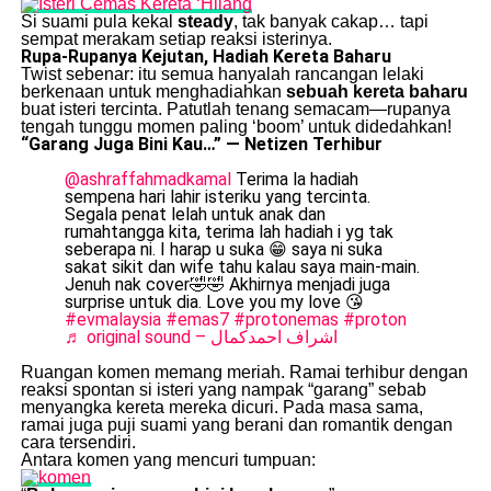
Si suami pula kekal
steady
, tak banyak cakap… tapi
sempat merakam setiap reaksi isterinya.
Rupa-Rupanya Kejutan, Hadiah Kereta Baharu
Twist sebenar: itu semua hanyalah rancangan lelaki
berkenaan untuk menghadiahkan
sebuah kereta baharu
buat isteri tercinta. Patutlah tenang semacam—rupanya
tengah tunggu momen paling ‘boom’ untuk didedahkan!
“Garang Juga Bini Kau…” — Netizen Terhibur
@ashraffahmadkamal
Terima la hadiah
sempena hari lahir isteriku yang tercinta.
Segala penat lelah untuk anak dan
rumahtangga kita, terima lah hadiah i yg tak
seberapa ni. I harap u suka 😁 saya ni suka
sakat sikit dan wife tahu kalau saya main-main.
Jenuh nak cover🤣🤣 Akhirnya menjadi juga
surprise untuk dia. Love you my love 😘
#evmalaysia
#emas7
#protonemas
#proton
♬ original sound – اشراف احمدكمال
Ruangan komen memang meriah. Ramai terhibur dengan
reaksi spontan si isteri yang nampak “garang” sebab
menyangka kereta mereka dicuri. Pada masa sama,
ramai juga puji suami yang berani dan romantik dengan
cara tersendiri.
Antara komen yang mencuri tumpuan: