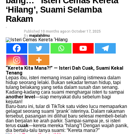
bang…” Isteri Cemas Kereta
‘Hilang’, Suami Selamba
Rakam
Published
10 months ago
on
October 17, 2025
By
majalahilmu
“Kereta Kita Mana?!” — Isteri Dah Cuak, Suami Kekal
Tenang
Lepas ibu, isteri memang insan paling istimewa dalam
hidup seorang lelaki. Bukan sekadar teman hidup, tapi
tulang belakang yang setia dalam susah dan senang.
Kadang-kadang cara suami menghargai isteri tu sampai
another level
—siap menyakat dulu sebelum bagi
kejutan!
Baru-baru ini, tular di TikTok satu video lucu memaparkan
gelagat seorang suami ‘prank’ isterinya. Dalam rakaman
tersebut, pasangan ini dilihat baru selesai membeli-belah
dan berjalan ke arah parkir. Sampai-sampai je, si isteri
terus
cuak
—kereta mereka “hilang”! Dengan wajah panik,
dia bertalu-talu tanya suami: “Kereta mana?”