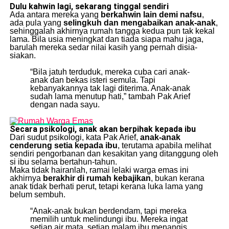
Dulu kahwin lagi, sekarang tinggal sendiri
Ada antara mereka yang
berkahwin lain demi nafsu
,
ada pula yang
selingkuh dan mengabaikan anak-anak
,
sehinggalah akhirnya rumah tangga kedua pun tak kekal
lama. Bila usia meningkat dan tiada siapa mahu jaga,
barulah mereka sedar nilai kasih yang pernah disia-
siakan.
“Bila jatuh terduduk, mereka cuba cari anak-
anak dan bekas isteri semula. Tapi
kebanyakannya tak lagi diterima. Anak-anak
sudah lama menutup hati,” tambah Pak Arief
dengan nada sayu.
Secara psikologi, anak akan berpihak kepada ibu
Dari sudut psikologi, kata Pak Arief,
anak-anak
cenderung setia kepada ibu
, terutama apabila melihat
sendiri pengorbanan dan kesakitan yang ditanggung oleh
si ibu selama bertahun-tahun.
Maka tidak hairanlah, ramai lelaki warga emas ini
akhirnya
berakhir di rumah kebajikan
, bukan kerana
anak tidak berhati perut, tetapi kerana luka lama yang
belum sembuh.
“Anak-anak bukan berdendam, tapi mereka
memilih untuk melindungi ibu. Mereka ingat
setiap air mata, setiap malam ibu menangis.