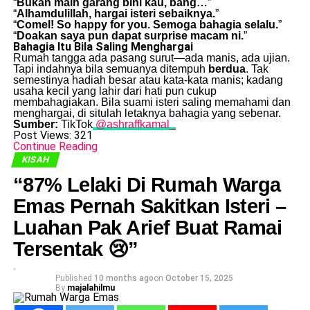
“
Bukan main garang bini kau, bang…
”
“
Alhamdulillah, hargai isteri sebaiknya.
”
“
Comel! So happy for you. Semoga bahagia selalu.
”
“
Doakan saya pun dapat surprise macam ni.
”
Bahagia Itu Bila Saling Menghargai
Rumah tangga ada pasang surut—ada manis, ada ujian.
Tapi indahnya bila semuanya ditempuh
berdua
. Tak
semestinya hadiah besar atau kata-kata manis; kadang
usaha kecil yang lahir dari hati pun cukup
membahagiakan. Bila suami isteri saling memahami dan
menghargai, di situlah letaknya bahagia yang sebenar.
Sumber:
TikTok
@ashraffkamal_
Post Views:
321
Continue Reading
KISAH
“87% Lelaki Di Rumah Warga
Emas Pernah Sakitkan Isteri –
Luahan Pak Arief Buat Ramai
Tersentak 😢”
Published
10 months ago
on
October 15, 2025
By
majalahilmu