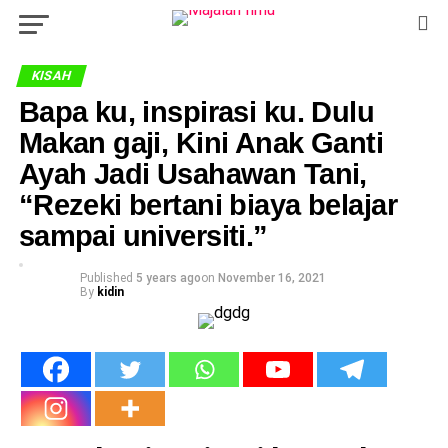
KISAH
Bapa ku, inspirasi ku. Dulu
Makan gaji, Kini Anak Ganti
Ayah Jadi Usahawan Tani,
“Rezeki bertani biaya belajar
sampai universiti.”
Published
5 years ago
on
November 16, 2021
By
kidin