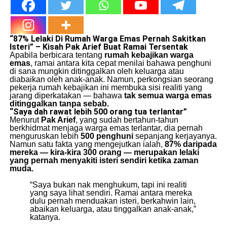
“87% Lelaki Di Rumah Warga Emas Pernah Sakitkan
Isteri” – Kisah Pak Arief Buat Ramai Tersentak
Apabila berbicara tentang
rumah kebajikan warga
emas
, ramai antara kita cepat menilai bahawa penghuni
di sana mungkin ditinggalkan oleh keluarga atau
diabaikan oleh anak-anak. Namun, perkongsian seorang
pekerja rumah kebajikan ini membuka sisi realiti yang
jarang diperkatakan — bahawa
tak semua warga emas
ditinggalkan tanpa sebab.
“Saya dah rawat lebih 500 orang tua terlantar”
Menurut
Pak Arief
, yang sudah bertahun-tahun
berkhidmat menjaga warga emas terlantar, dia pernah
menguruskan lebih
500 penghuni
sepanjang kerjayanya.
Namun satu fakta yang mengejutkan ialah,
87% daripada
mereka — kira-kira 300 orang — merupakan lelaki
yang pernah menyakiti isteri sendiri ketika zaman
muda.
“Saya bukan nak menghukum, tapi ini realiti
yang saya lihat sendiri. Ramai antara mereka
dulu pernah menduakan isteri, berkahwin lain,
abaikan keluarga, atau tinggalkan anak-anak,”
katanya.