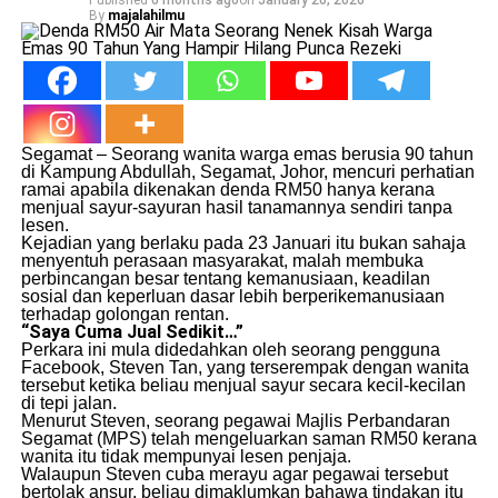
Published
6 months ago
on
January 26, 2026
By
majalahilmu
Segamat – Seorang wanita warga emas berusia 90 tahun
di Kampung Abdullah, Segamat, Johor, mencuri perhatian
ramai apabila dikenakan denda RM50 hanya kerana
menjual sayur-sayuran hasil tanamannya sendiri tanpa
lesen.
Kejadian yang berlaku pada 23 Januari itu bukan sahaja
menyentuh perasaan masyarakat, malah membuka
perbincangan besar tentang kemanusiaan, keadilan
sosial dan keperluan dasar lebih berperikemanusiaan
terhadap golongan rentan.
“Saya Cuma Jual Sedikit…”
Perkara ini mula didedahkan oleh seorang pengguna
Facebook, Steven Tan, yang terserempak dengan wanita
tersebut ketika beliau menjual sayur secara kecil-kecilan
di tepi jalan.
Menurut Steven, seorang pegawai Majlis Perbandaran
Segamat (MPS) telah mengeluarkan saman RM50 kerana
wanita itu tidak mempunyai lesen penjaja.
Walaupun Steven cuba merayu agar pegawai tersebut
bertolak ansur, beliau dimaklumkan bahawa tindakan itu