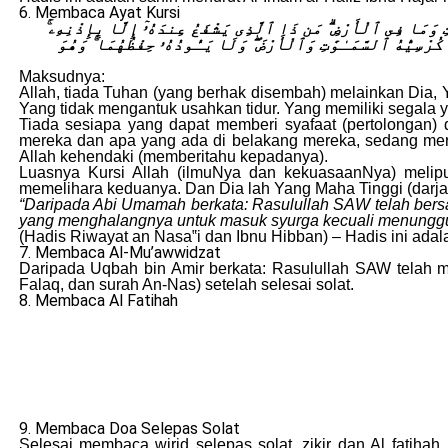
6. Membaca Ayat Kursi
وَٰتِ وَمَا فِى ٱلْأَرْضِ ۗ مَن ذَا ٱلَّذِى يَشْفَعُ عِندَهُۥٓ إِلَّا بِإِذْنِهِۦ
كُرْسِيُّهُ ٱلسَّمَـٰوَٰتِ وَٱلْأَرْضَ ۖ وَلَا يَـُٔودُهُۥ حِفْظُهُمَا ۚ وَهُوَ
Maksudnya:
Allah, tiada Tuhan (yang berhak disembah) melainkan Dia,
Yang tidak mengantuk usahkan tidur. Yang memiliki segala y
Tiada sesiapa yang dapat memberi syafaat (pertolongan)
mereka dan apa yang ada di belakang mereka, sedang mere
Allah kehendaki (memberitahu kepadanya).
Luasnya Kursi Allah (ilmuNya dan kekuasaanNya) melipu
memelihara keduanya. Dan Dia lah Yang Maha Tinggi (darj
“Daripada Abi Umamah berkata: Rasulullah SAW telah bersab
yang menghalangnya untuk masuk syurga kecuali menunggu
(Hadis Riwayat an Nasa‟i dan Ibnu Hibban) – Hadis ini adal
7. Membaca Al-Mu’awwidzat
Daripada Uqbah bin Amir berkata: Rasulullah SAW telah m
Falaq, dan surah An-Nas) setelah selesai solat.
8. Membaca Al Fatihah
9. Membaca Doa Selepas Solat
Selesai membaca wirid selepas solat, zikir dan Al fatiha