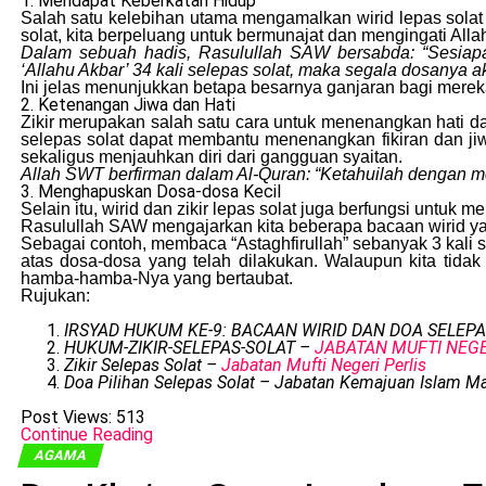
1. Mendapat Keberkatan Hidup
Salah satu kelebihan utama mengamalkan wirid lepas solat
solat, kita berpeluang untuk bermunajat dan mengingati All
Dalam sebuah hadis, Rasulullah SAW bersabda: “Sesiapa 
‘Allahu Akbar’ 34 kali selepas solat, maka segala dosanya 
Ini jelas menunjukkan betapa besarnya ganjaran bagi mere
2. Ketenangan Jiwa dan Hati
Zikir merupakan salah satu cara untuk menenangkan hati d
selepas solat dapat membantu menenangkan fikiran dan jiw
sekaligus menjauhkan diri dari gangguan syaitan.
Allah SWT berfirman dalam Al-Quran: “Ketahuilah dengan men
3. Menghapuskan Dosa-dosa Kecil
Selain itu, wirid dan zikir lepas solat juga berfungsi untu
Rasulullah SAW mengajarkan kita beberapa bacaan wirid 
Sebagai contoh, membaca “Astaghfirullah” sebanyak 3 kali
atas dosa-dosa yang telah dilakukan. Walaupun kita ti
hamba-hamba-Nya yang bertaubat.
Rujukan:
IRSYAD HUKUM KE-9: BACAAN WIRID DAN DOA SELEP
HUKUM-ZIKIR-SELEPAS-SOLAT –
JABATAN MUFTI NEG
Zikir Selepas Solat –
Jabatan Mufti Negeri Perlis
Doa Pilihan Selepas Solat – Jabatan Kemajuan Islam Ma
Post Views:
513
Continue Reading
AGAMA