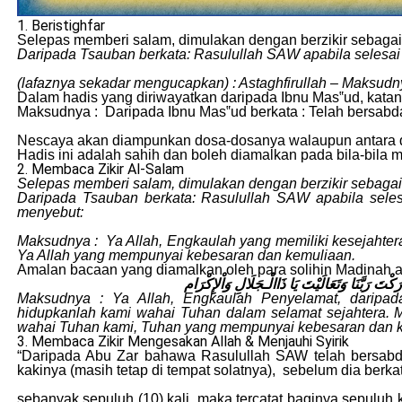
1. Beristighfar
Selepas memberi salam, dimulakan dengan berzikir sebaga
Daripada Tsauban berkata: Rasulullah SAW apabila selesai 
(lafaznya sekadar mengucapkan) : Astaghfirullah – Maksu
Dalam hadis yang diriwayatkan daripada Ibnu Mas‟ud, kata
Maksudnya : Daripada Ibnu Mas‟ud berkata : Telah bersabda
Nescaya akan diampunkan dosa-dosanya walaupun antara dos
Hadis ini adalah sahih dan boleh diamalkan pada bila-bila 
2. Membaca Zikir Al-Salam
Selepas memberi salam, dimulakan dengan berzikir sebaga
Daripada Tsauban berkata: Rasulullah SAW apabila seles
menyebut:
Maksudnya : Ya Allah, Engkaulah yang memiliki kesejahtera
Ya Allah yang mempunyai kebesaran dan kemuliaan.
Amalan bacaan yang diamalkan oleh para solihin Madinah
ارَكْتَ رَبَّنَا وَتَعَالَيْتَ يَا ذَاالْـجَلَالِ وَاْلإِكْرَام
Maksudnya : Ya Allah, Engkaulah Penyelamat, daripa
hidupkanlah kami wahai Tuhan dalam selamat sejahtera. 
wahai Tuhan kami, Tuhan yang mempunyai kebesaran dan 
3. Membaca Zikir Mengesakan Allah & Menjauhi Syirik
“Daripada Abu Zar bahawa Rasulullah SAW telah bersab
kakinya (masih tetap di tempat solatnya), sebelum dia berk
sebanyak sepuluh (10) kali, maka tercatat baginya sepuluh