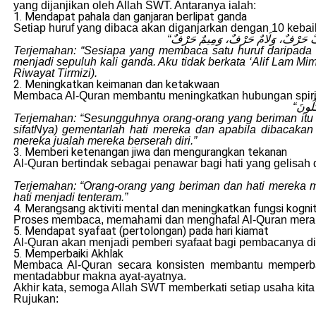
yang dijanjikan oleh Allah SWT. Antaranya ialah:
1. Mendapat pahala dan ganjaran berlipat ganda
Setiap huruf yang dibaca akan diganjarkan dengan 10 keb
Terjemahan: “Sesiapa yang membaca satu huruf daripada K
menjadi sepuluh kali ganda. Aku tidak berkata ‘Alif Lam Mim’ 
Riwayat Tirmizi).
2. Meningkatkan keimanan dan ketakwaan
Membaca Al-Quran membantu meningkatkan hubungan spiri
Terjemahan: “Sesungguhnya orang-orang yang beriman itu (
sifatNya) gementarlah hati mereka dan apabila dibacak
mereka jualah mereka berserah diri.”
3. Memberi ketenangan jiwa dan mengurangkan tekanan
Al-Quran bertindak sebagai penawar bagi hati yang gelisah 
Terjemahan: “Orang-orang yang beriman dan hati mereka me
hati menjadi tenteram.”
4. Merangsang aktiviti mental dan meningkatkan fungsi kognit
Proses membaca, memahami dan menghafal Al-Quran meran
5. Mendapat syafaat (pertolongan) pada hari kiamat
Al-Quran akan menjadi pemberi syafaat bagi pembacanya di 
5. Memperbaiki Akhlak
Membaca Al-Quran secara konsisten membantu memperbai
mentadabbur makna ayat-ayatnya.
Akhir kata, semoga Allah SWT memberkati setiap usaha ki
Rujukan: