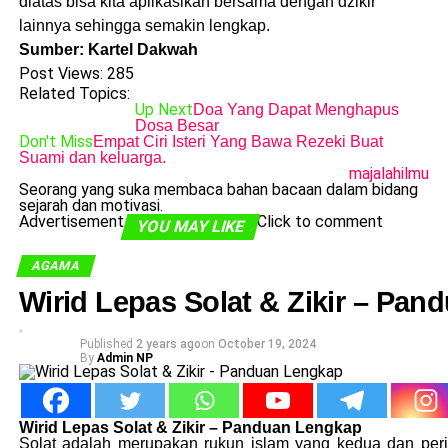
diatas bisa kita aplikasikan bersama dengan dzikir
lainnya sehingga semakin lengkap.
Sumber: Kartel Dakwah
Post Views:
285
Related Topics:
Up Next
Doa Yang Dapat Menghapus
Dosa Besar
Don't Miss
Empat Ciri Isteri Yang Bawa Rezeki Buat
Suami dan keluarga.
majalahilmu
Seorang yang suka membaca bahan bacaan dalam bidang
sejarah dan motivasi.
Advertisement
Click to comment
YOU MAY LIKE
AGAMA
Wirid Lepas Solat & Zikir – Pa
Published
2 years ago
on
October 19, 2024
By
Admin NP
Wirid Lepas Solat & Zikir – Panduan Lengkap
Solat adalah merupakan rukun islam yang kedua dan peri