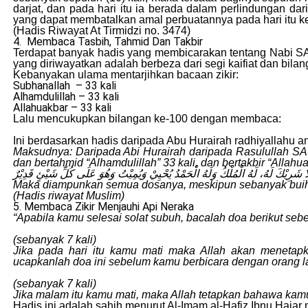
darjat, dan pada hari itu ia berada dalam perlindungan dar
yang dapat membatalkan amal perbuatannya pada hari itu ke
(Hadis Riwayat At Tirmidzi no. 3474)
4. Membaca Tasbih, Tahmid Dan Takbir
Terdapat banyak hadis yang membicarakan tentang Nabi SAW
yang diriwayatkan adalah berbeza dari segi kaifiat dan bila
Kebanyakan ulama mentarjihkan bacaan zikir:
Subhanallah – 33 kali
Alhamdulillah – 33 kali
Allahuakbar – 33 kali
Lalu mencukupkan bilangan ke-100 dengan membaca:
Ini berdasarkan hadis daripada Abu Hurairah radhiyallahu 
Maksudnya: Daripada Abi Hurairah daripada Rasulullah SAW 
dan bertahmid “Alhamdulillah” 33 kali, dan bertakbir “Alla
ُ لَا شَرِيْكَ لَهُ، لَهُ الْمُلْكُ وَلَهُ الْحَمْدُ يُحْيِيْ وَيُمِيْتُ وَهُوَ عَلَى كُلِّ شَيْئٍ قَدِيْرٌ
Maka diampunkan semua dosanya, meskipun sebanyak buih 
(Hadis riwayat Muslim)
5. Membaca Zikir Menjauhi Api Neraka
“Apabila kamu selesai solat subuh, bacalah doa berikut seb
(sebanyak 7 kali)
Jika pada hari itu kamu mati maka Allah akan menetapk
ucapkanlah doa ini sebelum kamu berbicara dengan orang la
(sebanyak 7 kali)
Jika malam itu kamu mati, maka Allah tetapkan bahawa kamu
Hadis ini adalah sahih menurut Al-Imam al-Hafiz Ibnu Haja