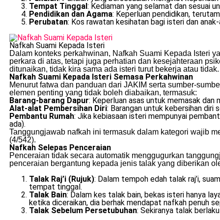
Tempat Tinggal
: Kediaman yang selamat dan sesuai u
Pendidikan dan Agama
: Keperluan pendidikan, teruta
Perubatan
: Kos rawatan kesihatan bagi isteri dan anak
Nafkah Suami Kepada Isteri
Dalam konteks perkahwinan, Nafkah Suami Kepada Isteri yan
perkara di atas, tetapi juga perhatian dan kesejahteraan ps
ditunaikan, tidak kira sama ada isteri turut bekerja atau tidak.
Nafkah Suami Kepada Isteri Semasa Perkahwinan
Menurut fatwa dan panduan dari JAKIM serta sumber-sumbe
elemen penting yang tidak boleh diabaikan, termasuk:
Barang-barang Dapur
: Keperluan asas untuk memasak dan 
Alat-alat Pembersihan Diri
: Barangan untuk kebersihan diri
Pembantu Rumah
: Jika kebiasaan isteri mempunyai pembant
ada).
Tanggungjawab nafkah ini termasuk dalam kategori wajib me
(4/542).
Nafkah Selepas Penceraian
Penceraian tidak secara automatik menggugurkan tanggungj
penceraian bergantung kepada jenis talak yang diberikan ole
Talak Raj’i (Rujuk)
: Dalam tempoh edah talak raj’i, su
tempat tinggal.
Talak Bain
: Dalam kes talak bain, bekas isteri hanya l
ketika diceraikan, dia berhak mendapat nafkah penuh seper
Talak Sebelum Persetubuhan
: Sekiranya talak berlak