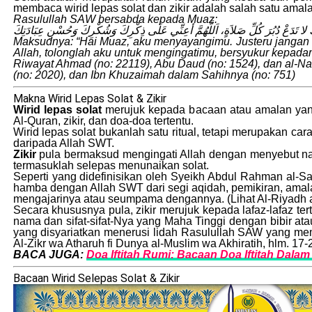
membaca wirid lepas solat dan zikir adalah salah satu amal
Rasulullah SAW bersabda kepada Muaz:
ُّكَ لا تَدَعْ دُبُرَ كُلِّ صَلاَةٍ، اَللَّهُمَّ أعِنِّي عَلَى ذِكْرِكَ وَشُكْرِكَ وَحُسْنِ عِبَادَتِكَ
Maksudnya: “Hai Muaz, aku menyayangimu. Justeru jangan k
Allah, tolonglah aku untuk mengingatimu, bersyukur kepa
Riwayat Ahmad (no: 22119), Abu Daud (no: 1524), dan al-Na
(no: 2020), dan Ibn Khuzaimah dalam Sahihnya (no: 751)
Makna Wirid Lepas Solat & Zikir
Wirid lepas solat
merujuk kepada bacaan atau amalan yang 
Al-Quran, zikir, dan doa-doa tertentu.
Wirid lepas solat bukanlah satu ritual, tetapi merupakan
daripada Allah SWT.
Zikir
pula bermaksud mengingati Allah dengan menyebut na
termasuklah selepas menunaikan solat.
Seperti yang didefinisikan oleh Syeikh Abdul Rahman al-S
hamba dengan Allah SWT dari segi aqidah, pemikiran, amalan
mengajarinya atau seumpama dengannya. (Lihat Al-Riyadh a
Secara khususnya pula, zikir merujuk kepada lafaz-lafaz t
nama dan sifat-sifat-Nya yang Maha Tinggi dengan bibir ata
yang disyariatkan menerusi lidah Rasulullah SAW yang mem
Al-Zikr wa Atharuh fi Dunya al-Muslim wa Akhiratih, hlm. 17-
BACA JUGA:
Doa Iftitah Rumi: Bacaan Doa Iftitah Dalam 
Bacaan Wirid Selepas Solat & Zikir