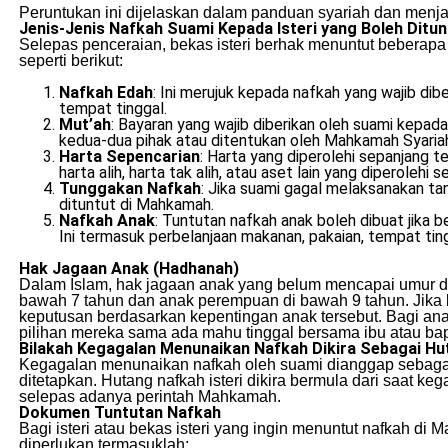
Peruntukan ini dijelaskan dalam panduan syariah dan menj
Jenis-Jenis Nafkah Suami Kepada Isteri yang Boleh Ditun
Selepas penceraian, bekas isteri berhak menuntut beberapa 
seperti berikut:
Nafkah Edah
: Ini merujuk kepada nafkah yang wajib dibe
tempat tinggal.
Mut’ah
: Bayaran yang wajib diberikan oleh suami kepada
kedua-dua pihak atau ditentukan oleh Mahkamah Syariah 
Harta Sepencarian
: Harta yang diperolehi sepanjang t
harta alih, harta tak alih, atau aset lain yang diperolehi 
Tunggakan Nafkah
: Jika suami gagal melaksanakan t
dituntut di Mahkamah.
Nafkah Anak
: Tuntutan nafkah anak boleh dibuat jika
Ini termasuk perbelanjaan makanan, pakaian, tempat ting
Hak Jagaan Anak (Hadhanah)
Dalam Islam, hak jagaan anak yang belum mencapai umur de
bawah 7 tahun dan anak perempuan di bawah 9 tahun. Jika
keputusan berdasarkan kepentingan anak tersebut. Bagi a
pilihan mereka sama ada mahu tinggal bersama ibu atau ba
Bilakah Kegagalan Menunaikan Nafkah Dikira Sebagai H
Kegagalan menunaikan nafkah oleh suami dianggap sebagai 
ditetapkan. Hutang nafkah isteri dikira bermula dari saat 
selepas adanya perintah Mahkamah.
Dokumen Tuntutan Nafkah
Bagi isteri atau bekas isteri yang ingin menuntut nafkah
diperlukan termasuklah: