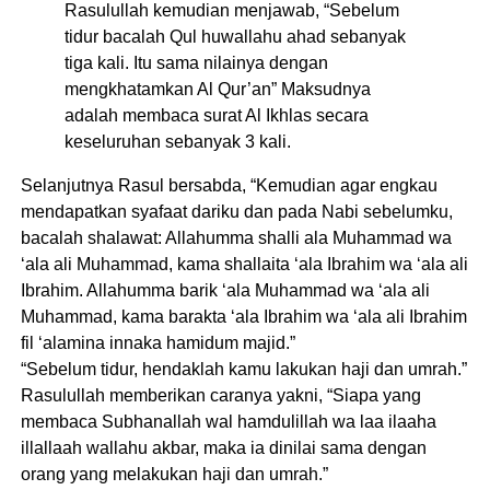
Rasulullah kemudian menjawab, “Sebelum
tidur bacalah Qul huwallahu ahad sebanyak
tiga kali. Itu sama nilainya dengan
mengkhatamkan Al Qur’an” Maksudnya
adalah membaca surat Al Ikhlas secara
keseluruhan sebanyak 3 kali.
Selanjutnya Rasul bersabda, “Kemudian agar engkau
mendapatkan syafaat dariku dan pada Nabi sebelumku,
bacalah shalawat: Allahumma shalli ala Muhammad wa
‘ala ali Muhammad, kama shallaita ‘ala Ibrahim wa ‘ala ali
Ibrahim. Allahumma barik ‘ala Muhammad wa ‘ala ali
Muhammad, kama barakta ‘ala Ibrahim wa ‘ala ali Ibrahim
fil ‘alamina innaka hamidum majid.”
“Sebelum tidur, hendaklah kamu lakukan haji dan umrah.”
Rasulullah memberikan caranya yakni, “Siapa yang
membaca Subhanallah wal hamdulillah wa laa ilaaha
illallaah wallahu akbar, maka ia dinilai sama dengan
orang yang melakukan haji dan umrah.”