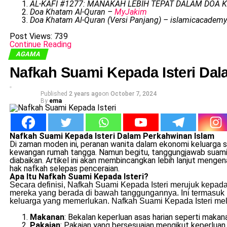
AL-KAFI #1277: MANAKAH LEBIH TEPAT DALAM DOA K
Doa Khatam Al-Quran –
MyJakim
Doa Khatam Al-Quran (Versi Panjang) – islamicacademy
Post Views:
739
Continue Reading
AGAMA
Nafkah Suami Kepada Isteri Da
Published
2 years ago
on
October 7, 2024
By
ema
Nafkah Suami Kepada Isteri Dalam Perkahwinan Islam
Di zaman moden ini, peranan wanita dalam ekonomi keluarga s
kewangan rumah tangga. Namun begitu, tanggungjawab suami 
diabaikan. Artikel ini akan membincangkan lebih lanjut menge
hak nafkah selepas penceraian.
Apa Itu Nafkah Suami Kepada Isteri?
Secara definisi, Nafkah Suami Kepada Isteri merujuk kepa
mereka yang berada di bawah tanggungannya. Ini termasuk ist
keluarga yang memerlukan. Nafkah Suami Kepada Isteri meli
Makanan
: Bekalan keperluan asas harian seperti maka
Pakaian
: Pakaian yang bersesuaian mengikut keperluan