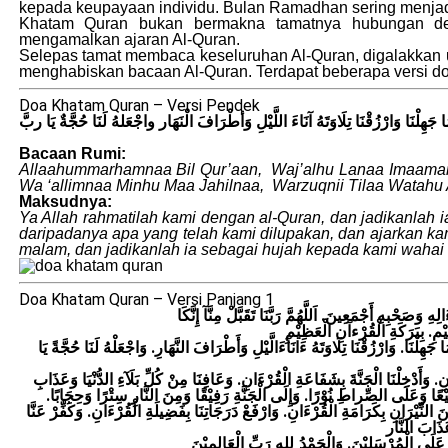
kepada keupayaan individu. Bulan Ramadhan sering menjad
Khatam Quran bukan bermakna tamatnya hubungan de
mengamalkan ajaran Al-Quran.
Selepas tamat membaca keseluruhan Al-Quran, digalakkan
menghabiskan bacaan Al-Quran. Terdapat beberapa versi do
Doa Khatam Quran – Versi Pendek
 جَهِلْنَا وَارْزُقْنَا تِلَاوَتَهُ آنَاءَ اللَّيْلِ وَأطْرَافَ الْنَهَار واجْعَلهُ لَنَا حُجَّةٌ يَا ربَّ
Bacaan Rumi:
Allaahummarhamnaa Bil Qur’aan, Waj’alhu Lanaa Imaam
Wa ‘allimnaa Minhu Maa Jahilnaa, Warzuqnii Tilaa Watahu 
Maksudnya:
Ya Allah rahmatilah kami dengan al-Quran, dan jadikanlah i
daripadanya apa yang telah kami dilupakan, dan ajarkan ka
malam, dan jadikanlah ia sebagai hujah kepada kami wahai
Doa Khatam Quran – Versi Panjang 1
َصَحْبِهِ أَجْمَعِينَ. اَللَّهُمَّ رَبَّنَا تَقَبَّلْ مِنَّآ إِنَّكَا
 جَهِلْنَا. وَارْزُقْنَا تِلَاوَتَهُ ءَانَآءَالَّيْلِ وَأَطْرَافَ النَّهَارِ. وَاجْعَلْهُ لَنَا حُجَّةً يَا
ءَانِ. وَأَدْخِلْنَا الْجَنَّةَ بِشَفَاعَةِ الْقُرْءَانِ. وَعَافِنَا مِنْ كُلِّ بَلَآءِ الدُّنْيَا وَعَذَابِ
فِيْعًا وَعَلَى الصِّراطِ نُوْرًا. وَإِلَى الْجَنَّةِ رَفِيْقًا وَمِنَ النَّارِ سِتْرًا وَحِجَابًا
ِنَ النِّيْرَانِ بِكَرَامَةِ الْقُرْءَانِ. وَارْفَعْ دَرَجَاتِنَا بِفَضِيلَةِ الْقُرْءَانِ. وَكَفِّرْ عَنَّا
َلَى الْمُرْسَلِيْنَ. وَالْحَمْدُ ِللهِ رَبِّ الْعَالِمِيْنَ