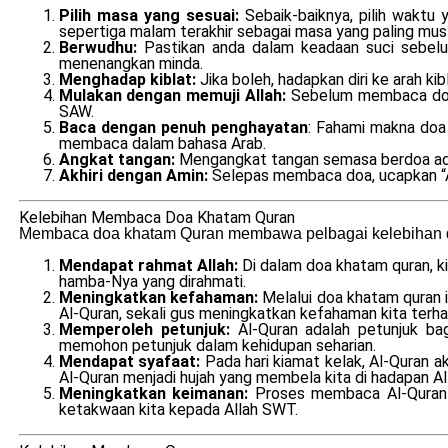
Pilih masa yang sesuai:
Sebaik-baiknya, pilih wakt
sepertiga malam terakhir sebagai masa yang paling mus
Berwudhu:
Pastikan anda dalam keadaan suci sebelu
menenangkan minda.
Menghadap kiblat:
Jika boleh, hadapkan diri ke arah 
Mulakan dengan memuji Allah:
Sebelum membaca doa 
SAW.
Baca dengan penuh penghayatan
: Fahami makna doa
membaca dalam bahasa Arab.
Angkat tangan:
Mengangkat tangan semasa berdoa adal
Akhiri dengan Amin:
Selepas membaca doa, ucapkan “A
Kelebihan Membaca Doa Khatam Quran
Membaca doa khatam Quran membawa pelbagai kelebihan da
Mendapat rahmat Allah:
Di dalam doa khatam quran, k
hamba-Nya yang dirahmati.
Meningkatkan kefahaman:
Melalui doa khatam quran i
Al-Quran, sekali gus meningkatkan kefahaman kita terhada
Memperoleh petunjuk:
Al-Quran adalah petunjuk ba
memohon petunjuk dalam kehidupan seharian.
Mendapat syafaat:
Pada hari kiamat kelak, Al-Quran 
Al-Quran menjadi hujah yang membela kita di hadapan A
Meningkatkan keimanan:
Proses membaca Al-Quran 
ketakwaan kita kepada Allah SWT.