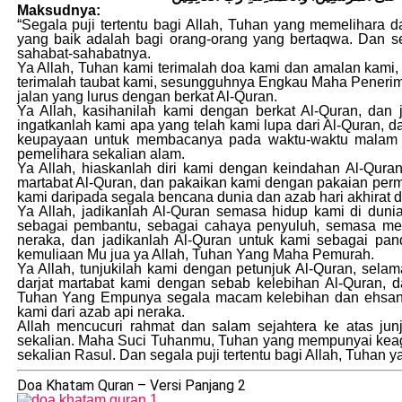
Maksudnya:
“Segala puji tertentu bagi Allah, Tuhan yang memelihara 
yang baik adalah bagi orang-orang yang bertaqwa. Dan s
sahabat-sahabatnya.
Ya Allah, Tuhan kami terimalah doa kami dan amalan ka
terimalah taubat kami, sesungguhnya Engkau Maha Penerim
jalan yang lurus dengan berkat Al-Quran.
Ya Allah, kasihanilah kami dengan berkat Al-Quran, dan 
ingatkanlah kami apa yang telah kami lupa dari Al-Quran, d
keupayaan untuk membacanya pada waktu-waktu malam da
pemelihara sekalian alam.
Ya Allah, hiaskanlah diri kami dengan keindahan Al-Qura
martabat Al-Quran, dan pakaikan kami dengan pakaian perm
kami daripada segala bencana dunia dan azab hari akhirat 
Ya Allah, jadikanlah Al-Quran semasa hidup kami di dun
sebagai pembantu, sebagai cahaya penyuluh, semasa men
neraka, dan jadikanlah Al-Quran untuk kami sebagai pa
kemuliaan Mu jua ya Allah, Tuhan Yang Maha Pemurah.
Ya Allah, tunjukilah kami dengan petunjuk Al-Quran, sela
darjat martabat kami dengan sebab kelebihan Al-Quran,
Tuhan Yang Empunya segala macam kelebihan dan ehsan. W
kami dari azab api neraka.
Allah mencucuri rahmat dan salam sejahtera ke atas j
sekalian. Maha Suci Tuhanmu, Tuhan yang mempunyai keag
sekalian Rasul. Dan segala puji tertentu bagi Allah, Tuhan
Doa Khatam Quran – Versi Panjang 2