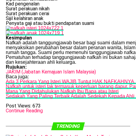
Kad pengenalan
Surat perakuan nikah
Surat perakuan cerai
Sijil kelahiran anak
Penyata gaji atau bukti pendapatan suami
Kesimpulan
Nafkah adalah tanggungjawab besar bagi suami dalam menja
menyaksikan perubahan besar dalam peranan wanita, Isla
rumah tangga. Suami perlu memenuhi tanggungjawab nafkah
Pematuhan terhadap tanggungjawab nafkah ini bukan sahaja
dan kesejahteraan ahli keluarga.
Rujukan:
JAKIM (Jabatan Kemajuan Islam Malaysia)
Baca juga:
Ada 3 Perkara Yang Isteri WAJIB Tuntut HAK NAFKAHNYA.
Nafkah untuk isteri tak termasuk keperluan barang dapur, Pa
Mana Yang Didahulukan Nafkah Ibu Bapa atau Isteri
Sedakah Yang Paling Terbaik Adalah Sedekah Kepada Ahli K
Post Views:
673
Continue Reading
TRENDING