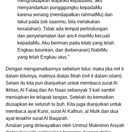
menghadapkan wajahku kepadaMu, aku
menyandarkan pungggungku kepadaMu
karena senang (mendapatkan rahmatMu) dan
takut pada (sik saanmu, bila melakukan
kesalahan). Tidak ada tempat perlindungan
dan penyelamatan dari anc4 manMu kecuali
kepadaMu. Aku beriman pada kitab yang telah
Engkau turunkan, dan (kebenaran) NabiMu
yang telah Engkau utus.”
Dengan mengamalkannya sebelum tidur, maka jika m4 ti
dalam tidurnya, matinya diatas fitrah (m4 ti dalam islam).
Selain itu kita pun dianjurkan untuk membaca surat Al
Ikhlas, Al Falaq dan An Naas sebanyak 3 kali sambil
meniupkan ke telapak tangan. Setelah itu kemudian
diusapkan ke seluruh tu buh. Kita juga dianjurkan untuk
membaca ayat Kursi, surat Al Kafirun, al Mulk dan dua
ayat terakhir surat Al Baqarah.
Amalan yang diriwayatkan oleh Ummul Mukminin Aisyah