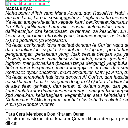
Maksudnya:
Maha benar Allah yang Maha Agung, dan RasulNya Nabi yan
amalan kami, karena sesunggguhnya Engkau maha menden
Ya Allah anugerahkanlah kepada kami kenikmatan/kemanisan b
Ya Allah jadikanlah huruf alif sebagai kelembutan, huruf
dalil/petunjuk, dza kecerdasan, ra rahmah, za kesucian, si
keluasan,`ain ilmu, gho kekayaan, fa kemenangan, qo kede
(?), ha petunjuk, ya keyakinan.
Ya Allah berikanlah kami manfaat dengan Al Qur’an yang a
dan maafkanlah segala kesalahan, kelupaan, perubaha
pengurangan, penafsiran yang tidak sesuai dengan apa yan
tilawah, kemalasan atau kesesatan lidah, waqof (berh
idghom, mengidzharkan (bacaan tanpa dengung) yang bukan
bukan pada tempatnya, atau kurangnya rasa cinta dan sen
membaca ayat2 ancaman, maka ampunilah kami ya Allah, dan
Ya Allah terangilah hati kami dengan Al Qur’an, dan hiasil
masukkanlah kami ke surgamu dengan Al Qur’an. Jadikanlah
di atas titian (shirath), dan teman di dalam surga, dan 
tetapkanlah kami dalam kesempurnaan , anugerahkan kepad
kpd kebaikan, kebahagiaan, kegembiraan atau keindahan 
Muhammad SAW dan para sahabat atas kebaikan akhlak dan k
Amin ya Rabbal ‘Alamin.
Tata Cara Membaca Doa Khatam Quran
Untuk memastikan doa khatam Quran dibaca dengan penuh
diikuti: