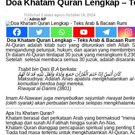
Doa Khatam Quran Lengkap – T
Published
2 years ago
on
October 18, 2024
By
Admin NP
Doa Khatam Quran Lengkap – Teks Arab & Bacaan Rum
Al-Quran adalah kitab suci yang diturunkan oleh All
mengandungi petunjuk, hukum, dan ajaran yang membimbing
Di dalam Al-Quran terdapat 30 juzuk yang merangkumi 6,23
Setelah selesai membaca semua 30 juzuk, adalah disaranka
Tsabit bin Qais R.A berkata:
كَانَ أَنَسٌ إِذَا خَتَمَ الْقُرْآنَ جَمَعَ وَلَدَهُ وَأَهَلَ بَيْتِهِ فَدَعَا لَهُمْ
Maksudnya: Adalah Anas apabila mengkhatamkan al-
kemudian berdoa bagi mereka.
Riwayat al-Darimi (3801)
Imam Al-Nawawi juga menyebutkan sejumlah riwayat berken
(oleh syarak) akan perbuatan berdoa selepas mengkhatamka
Apa Itu Khatam Quran?
Khatam berasal dari perkataan Arab yang bermaksud “men
lengkap dari surah Al-Fatihah hingga surah An-Nas.
Khatam Quran dianggap pencapaian spiritual yang penting 
Tiada had masa tertentu untuk mengkhatamkan Al-Quran. A