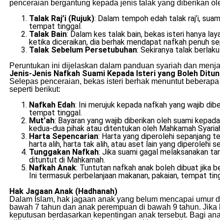
penceraian bergantung kepada jenis talak yang diberikan ole
Talak Raj’i (Rujuk)
: Dalam tempoh edah talak raj’i, su
tempat tinggal.
Talak Bain
: Dalam kes talak bain, bekas isteri hanya l
ketika diceraikan, dia berhak mendapat nafkah penuh seper
Talak Sebelum Persetubuhan
: Sekiranya talak berlak
Peruntukan ini dijelaskan dalam panduan syariah dan menj
Jenis-Jenis Nafkah Suami Kepada Isteri yang Boleh Ditun
Selepas penceraian, bekas isteri berhak menuntut beberapa 
seperti berikut:
Nafkah Edah
: Ini merujuk kepada nafkah yang wajib dibe
tempat tinggal.
Mut’ah
: Bayaran yang wajib diberikan oleh suami kepada
kedua-dua pihak atau ditentukan oleh Mahkamah Syariah 
Harta Sepencarian
: Harta yang diperolehi sepanjang t
harta alih, harta tak alih, atau aset lain yang diperolehi 
Tunggakan Nafkah
: Jika suami gagal melaksanakan t
dituntut di Mahkamah.
Nafkah Anak
: Tuntutan nafkah anak boleh dibuat jika
Ini termasuk perbelanjaan makanan, pakaian, tempat ting
Hak Jagaan Anak (Hadhanah)
Dalam Islam, hak jagaan anak yang belum mencapai umur de
bawah 7 tahun dan anak perempuan di bawah 9 tahun. Jika
keputusan berdasarkan kepentingan anak tersebut. Bagi a