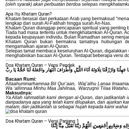
(oleh syarak) akan perbuatan berdoa selepas mengkhatamka
Apa Itu Khatam Quran?
Khatam berasal dari perkataan Arab yang bermaksud “men
lengkap dari surah Al-Fatihah hingga surah An-Nas.
Khatam Quran dianggap pencapaian spiritual yang penting 
Tiada had masa tertentu untuk mengkhatamkan Al-Quran. A
kepada keupayaan individu. Bulan Ramadhan sering menjad
Khatam Quran bukan bermakna tamatnya hubungan de
mengamalkan ajaran Al-Quran.
Selepas tamat membaca keseluruhan Al-Quran, digalakkan
menghabiskan bacaan Al-Quran. Terdapat beberapa versi do
Doa Khatam Quran – Versi Pendek
 جَهِلْنَا وَارْزُقْنَا تِلَاوَتَهُ آنَاءَ اللَّيْلِ وَأطْرَافَ الْنَهَار واجْعَلهُ لَنَا حُجَّةٌ يَا ربَّ
Bacaan Rumi:
Allaahummarhamnaa Bil Qur’aan, Waj’alhu Lanaa Imaam
Wa ‘allimnaa Minhu Maa Jahilnaa, Warzuqnii Tilaa Watahu 
Maksudnya:
Ya Allah rahmatilah kami dengan al-Quran, dan jadikanlah i
daripadanya apa yang telah kami dilupakan, dan ajarkan ka
malam, dan jadikanlah ia sebagai hujah kepada kami wahai
Doa Khatam Quran – Versi Panjang 1
َصَحْبِهِ أَجْمَعِينَ. اَللَّهُمَّ رَبَّنَا تَقَبَّلْ مِنَّآ إِنَّكَا