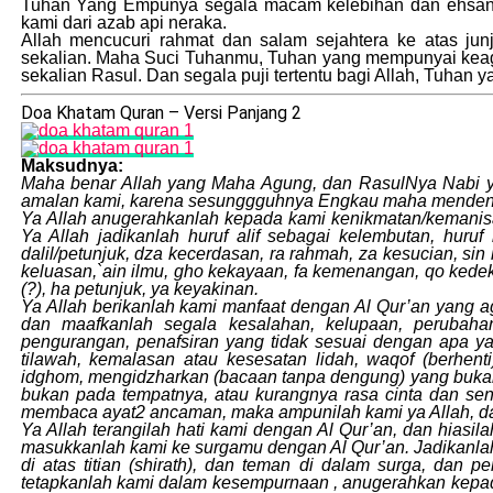
Tuhan Yang Empunya segala macam kelebihan dan ehsan. W
kami dari azab api neraka.
Allah mencucuri rahmat dan salam sejahtera ke atas j
sekalian. Maha Suci Tuhanmu, Tuhan yang mempunyai keag
sekalian Rasul. Dan segala puji tertentu bagi Allah, Tuhan
Doa Khatam Quran – Versi Panjang 2
Maksudnya:
Maha benar Allah yang Maha Agung, dan RasulNya Nabi yan
amalan kami, karena sesunggguhnya Engkau maha menden
Ya Allah anugerahkanlah kepada kami kenikmatan/kemanisan b
Ya Allah jadikanlah huruf alif sebagai kelembutan, huruf
dalil/petunjuk, dza kecerdasan, ra rahmah, za kesucian, si
keluasan,`ain ilmu, gho kekayaan, fa kemenangan, qo kede
(?), ha petunjuk, ya keyakinan.
Ya Allah berikanlah kami manfaat dengan Al Qur’an yang a
dan maafkanlah segala kesalahan, kelupaan, perubaha
pengurangan, penafsiran yang tidak sesuai dengan apa yan
tilawah, kemalasan atau kesesatan lidah, waqof (berh
idghom, mengidzharkan (bacaan tanpa dengung) yang bukan
bukan pada tempatnya, atau kurangnya rasa cinta dan sen
membaca ayat2 ancaman, maka ampunilah kami ya Allah, dan
Ya Allah terangilah hati kami dengan Al Qur’an, dan hiasil
masukkanlah kami ke surgamu dengan Al Qur’an. Jadikanlah
di atas titian (shirath), dan teman di dalam surga, dan 
tetapkanlah kami dalam kesempurnaan , anugerahkan kepad