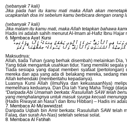
(sebanyak 7 kali)
Jika pada hari itu kamu mati maka Allah akan menetapk
ucapkanlah doa ini sebelum kamu berbicara dengan orang la
(sebanyak 7 kali)
Jika malam itu kamu mati, maka Allah tetapkan bahawa kamu
Hadis ini adalah sahih menurut Al-Imam al-Hafiz Ibnu Haja
6. Membaca Ayat Kursi
وَٰتِ وَمَا فِى ٱلْأَرْضِ ۗ مَن ذَا ٱلَّذِى يَشْفَعُ عِندَهُۥٓ إِلَّا بِإِذْنِهِۦ
كُرْسِيُّهُ ٱلسَّمَـٰوَٰتِ وَٱلْأَرْضَ ۖ وَلَا يَـُٔودُهُۥ حِفْظُهُمَا ۚ وَهُوَ
Maksudnya:
Allah, tiada Tuhan (yang berhak disembah) melainkan Dia,
Yang tidak mengantuk usahkan tidur. Yang memiliki segala y
Tiada sesiapa yang dapat memberi syafaat (pertolongan)
mereka dan apa yang ada di belakang mereka, sedang mere
Allah kehendaki (memberitahu kepadanya).
Luasnya Kursi Allah (ilmuNya dan kekuasaanNya) melipu
memelihara keduanya. Dan Dia lah Yang Maha Tinggi (darj
“Daripada Abi Umamah berkata: Rasulullah SAW telah bersab
yang menghalangnya untuk masuk syurga kecuali menunggu
(Hadis Riwayat an Nasa‟i dan Ibnu Hibban) – Hadis ini adal
7. Membaca Al-Mu’awwidzat
Daripada Uqbah bin Amir berkata: Rasulullah SAW telah m
Falaq, dan surah An-Nas) setelah selesai solat.
8. Membaca Al Fatihah