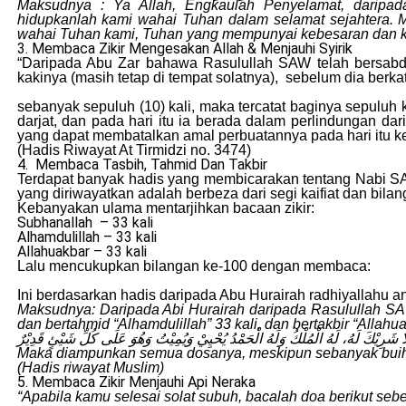
Maksudnya : Ya Allah, Engkaulah Penyelamat, daripa
hidupkanlah kami wahai Tuhan dalam selamat sejahtera. 
wahai Tuhan kami, Tuhan yang mempunyai kebesaran dan 
3. Membaca Zikir Mengesakan Allah & Menjauhi Syirik
“Daripada Abu Zar bahawa Rasulullah SAW telah bersab
kakinya (masih tetap di tempat solatnya), sebelum dia berk
sebanyak sepuluh (10) kali, maka tercatat baginya sepuluh
darjat, dan pada hari itu ia berada dalam perlindungan dar
yang dapat membatalkan amal perbuatannya pada hari itu ke
(Hadis Riwayat At Tirmidzi no. 3474)
4. Membaca Tasbih, Tahmid Dan Takbir
Terdapat banyak hadis yang membicarakan tentang Nabi SAW
yang diriwayatkan adalah berbeza dari segi kaifiat dan bila
Kebanyakan ulama mentarjihkan bacaan zikir:
Subhanallah – 33 kali
Alhamdulillah – 33 kali
Allahuakbar – 33 kali
Lalu mencukupkan bilangan ke-100 dengan membaca:
Ini berdasarkan hadis daripada Abu Hurairah radhiyallahu 
Maksudnya: Daripada Abi Hurairah daripada Rasulullah SAW 
dan bertahmid “Alhamdulillah” 33 kali, dan bertakbir “Alla
ُ لَا شَرِيْكَ لَهُ، لَهُ الْمُلْكُ وَلَهُ الْحَمْدُ يُحْيِيْ وَيُمِيْتُ وَهُوَ عَلَى كُلِّ شَيْئٍ قَدِيْرٌ
Maka diampunkan semua dosanya, meskipun sebanyak buih 
(Hadis riwayat Muslim)
5. Membaca Zikir Menjauhi Api Neraka
“Apabila kamu selesai solat subuh, bacalah doa berikut seb