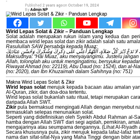
Published
2 years ago
on
October 19, 2024
By
Admin NP
Wirid Lepas Solat & Zikir – Panduan Lengkap
Solat adalah merupakan rukun islam yang kedua dan peri
membaca wirid lepas solat dan zikir adalah salah satu amal
Rasulullah SAW bersabda kepada Muaz:
ُّكَ لا تَدَعْ دُبُرَ كُلِّ صَلاَةٍ، اَللَّهُمَّ أعِنِّي عَلَى ذِكْرِكَ وَشُكْرِكَ وَحُسْنِ عِبَادَتِكَ
Maksudnya: “Hai Muaz, aku menyayangimu. Justeru jangan k
Allah, tolonglah aku untuk mengingatimu, bersyukur kepa
Riwayat Ahmad (no: 22119), Abu Daud (no: 1524), dan al-Na
(no: 2020), dan Ibn Khuzaimah dalam Sahihnya (no: 751)
Makna Wirid Lepas Solat & Zikir
Wirid lepas solat
merujuk kepada bacaan atau amalan yang 
Al-Quran, zikir, dan doa-doa tertentu.
Wirid lepas solat bukanlah satu ritual, tetapi merupakan
daripada Allah SWT.
Zikir
pula bermaksud mengingati Allah dengan menyebut na
termasuklah selepas menunaikan solat.
Seperti yang didefinisikan oleh Syeikh Abdul Rahman al-S
hamba dengan Allah SWT dari segi aqidah, pemikiran, amalan
mengajarinya atau seumpama dengannya. (Lihat Al-Riyadh a
Secara khususnya pula, zikir merujuk kepada lafaz-lafaz t
nama dan sifat-sifat-Nya yang Maha Tinggi dengan bibir ata