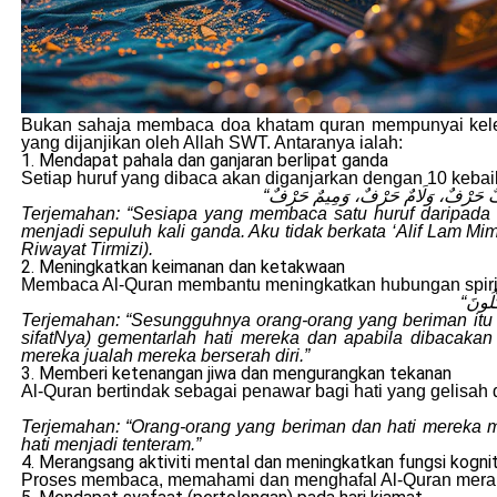
Bukan sahaja membaca doa khatam quran mempunyai keleb
yang dijanjikan oleh Allah SWT. Antaranya ialah:
1. Mendapat pahala dan ganjaran berlipat ganda
Setiap huruf yang dibaca akan diganjarkan dengan 10 keb
Terjemahan: “Sesiapa yang membaca satu huruf daripada K
menjadi sepuluh kali ganda. Aku tidak berkata ‘Alif Lam Mim’ 
Riwayat Tirmizi).
2. Meningkatkan keimanan dan ketakwaan
Membaca Al-Quran membantu meningkatkan hubungan spiri
Terjemahan: “Sesungguhnya orang-orang yang beriman itu (
sifatNya) gementarlah hati mereka dan apabila dibacak
mereka jualah mereka berserah diri.”
3. Memberi ketenangan jiwa dan mengurangkan tekanan
Al-Quran bertindak sebagai penawar bagi hati yang gelisah 
Terjemahan: “Orang-orang yang beriman dan hati mereka me
hati menjadi tenteram.”
4. Merangsang aktiviti mental dan meningkatkan fungsi kognit
Proses membaca, memahami dan menghafal Al-Quran meran