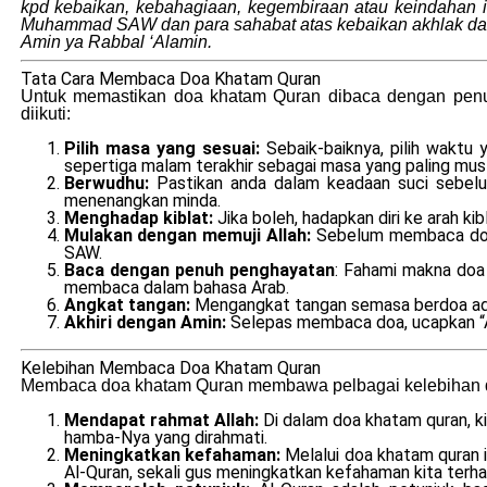
kpd kebaikan, kebahagiaan, kegembiraan atau keindahan 
Muhammad SAW dan para sahabat atas kebaikan akhlak dan k
Amin ya Rabbal ‘Alamin.
Tata Cara Membaca Doa Khatam Quran
Untuk memastikan doa khatam Quran dibaca dengan penuh
diikuti:
Pilih masa yang sesuai:
Sebaik-baiknya, pilih wakt
sepertiga malam terakhir sebagai masa yang paling mus
Berwudhu:
Pastikan anda dalam keadaan suci sebelu
menenangkan minda.
Menghadap kiblat:
Jika boleh, hadapkan diri ke arah 
Mulakan dengan memuji Allah:
Sebelum membaca doa 
SAW.
Baca dengan penuh penghayatan
: Fahami makna doa
membaca dalam bahasa Arab.
Angkat tangan:
Mengangkat tangan semasa berdoa adal
Akhiri dengan Amin:
Selepas membaca doa, ucapkan “A
Kelebihan Membaca Doa Khatam Quran
Membaca doa khatam Quran membawa pelbagai kelebihan da
Mendapat rahmat Allah:
Di dalam doa khatam quran, k
hamba-Nya yang dirahmati.
Meningkatkan kefahaman:
Melalui doa khatam quran i
Al-Quran, sekali gus meningkatkan kefahaman kita terhada