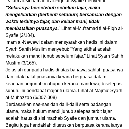
Dalam al-Mu’tamad fi al-Fiqh al-Syafie menyebut:
“Sekiranya bersetvbuh sebelum fajar, maka
mengeluarkan (berhenti setubuh) bersamaan dengan
waktu terbitnya fajar, dan keluar mani, tidak
membatalkan puasanya
.” Lihat al-Mu’tamad fi al-Fiqh al-
Syafie (2/184).
Imam al-Nawawi dalam mensyarahkan hadis ini dalam
Syarh Sahih Muslim menyebut: “Yang afdhal adalah
melakukan mandi junub sebelum fajar.” Lihat Syarh Sahih
Muslim (3/165).
Jelaslah daripada hadis di atas bahawa sahlah puasanya
dan tidak batal puasanya kerana berpuasa dalam
keadaan berjunub mahupun kerana mandi wajib selepas
subuh. Ini pendapat majoriti ulama. Lihat al-Majmu’ Syarh
al-Muhazzab (6/307-308)
Berdasarkan nas-nas dan dalil-dalil serta padangan
ulama, maka hukum mandi junub selepas terbit fajar
adalah harus di sisi mazhab Syafie dan jumhur ulama.
Begitu juga hendaklah diteruskan berpuasa kerana ianya