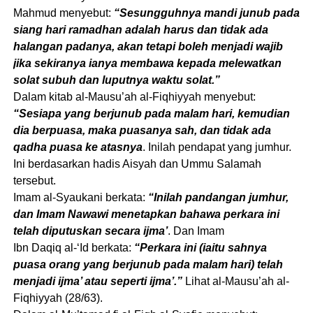
Mahmud menyebut:
“Sesungguhnya mandi junub pada
siang hari ramadhan adalah harus dan tidak ada
halangan padanya, akan tetapi boleh menjadi wajib
jika sekiranya ianya membawa kepada melewatkan
solat subuh dan luputnya waktu solat.”
Dalam kitab al-Mausu’ah al-Fiqhiyyah menyebut:
“Sesiapa yang berjunub pada malam hari, kemudian
dia berpuasa, maka puasanya sah, dan tidak ada
qadha puasa ke atasnya
. Inilah pendapat yang jumhur.
Ini berdasarkan hadis Aisyah dan Ummu Salamah
tersebut.
Imam al-Syaukani berkata:
“Inilah pandangan jumhur,
dan Imam Nawawi menetapkan bahawa perkara ini
telah diputuskan secara ijma’
. Dan Imam
Ibn Daqiq al-‘Id berkata:
“Perkara ini (iaitu sahnya
puasa orang yang berjunub pada malam hari) telah
menjadi ijma’ atau seperti ijma’.”
Lihat al-Mausu’ah al-
Fiqhiyyah (28/63).