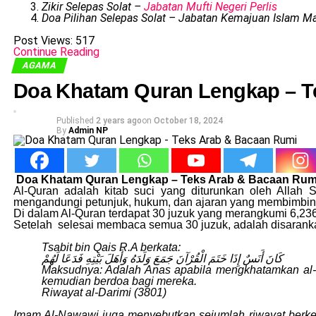
Zikir Selepas Solat –
Jabatan Mufti Negeri Perlis
Doa Pilihan Selepas Solat – Jabatan Kemajuan Islam Ma
Post Views:
517
Continue Reading
AGAMA
Doa Khatam Quran Lengkap – T
Published
2 years ago
on
October 18, 2024
By
Admin NP
Doa Khatam Quran Lengkap – Teks Arab & Bacaan Rum
Al-Quran adalah kitab suci yang diturunkan oleh All
mengandungi petunjuk, hukum, dan ajaran yang membimbing
Di dalam Al-Quran terdapat 30 juzuk yang merangkumi 6,23
Setelah selesai membaca semua 30 juzuk, adalah disaranka
Tsabit bin Qais R.A berkata:
كَانَ أَنَسٌ إِذَا خَتَمَ الْقُرْآنَ جَمَعَ وَلَدَهُ وَأَهَلَ بَيْتِهِ فَدَعَا لَهُمْ
Maksudnya: Adalah Anas apabila mengkhatamkan al-
kemudian berdoa bagi mereka.
Riwayat al-Darimi (3801)
Imam Al-Nawawi juga menyebutkan sejumlah riwayat berken