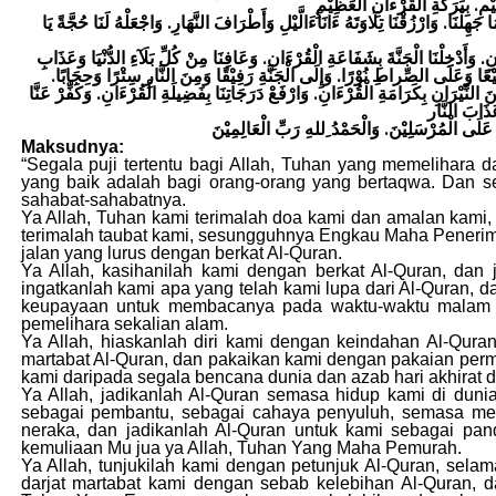
 جَهِلْنَا. وَارْزُقْنَا تِلَاوَتَهُ ءَانَآءَالَّيْلِ وَأَطْرَافَ النَّهَارِ. وَاجْعَلْهُ لَنَا حُجَّةً يَا
ءَانِ. وَأَدْخِلْنَا الْجَنَّةَ بِشَفَاعَةِ الْقُرْءَانِ. وَعَافِنَا مِنْ كُلِّ بَلَآءِ الدُّنْيَا وَعَذَابِ
فِيْعًا وَعَلَى الصِّراطِ نُوْرًا. وَإِلَى الْجَنَّةِ رَفِيْقًا وَمِنَ النَّارِ سِتْرًا وَحِجَابًا
ِنَ النِّيْرَانِ بِكَرَامَةِ الْقُرْءَانِ. وَارْفَعْ دَرَجَاتِنَا بِفَضِيلَةِ الْقُرْءَانِ. وَكَفِّرْ عَنَّا
َلَى الْمُرْسَلِيْنَ. وَالْحَمْدُ ِللهِ رَبِّ الْعَالِمِيْنَ
Maksudnya:
“Segala puji tertentu bagi Allah, Tuhan yang memelihara 
yang baik adalah bagi orang-orang yang bertaqwa. Dan s
sahabat-sahabatnya.
Ya Allah, Tuhan kami terimalah doa kami dan amalan ka
terimalah taubat kami, sesungguhnya Engkau Maha Penerim
jalan yang lurus dengan berkat Al-Quran.
Ya Allah, kasihanilah kami dengan berkat Al-Quran, dan 
ingatkanlah kami apa yang telah kami lupa dari Al-Quran, d
keupayaan untuk membacanya pada waktu-waktu malam da
pemelihara sekalian alam.
Ya Allah, hiaskanlah diri kami dengan keindahan Al-Qura
martabat Al-Quran, dan pakaikan kami dengan pakaian perm
kami daripada segala bencana dunia dan azab hari akhirat 
Ya Allah, jadikanlah Al-Quran semasa hidup kami di dun
sebagai pembantu, sebagai cahaya penyuluh, semasa men
neraka, dan jadikanlah Al-Quran untuk kami sebagai pa
kemuliaan Mu jua ya Allah, Tuhan Yang Maha Pemurah.
Ya Allah, tunjukilah kami dengan petunjuk Al-Quran, sela
darjat martabat kami dengan sebab kelebihan Al-Quran,