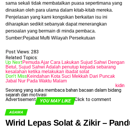
sama sekali tidak membatalkan puasa sepertimana yang
dinaskan oleh para ulama dalam kitab-kitab mereka.
Penjelasan yang kami kongsikan berkaitan isu ini
diharapkan sedikit sebanyak dapat menerangkan
persoalan yang bermain di minda pembaca.
Sumber:Pejabat Mufti Wilayah Persekutuan
Post Views:
283
Related Topics:
Up Next
Pemuda Ajar Cara Lakukan Sujud Sahwi Dengan
Betul, Sujud Sahwi Adalah penutup kepada sebarang
kesalahan ketika melakukan ibadat solat
Don't Miss
Keindahan Kota Suci Mekkah Dari Puncak
Jabal Nur Pada Waktu Malam
kidin
Seorang yang suka membaca bahan bacaan dalam bidang
sejarah dan motivasi
Advertisement
Click to comment
YOU MAY LIKE
AGAMA
Wirid Lepas Solat & Zikir – Pa