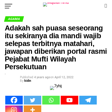
AGAMA
Adakah sah puasa seseorang
itu sekiranya dia mandi wajib
selepas terbitnya matahari,
jawapan diberikan portal rasmi
Pejabat Mufti Wilayah
Persekutuan
Published
4 years ago
on
April 12, 2022
By
kidin