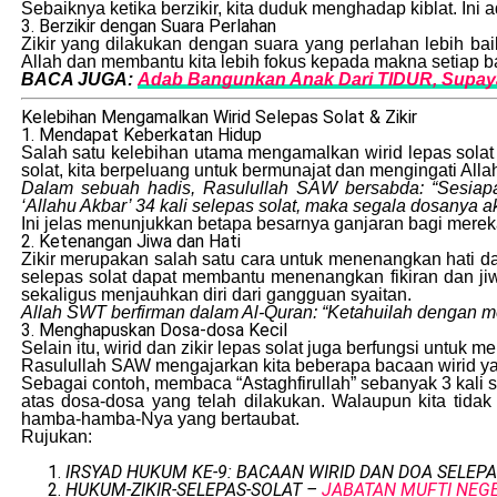
Sebaiknya ketika berzikir, kita duduk menghadap kiblat. Ini
3. Berzikir dengan Suara Perlahan
Zikir yang dilakukan dengan suara yang perlahan lebih bai
Allah dan membantu kita lebih fokus kepada makna setiap b
BACA JUGA:
Adab Bangunkan Anak Dari TIDUR, Supay
Kelebihan Mengamalkan Wirid Selepas Solat & Zikir
1. Mendapat Keberkatan Hidup
Salah satu kelebihan utama mengamalkan wirid lepas solat
solat, kita berpeluang untuk bermunajat dan mengingati All
Dalam sebuah hadis, Rasulullah SAW bersabda: “Sesiapa 
‘Allahu Akbar’ 34 kali selepas solat, maka segala dosanya 
Ini jelas menunjukkan betapa besarnya ganjaran bagi mere
2. Ketenangan Jiwa dan Hati
Zikir merupakan salah satu cara untuk menenangkan hati d
selepas solat dapat membantu menenangkan fikiran dan jiw
sekaligus menjauhkan diri dari gangguan syaitan.
Allah SWT berfirman dalam Al-Quran: “Ketahuilah dengan men
3. Menghapuskan Dosa-dosa Kecil
Selain itu, wirid dan zikir lepas solat juga berfungsi untu
Rasulullah SAW mengajarkan kita beberapa bacaan wirid 
Sebagai contoh, membaca “Astaghfirullah” sebanyak 3 kali
atas dosa-dosa yang telah dilakukan. Walaupun kita ti
hamba-hamba-Nya yang bertaubat.
Rujukan:
IRSYAD HUKUM KE-9: BACAAN WIRID DAN DOA SELEP
HUKUM-ZIKIR-SELEPAS-SOLAT –
JABATAN MUFTI NEG