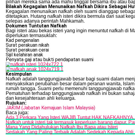
pilihan mereka sama ada mahu tinggal bersama ibu atau ba
Bilakah Kegagalan Menunaikan Nafkah Dikira Sebagai H
Kegagalan menunaikan nafkah oleh suami dianggap sebagai 
ditetapkan. Hutang nafkah isteri dikira bermula dari saat 
selepas adanya perintah Mahkamah.
Dokumen Tuntutan Nafkah
Bagi isteri atau bekas isteri yang ingin menuntut nafkah
diperlukan termasuklah:
Kad pengenalan
Surat perakuan nikah
Surat perakuan cerai
Sijil kelahiran anak
Penyata gaji atau bukti pendapatan suami
Kesimpulan
Nafkah adalah tanggungjawab besar bagi suami dalam menja
menyaksikan perubahan besar dalam peranan wanita, Isla
rumah tangga. Suami perlu memenuhi tanggungjawab nafkah
Pematuhan terhadap tanggungjawab nafkah ini bukan sahaja
dan kesejahteraan ahli keluarga.
Rujukan:
JAKIM (Jabatan Kemajuan Islam Malaysia)
Baca juga:
Ada 3 Perkara Yang Isteri WAJIB Tuntut HAK NAFKAHNYA.
Nafkah untuk isteri tak termasuk keperluan barang dapur, Pa
Mana Yang Didahulukan Nafkah Ibu Bapa atau Isteri
Sedakah Yang Paling Terbaik Adalah Sedekah Kepada Ahli K