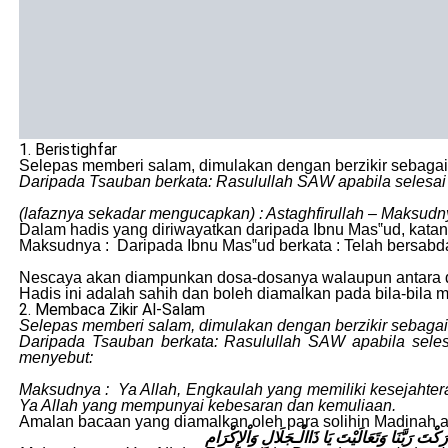
1. Beristighfar
Selepas memberi salam, dimulakan dengan berzikir sebaga
Daripada Tsauban berkata: Rasulullah SAW apabila selesai 
(lafaznya sekadar mengucapkan) : Astaghfirullah – Maksu
Dalam hadis yang diriwayatkan daripada Ibnu Mas‟ud, kata
Maksudnya : Daripada Ibnu Mas‟ud berkata : Telah bersabda
Nescaya akan diampunkan dosa-dosanya walaupun antara dos
Hadis ini adalah sahih dan boleh diamalkan pada bila-bila 
2. Membaca Zikir Al-Salam
Selepas memberi salam, dimulakan dengan berzikir sebaga
Daripada Tsauban berkata: Rasulullah SAW apabila seles
menyebut:
Maksudnya : Ya Allah, Engkaulah yang memiliki kesejahtera
Ya Allah yang mempunyai kebesaran dan kemuliaan.
Amalan bacaan yang diamalkan oleh para solihin Madinah
ارَكْتَ رَبَّنَا وَتَعَالَيْتَ يَا ذَاالْـجَلَالِ وَاْلإِكْرَام