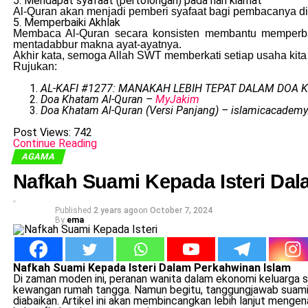
5. Mendapat syafaat (pertolongan) pada hari kiamat
Al-Quran akan menjadi pemberi syafaat bagi pembacanya di 
5. Memperbaiki Akhlak
Membaca Al-Quran secara konsisten membantu memperbai
mentadabbur makna ayat-ayatnya.
Akhir kata, semoga Allah SWT memberkati setiap usaha ki
Rujukan:
AL-KAFI #1277: MANAKAH LEBIH TEPAT DALAM DOA K
Doa Khatam Al-Quran –
MyJakim
Doa Khatam Al-Quran (Versi Panjang) – islamicacademy
Post Views:
742
Continue Reading
AGAMA
Nafkah Suami Kepada Isteri Da
Published
2 years ago
on
October 7, 2024
By
ema
Nafkah Suami Kepada Isteri Dalam Perkahwinan Islam
Di zaman moden ini, peranan wanita dalam ekonomi keluarga s
kewangan rumah tangga. Namun begitu, tanggungjawab suami 
diabaikan. Artikel ini akan membincangkan lebih lanjut menge