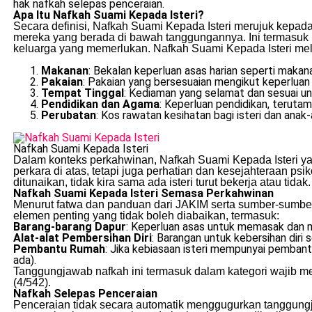
hak nafkah selepas penceraian.
Apa Itu Nafkah Suami Kepada Isteri?
Secara definisi, Nafkah Suami Kepada Isteri merujuk kepa
mereka yang berada di bawah tanggungannya. Ini termasuk ist
keluarga yang memerlukan. Nafkah Suami Kepada Isteri meli
Makanan
: Bekalan keperluan asas harian seperti maka
Pakaian
: Pakaian yang bersesuaian mengikut keperluan
Tempat Tinggal
: Kediaman yang selamat dan sesuai u
Pendidikan dan Agama
: Keperluan pendidikan, teruta
Perubatan
: Kos rawatan kesihatan bagi isteri dan anak
Nafkah Suami Kepada Isteri
Dalam konteks perkahwinan, Nafkah Suami Kepada Isteri yan
perkara di atas, tetapi juga perhatian dan kesejahteraan ps
ditunaikan, tidak kira sama ada isteri turut bekerja atau tidak.
Nafkah Suami Kepada Isteri Semasa Perkahwinan
Menurut fatwa dan panduan dari JAKIM serta sumber-sumbe
elemen penting yang tidak boleh diabaikan, termasuk:
Barang-barang Dapur
: Keperluan asas untuk memasak dan 
Alat-alat Pembersihan Diri
: Barangan untuk kebersihan diri
Pembantu Rumah
: Jika kebiasaan isteri mempunyai pembant
ada).
Tanggungjawab nafkah ini termasuk dalam kategori wajib me
(4/542).
Nafkah Selepas Penceraian
Penceraian tidak secara automatik menggugurkan tanggungj