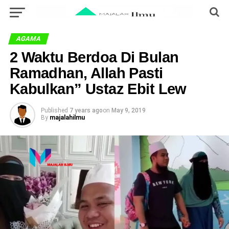
AGAMA
2 Waktu Berdoa Di Bulan
Ramadhan, Allah Pasti
Kabulkan” Ustaz Ebit Lew
Published
7 years ago
on
May 9, 2019
By
majalahilmu