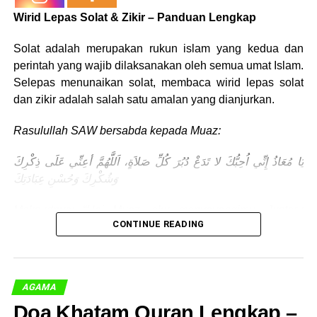
Wirid Lepas Solat & Zikir – Panduan Lengkap
Solat adalah merupakan rukun islam yang kedua dan
perintah yang wajib dilaksanakan oleh semua umat Islam.
Selepas menunaikan solat, membaca wirid lepas solat
dan zikir adalah salah satu amalan yang dianjurkan.
Rasulullah SAW bersabda kepada Muaz:
يَا مُعَاذُ إِنِّي اُحِبُّكَ لا تَدَعْ دُبُرَ كُلِّ صَلاَةٍ، اَللَّهُمَّ أعِنِّي عَلَى ذِكْرِكَ
وَشُكْرِكَ وَحُسْنِ عِبَادَتِكَ
Maksudnya: “Hai Muaz, aku menyayangimu. Justeru
CONTINUE READING
jangan kamu tinggalkan untuk berdoa setiap kali selepas
solat dengan membaca doa ini: Ya Allah, tolonglah aku
untuk mengingatimu, bersyukur kepadamu dan
membaikkan dalam beribadah kepadamu.”
AGAMA
Doa Khatam Quran Lengkap –
Riwayat Ahmad (no: 22119), Abu Daud (no: 1524), dan al-