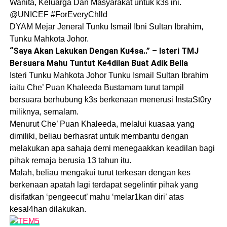
Wanita, Keluarga Dan Masyarakat untuk k3s ini.
@UNICEF #ForEveryChlld
DYAM Mejar Jeneral Tunku Ismail Ibni Sultan Ibrahim,
Tunku Mahkota Johor.
“Saya Akan Lakukan Dengan Ku4sa..” – Isteri TMJ
Bersuara Mahu Tuntut Ke4dilan Buat Adik Bella
Isteri Tunku Mahkota Johor Tunku Ismail Sultan Ibrahim
iaitu Che’ Puan Khaleeda Bustamam turut tampil
bersuara berhubung k3s berkenaan menerusi InstaSt0ry
miliknya, semalam.
Menurut Che’ Puan Khaleeda, melalui kuasaa yang
dimiliki, beliau berhasrat untuk membantu dengan
melakukan apa sahaja demi menegaakkan keadilan bagi
pihak remaja berusia 13 tahun itu.
Malah, beliau mengakui turut terkesan dengan kes
berkenaan apatah lagi terdapat segelintir pihak yang
disifatkan ‘pengeecut’ mahu ‘melar1kan diri’ atas
kesal4han dilakukan.