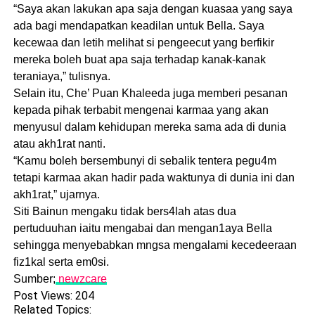
“Saya akan lakukan apa saja dengan kuasaa yang saya
ada bagi mendapatkan keadilan untuk Bella. Saya
kecewaa dan letih melihat si pengeecut yang berfikir
mereka boleh buat apa saja terhadap kanak-kanak
teraniaya,” tulisnya.
Selain itu, Che’ Puan Khaleeda juga memberi pesanan
kepada pihak terbabit mengenai karmaa yang akan
menyusul dalam kehidupan mereka sama ada di dunia
atau akh1rat nanti.
“Kamu boleh bersembunyi di sebalik tentera pegu4m
tetapi karmaa akan hadir pada waktunya di dunia ini dan
akh1rat,” ujarnya.
Siti Bainun mengaku tidak bers4lah atas dua
pertuduuhan iaitu mengabai dan mengan1aya Bella
sehingga menyebabkan mngsa mengalami kecedeeraan
fiz1kal serta em0si.
Sumber;
newzcare
Post Views:
204
Related Topics: