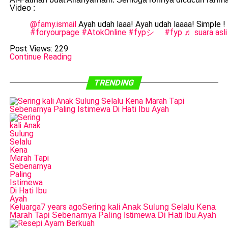
Video :
@famy.ismail
Ayah udah laaa! Ayah udah laaaa! Simple !
#foryourpage
#AtokOnline
#fypシ゚
#fyp
♬ suara asli
Post Views:
229
Continue Reading
TRENDING
Keluarga
7 years ago
Sering kali Anak Sulung Selalu Kena
Marah Tapi Sebenarnya Paling Istimewa Di Hati Ibu Ayah