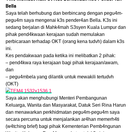
Bella
Saya telah berhubung dan berbincang dengan pegu4m-
pegu4m saya mengenai k3s pender4an Bella. K3s ini
sedang berjalan di Mahk4mah S3syen Kuala Lumpur dan
pihak pend4kwaan kerajaan sudah memulakan
perbicaraan terhadap OKT (orang kena tudvh) dalam k3s
ini.
Kes pendakwaan pada ketika ini melibatkan 2 pihak:
– pend4kwa raya kerajaan bagi pihak kerajaan/awam,
dan
– pegu4mbela yang dilantik untuk mewakili tertudvh
(OKT)
Saya akan menghubungi Menteri Pembangunan
Keluarga, Wanita dan Masyarakat, Datuk Seri Rina Harun
dan menawarkan perkhidmatan pegu4m-pegu4m saya
secara percuma untuk menjalankan ar4han memerh4ti
(w4tching brlef) bagi pihak Kementerian Pemb4ngunan