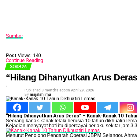
Sumber
Post Views:
140
Continue Reading
SEMASA
“Hilang Dihanyutkan Arus Dera
Published
3 months ago
on
April 29, 2026
By
majalahilmu
“Hilang Dihanyutkan Arus Deras” – Kanak-Kanak 10 Tahu
Seorang kanak-kanak lelaki berusia 10 tahun dikhuatiri lem
Kejadian menyayat hati itu dipercayai berlaku sekitar jam 3
Menurut Penolong Pengarah Operasi JBPM Selangor, Ahmad