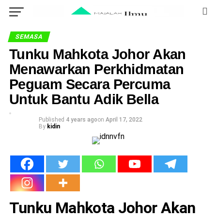
SEMASA
Tunku Mahkota Johor Akan
Menawarkan Perkhidmatan
Peguam Secara Percuma
Untuk Bantu Adik Bella
Published
4 years ago
on
April 17, 2022
By
kidin
Tunku Mahkota Johor Akan