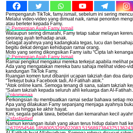
Pempengaruh TikTok, famy.ismail, sebelum ini sering mencur
Melalui video-video yang dimuat naik, ramai penonton mengi
atau berleter kepada Famy.
Walaupun sering dimarahi, Famy tetap sabar melayan keren
seorang ayah terhadap anak.
Gelagat ayahnya yang kadangkala tegas, lucu dan bersahaja
begitu dekat dengan kehidupan ramai orang.
Moto yang sering dikongsikan Famy iaitu “Cipta lah kenanga
Ramai pengikut mengakui mereka terkejut apabila melihat 
Ada yang mengatakan mereka baru sahaja melihat video-vid
kandungan TikTok Famy.
Ruangan komen turut dibanjiri ucapan takziah dan doa dari
“Terkejut buka Facebook tadi, Al-Fatihah atok.”
“Atok online kami. Semoga tenang di sana, salam takziah ke
“Salam takziah kepada seluruh ahli keluarga dan Al-Fatiha
Perkongsian itu membuatkan ramai sedar bahawa setiap mo
Apa yang dilakukan Famy sepanjang menjaga ayahnya bukan
tuanya hingga ke akhir hayat.
Kini, segala gelak tawa, bebelan dan kemarahan kecil ayah
Namun kenangan itulah yang akan terus hidup dalam hati ke
Al-Fatihah buat Allahyarham. Semoga rohnya dicucuri rahm