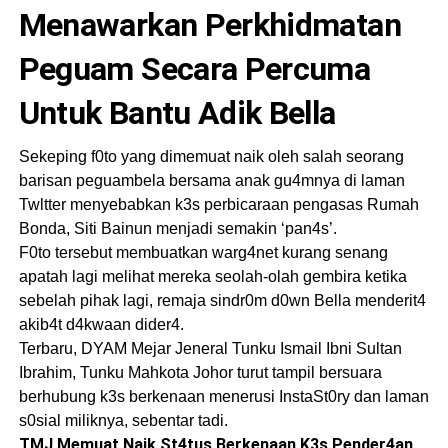
Menawarkan Perkhidmatan
Peguam Secara Percuma
Untuk Bantu Adik Bella
Sekeping f0to yang dimemuat naik oleh salah seorang
barisan peguambela bersama anak gu4mnya di laman
Twltter menyebabkan k3s perbicaraan pengasas Rumah
Bonda, Siti Bainun menjadi semakin ‘pan4s’.
F0to tersebut membuatkan warg4net kurang senang
apatah lagi melihat mereka seolah-olah gembira ketika
sebelah pihak lagi, remaja sindr0m d0wn Bella menderit4
akib4t d4kwaan dider4.
Terbaru, DYAM Mejar Jeneral Tunku Ismail Ibni Sultan
Ibrahim, Tunku Mahkota Johor turut tampil bersuara
berhubung k3s berkenaan menerusi InstaSt0ry dan laman
s0sial miliknya, sebentar tadi.
TMJ Memuat Naik St4tus Berkenaan K3s Pender4an