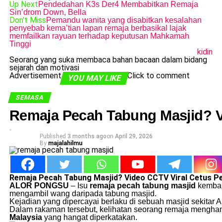
Up Next
Pendedahan K3s Der4 Membabitkan Remaja
Sin’drom Down, Bella
Don't Miss
Pemandu wanita yang disabitkan kesalahan
penyebab kema’tian lapan remaja berbasikal lajak
memfailkan rayuan terhadap keputusan Mahkamah
Tinggi
kidin
Seorang yang suka membaca bahan bacaan dalam bidang
sejarah dan motivasi
Advertisement
Click to comment
YOU MAY LIKE
SEMASA
Remaja Pecah Tabung Masjid? V
Published
3 months ago
on
April 29, 2026
By
majalahilmu
Remaja Pecah Tabung Masjid? Video CCTV Viral Cetus P
ALOR PONGSU
– Isu
remaja pecah tabung masjid
kembali
mengambil wang daripada tabung masjid.
Kejadian yang dipercayai berlaku di sebuah masjid sekitar 
Dalam rakaman tersebut, kelihatan seorang remaja mengham
Malaysia
yang hangat diperkatakan.