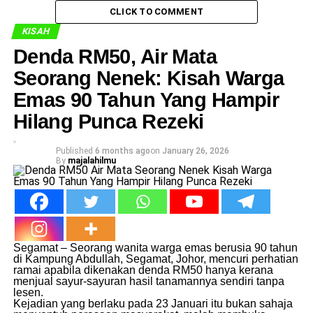
CLICK TO COMMENT
KISAH
Denda RM50, Air Mata
Seorang Nenek: Kisah Warga
Emas 90 Tahun Yang Hampir
Hilang Punca Rezeki
Published
6 months ago
on
January 26, 2026
By
majalahilmu
Segamat – Seorang wanita warga emas berusia 90 tahun
di Kampung Abdullah, Segamat, Johor, mencuri perhatian
ramai apabila dikenakan denda RM50 hanya kerana
menjual sayur-sayuran hasil tanamannya sendiri tanpa
lesen.
Kejadian yang berlaku pada 23 Januari itu bukan sahaja