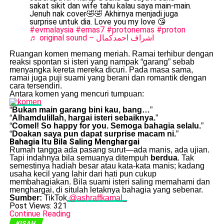
sakat sikit dan wife tahu kalau saya main-main.
Jenuh nak cover🤣🤣 Akhirnya menjadi juga
surprise untuk dia. Love you my love 😘
#evmalaysia
#emas7
#protonemas
#proton
♬ original sound – اشراف احمدكمال
Ruangan komen memang meriah. Ramai terhibur dengan
reaksi spontan si isteri yang nampak “garang” sebab
menyangka kereta mereka dicuri. Pada masa sama,
ramai juga puji suami yang berani dan romantik dengan
cara tersendiri.
Antara komen yang mencuri tumpuan:
“
Bukan main garang bini kau, bang…
”
“
Alhamdulillah, hargai isteri sebaiknya.
”
“
Comel! So happy for you. Semoga bahagia selalu.
”
“
Doakan saya pun dapat surprise macam ni.
”
Bahagia Itu Bila Saling Menghargai
Rumah tangga ada pasang surut—ada manis, ada ujian.
Tapi indahnya bila semuanya ditempuh
berdua
. Tak
semestinya hadiah besar atau kata-kata manis; kadang
usaha kecil yang lahir dari hati pun cukup
membahagiakan. Bila suami isteri saling memahami dan
menghargai, di situlah letaknya bahagia yang sebenar.
Sumber:
TikTok
@ashraffkamal_
Post Views:
321
Continue Reading
KISAH