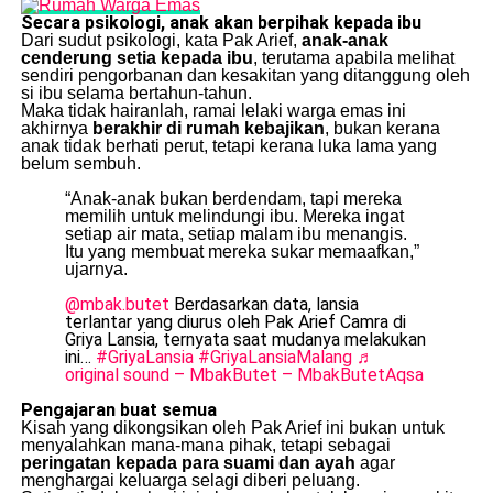
Secara psikologi, anak akan berpihak kepada ibu
Dari sudut psikologi, kata Pak Arief,
anak-anak
cenderung setia kepada ibu
, terutama apabila melihat
sendiri pengorbanan dan kesakitan yang ditanggung oleh
si ibu selama bertahun-tahun.
Maka tidak hairanlah, ramai lelaki warga emas ini
akhirnya
berakhir di rumah kebajikan
, bukan kerana
anak tidak berhati perut, tetapi kerana luka lama yang
belum sembuh.
“Anak-anak bukan berdendam, tapi mereka
memilih untuk melindungi ibu. Mereka ingat
setiap air mata, setiap malam ibu menangis.
Itu yang membuat mereka sukar memaafkan,”
ujarnya.
@mbak.butet
Berdasarkan data, lansia
terlantar yang diurus oleh Pak Arief Camra di
Griya Lansia, ternyata saat mudanya melakukan
ini…
#GriyaLansia
#GriyaLansiaMalang
♬
original sound – MbakButet – MbakButetAqsa
Pengajaran buat semua
Kisah yang dikongsikan oleh Pak Arief ini bukan untuk
menyalahkan mana-mana pihak, tetapi sebagai
peringatan kepada para suami dan ayah
agar
menghargai keluarga selagi diberi peluang.