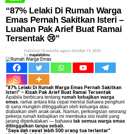
“87% Lelaki Di Rumah Warga
Emas Pernah Sakitkan Isteri –
Luahan Pak Arief Buat Ramai
Tersentak 😢”
Published
10 months ago
on
October 15, 2025
By
majalahilmu
“87% Lelaki Di Rumah Warga Emas Pernah Sakitkan
Isteri” – Kisah Pak Arief Buat Ramai Tersentak
Apabila berbicara tentang
rumah kebajikan warga
emas
, ramai antara kita cepat menilai bahawa penghuni
di sana mungkin ditinggalkan oleh keluarga atau
diabaikan oleh anak-anak. Namun, perkongsian seorang
pekerja rumah kebajikan ini membuka sisi realiti yang
jarang diperkatakan — bahawa
tak semua warga emas
ditinggalkan tanpa sebab.
“Saya dah rawat lebih 500 orang tua terlantar”