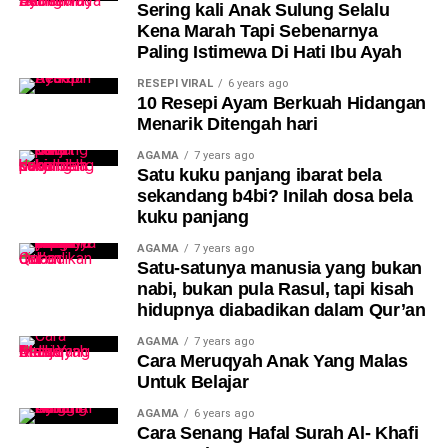
Sering kali Anak Sulung Selalu
Kena Marah Tapi Sebenarnya
Paling Istimewa Di Hati Ibu Ayah
RESEPI VIRAL
6 years ago
10 Resepi Ayam Berkuah Hidangan
Menarik Ditengah hari
AGAMA
7 years ago
Satu kuku panjang ibarat bela
sekandang b4bi? Inilah dosa bela
kuku panjang
AGAMA
7 years ago
Satu-satunya manusia yang bukan
nabi, bukan pula Rasul, tapi kisah
hidupnya diabadikan dalam Qur’an
AGAMA
7 years ago
Cara Meruqyah Anak Yang Malas
Untuk Belajar
AGAMA
6 years ago
Cara Senang Hafal Surah Al- Khafi