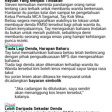
Rayuan Yang Menjadi Tindakan
Steven kemudian meminta pandangan orang ramai
tentang cara terbaik untuk membantu wanita berkenaan.
Hantaran itu pantas tular dan sampai ke pengetahuan
Ketua Pemuda MCA Segamat, Tay Kok Wea.
Beliau segera mengarahkan wakilnya ke lokasi untuk
membayar denda RM50 tersebut bagi pihak wanita itu.
Dalam kenyataannya, Tay menegaskan bahawa tindakan
itu bukan untuk meraih publisiti, sebaliknya demi
membantu seorang warga emas yang hampir kehilangan
punca rezeki.
Tiada Lagi Denda, Harapan Baharu
Tay turut memaklumkan bahawa beliau telah berbincang
dengan pihak penguatkuasaan MPS dan mengesahkan
bahawa:
Tiada lagi denda akan dikenakan terhadap wanita itu
Wanita tersebut kini boleh terus menjual sayur tanpa rasa
takut
Isu yuran lesen akan dibawa ke mesyuarat untuk
dicadangkan
bayaran simbolik
“Jika cadangan itu diluluskan, saya sendiri
akan menanggung kos lesen tersebut,”
katanya.
Lebih Daripada Sekadar Denda