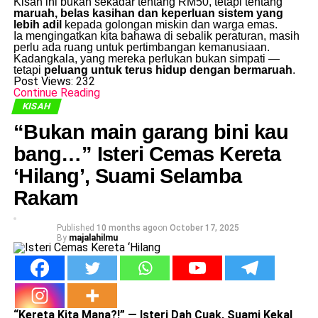
Kisah ini bukan sekadar tentang RM50, tetapi tentang
maruah, belas kasihan dan keperluan sistem yang
lebih adil
kepada golongan miskin dan warga emas.
Ia mengingatkan kita bahawa di sebalik peraturan, masih
perlu ada ruang untuk pertimbangan kemanusiaan.
Kadangkala, yang mereka perlukan bukan simpati —
tetapi
peluang untuk terus hidup dengan bermaruah
.
Post Views:
232
Continue Reading
KISAH
“Bukan main garang bini kau
bang…” Isteri Cemas Kereta
‘Hilang’, Suami Selamba
Rakam
Published
10 months ago
on
October 17, 2025
By
majalahilmu
“Kereta Kita Mana?!” — Isteri Dah Cuak, Suami Kekal