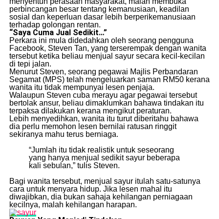
menyentuh perasaan masyarakat, malah membuka
perbincangan besar tentang kemanusiaan, keadilan
sosial dan keperluan dasar lebih berperikemanusiaan
terhadap golongan rentan.
“Saya Cuma Jual Sedikit…”
Perkara ini mula didedahkan oleh seorang pengguna
Facebook, Steven Tan, yang terserempak dengan wanita
tersebut ketika beliau menjual sayur secara kecil-kecilan
di tepi jalan.
Menurut Steven, seorang pegawai Majlis Perbandaran
Segamat (MPS) telah mengeluarkan saman RM50 kerana
wanita itu tidak mempunyai lesen penjaja.
Walaupun Steven cuba merayu agar pegawai tersebut
bertolak ansur, beliau dimaklumkan bahawa tindakan itu
terpaksa dilakukan kerana mengikut peraturan.
Lebih menyedihkan, wanita itu turut diberitahu bahawa
dia perlu memohon lesen bernilai ratusan ringgit
sekiranya mahu terus berniaga.
“Jumlah itu tidak realistik untuk seseorang
yang hanya menjual sedikit sayur beberapa
kali sebulan,” tulis Steven.
Bagi wanita tersebut, menjual sayur itulah satu-satunya
cara untuk menyara hidup. Jika lesen mahal itu
diwajibkan, dia bukan sahaja kehilangan perniagaan
kecilnya, malah kehilangan harapan.