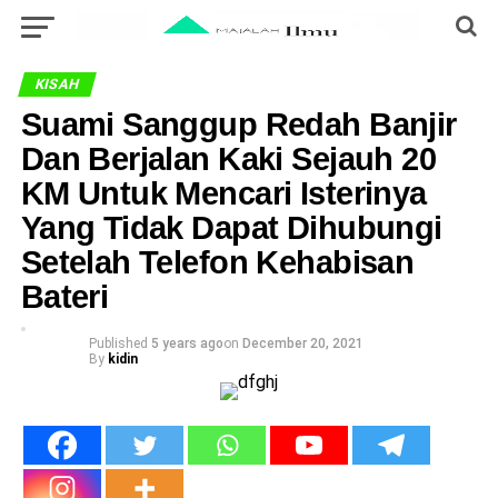
KISAH
Suami Sanggup Redah Banjir
Dan Berjalan Kaki Sejauh 20
KM Untuk Mencari Isterinya
Yang Tidak Dapat Dihubungi
Setelah Telefon Kehabisan
Bateri
Published
5 years ago
on
December 20, 2021
By
kidin