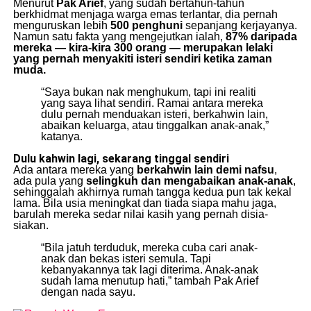
Menurut
Pak Arief
, yang sudah bertahun-tahun
berkhidmat menjaga warga emas terlantar, dia pernah
menguruskan lebih
500 penghuni
sepanjang kerjayanya.
Namun satu fakta yang mengejutkan ialah,
87% daripada
mereka — kira-kira 300 orang — merupakan lelaki
yang pernah menyakiti isteri sendiri ketika zaman
muda.
“Saya bukan nak menghukum, tapi ini realiti
yang saya lihat sendiri. Ramai antara mereka
dulu pernah menduakan isteri, berkahwin lain,
abaikan keluarga, atau tinggalkan anak-anak,”
katanya.
Dulu kahwin lagi, sekarang tinggal sendiri
Ada antara mereka yang
berkahwin lain demi nafsu
,
ada pula yang
selingkuh dan mengabaikan anak-anak
,
sehinggalah akhirnya rumah tangga kedua pun tak kekal
lama. Bila usia meningkat dan tiada siapa mahu jaga,
barulah mereka sedar nilai kasih yang pernah disia-
siakan.
“Bila jatuh terduduk, mereka cuba cari anak-
anak dan bekas isteri semula. Tapi
kebanyakannya tak lagi diterima. Anak-anak
sudah lama menutup hati,” tambah Pak Arief
dengan nada sayu.