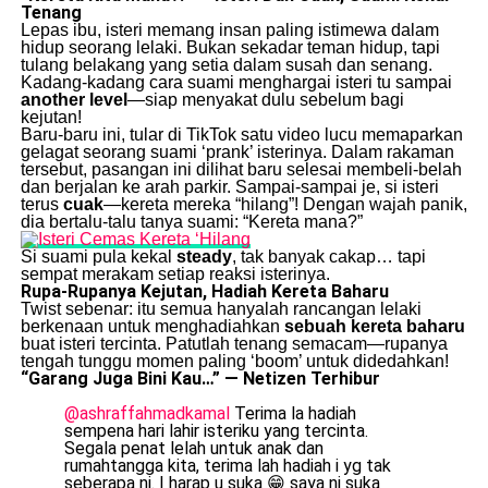
Tenang
Lepas ibu, isteri memang insan paling istimewa dalam
hidup seorang lelaki. Bukan sekadar teman hidup, tapi
tulang belakang yang setia dalam susah dan senang.
Kadang-kadang cara suami menghargai isteri tu sampai
another level
—siap menyakat dulu sebelum bagi
kejutan!
Baru-baru ini, tular di TikTok satu video lucu memaparkan
gelagat seorang suami ‘prank’ isterinya. Dalam rakaman
tersebut, pasangan ini dilihat baru selesai membeli-belah
dan berjalan ke arah parkir. Sampai-sampai je, si isteri
terus
cuak
—kereta mereka “hilang”! Dengan wajah panik,
dia bertalu-talu tanya suami: “Kereta mana?”
Si suami pula kekal
steady
, tak banyak cakap… tapi
sempat merakam setiap reaksi isterinya.
Rupa-Rupanya Kejutan, Hadiah Kereta Baharu
Twist sebenar: itu semua hanyalah rancangan lelaki
berkenaan untuk menghadiahkan
sebuah kereta baharu
buat isteri tercinta. Patutlah tenang semacam—rupanya
tengah tunggu momen paling ‘boom’ untuk didedahkan!
“Garang Juga Bini Kau…” — Netizen Terhibur
@ashraffahmadkamal
Terima la hadiah
sempena hari lahir isteriku yang tercinta.
Segala penat lelah untuk anak dan
rumahtangga kita, terima lah hadiah i yg tak
seberapa ni. I harap u suka 😁 saya ni suka