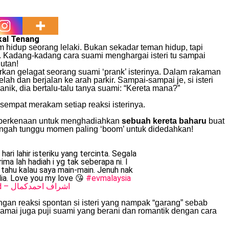
kal Tenang
m hidup seorang lelaki. Bukan sekadar teman hidup, tapi
. Kadang-kadang cara suami menghargai isteri tu sampai
utan!
arkan gelagat seorang suami ‘prank’ isterinya. Dalam rakaman
lah dan berjalan ke arah parkir. Sampai-sampai je, si isteri
nik, dia bertalu-talu tanya suami: “Kereta mana?”
 sempat merakam setiap reaksi isterinya.
ki berkenaan untuk menghadiahkan
sebuah kereta baharu
buat
tengah tunggu momen paling ‘boom’ untuk didedahkan!
ari lahir isteriku yang tercinta. Segala
ma lah hadiah i yg tak seberapa ni. I
e tahu kalau saya main-main. Jenuh nak
dia. Love you my love 😘
#evmalaysia
♬ original sound – اشراف احمدكمال
n reaksi spontan si isteri yang nampak “garang” sebab
amai juga puji suami yang berani dan romantik dengan cara