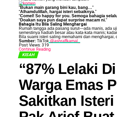
“
Bukan main garang bini kau, bang…
”
“
Alhamdulillah, hargai isteri sebaiknya.
”
“
Comel! So happy for you. Semoga bahagia selalu
“
Doakan saya pun dapat surprise macam ni.
”
Bahagia Itu Bila Saling Menghargai
Rumah tangga ada pasang surut—ada manis, ada uji
semestinya hadiah besar atau kata-kata manis; kada
Bila suami isteri saling memahami dan menghargai, d
Sumber:
TikTok
@ashraffkamal_
Post Views:
319
Continue Reading
KISAH
“87% Lelaki D
Warga Emas P
Sakitkan Ister
Pak Arief Bua