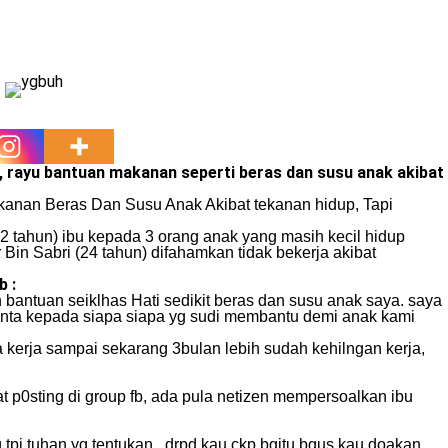
, rayu bantuan makanan seperti beras dan susu anak akibat
akanan Beras Dan Susu Anak Akibat tekanan hidup, Tapi
22 tahun) ibu kepada 3 orang anak yang masih kecil hidup
n Sabri (24 tahun) difahamkan tidak bekerja akibat
b :
antuan seiklhas Hati sedikit beras dan susu anak saya. saya
 minta kepada siapa siapa yg sudi membantu demi anak kami
kerja sampai sekarang 3bulan lebih sudah kehilngan kerja,
at p0sting di group fb, ada pula netizen mempersoalkan ibu
pi tuhan yg tentukan.. drpd kau ckp bgitu bgus kau doakan