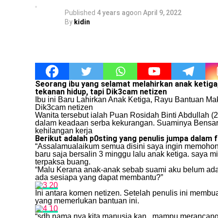
Published
4 years ago
on
April 9, 2022
By
kidin
Seorang ibu yang selamat melahirkan anak ketiga
tekanan hidup, tapi Dik3cam netizen
Ibu ini Baru Lahirkan Anak Ketiga, Rayu Bantuan M
Dik3cam netizen
Wanita tersebut ialah Puan Rosidah Binti Abdullah (
dalam keadaan serba kekurangan. Suaminya Bensar Bi
kehilangan kerja
Berikut adalah p0sting yang penulis jumpa dalam f
“Assalamualaikum semua disini saya ingin memohon b
baru saja bersalin 3 minggu lalu anak ketiga. saya
terpaksa buang.
“Malu Kerana anak-anak sebab suami aku belum ada 
ada sesiapa yang dapat membantu?”
Ini antara komen netizen. Setelah penulis ini membu
yang memerlukan bantuan ini.
“sdh nama nya kita manusia kan.. mampu merancang t