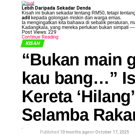
Lebih Daripada Sekadar Denda
Kisah ini bukan sekadar tentang RM50, tetapi tentan
adil
kepada golongan miskin dan warga emas.
Ia mengingatkan kita bahawa di sebalik peraturan, 
Kadangkala, yang mereka perlukan bukan simpati — 
Post Views:
229
Continue Reading
KISAH
“Bukan main g
kau bang…” Is
Kereta ‘Hilang
Selamba Rak
Published
10 months ago
on
October 17, 2025