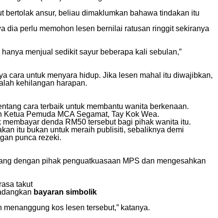
 bertolak ansur, beliau dimaklumkan bahawa tindakan itu
a dia perlu memohon lesen bernilai ratusan ringgit sekiranya
g hanya menjual sedikit sayur beberapa kali sebulan,”
nya cara untuk menyara hidup. Jika lesen mahal itu diwajibkan,
alah kehilangan harapan.
ntang cara terbaik untuk membantu wanita berkenaan.
uan Ketua Pemuda MCA Segamat, Tay Kok Wea.
k membayar denda RM50 tersebut bagi pihak wanita itu.
n itu bukan untuk meraih publisiti, sebaliknya demi
gan punca rezeki.
ncang dengan pihak penguatkuasaan MPS dan mengesahkan
rasa takut
cadangkan
bayaran simbolik
an menanggung kos lesen tersebut,” katanya.