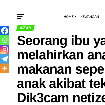
HOME
KEWANGAN
KISAH
Seorang ibu y
melahirkan ana
makanan seper
anak akibat te
Dik3cam netiz