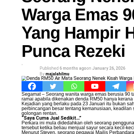
Warga Emas 9
Yang Hampir H
Punca Rezeki
Published
6 months ago
on
January 26, 2026
By
majalahilmu
Segamat – Seorang wanita warga emas berusia 90 ta
ramai apabila dikenakan denda RM50 hanya kerana m
Kejadian yang berlaku pada 23 Januari itu bukan 
perbincangan besar tentang kemanusiaan, keadilan 
golongan rentan.
“Saya Cuma Jual Sedikit…”
Perkara ini mula didedahkan oleh seorang penggun
tersebut ketika beliau menjual sayur secara kecil-kecil
Menurut Steven, seorang pegawai Majlis Perbanda