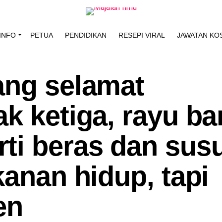
INFO
PETUA
PENDIDIKAN
RESEPI VIRAL
JAWATAN KO
ang selamat
k ketiga, rayu b
ti beras dan sus
kanan hidup, tapi
en