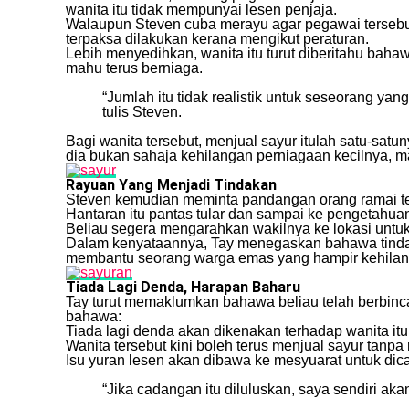
wanita itu tidak mempunyai lesen penjaja.
Walaupun Steven cuba merayu agar pegawai tersebut
terpaksa dilakukan kerana mengikut peraturan.
Lebih menyedihkan, wanita itu turut diberitahu bahaw
mahu terus berniaga.
“Jumlah itu tidak realistik untuk seseorang yan
tulis Steven.
Bagi wanita tersebut, menjual sayur itulah satu-satu
dia bukan sahaja kehilangan perniagaan kecilnya, m
Rayuan Yang Menjadi Tindakan
Steven kemudian meminta pandangan orang ramai te
Hantaran itu pantas tular dan sampai ke pengetah
Beliau segera mengarahkan wakilnya ke lokasi untu
Dalam kenyataannya, Tay menegaskan bahawa tindaka
membantu seorang warga emas yang hampir kehilan
Tiada Lagi Denda, Harapan Baharu
Tay turut memaklumkan bahawa beliau telah berbi
bahawa:
Tiada lagi denda akan dikenakan terhadap wanita itu
Wanita tersebut kini boleh terus menjual sayur tanpa 
Isu yuran lesen akan dibawa ke mesyuarat untuk di
“Jika cadangan itu diluluskan, saya sendiri ak