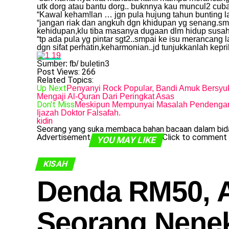
utk dorg atau bantu dorg.. buknnya kau muncul2 cuba 
“Kawal keham!lan … jgn pula hujung tahun bunting la
“jangan riak dan angkuh dgn khidupan yg senang.sm
kehidupan,klu tiba masanya dugaan dlm hidup susah j
“tp ada pula yg pintar sgt2..smpai ke isu merancang la
dgn sifat perhatin,keharmonian..jd tunjukkanlah kepri
Sumber: fb/ buletin3
Post Views:
266
Related Topics:
Up Next
Penyanyi Rock Popular, Bandi Amuk Bersyuk
Mengaji Al-Quran Dari Peringkat Asas
Don't Miss
Meskipun Mempunyai Masalah Pendengar
Ijazah Doktor Falsafah.
kidin
Seorang yang suka membaca bahan bacaan dalam bida
Advertisement
Click to comment
YOU MAY LIKE
KISAH
Denda RM50, A
Seorang Nenek