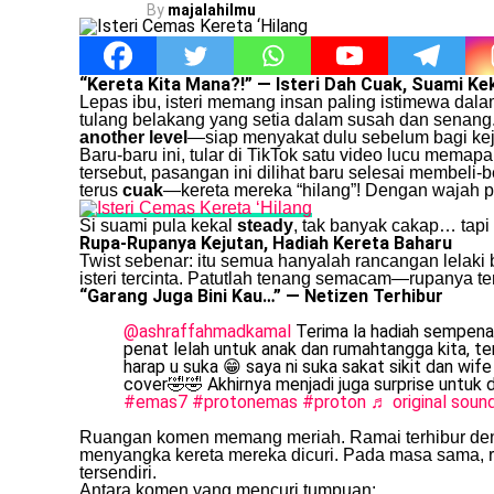
By
majalahilmu
“Kereta Kita Mana?!” — Isteri Dah Cuak, Suami Ke
Lepas ibu, isteri memang insan paling istimewa dala
tulang belakang yang setia dalam susah dan senang
another level
—siap menyakat dulu sebelum bagi kej
Baru-baru ini, tular di TikTok satu video lucu memap
tersebut, pasangan ini dilihat baru selesai membeli-be
terus
cuak
—kereta mereka “hilang”! Dengan wajah pa
Si suami pula kekal
steady
, tak banyak cakap… tapi
Rupa-Rupanya Kejutan, Hadiah Kereta Baharu
Twist sebenar: itu semua hanyalah rancangan lela
isteri tercinta. Patutlah tenang semacam—rupanya 
“Garang Juga Bini Kau…” — Netizen Terhibur
@ashraffahmadkamal
Terima la hadiah sempena h
penat lelah untuk anak dan rumahtangga kita, teri
harap u suka 😁 saya ni suka sakat sikit dan wif
cover🤣🤣 Akhirnya menjadi juga surprise untuk 
#emas7
#protonemas
#proton
Ruangan komen memang meriah. Ramai terhibur denga
menyangka kereta mereka dicuri. Pada masa sama, r
tersendiri.
Antara komen yang mencuri tumpuan: