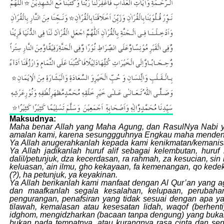
Maksudnya:
Maha benar Allah yang Maha Agung, dan RasulNya Nabi yan
amalan kami, karena sesunggguhnya Engkau maha menden
Ya Allah anugerahkanlah kepada kami kenikmatan/kemanisan b
Ya Allah jadikanlah huruf alif sebagai kelembutan, huruf
dalil/petunjuk, dza kecerdasan, ra rahmah, za kesucian, si
keluasan,`ain ilmu, gho kekayaan, fa kemenangan, qo kede
(?), ha petunjuk, ya keyakinan.
Ya Allah berikanlah kami manfaat dengan Al Qur’an yang a
dan maafkanlah segala kesalahan, kelupaan, perubaha
pengurangan, penafsiran yang tidak sesuai dengan apa yan
tilawah, kemalasan atau kesesatan lidah, waqof (berh
idghom, mengidzharkan (bacaan tanpa dengung) yang bukan
bukan pada tempatnya, atau kurangnya rasa cinta dan sen