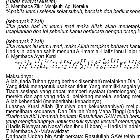
(Hadis riwayat Muslim)
5. Membaca Zikir Menjauhi Api Neraka
“Apabila kamu selesai solat subuh, bacalah doa berikut seb
(sebanyak 7 kali)
Jika pada hari itu kamu mati maka Allah akan menetapk
ucapkanlah doa ini sebelum kamu berbicara dengan orang la
(sebanyak 7 kali)
Jika malam itu kamu mati, maka Allah tetapkan bahawa kamu
Hadis ini adalah sahih menurut Al-Imam al-Hafiz Ibnu Haja
6. Membaca Ayat Kursi
وَٰتِ وَمَا فِى ٱلْأَرْضِ ۗ مَن ذَا ٱلَّذِى يَشْفَعُ عِندَهُۥٓ إِلَّا بِإِذْنِهِۦ
كُرْسِيُّهُ ٱلسَّمَـٰوَٰتِ وَٱلْأَرْضَ ۖ وَلَا يَـُٔودُهُۥ حِفْظُهُمَا ۚ وَهُوَ
Maksudnya:
Allah, tiada Tuhan (yang berhak disembah) melainkan Dia,
Yang tidak mengantuk usahkan tidur. Yang memiliki segala y
Tiada sesiapa yang dapat memberi syafaat (pertolongan)
mereka dan apa yang ada di belakang mereka, sedang mere
Allah kehendaki (memberitahu kepadanya).
Luasnya Kursi Allah (ilmuNya dan kekuasaanNya) melipu
memelihara keduanya. Dan Dia lah Yang Maha Tinggi (darj
“Daripada Abi Umamah berkata: Rasulullah SAW telah bersab
yang menghalangnya untuk masuk syurga kecuali menunggu
(Hadis Riwayat an Nasa‟i dan Ibnu Hibban) – Hadis ini adal
7. Membaca Al-Mu’awwidzat
Daripada Uqbah bin Amir berkata: Rasulullah SAW telah m