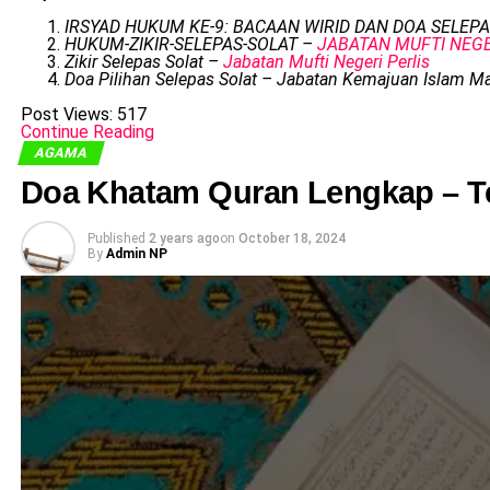
IRSYAD HUKUM KE-9: BACAAN WIRID DAN DOA SELEP
HUKUM-ZIKIR-SELEPAS-SOLAT –
JABATAN MUFTI NEG
Zikir Selepas Solat –
Jabatan Mufti Negeri Perlis
Doa Pilihan Selepas Solat – Jabatan Kemajuan Islam Ma
Post Views:
517
Continue Reading
AGAMA
Doa Khatam Quran Lengkap – T
Published
2 years ago
on
October 18, 2024
By
Admin NP