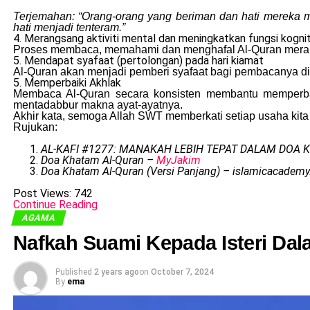
Terjemahan: “Orang-orang yang beriman dan hati mereka me
hati menjadi tenteram.”
4. Merangsang aktiviti mental dan meningkatkan fungsi kognit
Proses membaca, memahami dan menghafal Al-Quran meran
5. Mendapat syafaat (pertolongan) pada hari kiamat
Al-Quran akan menjadi pemberi syafaat bagi pembacanya di 
5. Memperbaiki Akhlak
Membaca Al-Quran secara konsisten membantu memperbai
mentadabbur makna ayat-ayatnya.
Akhir kata, semoga Allah SWT memberkati setiap usaha ki
Rujukan:
AL-KAFI #1277: MANAKAH LEBIH TEPAT DALAM DOA K
Doa Khatam Al-Quran –
MyJakim
Doa Khatam Al-Quran (Versi Panjang) – islamicacademy
Post Views:
742
Continue Reading
AGAMA
Nafkah Suami Kepada Isteri Da
Published
2 years ago
on
October 7, 2024
By
ema