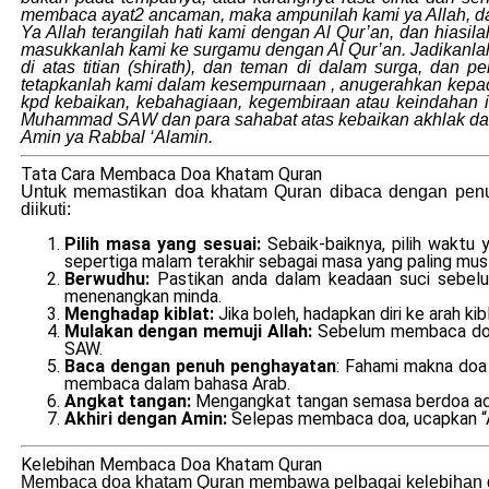
membaca ayat2 ancaman, maka ampunilah kami ya Allah, dan
Ya Allah terangilah hati kami dengan Al Qur’an, dan hiasil
masukkanlah kami ke surgamu dengan Al Qur’an. Jadikanlah
di atas titian (shirath), dan teman di dalam surga, dan 
tetapkanlah kami dalam kesempurnaan , anugerahkan kepad
kpd kebaikan, kebahagiaan, kegembiraan atau keindahan 
Muhammad SAW dan para sahabat atas kebaikan akhlak dan k
Amin ya Rabbal ‘Alamin.
Tata Cara Membaca Doa Khatam Quran
Untuk memastikan doa khatam Quran dibaca dengan penuh
diikuti:
Pilih masa yang sesuai:
Sebaik-baiknya, pilih wakt
sepertiga malam terakhir sebagai masa yang paling mus
Berwudhu:
Pastikan anda dalam keadaan suci sebelu
menenangkan minda.
Menghadap kiblat:
Jika boleh, hadapkan diri ke arah 
Mulakan dengan memuji Allah:
Sebelum membaca doa 
SAW.
Baca dengan penuh penghayatan
: Fahami makna doa
membaca dalam bahasa Arab.
Angkat tangan:
Mengangkat tangan semasa berdoa adal
Akhiri dengan Amin:
Selepas membaca doa, ucapkan “A
Kelebihan Membaca Doa Khatam Quran
Membaca doa khatam Quran membawa pelbagai kelebihan da