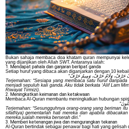
Bukan sahaja membaca doa khatam quran mempunyai keleb
yang dijanjikan oleh Allah SWT. Antaranya ialah:
1. Mendapat pahala dan ganjaran berlipat ganda
Setiap huruf yang dibaca akan diganjarkan dengan 10 keb
Terjemahan: “Sesiapa yang membaca satu huruf daripada K
menjadi sepuluh kali ganda. Aku tidak berkata ‘Alif Lam Mim’ 
Riwayat Tirmizi).
2. Meningkatkan keimanan dan ketakwaan
Membaca Al-Quran membantu meningkatkan hubungan spiri
Terjemahan: “Sesungguhnya orang-orang yang beriman itu (
sifatNya) gementarlah hati mereka dan apabila dibacak
mereka jualah mereka berserah diri.”
3. Memberi ketenangan jiwa dan mengurangkan tekanan
Al-Quran bertindak sebagai penawar bagi hati yang gelisah 