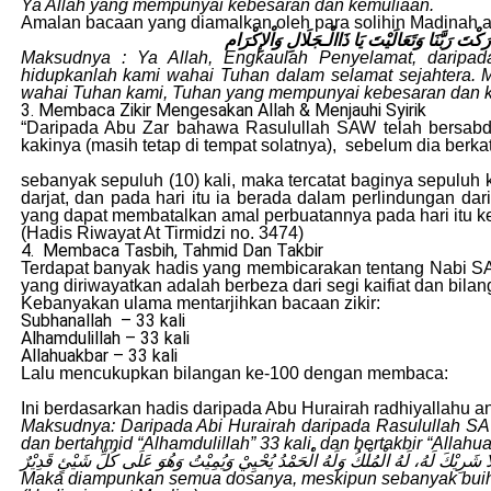
Ya Allah yang mempunyai kebesaran dan kemuliaan.
Amalan bacaan yang diamalkan oleh para solihin Madinah
ارَكْتَ رَبَّنَا وَتَعَالَيْتَ يَا ذَاالْـجَلَالِ وَاْلإِكْرَام
Maksudnya : Ya Allah, Engkaulah Penyelamat, daripa
hidupkanlah kami wahai Tuhan dalam selamat sejahtera. 
wahai Tuhan kami, Tuhan yang mempunyai kebesaran dan 
3. Membaca Zikir Mengesakan Allah & Menjauhi Syirik
“Daripada Abu Zar bahawa Rasulullah SAW telah bersab
kakinya (masih tetap di tempat solatnya), sebelum dia berk
sebanyak sepuluh (10) kali, maka tercatat baginya sepuluh
darjat, dan pada hari itu ia berada dalam perlindungan dar
yang dapat membatalkan amal perbuatannya pada hari itu ke
(Hadis Riwayat At Tirmidzi no. 3474)
4. Membaca Tasbih, Tahmid Dan Takbir
Terdapat banyak hadis yang membicarakan tentang Nabi SAW
yang diriwayatkan adalah berbeza dari segi kaifiat dan bila
Kebanyakan ulama mentarjihkan bacaan zikir:
Subhanallah – 33 kali
Alhamdulillah – 33 kali
Allahuakbar – 33 kali
Lalu mencukupkan bilangan ke-100 dengan membaca:
Ini berdasarkan hadis daripada Abu Hurairah radhiyallahu 
Maksudnya: Daripada Abi Hurairah daripada Rasulullah SAW 
dan bertahmid “Alhamdulillah” 33 kali, dan bertakbir “Alla
ُ لَا شَرِيْكَ لَهُ، لَهُ الْمُلْكُ وَلَهُ الْحَمْدُ يُحْيِيْ وَيُمِيْتُ وَهُوَ عَلَى كُلِّ شَيْئٍ قَدِيْرٌ
Maka diampunkan semua dosanya, meskipun sebanyak buih 