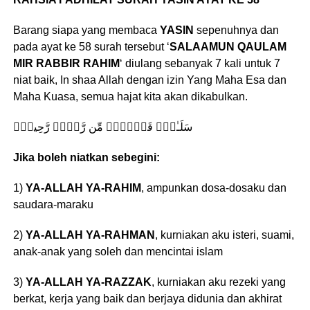
Barang siapa yang membaca
YASIN
sepenuhnya dan
pada ayat ke 58 surah tersebut ‘
SALAAMUN QAULAM
MIR RABBIR RAHIM
‘ diulang sebanyak 7 kali untuk 7
niat baik, In shaa Allah dengan izin Yang Maha Esa dan
Maha Kuasa, semua hajat kita akan dikabulkan.
سَلَـٰمٌ۬ قَوۡلاً۬ مِّن رَّبٍّ۬ رَّحِيمٍ۬
Jika boleh niatkan sebegini:
1)
YA-ALLAH YA-RAHIM
, ampunkan dosa-dosaku dan
saudara-maraku
2)
YA-ALLAH YA-RAHMAN
, kurniakan aku isteri, suami,
anak-anak yang soleh dan mencintai islam
3)
YA-ALLAH YA-RAZZAK
, kurniakan aku rezeki yang
berkat, kerja yang baik dan berjaya didunia dan akhirat