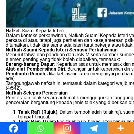
Nafkah Suami Kepada Isteri
Dalam konteks perkahwinan, Nafkah Suami Kepada Isteri yan
perkara di atas, tetapi juga perhatian dan kesejahteraan ps
ditunaikan, tidak kira sama ada isteri turut bekerja atau tidak.
Nafkah Suami Kepada Isteri Semasa Perkahwinan
Menurut fatwa dan panduan dari JAKIM serta sumber-sumbe
elemen penting yang tidak boleh diabaikan, termasuk:
Barang-barang Dapur
: Keperluan asas untuk memasak dan 
Alat-alat Pembersihan Diri
: Barangan untuk kebersihan diri
Pembantu Rumah
: Jika kebiasaan isteri mempunyai pembant
ada).
Tanggungjawab nafkah ini termasuk dalam kategori wajib me
(4/542).
Nafkah Selepas Penceraian
Penceraian tidak secara automatik menggugurkan tanggungj
penceraian bergantung kepada jenis talak yang diberikan ole
Talak Raj’i (Rujuk)
: Dalam tempoh edah talak raj’i, su
tempat tinggal.
Talak Bain
: Dalam kes talak bain, bekas isteri hanya l
ketika diceraikan, dia berhak mendapat nafkah penuh seper
Talak Sebelum Persetubuhan
: Sekiranya talak berlak