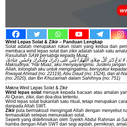
Wirid Lepas Solat & Zikir – Panduan Lengkap
Solat adalah merupakan rukun islam yang kedua dan peri
membaca wirid lepas solat dan zikir adalah salah satu amal
Rasulullah SAW bersabda kepada Muaz:
ُّكَ لا تَدَعْ دُبُرَ كُلِّ صَلاَةٍ، اَللَّهُمَّ أعِنِّي عَلَى ذِكْرِكَ وَشُكْرِكَ وَحُسْنِ عِبَادَتِكَ
Maksudnya: “Hai Muaz, aku menyayangimu. Justeru jangan k
Allah, tolonglah aku untuk mengingatimu, bersyukur kepa
Riwayat Ahmad (no: 22119), Abu Daud (no: 1524), dan al-Na
(no: 2020), dan Ibn Khuzaimah dalam Sahihnya (no: 751)
Makna Wirid Lepas Solat & Zikir
Wirid lepas solat
merujuk kepada bacaan atau amalan yang 
Al-Quran, zikir, dan doa-doa tertentu.
Wirid lepas solat bukanlah satu ritual, tetapi merupakan
daripada Allah SWT.
Zikir
pula bermaksud mengingati Allah dengan menyebut na
termasuklah selepas menunaikan solat.
Seperti yang didefinisikan oleh Syeikh Abdul Rahman al-S
hamba dengan Allah SWT dari segi aqidah, pemikiran, amalan