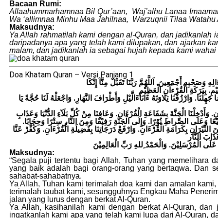
Bacaan Rumi:
Allaahummarhamnaa Bil Qur’aan, Waj’alhu Lanaa Imaam
Wa ‘allimnaa Minhu Maa Jahilnaa, Warzuqnii Tilaa Watahu 
Maksudnya:
Ya Allah rahmatilah kami dengan al-Quran, dan jadikanlah i
daripadanya apa yang telah kami dilupakan, dan ajarkan ka
malam, dan jadikanlah ia sebagai hujah kepada kami wahai
Doa Khatam Quran – Versi Panjang 1
َصَحْبِهِ أَجْمَعِينَ. اَللَّهُمَّ رَبَّنَا تَقَبَّلْ مِنَّآ إِنَّكَا
 جَهِلْنَا. وَارْزُقْنَا تِلَاوَتَهُ ءَانَآءَالَّيْلِ وَأَطْرَافَ النَّهَارِ. وَاجْعَلْهُ لَنَا حُجَّةً يَا
ءَانِ. وَأَدْخِلْنَا الْجَنَّةَ بِشَفَاعَةِ الْقُرْءَانِ. وَعَافِنَا مِنْ كُلِّ بَلَآءِ الدُّنْيَا وَعَذَابِ
فِيْعًا وَعَلَى الصِّراطِ نُوْرًا. وَإِلَى الْجَنَّةِ رَفِيْقًا وَمِنَ النَّارِ سِتْرًا وَحِجَابًا
ِنَ النِّيْرَانِ بِكَرَامَةِ الْقُرْءَانِ. وَارْفَعْ دَرَجَاتِنَا بِفَضِيلَةِ الْقُرْءَانِ. وَكَفِّرْ عَنَّا
َلَى الْمُرْسَلِيْنَ. وَالْحَمْدُ ِللهِ رَبِّ الْعَالِمِيْنَ
Maksudnya:
“Segala puji tertentu bagi Allah, Tuhan yang memelihara 
yang baik adalah bagi orang-orang yang bertaqwa. Dan s
sahabat-sahabatnya.
Ya Allah, Tuhan kami terimalah doa kami dan amalan ka
terimalah taubat kami, sesungguhnya Engkau Maha Penerim
jalan yang lurus dengan berkat Al-Quran.
Ya Allah, kasihanilah kami dengan berkat Al-Quran, dan 
ingatkanlah kami apa yang telah kami lupa dari Al-Quran, d