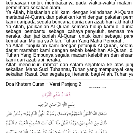
keupayaan untuk membacanya pada waktu-waktu malam da
pemelihara sekalian alam.
Ya Allah, hiaskanlah diri kami dengan keindahan Al-Qura
martabat Al-Quran, dan pakaikan kami dengan pakaian perm
kami daripada segala bencana dunia dan azab hari akhirat 
Ya Allah, jadikanlah Al-Quran semasa hidup kami di dun
sebagai pembantu, sebagai cahaya penyuluh, semasa men
neraka, dan jadikanlah Al-Quran untuk kami sebagai pa
kemuliaan Mu jua ya Allah, Tuhan Yang Maha Pemurah.
Ya Allah, tunjukilah kami dengan petunjuk Al-Quran, sela
darjat martabat kami dengan sebab kelebihan Al-Quran,
Tuhan Yang Empunya segala macam kelebihan dan ehsan. W
kami dari azab api neraka.
Allah mencucuri rahmat dan salam sejahtera ke atas j
sekalian. Maha Suci Tuhanmu, Tuhan yang mempunyai keag
sekalian Rasul. Dan segala puji tertentu bagi Allah, Tuhan
Doa Khatam Quran – Versi Panjang 2