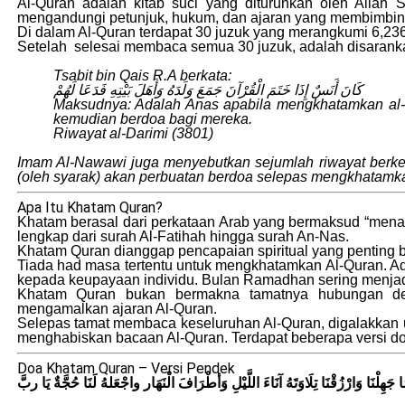
Al-Quran adalah kitab suci yang diturunkan oleh All
mengandungi petunjuk, hukum, dan ajaran yang membimbing
Di dalam Al-Quran terdapat 30 juzuk yang merangkumi 6,23
Setelah selesai membaca semua 30 juzuk, adalah disaranka
Tsabit bin Qais R.A berkata:
كَانَ أَنَسٌ إِذَا خَتَمَ الْقُرْآنَ جَمَعَ وَلَدَهُ وَأَهَلَ بَيْتِهِ فَدَعَا لَهُمْ
Maksudnya: Adalah Anas apabila mengkhatamkan al-
kemudian berdoa bagi mereka.
Riwayat al-Darimi (3801)
Imam Al-Nawawi juga menyebutkan sejumlah riwayat berken
(oleh syarak) akan perbuatan berdoa selepas mengkhatamka
Apa Itu Khatam Quran?
Khatam berasal dari perkataan Arab yang bermaksud “men
lengkap dari surah Al-Fatihah hingga surah An-Nas.
Khatam Quran dianggap pencapaian spiritual yang penting 
Tiada had masa tertentu untuk mengkhatamkan Al-Quran. A
kepada keupayaan individu. Bulan Ramadhan sering menjad
Khatam Quran bukan bermakna tamatnya hubungan de
mengamalkan ajaran Al-Quran.
Selepas tamat membaca keseluruhan Al-Quran, digalakkan
menghabiskan bacaan Al-Quran. Terdapat beberapa versi do
Doa Khatam Quran – Versi Pendek
 جَهِلْنَا وَارْزُقْنَا تِلَاوَتَهُ آنَاءَ اللَّيْلِ وَأطْرَافَ الْنَهَار واجْعَلهُ لَنَا حُجَّةٌ يَا ربَّ