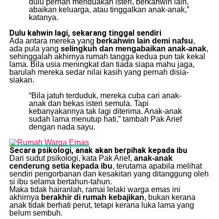
dulu pernah menduakan isteri, berkahwin lain,
abaikan keluarga, atau tinggalkan anak-anak,”
katanya.
Dulu kahwin lagi, sekarang tinggal sendiri
Ada antara mereka yang
berkahwin lain demi nafsu
,
ada pula yang
selingkuh dan mengabaikan anak-anak
,
sehinggalah akhirnya rumah tangga kedua pun tak kekal
lama. Bila usia meningkat dan tiada siapa mahu jaga,
barulah mereka sedar nilai kasih yang pernah disia-
siakan.
“Bila jatuh terduduk, mereka cuba cari anak-
anak dan bekas isteri semula. Tapi
kebanyakannya tak lagi diterima. Anak-anak
sudah lama menutup hati,” tambah Pak Arief
dengan nada sayu.
Secara psikologi, anak akan berpihak kepada ibu
Dari sudut psikologi, kata Pak Arief,
anak-anak
cenderung setia kepada ibu
, terutama apabila melihat
sendiri pengorbanan dan kesakitan yang ditanggung oleh
si ibu selama bertahun-tahun.
Maka tidak hairanlah, ramai lelaki warga emas ini
akhirnya
berakhir di rumah kebajikan
, bukan kerana
anak tidak berhati perut, tetapi kerana luka lama yang
belum sembuh.