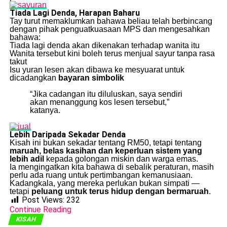
Tiada Lagi Denda, Harapan Baharu
Tay turut memaklumkan bahawa beliau telah berbincang
dengan pihak penguatkuasaan MPS dan mengesahkan
bahawa:
Tiada lagi denda akan dikenakan terhadap wanita itu
Wanita tersebut kini boleh terus menjual sayur tanpa rasa
takut
Isu yuran lesen akan dibawa ke mesyuarat untuk
dicadangkan
bayaran simbolik
“Jika cadangan itu diluluskan, saya sendiri
akan menanggung kos lesen tersebut,”
katanya.
Lebih Daripada Sekadar Denda
Kisah ini bukan sekadar tentang RM50, tetapi tentang
maruah, belas kasihan dan keperluan sistem yang
lebih adil
kepada golongan miskin dan warga emas.
Ia mengingatkan kita bahawa di sebalik peraturan, masih
perlu ada ruang untuk pertimbangan kemanusiaan.
Kadangkala, yang mereka perlukan bukan simpati —
tetapi
peluang untuk terus hidup dengan bermaruah
.
Post Views:
232
Continue Reading
KISAH