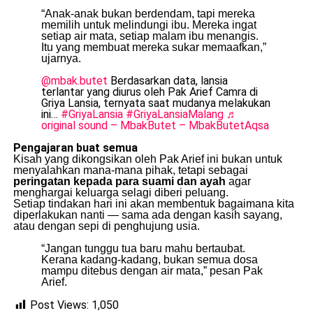
“Anak-anak bukan berdendam, tapi mereka
memilih untuk melindungi ibu. Mereka ingat
setiap air mata, setiap malam ibu menangis.
Itu yang membuat mereka sukar memaafkan,”
ujarnya.
@mbak.butet
Berdasarkan data, lansia
terlantar yang diurus oleh Pak Arief Camra di
Griya Lansia, ternyata saat mudanya melakukan
ini…
#GriyaLansia
#GriyaLansiaMalang
♬
original sound – MbakButet – MbakButetAqsa
Pengajaran buat semua
Kisah yang dikongsikan oleh Pak Arief ini bukan untuk
menyalahkan mana-mana pihak, tetapi sebagai
peringatan kepada para suami dan ayah
agar
menghargai keluarga selagi diberi peluang.
Setiap tindakan hari ini akan membentuk bagaimana kita
diperlakukan nanti — sama ada dengan kasih sayang,
atau dengan sepi di penghujung usia.
“Jangan tunggu tua baru mahu bertaubat.
Kerana kadang-kadang, bukan semua dosa
mampu ditebus dengan air mata,” pesan Pak
Arief.
Post Views:
1,050