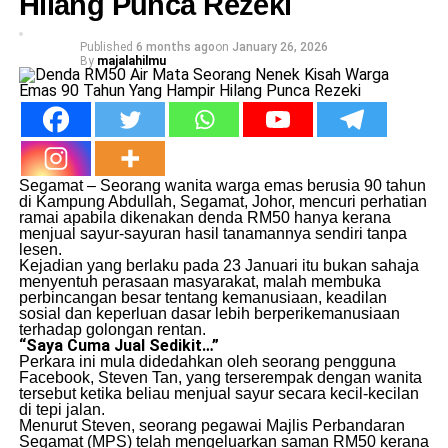
Hilang Punca Rezeki
Published
6 months ago
on
January 26, 2026
By
majalahilmu
Segamat – Seorang wanita warga emas berusia 90 tahun
di Kampung Abdullah, Segamat, Johor, mencuri perhatian
ramai apabila dikenakan denda RM50 hanya kerana
menjual sayur-sayuran hasil tanamannya sendiri tanpa
lesen.
Kejadian yang berlaku pada 23 Januari itu bukan sahaja
menyentuh perasaan masyarakat, malah membuka
perbincangan besar tentang kemanusiaan, keadilan
sosial dan keperluan dasar lebih berperikemanusiaan
terhadap golongan rentan.
“Saya Cuma Jual Sedikit…”
Perkara ini mula didedahkan oleh seorang pengguna
Facebook, Steven Tan, yang terserempak dengan wanita
tersebut ketika beliau menjual sayur secara kecil-kecilan
di tepi jalan.
Menurut Steven, seorang pegawai Majlis Perbandaran
Segamat (MPS) telah mengeluarkan saman RM50 kerana