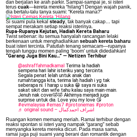
dan berjalan ke arah parkir. Sampai-sampai je, si isteri
terus
cuak
—kereta mereka “hilang”! Dengan wajah panik,
dia bertalu-talu tanya suami: “Kereta mana?”
Si suami pula kekal
steady
, tak banyak cakap… tapi
sempat merakam setiap reaksi isterinya.
Rupa-Rupanya Kejutan, Hadiah Kereta Baharu
Twist sebenar: itu semua hanyalah rancangan lelaki
berkenaan untuk menghadiahkan
sebuah kereta baharu
buat isteri tercinta. Patutlah tenang semacam—rupanya
tengah tunggu momen paling ‘boom’ untuk didedahkan!
“Garang Juga Bini Kau…” — Netizen Terhibur
@ashraffahmadkamal
Terima la hadiah
sempena hari lahir isteriku yang tercinta.
Segala penat lelah untuk anak dan
rumahtangga kita, terima lah hadiah i yg tak
seberapa ni. I harap u suka 😁 saya ni suka
sakat sikit dan wife tahu kalau saya main-main.
Jenuh nak cover🤣🤣 Akhirnya menjadi juga
surprise untuk dia. Love you my love 😘
#evmalaysia
#emas7
#protonemas
#proton
♬ original sound – اشراف احمدكمال
Ruangan komen memang meriah. Ramai terhibur dengan
reaksi spontan si isteri yang nampak “garang” sebab
menyangka kereta mereka dicuri. Pada masa sama,
ramai juga puji suami yang berani dan romantik dengan