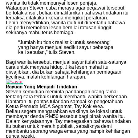
wanita itu tidak mempunyai lesen penjaja.
Walaupun Steven cuba merayu agar pegawai tersebut
bertolak ansur, beliau dimaklumkan bahawa tindakan itu
terpaksa dilakukan kerana mengikut peraturan.
Lebih menyedihkan, wanita itu turut diberitahu bahawa
dia perlu memohon lesen bernilai ratusan ringgit
sekiranya mahu terus berniaga.
“Jumlah itu tidak realistik untuk seseorang
yang hanya menjual sedikit sayur beberapa
kali sebulan,” tulis Steven.
Bagi wanita tersebut, menjual sayur itulah satu-satunya
cara untuk menyara hidup. Jika lesen mahal itu
diwajibkan, dia bukan sahaja kehilangan perniagaan
kecilnya, malah kehilangan harapan.
Rayuan Yang Menjadi Tindakan
Steven kemudian meminta pandangan orang ramai
tentang cara terbaik untuk membantu wanita berkenaan.
Hantaran itu pantas tular dan sampai ke pengetahuan
Ketua Pemuda MCA Segamat, Tay Kok Wea.
Beliau segera mengarahkan wakilnya ke lokasi untuk
membayar denda RM50 tersebut bagi pihak wanita itu.
Dalam kenyataannya, Tay menegaskan bahawa tindakan
itu bukan untuk meraih publisiti, sebaliknya demi
membantu seorang warga emas yang hampir kehilangan
punca rezeki.