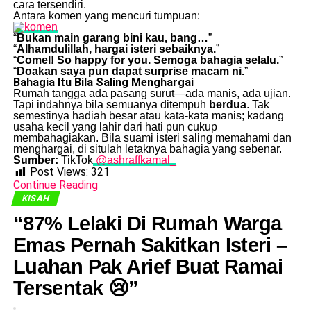
cara tersendiri.
Antara komen yang mencuri tumpuan:
“
Bukan main garang bini kau, bang…
”
“
Alhamdulillah, hargai isteri sebaiknya.
”
“
Comel! So happy for you. Semoga bahagia selalu.
”
“
Doakan saya pun dapat surprise macam ni.
”
Bahagia Itu Bila Saling Menghargai
Rumah tangga ada pasang surut—ada manis, ada ujian.
Tapi indahnya bila semuanya ditempuh
berdua
. Tak
semestinya hadiah besar atau kata-kata manis; kadang
usaha kecil yang lahir dari hati pun cukup
membahagiakan. Bila suami isteri saling memahami dan
menghargai, di situlah letaknya bahagia yang sebenar.
Sumber:
TikTok
@ashraffkamal_
Post Views:
321
Continue Reading
KISAH
“87% Lelaki Di Rumah Warga
Emas Pernah Sakitkan Isteri –
Luahan Pak Arief Buat Ramai
Tersentak 😢”