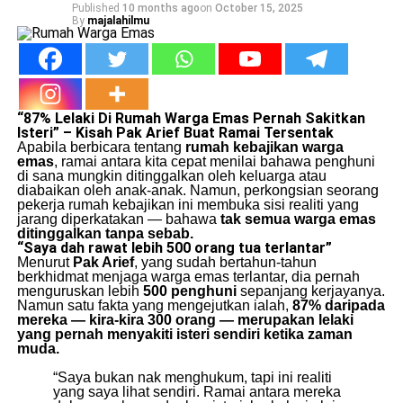
Published
10 months ago
on
October 15, 2025
By
majalahilmu
“87% Lelaki Di Rumah Warga Emas Pernah Sakitkan
Isteri” – Kisah Pak Arief Buat Ramai Tersentak
Apabila berbicara tentang
rumah kebajikan warga
emas
, ramai antara kita cepat menilai bahawa penghuni
di sana mungkin ditinggalkan oleh keluarga atau
diabaikan oleh anak-anak. Namun, perkongsian seorang
pekerja rumah kebajikan ini membuka sisi realiti yang
jarang diperkatakan — bahawa
tak semua warga emas
ditinggalkan tanpa sebab.
“Saya dah rawat lebih 500 orang tua terlantar”
Menurut
Pak Arief
, yang sudah bertahun-tahun
berkhidmat menjaga warga emas terlantar, dia pernah
menguruskan lebih
500 penghuni
sepanjang kerjayanya.
Namun satu fakta yang mengejutkan ialah,
87% daripada
mereka — kira-kira 300 orang — merupakan lelaki
yang pernah menyakiti isteri sendiri ketika zaman
muda.
“Saya bukan nak menghukum, tapi ini realiti
yang saya lihat sendiri. Ramai antara mereka