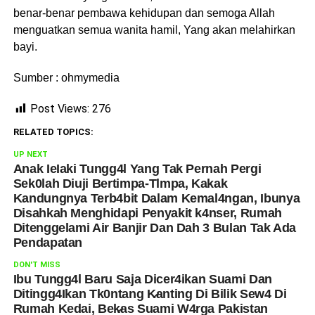
benar-benar pembawa kehidupan dan semoga Allah
menguatkan semua wanita hamil, Yang akan melahirkan
bayi.
Sumber : ohmymedia
Post Views:
276
RELATED TOPICS:
UP NEXT
Anak IeIaki Tungg4l Yang Tak Pernah Pergi
Sek0lah Diuji Bertimpa-Tlmpa, Kakak
Kandungnya Terb4bit Dalam Kemal4ngan, Ibunya
Disahkah Menghidapi Penyakit k4nser, Rumah
Ditenggelami Air Banjir Dan Dah 3 Bulan Tak Ada
Pendapatan
DON'T MISS
Ibu Tungg4l Baru Saja Dicer4ikan Suami Dan
Ditingg4Ikan Tk0ntang K̷anting Di Bilik Sew4 Di
Rumah Kedai, Bek̷as Suami W4rga Pakistan