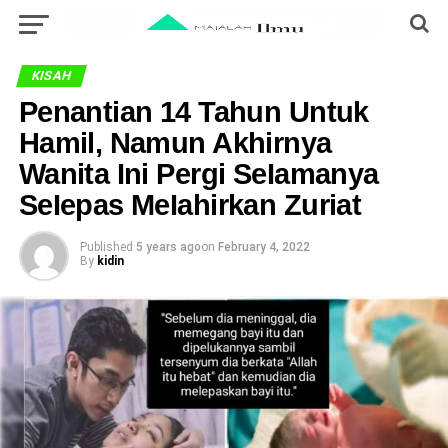
KISAH
Penantian 14 Tahun Untuk
Hamil, Namun Akhirnya
Wanita Ini Pergi SeIamanya
SeIepas MeIahirkan Zuriat
Published
5 years ago
on
February 4, 2022
By
kidin