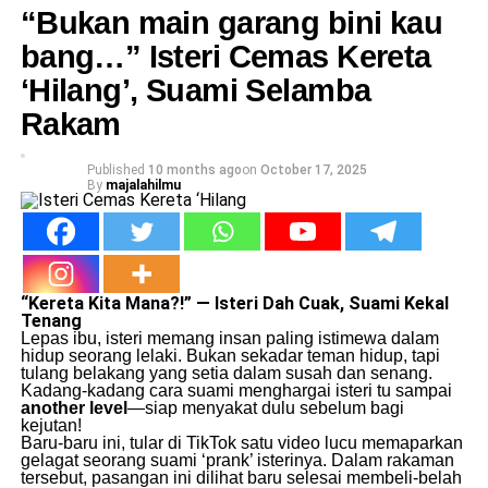
“Bukan main garang bini kau
bang…” Isteri Cemas Kereta
‘Hilang’, Suami Selamba
Rakam
Published
10 months ago
on
October 17, 2025
By
majalahilmu
“Kereta Kita Mana?!” — Isteri Dah Cuak, Suami Kekal
Tenang
Lepas ibu, isteri memang insan paling istimewa dalam
hidup seorang lelaki. Bukan sekadar teman hidup, tapi
tulang belakang yang setia dalam susah dan senang.
Kadang-kadang cara suami menghargai isteri tu sampai
another level
—siap menyakat dulu sebelum bagi
kejutan!
Baru-baru ini, tular di TikTok satu video lucu memaparkan
gelagat seorang suami ‘prank’ isterinya. Dalam rakaman
tersebut, pasangan ini dilihat baru selesai membeli-belah