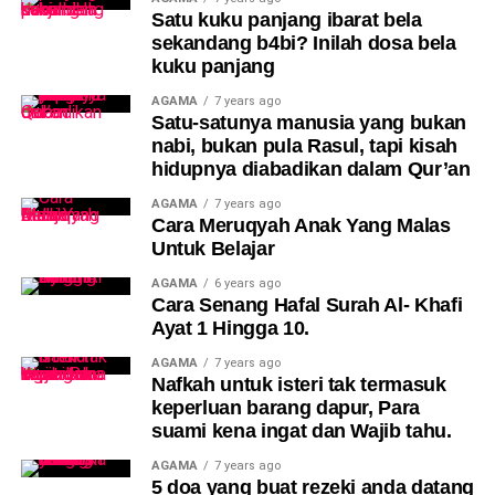
Satu kuku panjang ibarat bela
sekandang b4bi? Inilah dosa bela
kuku panjang
AGAMA
7 years ago
Satu-satunya manusia yang bukan
nabi, bukan pula Rasul, tapi kisah
hidupnya diabadikan dalam Qur’an
AGAMA
7 years ago
Cara Meruqyah Anak Yang Malas
Untuk Belajar
AGAMA
6 years ago
Cara Senang Hafal Surah Al- Khafi
Ayat 1 Hingga 10.
AGAMA
7 years ago
Nafkah untuk isteri tak termasuk
keperluan barang dapur, Para
suami kena ingat dan Wajib tahu.
AGAMA
7 years ago
5 doa yang buat rezeki anda datang