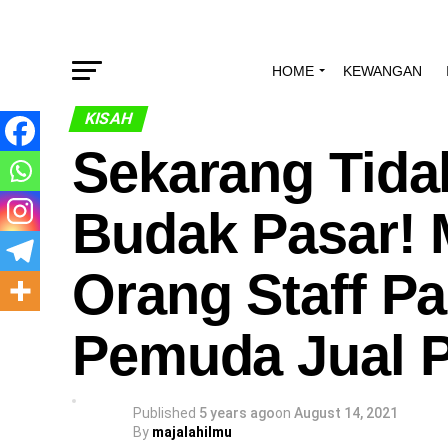
HOME
KEWANGAN
KISAH
Sekarang Tida
Budak Pasar! M
Orang Staff Pa
Pemuda Jual P
Published
5 years ago
on
August 14, 2021
By
majalahilmu