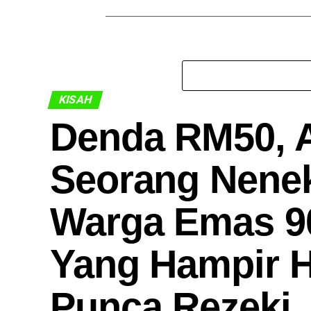
KISAH
Denda RM50, A
Seorang Nenek
Warga Emas 9
Yang Hampir H
Punca Rezeki