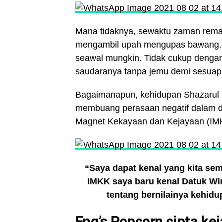
Mana tidaknya, sewaktu zaman remaj
mengambil upah mengupas bawang. Ma
seawal mungkin. Tidak cukup dengan 
saudaranya tanpa jemu demi sesuap 
Bagaimanapun, kehidupan Shazarul p
membuang perasaan negatif dalam dir
Magnet Kekayaan dan Kejayaan (IMKK
“Saya dapat kenal yang kita sem
IMKK saya baru kenal Datuk W
tentang bernilainya kehidu
Eng’s Popcorn cipta kej