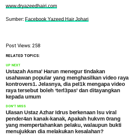
www.dryazeedhairi.com
Sumber:
Facebook Yazeed Hair Johari
Post Views:
258
RELATED TOPICS:
UP NEXT
Ustazah Asma’ Harun menegur tindakan
usahawan popular yang menghasilkan video raya
kontrovers1. Jelasnya, dia pel1k mengapa video
raya tersebut boleh ‘terl3pas’ dan ditayangkan
kepada umum
DON'T MISS
Ulasan Ustaz Azhar Idrus berkenaan lsu viral
pender4an kanak-kanak, Apakah hukvm 0rang
yang mempertahankan pelaku, walaupun bukti
menujukkan dia melakukan kesalahan?