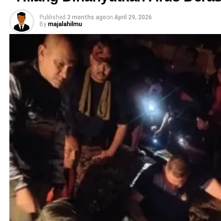
Published
3 months ago
on
April 29, 2026
By
majalahilmu