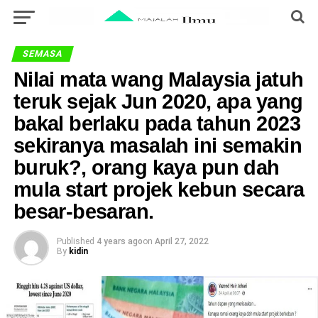
SEMASA
Nilai mata wang Malaysia jatuh
teruk sejak Jun 2020, apa yang
bakal berlaku pada tahun 2023
sekiranya masalah ini semakin
buruk?, orang kaya pun dah
mula start projek kebun secara
besar-besaran.
Published
4 years ago
on
April 27, 2022
By
kidin