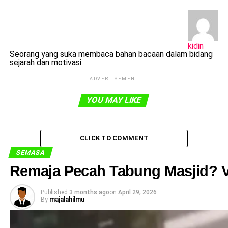
kidin
Seorang yang suka membaca bahan bacaan dalam bidang
sejarah dan motivasi
ADVERTISEMENT
YOU MAY LIKE
CLICK TO COMMENT
SEMASA
Remaja Pecah Tabung Masjid? V
Published
3 months ago
on
April 29, 2026
By
majalahilmu