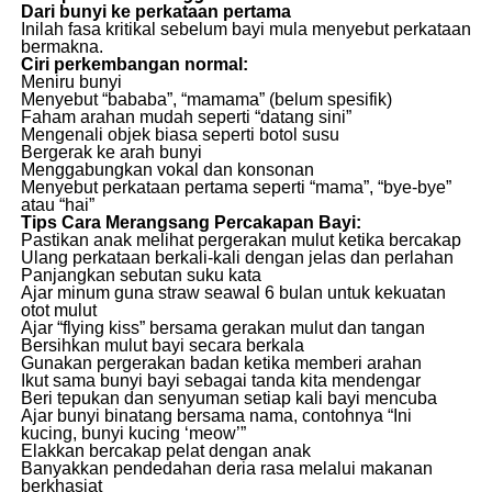
Dari bunyi ke perkataan pertama
Inilah fasa kritikal sebelum bayi mula menyebut perkataan
bermakna.
Ciri perkembangan normal:
Meniru bunyi
Menyebut “bababa”, “mamama” (belum spesifik)
Faham arahan mudah seperti “datang sini”
Mengenali objek biasa seperti botol susu
Bergerak ke arah bunyi
Menggabungkan vokal dan konsonan
Menyebut perkataan pertama seperti “mama”, “bye-bye”
atau “hai”
Tips Cara Merangsang Percakapan Bayi:
Pastikan anak melihat pergerakan mulut ketika bercakap
Ulang perkataan berkali-kali dengan jelas dan perlahan
Panjangkan sebutan suku kata
Ajar minum guna straw seawal 6 bulan untuk kekuatan
otot mulut
Ajar “flying kiss” bersama gerakan mulut dan tangan
Bersihkan mulut bayi secara berkala
Gunakan pergerakan badan ketika memberi arahan
Ikut sama bunyi bayi sebagai tanda kita mendengar
Beri tepukan dan senyuman setiap kali bayi mencuba
Ajar bunyi binatang bersama nama, contohnya “Ini
kucing, bunyi kucing ‘meow’”
Elakkan bercakap pelat dengan anak
Banyakkan pendedahan deria rasa melalui makanan
berkhasiat