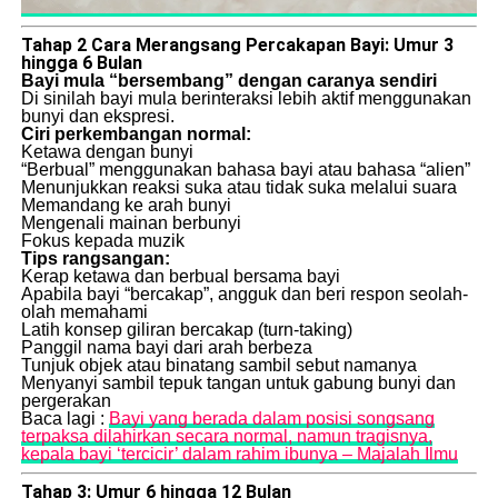
Tahap 2 Cara Merangsang Percakapan Bayi: Umur 3
hingga 6 Bulan
Bayi mula “bersembang” dengan caranya sendiri
Di sinilah bayi mula berinteraksi lebih aktif menggunakan
bunyi dan ekspresi.
Ciri perkembangan normal:
Ketawa dengan bunyi
“Berbual” menggunakan bahasa bayi atau bahasa “alien”
Menunjukkan reaksi suka atau tidak suka melalui suara
Memandang ke arah bunyi
Mengenali mainan berbunyi
Fokus kepada muzik
Tips rangsangan:
Kerap ketawa dan berbual bersama bayi
Apabila bayi “bercakap”, angguk dan beri respon seolah-
olah memahami
Latih konsep giliran bercakap (turn-taking)
Panggil nama bayi dari arah berbeza
Tunjuk objek atau binatang sambil sebut namanya
Menyanyi sambil tepuk tangan untuk gabung bunyi dan
pergerakan
Baca lagi :
Bayi yang berada dalam posisi songsang
terpaksa dilahirkan secara normal, namun tragisnya,
kepala bayi ‘tercicir’ dalam rahim ibunya – Majalah Ilmu
Tahap 3: Umur 6 hingga 12 Bulan