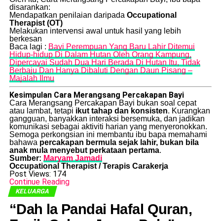
disarankan:
Mendapatkan penilaian daripada
Occupational
Therapist (OT)
Melakukan intervensi awal untuk hasil yang lebih
berkesan
Baca lagi :
Bayi Perempuan Yang Baru Lahir Ditemui
Hidup-hidup Di Dalam Hutan Oleh Orang Kampung,
Dipercayai Sudah Dua Hari Berada Di Hutan Itu, Tidak
Berbaju Dan Hanya Dibaluti Dengan Daun Pisang –
Majalah Ilmu
Kesimpulan Cara Merangsang Percakapan Bayi
Cara Merangsang Percakapan Bayi bukan soal cepat
atau lambat, tetapi
ikut tahap dan konsisten
. Kurangkan
gangguan, banyakkan interaksi bersemuka, dan jadikan
komunikasi sebagai aktiviti harian yang menyeronokkan.
Semoga perkongsian ini membantu ibu bapa memahami
bahawa
percakapan bermula sejak lahir, bukan bila
anak mula menyebut perkataan pertama
.
Sumber:
Maryam Jamadi
Occupational Therapist / Terapis Carakerja
Post Views:
174
Continue Reading
KELUARGA
“Dah la Pandai Hafal Quran,