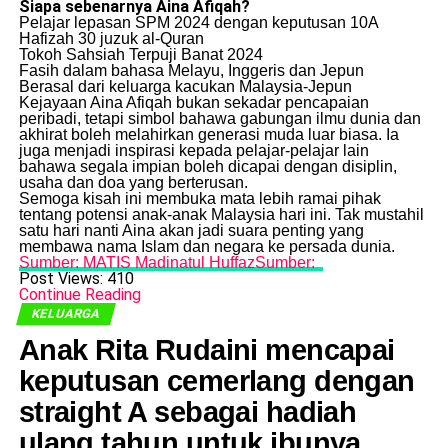
Siapa sebenarnya Aina Afiqah?
Pelajar lepasan SPM 2024 dengan keputusan 10A
Hafizah 30 juzuk al-Quran
Tokoh Sahsiah Terpuji Banat 2024
Fasih dalam bahasa Melayu, Inggeris dan Jepun
Berasal dari keluarga kacukan Malaysia-Jepun
Kejayaan Aina Afiqah bukan sekadar pencapaian
peribadi, tetapi simbol bahawa gabungan ilmu dunia dan
akhirat boleh melahirkan generasi muda luar biasa. Ia
juga menjadi inspirasi kepada pelajar-pelajar lain
bahawa segala impian boleh dicapai dengan disiplin,
usaha dan doa yang berterusan.
Semoga kisah ini membuka mata lebih ramai pihak
tentang potensi anak-anak Malaysia hari ini. Tak mustahil
satu hari nanti Aina akan jadi suara penting yang
membawa nama Islam dan negara ke persada dunia.
Sumber: MATIS Madinatul HuffazSumber:
Post Views:
410
Continue Reading
KELUARGA
Anak Rita Rudaini mencapai
keputusan cemerlang dengan
straight A sebagai hadiah
ulang tahun untuk ibunya.