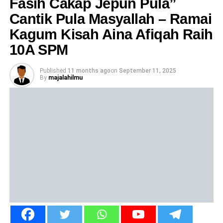
Fasih Cakap Jepun Pula”
Cantik Pula Masyallah – Ramai
Kagum Kisah Aina Afiqah Raih
10A SPM
Published
11 months ago
on
September 11, 2025
By
majalahilmu