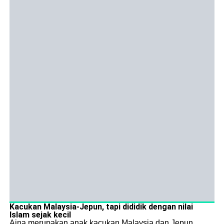
Kacukan Malaysia-Jepun, tapi dididik dengan nilai
Islam sejak kecil
Aina merupakan anak kacukan Malaysia dan Jepun.