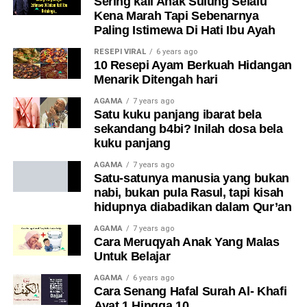
Sering kali Anak Sulung Selalu
Kena Marah Tapi Sebenarnya
Paling Istimewa Di Hati Ibu Ayah
RESEPI VIRAL
6 years ago
10 Resepi Ayam Berkuah Hidangan
Menarik Ditengah hari
AGAMA
7 years ago
Satu kuku panjang ibarat bela
sekandang b4bi? Inilah dosa bela
kuku panjang
AGAMA
7 years ago
Satu-satunya manusia yang bukan
nabi, bukan pula Rasul, tapi kisah
hidupnya diabadikan dalam Qur’an
AGAMA
7 years ago
Cara Meruqyah Anak Yang Malas
Untuk Belajar
AGAMA
6 years ago
Cara Senang Hafal Surah Al- Khafi
Ayat 1 Hingga 10.