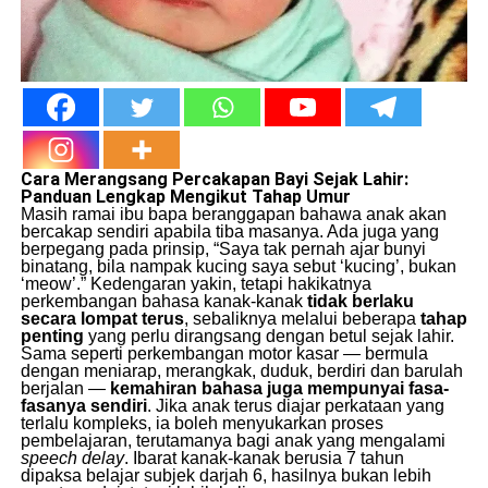
Cara Merangsang Percakapan Bayi Sejak Lahir:
Panduan Lengkap Mengikut Tahap Umur
Masih ramai ibu bapa beranggapan bahawa anak akan
bercakap sendiri apabila tiba masanya. Ada juga yang
berpegang pada prinsip, “Saya tak pernah ajar bunyi
binatang, bila nampak kucing saya sebut ‘kucing’, bukan
‘meow’.” Kedengaran yakin, tetapi hakikatnya
perkembangan bahasa kanak-kanak
tidak berlaku
secara lompat terus
, sebaliknya melalui beberapa
tahap
penting
yang perlu dirangsang dengan betul sejak lahir.
Sama seperti perkembangan motor kasar — bermula
dengan meniarap, merangkak, duduk, berdiri dan barulah
berjalan —
kemahiran bahasa juga mempunyai fasa-
fasanya sendiri
. Jika anak terus diajar perkataan yang
terlalu kompleks, ia boleh menyukarkan proses
pembelajaran, terutamanya bagi anak yang mengalami
speech delay
. Ibarat kanak-kanak berusia 7 tahun
dipaksa belajar subjek darjah 6, hasilnya bukan lebih