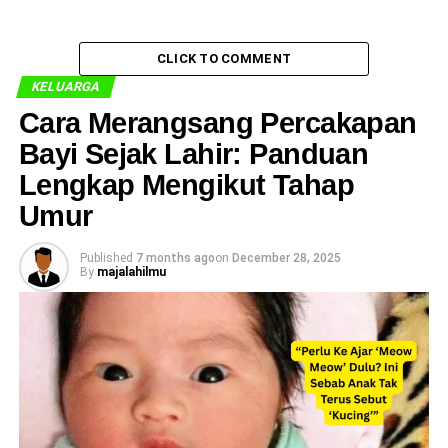
CLICK TO COMMENT
KELUARGA
Cara Merangsang Percakapan
Bayi Sejak Lahir: Panduan
Lengkap Mengikut Tahap
Umur
Published
7 months ago
on
December 28, 2025
By
majalahilmu