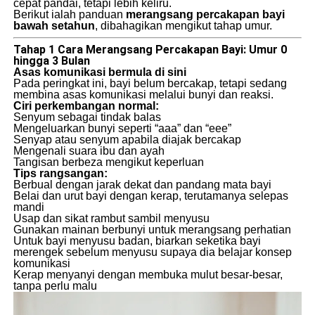
cepat pandai, tetapi lebih keliru.
Berikut ialah panduan
merangsang percakapan bayi
bawah setahun
, dibahagikan mengikut tahap umur.
Tahap 1 Cara Merangsang Percakapan Bayi: Umur 0
hingga 3 Bulan
Asas komunikasi bermula di sini
Pada peringkat ini, bayi belum bercakap, tetapi sedang
membina asas komunikasi melalui bunyi dan reaksi.
Ciri perkembangan normal:
Senyum sebagai tindak balas
Mengeluarkan bunyi seperti “aaa” dan “eee”
Senyap atau senyum apabila diajak bercakap
Mengenali suara ibu dan ayah
Tangisan berbeza mengikut keperluan
Tips rangsangan:
Berbual dengan jarak dekat dan pandang mata bayi
Belai dan urut bayi dengan kerap, terutamanya selepas
mandi
Usap dan sikat rambut sambil menyusu
Gunakan mainan berbunyi untuk merangsang perhatian
Untuk bayi menyusu badan, biarkan seketika bayi
merengek sebelum menyusu supaya dia belajar konsep
komunikasi
Kerap menyanyi dengan membuka mulut besar-besar,
tanpa perlu malu