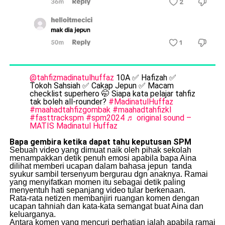
@tahfizmadinatulhuffaz
10A ✅ Hafizah ✅
Tokoh Sahsiah ✅ Cakap Jepun ✅ Macam
checklist superhero 🤭 Siapa kata pelajar tahfiz
tak boleh all-rounder?
#MadinatulHuffaz
#maahadtahfizgombak
#maahadtahfizkl
#fasttrackspm
#spm2024
♬ original sound –
MATIS Madinatul Huffaz
Bapa gembira ketika dapat tahu keputusan SPM
Sebuah video yang dimuat naik oleh pihak sekolah
menampakkan detik penuh emosi apabila bapa Aina
dilihat memberi ucapan dalam bahasa jepun tanda
syukur sambil tersenyum bergurau dgn anaknya. Ramai
yang menyifatkan momen itu sebagai detik paling
menyentuh hati sepanjang video tular berkenaan.
Rata-rata netizen membanjiri ruangan komen dengan
ucapan tahniah dan kata-kata semangat buat Aina dan
keluarganya.
Antara komen yang mencuri perhatian ialah apabila ramai