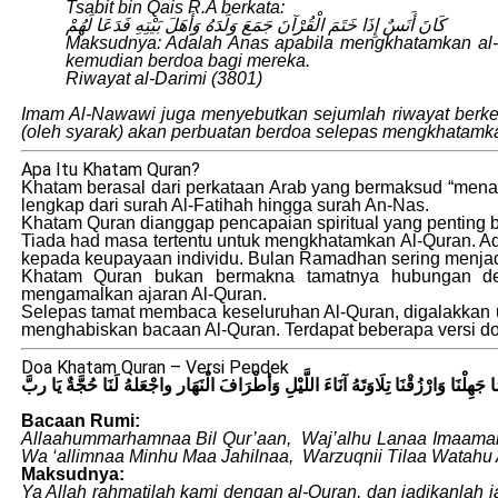
Tsabit bin Qais R.A berkata:
كَانَ أَنَسٌ إِذَا خَتَمَ الْقُرْآنَ جَمَعَ وَلَدَهُ وَأَهَلَ بَيْتِهِ فَدَعَا لَهُمْ
Maksudnya: Adalah Anas apabila mengkhatamkan al-
kemudian berdoa bagi mereka.
Riwayat al-Darimi (3801)
Imam Al-Nawawi juga menyebutkan sejumlah riwayat berken
(oleh syarak) akan perbuatan berdoa selepas mengkhatamka
Apa Itu Khatam Quran?
Khatam berasal dari perkataan Arab yang bermaksud “men
lengkap dari surah Al-Fatihah hingga surah An-Nas.
Khatam Quran dianggap pencapaian spiritual yang penting 
Tiada had masa tertentu untuk mengkhatamkan Al-Quran. A
kepada keupayaan individu. Bulan Ramadhan sering menjad
Khatam Quran bukan bermakna tamatnya hubungan de
mengamalkan ajaran Al-Quran.
Selepas tamat membaca keseluruhan Al-Quran, digalakkan
menghabiskan bacaan Al-Quran. Terdapat beberapa versi do
Doa Khatam Quran – Versi Pendek
 جَهِلْنَا وَارْزُقْنَا تِلَاوَتَهُ آنَاءَ اللَّيْلِ وَأطْرَافَ الْنَهَار واجْعَلهُ لَنَا حُجَّةٌ يَا ربَّ
Bacaan Rumi:
Allaahummarhamnaa Bil Qur’aan, Waj’alhu Lanaa Imaam
Wa ‘allimnaa Minhu Maa Jahilnaa, Warzuqnii Tilaa Watahu 
Maksudnya:
Ya Allah rahmatilah kami dengan al-Quran, dan jadikanlah i