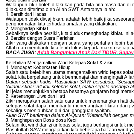
Walaupun zikir boleh dilakukan pada bila-bila masa dan di 
dilakukan diterima oleh Allah SWT. Antaranya ialah:
1. Bersih dari Hadas
Walaupun tidak diwajibkan, adalah lebih baik jika seseora
penghormatan kita terhadap amalan yang dilakukan.
2. Menghadap Kiblat
Sebaiknya ketika berzikir, kita duduk menghadap kiblat. Ini
3. Berzikir dengan Suara Perlahan
Zikir yang dilakukan dengan suara yang perlahan lebih bai
Allah dan membantu kita lebih fokus kepada makna setiap b
BACA JUGA:
Adab Bangunkan Anak Dari TIDUR, Supay
Kelebihan Mengamalkan Wirid Selepas Solat & Zikir
1. Mendapat Keberkatan Hidup
Salah satu kelebihan utama mengamalkan wirid lepas solat
solat, kita berpeluang untuk bermunajat dan mengingati All
Dalam sebuah hadis, Rasulullah SAW bersabda: “Sesiapa 
‘Allahu Akbar’ 34 kali selepas solat, maka segala dosanya 
Ini jelas menunjukkan betapa besarnya ganjaran bagi mere
2. Ketenangan Jiwa dan Hati
Zikir merupakan salah satu cara untuk menenangkan hati d
selepas solat dapat membantu menenangkan fikiran dan jiw
sekaligus menjauhkan diri dari gangguan syaitan.
Allah SWT berfirman dalam Al-Quran: “Ketahuilah dengan men
3. Menghapuskan Dosa-dosa Kecil
Selain itu, wirid dan zikir lepas solat juga berfungsi untu
Rasulullah SAW mengajarkan kita beberapa bacaan wirid 