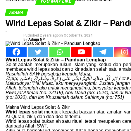
YOU MAY LIKE
AGAMA
Wirid Lepas Solat & Zikir – Pa
Published
2 years ago
on
October 19, 2024
By
Admin NP
Wirid Lepas Solat & Zikir – Panduan Lengkap
Solat adalah merupakan rukun islam yang kedua dan peri
membaca wirid lepas solat dan zikir adalah salah satu amal
Rasulullah SAW bersabda kepada Muaz:
ُّكَ لا تَدَعْ دُبُرَ كُلِّ صَلاَةٍ، اَللَّهُمَّ أعِنِّي عَلَى ذِكْرِكَ وَشُكْرِكَ وَحُسْنِ عِبَادَتِكَ
Maksudnya: “Hai Muaz, aku menyayangimu. Justeru jangan k
Allah, tolonglah aku untuk mengingatimu, bersyukur kepa
Riwayat Ahmad (no: 22119), Abu Daud (no: 1524), dan al-Na
(no: 2020), dan Ibn Khuzaimah dalam Sahihnya (no: 751)
Makna Wirid Lepas Solat & Zikir
Wirid lepas solat
merujuk kepada bacaan atau amalan yang 
Al-Quran, zikir, dan doa-doa tertentu.
Wirid lepas solat bukanlah satu ritual, tetapi merupakan
daripada Allah SWT.
Zikir
pula bermaksud mengingati Allah dengan menyebut na