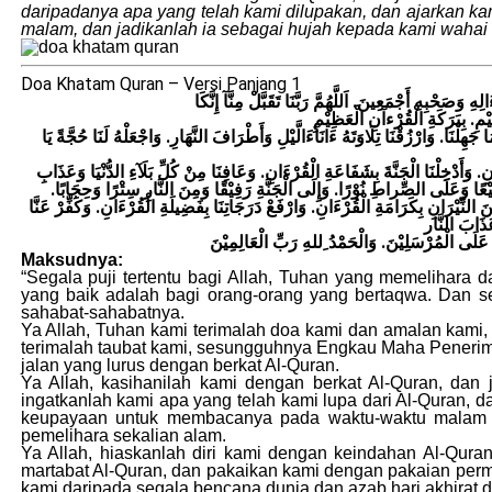
daripadanya apa yang telah kami dilupakan, dan ajarkan ka
malam, dan jadikanlah ia sebagai hujah kepada kami wahai
Doa Khatam Quran – Versi Panjang 1
َصَحْبِهِ أَجْمَعِينَ. اَللَّهُمَّ رَبَّنَا تَقَبَّلْ مِنَّآ إِنَّكَا
 جَهِلْنَا. وَارْزُقْنَا تِلَاوَتَهُ ءَانَآءَالَّيْلِ وَأَطْرَافَ النَّهَارِ. وَاجْعَلْهُ لَنَا حُجَّةً يَا
ءَانِ. وَأَدْخِلْنَا الْجَنَّةَ بِشَفَاعَةِ الْقُرْءَانِ. وَعَافِنَا مِنْ كُلِّ بَلَآءِ الدُّنْيَا وَعَذَابِ
فِيْعًا وَعَلَى الصِّراطِ نُوْرًا. وَإِلَى الْجَنَّةِ رَفِيْقًا وَمِنَ النَّارِ سِتْرًا وَحِجَابًا
ِنَ النِّيْرَانِ بِكَرَامَةِ الْقُرْءَانِ. وَارْفَعْ دَرَجَاتِنَا بِفَضِيلَةِ الْقُرْءَانِ. وَكَفِّرْ عَنَّا
َلَى الْمُرْسَلِيْنَ. وَالْحَمْدُ ِللهِ رَبِّ الْعَالِمِيْنَ
Maksudnya:
“Segala puji tertentu bagi Allah, Tuhan yang memelihara 
yang baik adalah bagi orang-orang yang bertaqwa. Dan s
sahabat-sahabatnya.
Ya Allah, Tuhan kami terimalah doa kami dan amalan ka
terimalah taubat kami, sesungguhnya Engkau Maha Penerim
jalan yang lurus dengan berkat Al-Quran.
Ya Allah, kasihanilah kami dengan berkat Al-Quran, dan 
ingatkanlah kami apa yang telah kami lupa dari Al-Quran, d
keupayaan untuk membacanya pada waktu-waktu malam da
pemelihara sekalian alam.
Ya Allah, hiaskanlah diri kami dengan keindahan Al-Qura
martabat Al-Quran, dan pakaikan kami dengan pakaian perm
kami daripada segala bencana dunia dan azab hari akhirat 