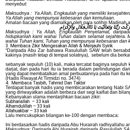
menyebut:
Maksudnya : Ya Allah, Engkaulah yang memiliki kesejahtera
Ya Allah yang mempunyai kebesaran dan kemuliaan.
Amalan bacaan yang diamalkan oleh para solihin Madinah
ارَكْتَ رَبَّنَا وَتَعَالَيْتَ يَا ذَاالْـجَلَالِ وَاْلإِكْرَام
Maksudnya : Ya Allah, Engkaulah Penyelamat, daripa
hidupkanlah kami wahai Tuhan dalam selamat sejahtera. 
wahai Tuhan kami, Tuhan yang mempunyai kebesaran dan 
3. Membaca Zikir Mengesakan Allah & Menjauhi Syirik
“Daripada Abu Zar bahawa Rasulullah SAW telah bersab
kakinya (masih tetap di tempat solatnya), sebelum dia berk
sebanyak sepuluh (10) kali, maka tercatat baginya sepuluh
darjat, dan pada hari itu ia berada dalam perlindungan dar
yang dapat membatalkan amal perbuatannya pada hari itu ke
(Hadis Riwayat At Tirmidzi no. 3474)
4. Membaca Tasbih, Tahmid Dan Takbir
Terdapat banyak hadis yang membicarakan tentang Nabi SAW
yang diriwayatkan adalah berbeza dari segi kaifiat dan bila
Kebanyakan ulama mentarjihkan bacaan zikir:
Subhanallah – 33 kali
Alhamdulillah – 33 kali
Allahuakbar – 33 kali
Lalu mencukupkan bilangan ke-100 dengan membaca:
Ini berdasarkan hadis daripada Abu Hurairah radhiyallahu 
Maksudnya: Daripada Abi Hurairah daripada Rasulullah SAW 