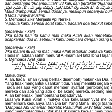
dan bertahmid “Alhamdulillah” 33 kali, dan bertakbir “Alla
ُ لَا شَرِيْكَ لَهُ، لَهُ الْمُلْكُ وَلَهُ الْحَمْدُ يُحْيِيْ وَيُمِيْتُ وَهُوَ عَلَى كُلِّ شَيْئٍ قَدِيْرٌ
Maka diampunkan semua dosanya, meskipun sebanyak buih 
(Hadis riwayat Muslim)
5. Membaca Zikir Menjauhi Api Neraka
“Apabila kamu selesai solat subuh, bacalah doa berikut seb
(sebanyak 7 kali)
Jika pada hari itu kamu mati maka Allah akan menetapk
ucapkanlah doa ini sebelum kamu berbicara dengan orang la
(sebanyak 7 kali)
Jika malam itu kamu mati, maka Allah tetapkan bahawa kamu
Hadis ini adalah sahih menurut Al-Imam al-Hafiz Ibnu Haja
6. Membaca Ayat Kursi
وَٰتِ وَمَا فِى ٱلْأَرْضِ ۗ مَن ذَا ٱلَّذِى يَشْفَعُ عِندَهُۥٓ إِلَّا بِإِذْنِهِۦ
كُرْسِيُّهُ ٱلسَّمَـٰوَٰتِ وَٱلْأَرْضَ ۖ وَلَا يَـُٔودُهُۥ حِفْظُهُمَا ۚ وَهُوَ
Maksudnya:
Allah, tiada Tuhan (yang berhak disembah) melainkan Dia,
Yang tidak mengantuk usahkan tidur. Yang memiliki segala y
Tiada sesiapa yang dapat memberi syafaat (pertolongan)
mereka dan apa yang ada di belakang mereka, sedang mere
Allah kehendaki (memberitahu kepadanya).
Luasnya Kursi Allah (ilmuNya dan kekuasaanNya) melipu
memelihara keduanya. Dan Dia lah Yang Maha Tinggi (darj
“Daripada Abi Umamah berkata: Rasulullah SAW telah bersab
yang menghalangnya untuk masuk syurga kecuali menunggu