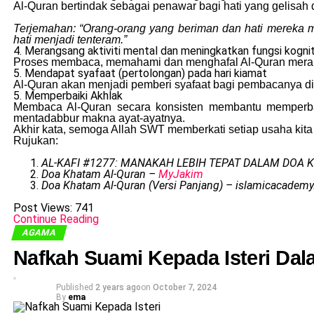
Al-Quran bertindak sebagai penawar bagi hati yang gelisah 
Terjemahan: “Orang-orang yang beriman dan hati mereka me
hati menjadi tenteram.”
4. Merangsang aktiviti mental dan meningkatkan fungsi kognit
Proses membaca, memahami dan menghafal Al-Quran meran
5. Mendapat syafaat (pertolongan) pada hari kiamat
Al-Quran akan menjadi pemberi syafaat bagi pembacanya di 
5. Memperbaiki Akhlak
Membaca Al-Quran secara konsisten membantu memperbai
mentadabbur makna ayat-ayatnya.
Akhir kata, semoga Allah SWT memberkati setiap usaha ki
Rujukan:
AL-KAFI #1277: MANAKAH LEBIH TEPAT DALAM DOA K
Doa Khatam Al-Quran –
MyJakim
Doa Khatam Al-Quran (Versi Panjang) – islamicacademy
Post Views:
741
Continue Reading
AGAMA
Nafkah Suami Kepada Isteri Da
Published
2 years ago
on
October 7, 2024
By
ema