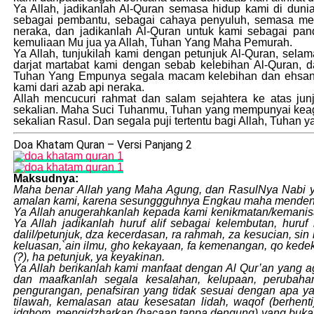
Ya Allah, jadikanlah Al-Quran semasa hidup kami di dun
sebagai pembantu, sebagai cahaya penyuluh, semasa men
neraka, dan jadikanlah Al-Quran untuk kami sebagai pa
kemuliaan Mu jua ya Allah, Tuhan Yang Maha Pemurah.
Ya Allah, tunjukilah kami dengan petunjuk Al-Quran, sela
darjat martabat kami dengan sebab kelebihan Al-Quran,
Tuhan Yang Empunya segala macam kelebihan dan ehsan. W
kami dari azab api neraka.
Allah mencucuri rahmat dan salam sejahtera ke atas j
sekalian. Maha Suci Tuhanmu, Tuhan yang mempunyai keag
sekalian Rasul. Dan segala puji tertentu bagi Allah, Tuhan
Doa Khatam Quran – Versi Panjang 2
Maksudnya:
Maha benar Allah yang Maha Agung, dan RasulNya Nabi yan
amalan kami, karena sesunggguhnya Engkau maha menden
Ya Allah anugerahkanlah kepada kami kenikmatan/kemanisan b
Ya Allah jadikanlah huruf alif sebagai kelembutan, huruf
dalil/petunjuk, dza kecerdasan, ra rahmah, za kesucian, si
keluasan,`ain ilmu, gho kekayaan, fa kemenangan, qo kede
(?), ha petunjuk, ya keyakinan.
Ya Allah berikanlah kami manfaat dengan Al Qur’an yang a
dan maafkanlah segala kesalahan, kelupaan, perubaha
pengurangan, penafsiran yang tidak sesuai dengan apa yan
tilawah, kemalasan atau kesesatan lidah, waqof (berh
idghom, mengidzharkan (bacaan tanpa dengung) yang bukan