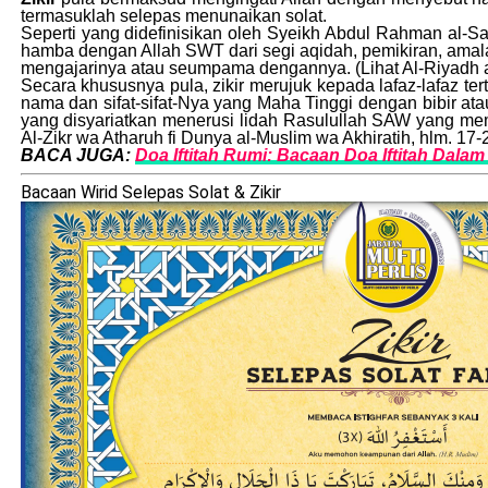
termasuklah selepas menunaikan solat.
Seperti yang didefinisikan oleh Syeikh Abdul Rahman al-S
hamba dengan Allah SWT dari segi aqidah, pemikiran, amalan
mengajarinya atau seumpama dengannya. (Lihat Al-Riyadh a
Secara khususnya pula, zikir merujuk kepada lafaz-lafaz t
nama dan sifat-sifat-Nya yang Maha Tinggi dengan bibir ata
yang disyariatkan menerusi lidah Rasulullah SAW yang mem
Al-Zikr wa Atharuh fi Dunya al-Muslim wa Akhiratih, hlm. 17-
BACA JUGA:
Doa Iftitah Rumi: Bacaan Doa Iftitah Dalam 
Bacaan Wirid Selepas Solat & Zikir