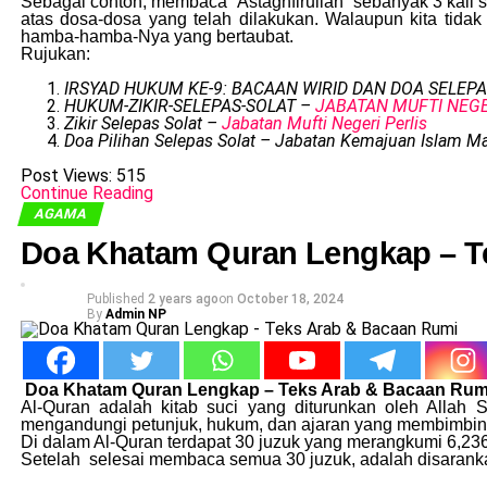
Sebagai contoh, membaca “Astaghfirullah” sebanyak 3 kali
atas dosa-dosa yang telah dilakukan. Walaupun kita ti
hamba-hamba-Nya yang bertaubat.
Rujukan:
IRSYAD HUKUM KE-9: BACAAN WIRID DAN DOA SELEP
HUKUM-ZIKIR-SELEPAS-SOLAT –
JABATAN MUFTI NEG
Zikir Selepas Solat –
Jabatan Mufti Negeri Perlis
Doa Pilihan Selepas Solat – Jabatan Kemajuan Islam Ma
Post Views:
515
Continue Reading
AGAMA
Doa Khatam Quran Lengkap – T
Published
2 years ago
on
October 18, 2024
By
Admin NP
Doa Khatam Quran Lengkap – Teks Arab & Bacaan Rum
Al-Quran adalah kitab suci yang diturunkan oleh All
mengandungi petunjuk, hukum, dan ajaran yang membimbing
Di dalam Al-Quran terdapat 30 juzuk yang merangkumi 6,23
Setelah selesai membaca semua 30 juzuk, adalah disaranka