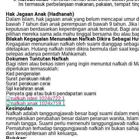
Ini termasuk perbelanjaan makanan, pakaian, tempat ting
Hak Jagaan Anak (Hadhanah)
Dalam Islam, hak jagaan anak yang belum mencapai umur de
bawah 7 tahun dan anak perempuan di bawah 9 tahun. Jika
keputusan berdasarkan kepentingan anak tersebut. Bagi a
pilihan mereka sama ada mahu tinggal bersama ibu atau ba
Bilakah Kegagalan Menunaikan Nafkah Dikira Sebagai H
Kegagalan menunaikan nafkah oleh suami dianggap sebagai 
ditetapkan. Hutang nafkah isteri dikira bermula dari saat 
selepas adanya perintah Mahkamah.
Dokumen Tuntutan Nafkah
Bagi isteri atau bekas isteri yang ingin menuntut nafkah
diperlukan termasuklah:
Kad pengenalan
Surat perakuan nikah
Surat perakuan cerai
Sijil kelahiran anak
Penyata gaji atau bukti pendapatan suami
Kesimpulan
Nafkah adalah tanggungjawab besar bagi suami dalam menja
menyaksikan perubahan besar dalam peranan wanita, Isla
rumah tangga. Suami perlu memenuhi tanggungjawab nafkah
Pematuhan terhadap tanggungjawab nafkah ini bukan sahaja
dan kesejahteraan ahli keluarga.
Rujukan: