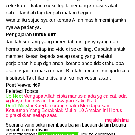
cetuskan… kalau ikutkn logik memang x masuk akal
dah… tambah lagi tengah malam begini…
Wanita itu sujud syukur kerana Allah masih meminjamkn
nyawa padanya.
Pengajaran untuk diri:
Jadilah seorang yang merendah diri, penyayang dan
hormat pada setiap individu di sekeliling. Cubalah untuk
memberi kesan kepada setiap orang yang melalui
perjalanan hidup dgn anda, kerana anda tidak tahu apa
akan terjadi di masa depan. Biarlah cerita ini menjadi satu
inspirasi. Tak hilang bisa ular yg menyusuri akar…
Post Views:
469
Related Topics:
Up Next
Mengapa Allah cipta manusia ada yg ca cat, ada
yg kaya dan miskin. Ini jawapan Zakir Naik
Don't Miss
Ini Kaedah orang shalih Mendapatkan
Keturunan Yang Berakhlak Mulia, 10 Amalan ini Harus
dipraktikkan setiap saat.
majalahilmu
Seorang yang suka membaca bahan bacaan dalam bidang
sejarah dan motivasi.
Advertisement
Click to comment