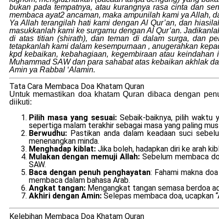
bukan pada tempatnya, atau kurangnya rasa cinta dan sen
membaca ayat2 ancaman, maka ampunilah kami ya Allah, dan
Ya Allah terangilah hati kami dengan Al Qur’an, dan hiasil
masukkanlah kami ke surgamu dengan Al Qur’an. Jadikanlah
di atas titian (shirath), dan teman di dalam surga, dan 
tetapkanlah kami dalam kesempurnaan , anugerahkan kepad
kpd kebaikan, kebahagiaan, kegembiraan atau keindahan 
Muhammad SAW dan para sahabat atas kebaikan akhlak dan k
Amin ya Rabbal ‘Alamin.
Tata Cara Membaca Doa Khatam Quran
Untuk memastikan doa khatam Quran dibaca dengan penuh
diikuti:
Pilih masa yang sesuai:
Sebaik-baiknya, pilih wakt
sepertiga malam terakhir sebagai masa yang paling mus
Berwudhu:
Pastikan anda dalam keadaan suci sebelu
menenangkan minda.
Menghadap kiblat:
Jika boleh, hadapkan diri ke arah 
Mulakan dengan memuji Allah:
Sebelum membaca doa 
SAW.
Baca dengan penuh penghayatan
: Fahami makna doa
membaca dalam bahasa Arab.
Angkat tangan:
Mengangkat tangan semasa berdoa adal
Akhiri dengan Amin:
Selepas membaca doa, ucapkan “A
Kelebihan Membaca Doa Khatam Quran