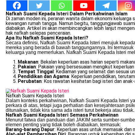
Nafkah Suami Kepada Isteri Dalam Perkahwinan Islam
Di zaman moden ini, peranan wanita dalam ekonomi keluarga s
kewangan rumah tangga. Namun begitu, tanggungjawab suami 
diabaikan. Artikel ini akan membincangkan lebih lanjut menge
hak nafkah selepas penceraian.
Apa Itu Nafkah Suami Kepada Isteri?
Secara definisi, Nafkah Suami Kepada Isteri merujuk kepa
mereka yang berada di bawah tanggungannya. Ini termasuk ist
keluarga yang memerlukan. Nafkah Suami Kepada Isteri meli
Makanan
: Bekalan keperluan asas harian seperti maka
Pakaian
: Pakaian yang bersesuaian mengikut keperluan
Tempat Tinggal
: Kediaman yang selamat dan sesuai u
Pendidikan dan Agama
: Keperluan pendidikan, teruta
Perubatan
: Kos rawatan kesihatan bagi isteri dan anak
Nafkah Suami Kepada Isteri
Dalam konteks perkahwinan, Nafkah Suami Kepada Isteri yan
perkara di atas, tetapi juga perhatian dan kesejahteraan ps
ditunaikan, tidak kira sama ada isteri turut bekerja atau tidak.
Nafkah Suami Kepada Isteri Semasa Perkahwinan
Menurut fatwa dan panduan dari JAKIM serta sumber-sumbe
elemen penting yang tidak boleh diabaikan, termasuk:
Barang-barang Dapur
: Keperluan asas untuk memasak dan 
Alat-alat Pembersihan Diri
: Barangan untuk kebersihan diri