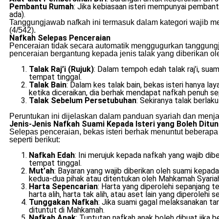
Pembantu Rumah
: Jika kebiasaan isteri mempunyai pembant
ada).
Tanggungjawab nafkah ini termasuk dalam kategori wajib me
(4/542).
Nafkah Selepas Penceraian
Penceraian tidak secara automatik menggugurkan tanggungj
penceraian bergantung kepada jenis talak yang diberikan ole
Talak Raj’i (Rujuk)
: Dalam tempoh edah talak raj’i, su
tempat tinggal.
Talak Bain
: Dalam kes talak bain, bekas isteri hanya l
ketika diceraikan, dia berhak mendapat nafkah penuh seper
Talak Sebelum Persetubuhan
: Sekiranya talak berlak
Peruntukan ini dijelaskan dalam panduan syariah dan menj
Jenis-Jenis Nafkah Suami Kepada Isteri yang Boleh Ditun
Selepas penceraian, bekas isteri berhak menuntut beberapa 
seperti berikut:
Nafkah Edah
: Ini merujuk kepada nafkah yang wajib dibe
tempat tinggal.
Mut’ah
: Bayaran yang wajib diberikan oleh suami kepada
kedua-dua pihak atau ditentukan oleh Mahkamah Syariah 
Harta Sepencarian
: Harta yang diperolehi sepanjang t
harta alih, harta tak alih, atau aset lain yang diperolehi 
Tunggakan Nafkah
: Jika suami gagal melaksanakan t
dituntut di Mahkamah.
Nafkah Anak
: Tuntutan nafkah anak boleh dibuat jika