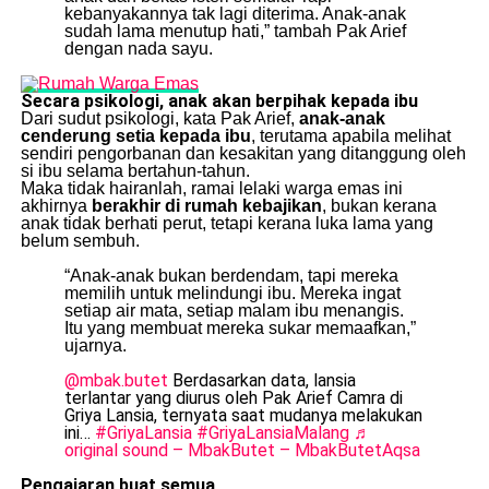
kebanyakannya tak lagi diterima. Anak-anak
sudah lama menutup hati,” tambah Pak Arief
dengan nada sayu.
Secara psikologi, anak akan berpihak kepada ibu
Dari sudut psikologi, kata Pak Arief,
anak-anak
cenderung setia kepada ibu
, terutama apabila melihat
sendiri pengorbanan dan kesakitan yang ditanggung oleh
si ibu selama bertahun-tahun.
Maka tidak hairanlah, ramai lelaki warga emas ini
akhirnya
berakhir di rumah kebajikan
, bukan kerana
anak tidak berhati perut, tetapi kerana luka lama yang
belum sembuh.
“Anak-anak bukan berdendam, tapi mereka
memilih untuk melindungi ibu. Mereka ingat
setiap air mata, setiap malam ibu menangis.
Itu yang membuat mereka sukar memaafkan,”
ujarnya.
@mbak.butet
Berdasarkan data, lansia
terlantar yang diurus oleh Pak Arief Camra di
Griya Lansia, ternyata saat mudanya melakukan
ini…
#GriyaLansia
#GriyaLansiaMalang
♬
original sound – MbakButet – MbakButetAqsa
Pengajaran buat semua