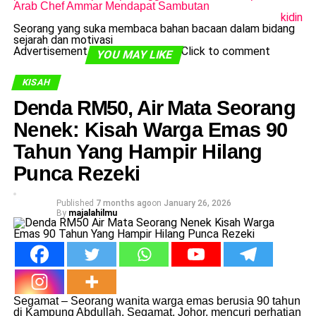
Arab Chef Ammar Mendapat Sambutan
kidin
Seorang yang suka membaca bahan bacaan dalam bidang
sejarah dan motivasi
Advertisement
Click to comment
YOU MAY LIKE
KISAH
Denda RM50, Air Mata Seorang
Nenek: Kisah Warga Emas 90
Tahun Yang Hampir Hilang
Punca Rezeki
Published
7 months ago
on
January 26, 2026
By
majalahilmu
Segamat – Seorang wanita warga emas berusia 90 tahun
di Kampung Abdullah, Segamat, Johor, mencuri perhatian