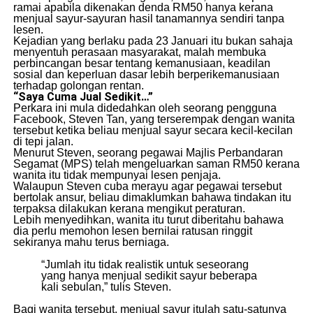
ramai apabila dikenakan denda RM50 hanya kerana
menjual sayur-sayuran hasil tanamannya sendiri tanpa
lesen.
Kejadian yang berlaku pada 23 Januari itu bukan sahaja
menyentuh perasaan masyarakat, malah membuka
perbincangan besar tentang kemanusiaan, keadilan
sosial dan keperluan dasar lebih berperikemanusiaan
terhadap golongan rentan.
“Saya Cuma Jual Sedikit…”
Perkara ini mula didedahkan oleh seorang pengguna
Facebook, Steven Tan, yang terserempak dengan wanita
tersebut ketika beliau menjual sayur secara kecil-kecilan
di tepi jalan.
Menurut Steven, seorang pegawai Majlis Perbandaran
Segamat (MPS) telah mengeluarkan saman RM50 kerana
wanita itu tidak mempunyai lesen penjaja.
Walaupun Steven cuba merayu agar pegawai tersebut
bertolak ansur, beliau dimaklumkan bahawa tindakan itu
terpaksa dilakukan kerana mengikut peraturan.
Lebih menyedihkan, wanita itu turut diberitahu bahawa
dia perlu memohon lesen bernilai ratusan ringgit
sekiranya mahu terus berniaga.
“Jumlah itu tidak realistik untuk seseorang
yang hanya menjual sedikit sayur beberapa
kali sebulan,” tulis Steven.
Bagi wanita tersebut, menjual sayur itulah satu-satunya