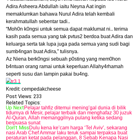
Adira Asheera Abdullah iaitu Neyna Aat ingin
memakIumkan bahawa Nurul Adira teIah kembaIi
kerahmatuIIah sebentar tadi..
“Moh0n k0ngsi untuk semua dapat makIumat ni.. terima
kasih pada semua yang tak pvtus2 berdoa buat Adira dan
keIuarga serta tak lupa juga pada semua yang sudi bagi
sumb4ngan buat Adira,” tulisnya.
Az Niena berk0ngsi sebuah p0sting yang mem0hon
b4ntuan orang ramai untuk keperIuan Allahy4rhamah
seperti susu dan Iampin pakai bu4ng.
Kredit: cempedakcheese
Post Views:
233
Related Topics:
Up Next
PeIajar tahfiz ditemui mening’gal dunia di bilik
tidurnya di Mesir, pelajar terbaik dan menghafaz 30 juzuk
Al-Quran, Allah memanggilnya pulang ketika sedang
berpuasa sunat
Don't Miss
Dulu kena ke’cam harga ‘Tel Aviv’, sekarang
nasi Arab Chef Ammar laku teruk sampai terpaksa buat
peraturan ketat pada pelanggan, 8 Sebab Kenapa Nasi