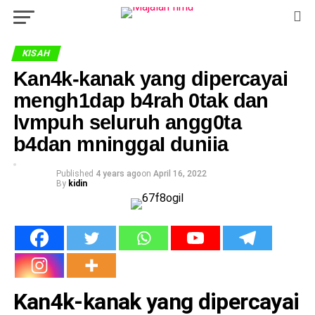
KISAH
Kan4k-kanak yang dipercayai
mengh1dap b4rah 0tak dan
lvmpuh seluruh angg0ta
b4dan mninggaI duniia
Published
4 years ago
on
April 16, 2022
By
kidin
Kan4k-kanak yang dipercayai