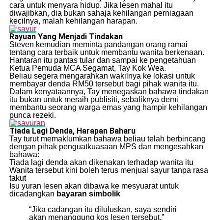
cara untuk menyara hidup. Jika lesen mahal itu
diwajibkan, dia bukan sahaja kehilangan perniagaan
kecilnya, malah kehilangan harapan.
Rayuan Yang Menjadi Tindakan
Steven kemudian meminta pandangan orang ramai
tentang cara terbaik untuk membantu wanita berkenaan.
Hantaran itu pantas tular dan sampai ke pengetahuan
Ketua Pemuda MCA Segamat, Tay Kok Wea.
Beliau segera mengarahkan wakilnya ke lokasi untuk
membayar denda RM50 tersebut bagi pihak wanita itu.
Dalam kenyataannya, Tay menegaskan bahawa tindakan
itu bukan untuk meraih publisiti, sebaliknya demi
membantu seorang warga emas yang hampir kehilangan
punca rezeki.
Tiada Lagi Denda, Harapan Baharu
Tay turut memaklumkan bahawa beliau telah berbincang
dengan pihak penguatkuasaan MPS dan mengesahkan
bahawa:
Tiada lagi denda akan dikenakan terhadap wanita itu
Wanita tersebut kini boleh terus menjual sayur tanpa rasa
takut
Isu yuran lesen akan dibawa ke mesyuarat untuk
dicadangkan
bayaran simbolik
“Jika cadangan itu diluluskan, saya sendiri
akan menanggung kos lesen tersebut,”