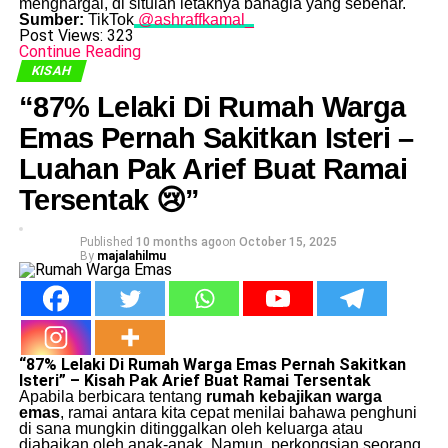
menghargai, di situlah letaknya bahagia yang sebenar.
Sumber:
TikTok
@ashraffkamal_
Post Views:
323
Continue Reading
KISAH
“87% Lelaki Di Rumah Warga
Emas Pernah Sakitkan Isteri –
Luahan Pak Arief Buat Ramai
Tersentak 😢”
Published
10 months ago
on
October 15, 2025
By
majalahilmu
“87% Lelaki Di Rumah Warga Emas Pernah Sakitkan
Isteri” – Kisah Pak Arief Buat Ramai Tersentak
Apabila berbicara tentang
rumah kebajikan warga
emas
, ramai antara kita cepat menilai bahawa penghuni
di sana mungkin ditinggalkan oleh keluarga atau
diabaikan oleh anak-anak. Namun, perkongsian seorang