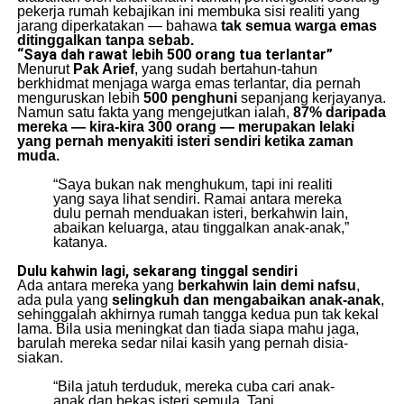
pekerja rumah kebajikan ini membuka sisi realiti yang
jarang diperkatakan — bahawa
tak semua warga emas
ditinggalkan tanpa sebab.
“Saya dah rawat lebih 500 orang tua terlantar”
Menurut
Pak Arief
, yang sudah bertahun-tahun
berkhidmat menjaga warga emas terlantar, dia pernah
menguruskan lebih
500 penghuni
sepanjang kerjayanya.
Namun satu fakta yang mengejutkan ialah,
87% daripada
mereka — kira-kira 300 orang — merupakan lelaki
yang pernah menyakiti isteri sendiri ketika zaman
muda.
“Saya bukan nak menghukum, tapi ini realiti
yang saya lihat sendiri. Ramai antara mereka
dulu pernah menduakan isteri, berkahwin lain,
abaikan keluarga, atau tinggalkan anak-anak,”
katanya.
Dulu kahwin lagi, sekarang tinggal sendiri
Ada antara mereka yang
berkahwin lain demi nafsu
,
ada pula yang
selingkuh dan mengabaikan anak-anak
,
sehinggalah akhirnya rumah tangga kedua pun tak kekal
lama. Bila usia meningkat dan tiada siapa mahu jaga,
barulah mereka sedar nilai kasih yang pernah disia-
siakan.
“Bila jatuh terduduk, mereka cuba cari anak-
anak dan bekas isteri semula. Tapi