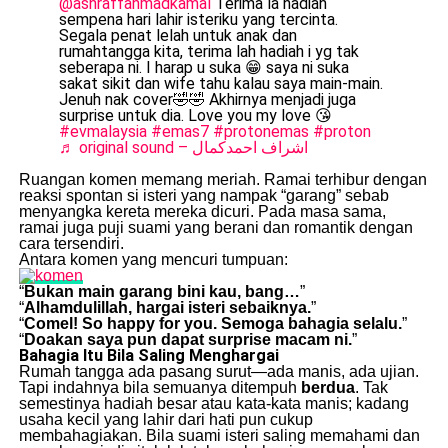
@ashraffahmadkamal
Terima la hadiah
sempena hari lahir isteriku yang tercinta.
Segala penat lelah untuk anak dan
rumahtangga kita, terima lah hadiah i yg tak
seberapa ni. I harap u suka 😁 saya ni suka
sakat sikit dan wife tahu kalau saya main-main.
Jenuh nak cover🤣🤣 Akhirnya menjadi juga
surprise untuk dia. Love you my love 😘
#evmalaysia
#emas7
#protonemas
#proton
♬ original sound – اشراف احمدكمال
Ruangan komen memang meriah. Ramai terhibur dengan
reaksi spontan si isteri yang nampak “garang” sebab
menyangka kereta mereka dicuri. Pada masa sama,
ramai juga puji suami yang berani dan romantik dengan
cara tersendiri.
Antara komen yang mencuri tumpuan:
“
Bukan main garang bini kau, bang…
”
“
Alhamdulillah, hargai isteri sebaiknya.
”
“
Comel! So happy for you. Semoga bahagia selalu.
”
“
Doakan saya pun dapat surprise macam ni.
”
Bahagia Itu Bila Saling Menghargai
Rumah tangga ada pasang surut—ada manis, ada ujian.
Tapi indahnya bila semuanya ditempuh
berdua
. Tak
semestinya hadiah besar atau kata-kata manis; kadang
usaha kecil yang lahir dari hati pun cukup
membahagiakan. Bila suami isteri saling memahami dan