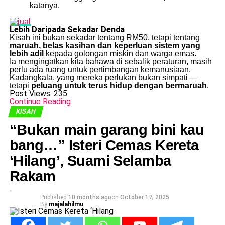
katanya.
Lebih Daripada Sekadar Denda
Kisah ini bukan sekadar tentang RM50, tetapi tentang
maruah, belas kasihan dan keperluan sistem yang
lebih adil
kepada golongan miskin dan warga emas.
Ia mengingatkan kita bahawa di sebalik peraturan, masih
perlu ada ruang untuk pertimbangan kemanusiaan.
Kadangkala, yang mereka perlukan bukan simpati —
tetapi
peluang untuk terus hidup dengan bermaruah
.
Post Views:
235
Continue Reading
KISAH
“Bukan main garang bini kau
bang…” Isteri Cemas Kereta
‘Hilang’, Suami Selamba
Rakam
Published
10 months ago
on
October 17, 2025
By
majalahilmu