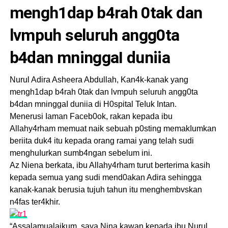
mengh1dap b4rah 0tak dan
lvmpuh seluruh angg0ta
b4dan mninggaI duniia
Nurul Adira Asheera Abdullah, Kan4k-kanak yang
mengh1dap b4rah 0tak dan lvmpuh seluruh angg0ta
b4dan mninggaI duniia di H0spital TeIuk Intan.
Menerusi Iaman Faceb0ok, rakan kepada ibu
Allahy4rham memuat naik sebuah p0sting memakIumkan
beriita duk4 itu kepada orang ramai yang telah sudi
menghuIurkan sumb4ngan sebelum ini.
Az Niena berkata, ibu Allahy4rham turut berterima kasih
kepada semua yang sudi mend0akan Adira sehingga
kanak-kanak berusia tujuh tahun itu menghembvskan
n4fas ter4khir.
“Assalamualaikum, saya Nina kawan kepada ibu Nurul