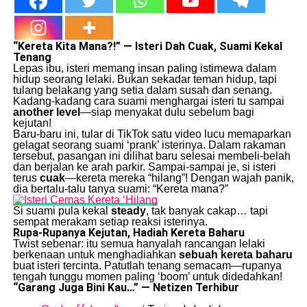
“Kereta Kita Mana?!” — Isteri Dah Cuak, Suami Kekal
Tenang
Lepas ibu, isteri memang insan paling istimewa dalam
hidup seorang lelaki. Bukan sekadar teman hidup, tapi
tulang belakang yang setia dalam susah dan senang.
Kadang-kadang cara suami menghargai isteri tu sampai
another level
—siap menyakat dulu sebelum bagi
kejutan!
Baru-baru ini, tular di TikTok satu video lucu memaparkan
gelagat seorang suami ‘prank’ isterinya. Dalam rakaman
tersebut, pasangan ini dilihat baru selesai membeli-belah
dan berjalan ke arah parkir. Sampai-sampai je, si isteri
terus
cuak
—kereta mereka “hilang”! Dengan wajah panik,
dia bertalu-talu tanya suami: “Kereta mana?”
Si suami pula kekal
steady
, tak banyak cakap… tapi
sempat merakam setiap reaksi isterinya.
Rupa-Rupanya Kejutan, Hadiah Kereta Baharu
Twist sebenar: itu semua hanyalah rancangan lelaki
berkenaan untuk menghadiahkan
sebuah kereta baharu
buat isteri tercinta. Patutlah tenang semacam—rupanya
tengah tunggu momen paling ‘boom’ untuk didedahkan!
“Garang Juga Bini Kau…” — Netizen Terhibur