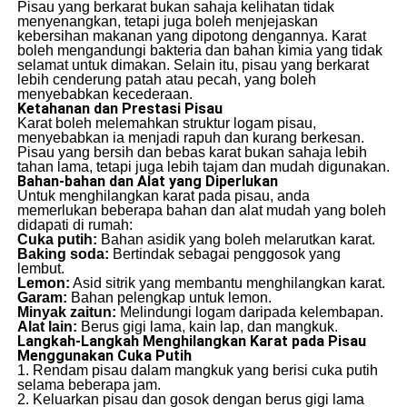
Pisau yang berkarat bukan sahaja kelihatan tidak
menyenangkan, tetapi juga boleh menjejaskan
kebersihan makanan yang dipotong dengannya. Karat
boleh mengandungi bakteria dan bahan kimia yang tidak
selamat untuk dimakan. Selain itu, pisau yang berkarat
lebih cenderung patah atau pecah, yang boleh
menyebabkan kecederaan.
Ketahanan dan Prestasi Pisau
Karat boleh melemahkan struktur logam pisau,
menyebabkan ia menjadi rapuh dan kurang berkesan.
Pisau yang bersih dan bebas karat bukan sahaja lebih
tahan lama, tetapi juga lebih tajam dan mudah digunakan.
Bahan-bahan dan Alat yang Diperlukan
Untuk menghilangkan karat pada pisau, anda
memerlukan beberapa bahan dan alat mudah yang boleh
didapati di rumah:
Cuka putih:
Bahan asidik yang boleh melarutkan karat.
Baking soda:
Bertindak sebagai penggosok yang
lembut.
Lemon:
Asid sitrik yang membantu menghilangkan karat.
Garam:
Bahan pelengkap untuk lemon.
Minyak zaitun:
Melindungi logam daripada kelembapan.
Alat lain:
Berus gigi lama, kain lap, dan mangkuk.
Langkah-Langkah Menghilangkan Karat pada Pisau
Menggunakan Cuka Putih
1. Rendam pisau dalam mangkuk yang berisi cuka putih
selama beberapa jam.
2. Keluarkan pisau dan gosok dengan berus gigi lama