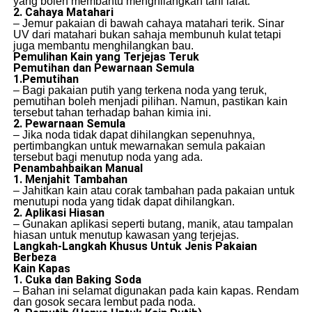
yang boleh membantu menghilangkan tahi lalat.
2. Cahaya Matahari
– Jemur pakaian di bawah cahaya matahari terik. Sinar
UV dari matahari bukan sahaja membunuh kulat tetapi
juga membantu menghilangkan bau.
Pemulihan Kain yang Terjejas Teruk
Pemutihan dan Pewarnaan Semula
1.Pemutihan
– Bagi pakaian putih yang terkena noda yang teruk,
pemutihan boleh menjadi pilihan. Namun, pastikan kain
tersebut tahan terhadap bahan kimia ini.
2. Pewarnaan Semula
– Jika noda tidak dapat dihilangkan sepenuhnya,
pertimbangkan untuk mewarnakan semula pakaian
tersebut bagi menutup noda yang ada.
Penambahbaikan Manual
1. Menjahit Tambahan
– Jahitkan kain atau corak tambahan pada pakaian untuk
menutupi noda yang tidak dapat dihilangkan.
2. Aplikasi Hiasan
– Gunakan aplikasi seperti butang, manik, atau tampalan
hiasan untuk menutup kawasan yang terjejas.
Langkah-Langkah Khusus Untuk Jenis Pakaian
Berbeza
Kain Kapas
1. Cuka dan Baking Soda
– Bahan ini selamat digunakan pada kain kapas. Rendam
dan gosok secara lembut pada noda.