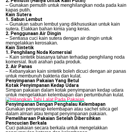
2. Pemutih (Hanya Untuk Kain Putih)
– Gunakan pemutih untuk menghilangkan noda pada kain
kapas putih.
Kain Sutera
1. Sabun Lembut
– Gunakan sabun lembut yang dikhususkan untuk kain
sutera. Elakkan bahan kimia yang keras.
2. Penggunaan Air Dingin
– Sentiasa cuci kain sutera dengan air dingin untuk
mengelakkan kerosakan.
Kain Sintetik
1. Penghilang Noda Komersial
– Kain sintetik biasanya tahan terhadap penghilang noda
komersial. Ikuti arahan pada produk.
2. Air Panas
– Kebanyakan kain sintetik boleh dicuci dengan air panas
untuk membunuh bakteria dan kulat.
Penyimpanan Pakaian Yang Betul
Kotak Penyimpanan Kedap Udara
Simpan pakaian dalam kotak penyimpanan kedap udara
untuk mengelakkan kelembapan dan pertumbuhan kulat.
Penyimpanan Dengan Penghalau Kelembapan
Gunakan penyerap kelembapan atau sachet silica gel
dalam almari atau tempat penyimpanan pakaian.
Pemeliharaan Pakaian Setelah Dibersihkan
Pencucian Berkala
Cuci pakaian secara berkala untuk mengelakkan