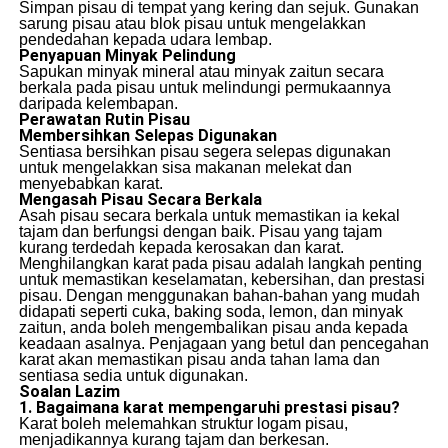
Simpan pisau di tempat yang kering dan sejuk. Gunakan
sarung pisau atau blok pisau untuk mengelakkan
pendedahan kepada udara lembap.
Penyapuan Minyak Pelindung
Sapukan minyak mineral atau minyak zaitun secara
berkala pada pisau untuk melindungi permukaannya
daripada kelembapan.
Perawatan Rutin Pisau
Membersihkan Selepas Digunakan
Sentiasa bersihkan pisau segera selepas digunakan
untuk mengelakkan sisa makanan melekat dan
menyebabkan karat.
Mengasah Pisau Secara Berkala
Asah pisau secara berkala untuk memastikan ia kekal
tajam dan berfungsi dengan baik. Pisau yang tajam
kurang terdedah kepada kerosakan dan karat.
Menghilangkan karat pada pisau adalah langkah penting
untuk memastikan keselamatan, kebersihan, dan prestasi
pisau. Dengan menggunakan bahan-bahan yang mudah
didapati seperti cuka, baking soda, lemon, dan minyak
zaitun, anda boleh mengembalikan pisau anda kepada
keadaan asalnya. Penjagaan yang betul dan pencegahan
karat akan memastikan pisau anda tahan lama dan
sentiasa sedia untuk digunakan.
Soalan Lazim
1. Bagaimana karat mempengaruhi prestasi pisau?
Karat boleh melemahkan struktur logam pisau,
menjadikannya kurang tajam dan berkesan.