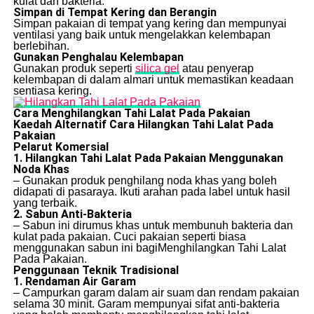
kulat dan bakteria.
Simpan di Tempat Kering dan Berangin
Simpan pakaian di tempat yang kering dan mempunyai
ventilasi yang baik untuk mengelakkan kelembapan
berlebihan.
Gunakan Penghalau Kelembapan
Gunakan produk seperti
silica gel
atau penyerap
kelembapan di dalam almari untuk memastikan keadaan
sentiasa kering.
Cara Menghilangkan Tahi Lalat Pada Pakaian
Kaedah Alternatif Cara Hilangkan Tahi Lalat Pada
Pakaian
Pelarut Komersial
1. Hilangkan Tahi Lalat Pada Pakaian Menggunakan
Noda Khas
– Gunakan produk penghilang noda khas yang boleh
didapati di pasaraya. Ikuti arahan pada label untuk hasil
yang terbaik.
2. Sabun Anti-Bakteria
– Sabun ini dirumus khas untuk membunuh bakteria dan
kulat pada pakaian. Cuci pakaian seperti biasa
menggunakan sabun ini bagiMenghilangkan Tahi Lalat
Pada Pakaian.
Penggunaan Teknik Tradisional
1. Rendaman Air Garam
– Campurkan garam dalam air suam dan rendam pakaian
selama 30 minit. Garam mempunyai sifat anti-bakteria