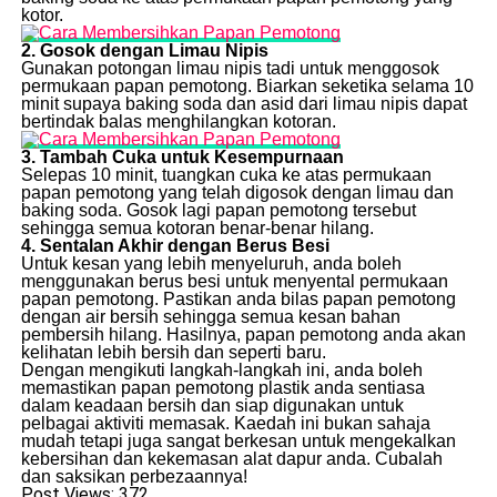
kotor.
2. Gosok dengan Limau Nipis
Gunakan potongan limau nipis tadi untuk menggosok
permukaan papan pemotong. Biarkan seketika selama 10
minit supaya baking soda dan asid dari limau nipis dapat
bertindak balas menghilangkan kotoran.
3. Tambah Cuka untuk Kesempurnaan
Selepas 10 minit, tuangkan cuka ke atas permukaan
papan pemotong yang telah digosok dengan limau dan
baking soda. Gosok lagi papan pemotong tersebut
sehingga semua kotoran benar-benar hilang.
4. Sentalan Akhir dengan Berus Besi
Untuk kesan yang lebih menyeluruh, anda boleh
menggunakan berus besi untuk menyental permukaan
papan pemotong. Pastikan anda bilas papan pemotong
dengan air bersih sehingga semua kesan bahan
pembersih hilang. Hasilnya, papan pemotong anda akan
kelihatan lebih bersih dan seperti baru.
Dengan mengikuti langkah-langkah ini, anda boleh
memastikan papan pemotong plastik anda sentiasa
dalam keadaan bersih dan siap digunakan untuk
pelbagai aktiviti memasak. Kaedah ini bukan sahaja
mudah tetapi juga sangat berkesan untuk mengekalkan
kebersihan dan kekemasan alat dapur anda. Cubalah
dan saksikan perbezaannya!
Post Views:
372