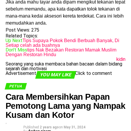
Jika anda mahu tayar anda dipam mengikut tekanan tepat
sebelum memandu, apa kata dapatkan tolok tekanan di
mana-mana kedai aksesori kereta terdekat. Cara ini lebih
memudahkan anda.
Post Views:
275
Related Topics:
Up Next
Tips Supaya Pokok Bendi Berbuah Banyak, Di
Setiap celah ada buahnya
Don't Miss
tips Nak Bezakan Restoran Mamak Muslim
Dengan Restoran Hindu
kidin
Seorang yang suka membaca bahan bacaan dalam bidang
sejarah dan motivasi
Advertisement
Click to comment
YOU MAY LIKE
PETUA
Cara Membersihkan Papan
Pemotong Lama yang Nampak
Kusam dan Kotor
Published
2 years ago
on
May 31, 2024