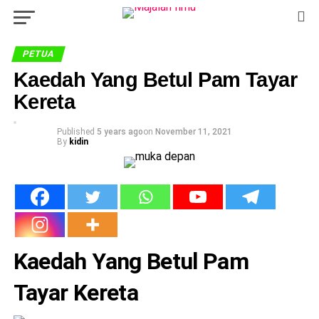
PETUA
Kaedah Yang Betul Pam Tayar
Kereta
Published
5 years ago
on
November 11, 2021
By
kidin
Kaedah Yang Betul Pam
Tayar Kereta