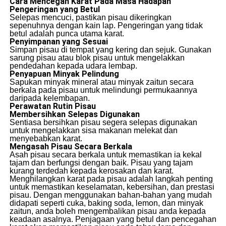
Cara Mencegah Karat Pada Masa Hadapan
Pengeringan yang Betul
Selepas mencuci, pastikan pisau dikeringkan
sepenuhnya dengan kain lap. Pengeringan yang tidak
betul adalah punca utama karat.
Penyimpanan yang Sesuai
Simpan pisau di tempat yang kering dan sejuk. Gunakan
sarung pisau atau blok pisau untuk mengelakkan
pendedahan kepada udara lembap.
Penyapuan Minyak Pelindung
Sapukan minyak mineral atau minyak zaitun secara
berkala pada pisau untuk melindungi permukaannya
daripada kelembapan.
Perawatan Rutin Pisau
Membersihkan Selepas Digunakan
Sentiasa bersihkan pisau segera selepas digunakan
untuk mengelakkan sisa makanan melekat dan
menyebabkan karat.
Mengasah Pisau Secara Berkala
Asah pisau secara berkala untuk memastikan ia kekal
tajam dan berfungsi dengan baik. Pisau yang tajam
kurang terdedah kepada kerosakan dan karat.
Menghilangkan karat pada pisau adalah langkah penting
untuk memastikan keselamatan, kebersihan, dan prestasi
pisau. Dengan menggunakan bahan-bahan yang mudah
didapati seperti cuka, baking soda, lemon, dan minyak
zaitun, anda boleh mengembalikan pisau anda kepada
keadaan asalnya. Penjagaan yang betul dan pencegahan