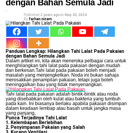
dengan Bahan Semula Jadi
Published
2 years ago
on
May 30, 2024
By
farhan nizam
Panduan Lengkap: Hilangkan Tahi Lalat Pada Pakaian
dengan Bahan Semula Jadi
Dalam artikel ini, kita akan meneroka pelbagai cara untuk
menghilangkan tahi lalat pada pakaian dengan mudah
dan berkesan.Tahi lalat pada pakaian boleh menjadi
masalah yang menjengkelkan. Noda ini bukan sahaja
merosakkan penampilan pakaian, tetapi juga boleh
meninggalkan bau yang tidak menyenangkan.
Tahi lalat pada pakaian adalah bintik-bintik atau noda
yang disebabkan oleh kulat atau bakteria yang tumbuh
pada kain. Ini biasanya berlaku apabila pakaian disimpan
dalam keadaan lembap atau basah untuk jangka masa
yang panjang.
Punca Terjadinya Tahi Lalat
1. Kelembapan Berlebihan
2. Penyimpanan Pakaian yang Salah
3. Kurang Ventilasi