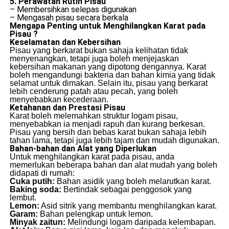
5. Perawatan Rutin Pisau
– Membersihkan selepas digunakan
– Mengasah pisau secara berkala
Mengapa Penting untuk Menghilangkan Karat pada
Pisau ?
Keselamatan dan Kebersihan
Pisau yang berkarat bukan sahaja kelihatan tidak
menyenangkan, tetapi juga boleh menjejaskan
kebersihan makanan yang dipotong dengannya. Karat
boleh mengandungi bakteria dan bahan kimia yang tidak
selamat untuk dimakan. Selain itu, pisau yang berkarat
lebih cenderung patah atau pecah, yang boleh
menyebabkan kecederaan.
Ketahanan dan Prestasi Pisau
Karat boleh melemahkan struktur logam pisau,
menyebabkan ia menjadi rapuh dan kurang berkesan.
Pisau yang bersih dan bebas karat bukan sahaja lebih
tahan lama, tetapi juga lebih tajam dan mudah digunakan.
Bahan-bahan dan Alat yang Diperlukan
Untuk menghilangkan karat pada pisau, anda
memerlukan beberapa bahan dan alat mudah yang boleh
didapati di rumah:
Cuka putih:
Bahan asidik yang boleh melarutkan karat.
Baking soda:
Bertindak sebagai penggosok yang
lembut.
Lemon:
Asid sitrik yang membantu menghilangkan karat.
Garam:
Bahan pelengkap untuk lemon.
Minyak zaitun:
Melindungi logam daripada kelembapan.