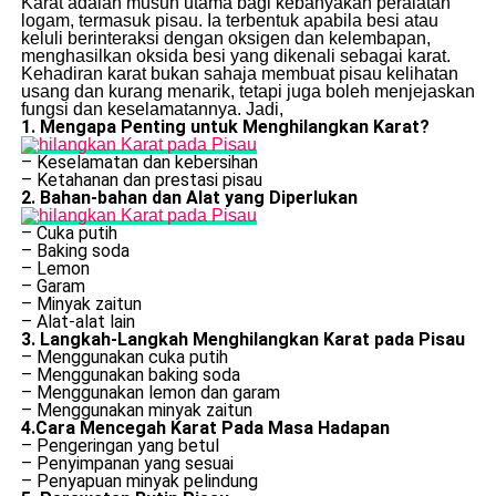
Karat adalah musuh utama bagi kebanyakan peralatan
logam, termasuk pisau. Ia terbentuk apabila besi atau
keluli berinteraksi dengan oksigen dan kelembapan,
menghasilkan oksida besi yang dikenali sebagai karat.
Kehadiran karat bukan sahaja membuat pisau kelihatan
usang dan kurang menarik, tetapi juga boleh menjejaskan
fungsi dan keselamatannya. Jadi,
1. Mengapa Penting untuk Menghilangkan Karat?
– Keselamatan dan kebersihan
– Ketahanan dan prestasi pisau
2. Bahan-bahan dan Alat yang Diperlukan
– Cuka putih
– Baking soda
– Lemon
– Garam
– Minyak zaitun
– Alat-alat lain
3. Langkah-Langkah Menghilangkan Karat pada Pisau
– Menggunakan cuka putih
– Menggunakan baking soda
– Menggunakan lemon dan garam
– Menggunakan minyak zaitun
4.Cara Mencegah Karat Pada Masa Hadapan
– Pengeringan yang betul
– Penyimpanan yang sesuai
– Penyapuan minyak pelindung