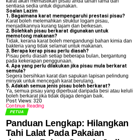
karat akan memastikan pisau anda tahan lama dan
sentiasa sedia untuk digunakan.
Soalan Lazim
1. Bagaimana karat mempengaruhi prestasi pisau?
Karat boleh melemahkan struktur logam pisau,
menjadikannya kurang tajam dan berkesan.
2. Bolehkah pisau berkarat digunakan untuk
memotong makanan?
Tidak, kerana karat boleh mengandungi bahan kimia dan
bakteria yang tidak selamat untuk makanan.
3. Berapa kerap pisau perlu diasah?
Pisau perlu diasah setiap beberapa bulan, bergantung
pada kekerapan penggunaan.
4. Apa yang perlu dilakukan jika pisau mula berkarat
semula?
Segera bersihkan karat dan sapukan lapisan pelindung
minyak untuk mencegah karat berulang.
5. Adakah semua jenis pisau boleh berkarat?
Ya, semua pisau yang diperbuat daripada besi atau keluli
boleh berkarat jika tidak dijaga dengan baik.
Post Views:
320
Continue Reading
PETUA
Panduan Lengkap: Hilangkan
Tahi Lalat Pada Pakaian