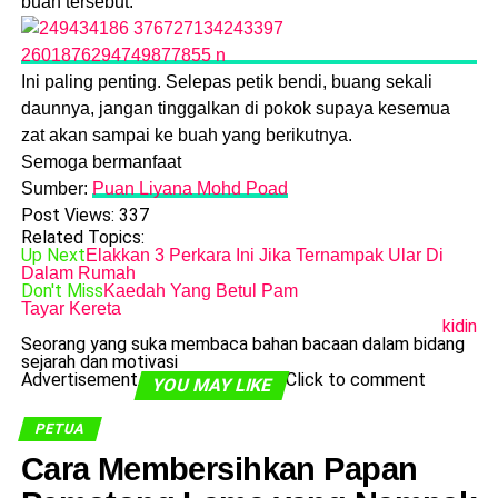
buah tersebut.
Ini paling penting. Selepas petik bendi, buang sekali
daunnya, jangan tinggalkan di pokok supaya kesemua
zat akan sampai ke buah yang berikutnya.
Semoga bermanfaat
Sumber:
Puan Liyana Mohd Poad
Post Views:
337
Related Topics:
Up Next
Elakkan 3 Perkara Ini Jika Ternampak Ular Di
Dalam Rumah
Don't Miss
Kaedah Yang Betul Pam
Tayar Kereta
kidin
Seorang yang suka membaca bahan bacaan dalam bidang
sejarah dan motivasi
Advertisement
Click to comment
YOU MAY LIKE
PETUA
Cara Membersihkan Papan