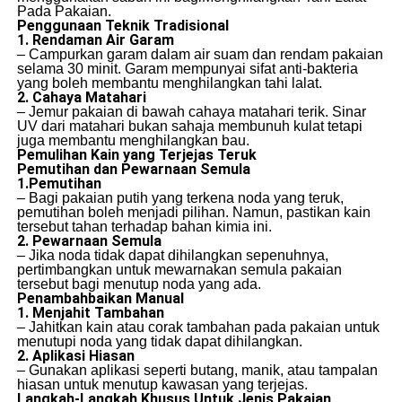
Pada Pakaian.
Penggunaan Teknik Tradisional
1. Rendaman Air Garam
– Campurkan garam dalam air suam dan rendam pakaian
selama 30 minit. Garam mempunyai sifat anti-bakteria
yang boleh membantu menghilangkan tahi lalat.
2. Cahaya Matahari
– Jemur pakaian di bawah cahaya matahari terik. Sinar
UV dari matahari bukan sahaja membunuh kulat tetapi
juga membantu menghilangkan bau.
Pemulihan Kain yang Terjejas Teruk
Pemutihan dan Pewarnaan Semula
1.Pemutihan
– Bagi pakaian putih yang terkena noda yang teruk,
pemutihan boleh menjadi pilihan. Namun, pastikan kain
tersebut tahan terhadap bahan kimia ini.
2. Pewarnaan Semula
– Jika noda tidak dapat dihilangkan sepenuhnya,
pertimbangkan untuk mewarnakan semula pakaian
tersebut bagi menutup noda yang ada.
Penambahbaikan Manual
1. Menjahit Tambahan
– Jahitkan kain atau corak tambahan pada pakaian untuk
menutupi noda yang tidak dapat dihilangkan.
2. Aplikasi Hiasan
– Gunakan aplikasi seperti butang, manik, atau tampalan
hiasan untuk menutup kawasan yang terjejas.
Langkah-Langkah Khusus Untuk Jenis Pakaian