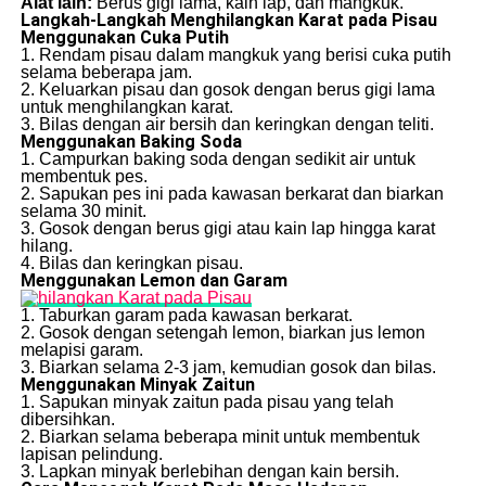
Alat lain:
Berus gigi lama, kain lap, dan mangkuk.
Langkah-Langkah Menghilangkan Karat pada Pisau
Menggunakan Cuka Putih
1. Rendam pisau dalam mangkuk yang berisi cuka putih
selama beberapa jam.
2. Keluarkan pisau dan gosok dengan berus gigi lama
untuk menghilangkan karat.
3. Bilas dengan air bersih dan keringkan dengan teliti.
Menggunakan Baking Soda
1. Campurkan baking soda dengan sedikit air untuk
membentuk pes.
2. Sapukan pes ini pada kawasan berkarat dan biarkan
selama 30 minit.
3. Gosok dengan berus gigi atau kain lap hingga karat
hilang.
4. Bilas dan keringkan pisau.
Menggunakan Lemon dan Garam
1. Taburkan garam pada kawasan berkarat.
2. Gosok dengan setengah lemon, biarkan jus lemon
melapisi garam.
3. Biarkan selama 2-3 jam, kemudian gosok dan bilas.
Menggunakan Minyak Zaitun
1. Sapukan minyak zaitun pada pisau yang telah
dibersihkan.
2. Biarkan selama beberapa minit untuk membentuk
lapisan pelindung.
3. Lapkan minyak berlebihan dengan kain bersih.