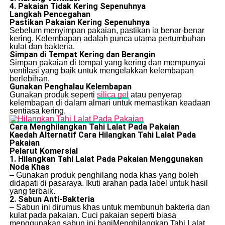
4. Pakaian Tidak Kering Sepenuhnya
Langkah Pencegahan
Pastikan Pakaian Kering Sepenuhnya
Sebelum menyimpan pakaian, pastikan ia benar-benar
kering. Kelembapan adalah punca utama pertumbuhan
kulat dan bakteria.
Simpan di Tempat Kering dan Berangin
Simpan pakaian di tempat yang kering dan mempunyai
ventilasi yang baik untuk mengelakkan kelembapan
berlebihan.
Gunakan Penghalau Kelembapan
Gunakan produk seperti
silica gel
atau penyerap
kelembapan di dalam almari untuk memastikan keadaan
sentiasa kering.
Cara Menghilangkan Tahi Lalat Pada Pakaian
Kaedah Alternatif Cara Hilangkan Tahi Lalat Pada
Pakaian
Pelarut Komersial
1. Hilangkan Tahi Lalat Pada Pakaian Menggunakan
Noda Khas
– Gunakan produk penghilang noda khas yang boleh
didapati di pasaraya. Ikuti arahan pada label untuk hasil
yang terbaik.
2. Sabun Anti-Bakteria
– Sabun ini dirumus khas untuk membunuh bakteria dan
kulat pada pakaian. Cuci pakaian seperti biasa
menggunakan sabun ini bagiMenghilangkan Tahi Lalat