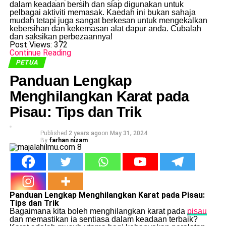
dalam keadaan bersih dan siap digunakan untuk
pelbagai aktiviti memasak. Kaedah ini bukan sahaja
mudah tetapi juga sangat berkesan untuk mengekalkan
kebersihan dan kekemasan alat dapur anda. Cubalah
dan saksikan perbezaannya!
Post Views:
372
Continue Reading
PETUA
Panduan Lengkap
Menghilangkan Karat pada
Pisau: Tips dan Trik
Published
2 years ago
on
May 31, 2024
By
farhan nizam
Panduan Lengkap Menghilangkan Karat pada Pisau:
Tips dan Trik
Bagaimana kita boleh menghilangkan karat pada
pisau
dan memastikan ia sentiasa dalam keadaan terbaik?