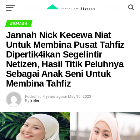
SEMASA
Jannah Nick Kecewa Niat
Untuk Membina Pusat Tahfiz
Dipertik4ikan Segelintir
Netizen, Hasil Titik Peluhnya
Sebagai Anak Seni Untuk
Membina Tahfiz
Published
4 years ago
on
May 10, 2022
By
kidin