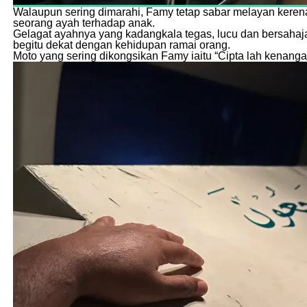
Walaupun sering dimarahi, Famy tetap sabar melayan keren
seorang ayah terhadap anak.
Gelagat ayahnya yang kadangkala tegas, lucu dan bersahaja
begitu dekat dengan kehidupan ramai orang.
Moto yang sering dikongsikan Famy iaitu “Cipta lah kenanga