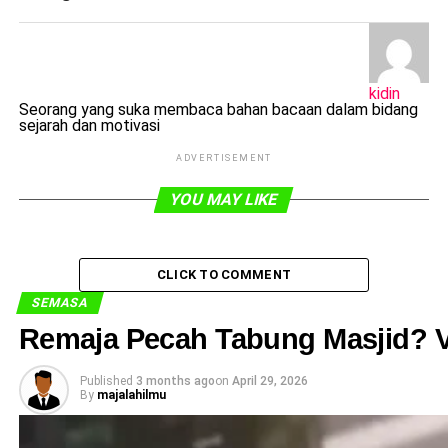
kidin
Seorang yang suka membaca bahan bacaan dalam bidang
sejarah dan motivasi
ADVERTISEMENT
YOU MAY LIKE
CLICK TO COMMENT
SEMASA
Remaja Pecah Tabung Masjid? V
Published
3 months ago
on
April 29, 2026
By
majalahilmu