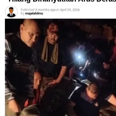
Published
3 months ago
on
April 29, 2026
By
majalahilmu