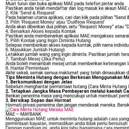
Muat turun dan buka aplikasi MAE pada telefon pintar anda.
Pastikan anda telah mendaftar dan log masuk ke akaun MAE 
2. Klik ‘Send & Request’
Pada halaman utama aplikasi, cari dan klik pada pilihan “Send 
3. Pilih ‘Request Money’ atau ‘DuitNow Request’
Anda akan diberikan dua pilihan, iaitu “Request Money” atau 
4. Benarkan Akses kepada Kontak
Pastikan anda membenarkan aplikasi MAE mengakses senarai ko
5. Pilih Kontak yang Ingin Diminta Hutang
Selepas memberikan akses kepada kontak, pilih nama individu 
6. Masukkan Jumlah Hutang\
Letakkan jumlah wang yang ingin diminta. Pastikan jumlah te
7. Tambah Mesej (Jika Perlu)
Anda boleh menambah mesej untuk memberikan keterangan lanj
8. Hantar Permintaan
Akhir sekali, semak semua maklumat yang telah dimasukkan d
Tips Meminta Hutang dengan Berkesan Menggunakan M
1. Berkomunikasi dengan Jelas
Sebelum menghantar permintaan hutang (Cara Minta Hutang Me
2. Tetapkan Jangka Masa Pembayaran melalui kaedah Ca
Berikan penerima masa yang mencukupi untuk membuat pemba
3. Bersikap Sopan dan Hormat
Hormati privasi penerima dan jangan mendesak mereka. Bersik
MAE – MAYBANK
Menggunakan MAE untuk meminta hutang adalah cara yang 
permintaan bayaran, memastikan anda tidak perlu bersusah
Dengan panduan ini, anda kini tahu bagaimana cara memin