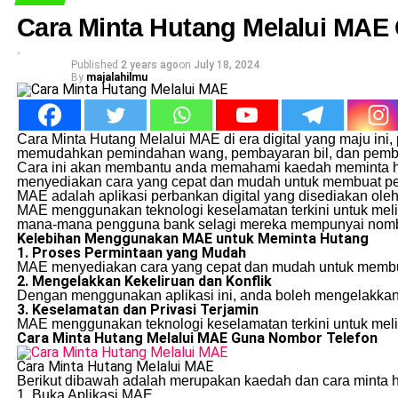
Cara Minta Hutang Melalui MA
Published
2 years ago
on
July 18, 2024
By
majalahilmu
Cara Minta Hutang Melalui MAE di era digital yang maju in
memudahkan pemindahan wang, pembayaran bil, dan pembel
Cara ini akan membantu anda memahami kaedah meminta hu
menyediakan cara yang cepat dan mudah untuk membuat pe
MAE adalah aplikasi perbankan digital yang disediakan o
MAE menggunakan teknologi keselamatan terkini untuk mel
mana-mana pengguna bank selagi mereka mempunyai nombo
Kelebihan Menggunakan MAE untuk Meminta Hutang
1. Proses Permintaan yang Mudah
MAE menyediakan cara yang cepat dan mudah untuk membuat
2. Mengelakkan Kekeliruan dan Konflik
Dengan menggunakan aplikasi ini, anda boleh mengelakkan k
3. Keselamatan dan Privasi Terjamin
MAE menggunakan teknologi keselamatan terkini untuk meli
Cara Minta Hutang Melalui MAE Guna Nombor Telefon
Cara Minta Hutang Melalui MAE
Berikut dibawah adalah merupakan kaedah dan cara minta 
1. Buka Aplikasi MAE