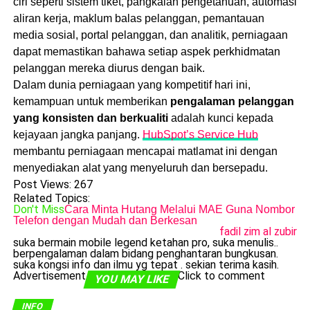
ciri seperti sistem tiket, pangkalan pengetahuan, automasi
aliran kerja, maklum balas pelanggan, pemantauan
media sosial, portal pelanggan, dan analitik, perniagaan
dapat memastikan bahawa setiap aspek perkhidmatan
pelanggan mereka diurus dengan baik.
Dalam dunia perniagaan yang kompetitif hari ini,
kemampuan untuk memberikan
pengalaman pelanggan
yang konsisten dan berkualiti
adalah kunci kepada
kejayaan jangka panjang.
HubSpot’s Service Hub
membantu perniagaan mencapai matlamat ini dengan
menyediakan alat yang menyeluruh dan bersepadu.
Post Views:
267
Related Topics:
Don't Miss
Cara Minta Hutang Melalui MAE Guna Nombor
Telefon dengan Mudah dan Berkesan
fadil zim al zubir
suka bermain mobile legend ketahan pro, suka menulis..
berpengalaman dalam bidang penghantaran bungkusan.
suka kongsi info dan ilmu yg tepat . sekian terima kasih.
Advertisement
Click to comment
YOU MAY LIKE
INFO