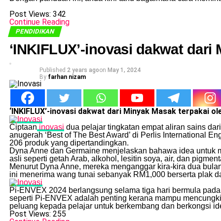
Post Views:
342
Continue Reading
PENDIDIKAN
‘INKIFLUX’-inovasi dakwat dari 
Published
2 years ago
on
May 1, 2024
By
farhan nizam
‘INKIFLUX’-inovasi dakwat dari Minyak Masak terpakai ol
Ciptaan
inovasi
dua pelajar tingkatan empat aliran sains d
anugerah ‘Best of The Best Award’ di Perlis International E
206 produk yang dipertandingkan.
Dyna Anne dan Germaine menjelaskan bahawa idea untuk me
asli seperti getah Arab, alkohol, lesitin soya, air, dan pi
Menurut Dyna Anne, mereka menganggar kira-kira dua bula
ini menerima wang tunai sebanyak RM1,000 berserta plak da
Pi-ENVEX 2024 berlangsung selama tiga hari bermula pada 2
seperti Pi-ENVEX adalah penting kerana mampu mencungkil b
peluang kepada pelajar untuk berkembang dan berkongsi id
Post Views:
255