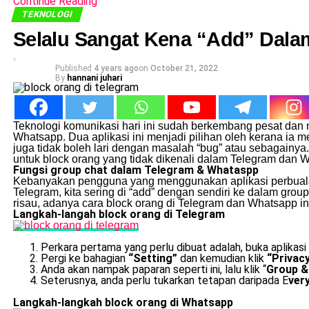
Continue Reading
TEKNOLOGI
Selalu Sangat Kena “Add” Dalam
Published
4 years ago
on
October 21, 2022
By
hannani juhari
Teknologi komunikasi hari ini sudah berkembang pesat dan
Whatsapp. Dua aplikasi ini menjadi pilihan oleh kerana ia m
juga tidak boleh lari dengan masalah “bug” atau sebagainya
untuk block orang yang tidak dikenali dalam Telegram dan 
Fungsi group chat dalam Telegram & Whataspp
Kebanyakan pengguna yang menggunakan aplikasi perbualan 
Telegram, kita sering di “add” dengan sendiri ke dalam grou
risau, adanya cara block orang di Telegram dan Whatsapp i
Langkah-langah block orang di Telegram
Perkara pertama yang perlu dibuat adalah, buka aplikasi
Pergi ke bahagian
“Setting”
dan kemudian klik
“Privac
Anda akan nampak paparan seperti ini, lalu klik “
Group &
Seterusnya, anda perlu tukarkan tetapan daripada E
ver
Langkah-langkah block orang di Whatsapp