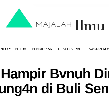
INFO
PETUA
PENDIDIKAN
RESEPI VIRAL
JAWATAN KO
 Hampir Bvnuh Di
ng4n di Buli Sen