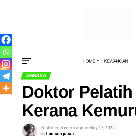
HOME
KEWANGAN
SEMASA
Doktor Pelatih
Kerana Kemuru
Published
4 years ago
on
May 17, 2022
By
hannani juhari