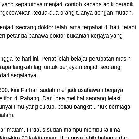
 yang sepatutnya menjadi contoh kepada adik-beradik
mengecew4kan kedua-dua orang tuanya dengan mudah.
njadi seorang doktor telah lama terpahat di hati, tetapi
i petanda bahawa doktor bukanlah kerjaya yang
gga ke hari ini. Penat lelah belajar perubatan masih
erapa langkah lagi untuk berjaya menjadi seorang
 dari segalanya.
0, kini Farhan sudah menjadi usahawan berjaya
lifon di Pahang. Dari idea melihat seorang lelaki
unyai ilmu yang cukup, beliau bangkit untuk berniaga
malam.
pasar malam, Firdaus sudah mampu membuka lima
ra-kira 20 kakitangan. Hidupnya lebih bahagia dan