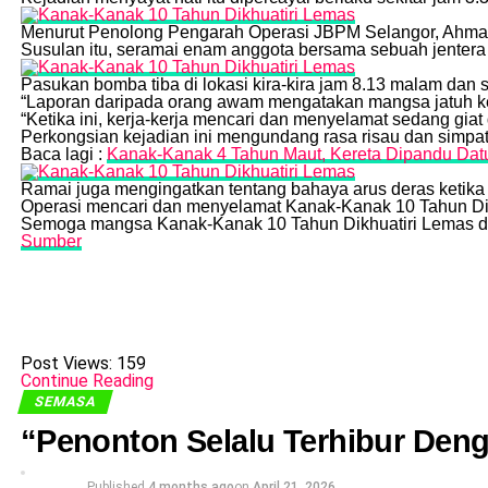
Menurut Penolong Pengarah Operasi JBPM Selangor, Ahmad
Susulan itu, seramai enam anggota bersama sebuah jentera 
Pasukan bomba tiba di lokasi kira-kira jam 8.13 malam da
“Laporan daripada orang awam mengatakan mangsa jatuh ke 
“Ketika ini, kerja-kerja mencari dan menyelamat sedang giat
Perkongsian kejadian ini mengundang rasa risau dan simpa
Baca lagi :
Kanak-Kanak 4 Tahun Maut, Kereta Dipandu Datuk
Ramai juga mengingatkan tentang bahaya arus deras ketika 
Operasi mencari dan menyelamat Kanak-Kanak 10 Tahun Dik
Semoga mangsa Kanak-Kanak 10 Tahun Dikhuatiri Lemas di
Sumber
Post Views:
159
Continue Reading
SEMASA
“Penonton Selalu Terhibur Den
Published
4 months ago
on
April 21, 2026