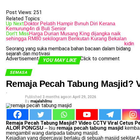
Post Views:
251
Related Topics:
Up Next
Doktor Pelatih Hampir Bvnuh Diri Kerana
Kemurung4n di Buli Senior
Don't Miss
Harga Durian Musang King dijangka naik
sehingga RM80 sekilogram Berikutan Kurang Bekalan
kidin
Seorang yang suka membaca bahan bacaan dalam bidang
sejarah dan motivasi
Advertisement
Click to comment
YOU MAY LIKE
SEMASA
Remaja Pecah Tabung Masjid? V
Published
3 months ago
on
April 29, 2026
By
majalahilmu
Remaja Pecah Tabung Masjid? Video CCTV Viral Cetus P
ALOR PONGSU
– Isu
remaja pecah tabung masjid
kembali
mengambil wang daripada tabung masjid.
Kejadian yang dipercayai berlaku di sebuah masjid sekitar 