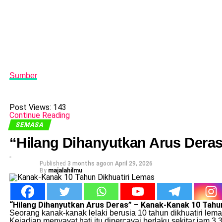
Sumber
Post Views:
143
Continue Reading
SEMASA
“Hilang Dihanyutkan Arus Dera
Published
3 months ago
on
April 29, 2026
By
majalahilmu
“Hilang Dihanyutkan Arus Deras” – Kanak-Kanak 10 Tahu
Seorang kanak-kanak lelaki berusia 10 tahun dikhuatiri lem
Kejadian menyayat hati itu dipercayai berlaku sekitar jam 3