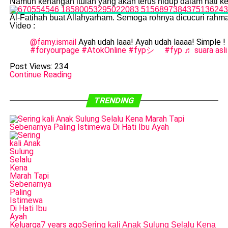
Namun kenangan itulah yang akan terus hidup dalam hati ke
Al-Fatihah buat Allahyarham. Semoga rohnya dicucuri rahm
Video :
@famy.ismail
Ayah udah laaa! Ayah udah laaaa! Simple !
#foryourpage
#AtokOnline
#fypシ゚
#fyp
♬ suara asli
Post Views:
234
Continue Reading
TRENDING
Keluarga
7 years ago
Sering kali Anak Sulung Selalu Kena