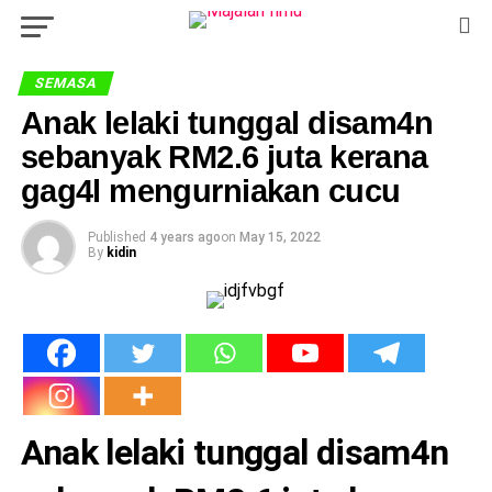
SEMASA
Anak lelaki tunggal disam4n
sebanyak RM2.6 juta kerana
gag4l mengurniakan cucu
Published
4 years ago
on
May 15, 2022
By
kidin
Anak lelaki tunggal disam4n