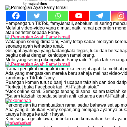
By
majalahilmu
Pempengaruh TikTok, famy.ismail, sebelum ini sering mencur
Melalui video-video yang dimuat naik, ramai penonton mengi
atau berleter kepada Famy.
Walaupun sering dimarahi, Famy tetap sabar melayan keren
seorang ayah terhadap anak.
Gelagat ayahnya yang kadangkala tegas, lucu dan bersahaja
begitu dekat dengan kehidupan ramai orang.
Moto yang sering dikongsikan Famy iaitu “Cipta lah kenanga
Ramai pengikut mengakui mereka terkejut apabila melihat 
Ada yang mengatakan mereka baru sahaja melihat video-vid
kandungan TikTok Famy.
Ruangan komen turut dibanjiri ucapan takziah dan doa dari
“Terkejut buka Facebook tadi, Al-Fatihah atok.”
“Atok online kami. Semoga tenang di sana, salam takziah ke
“Salam takziah kepada seluruh ahli keluarga dan Al-Fatiha
Perkongsian itu membuatkan ramai sedar bahawa setiap mo
Apa yang dilakukan Famy sepanjang menjaga ayahnya bukan
tuanya hingga ke akhir hayat.
Kini, segala gelak tawa, bebelan dan kemarahan kecil ayah