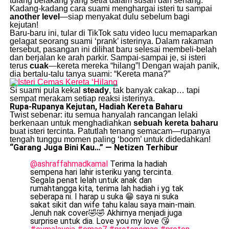
tulang belakang yang setia dalam susah dan senang.
Kadang-kadang cara suami menghargai isteri tu sampai
another level
—siap menyakat dulu sebelum bagi
kejutan!
Baru-baru ini, tular di TikTok satu video lucu memaparkan
gelagat seorang suami ‘prank’ isterinya. Dalam rakaman
tersebut, pasangan ini dilihat baru selesai membeli-belah
dan berjalan ke arah parkir. Sampai-sampai je, si isteri
terus
cuak
—kereta mereka “hilang”! Dengan wajah panik,
dia bertalu-talu tanya suami: “Kereta mana?”
Si suami pula kekal
steady
, tak banyak cakap… tapi
sempat merakam setiap reaksi isterinya.
Rupa-Rupanya Kejutan, Hadiah Kereta Baharu
Twist sebenar: itu semua hanyalah rancangan lelaki
berkenaan untuk menghadiahkan
sebuah kereta baharu
buat isteri tercinta. Patutlah tenang semacam—rupanya
tengah tunggu momen paling ‘boom’ untuk didedahkan!
“Garang Juga Bini Kau…” — Netizen Terhibur
@ashraffahmadkamal
Terima la hadiah
sempena hari lahir isteriku yang tercinta.
Segala penat lelah untuk anak dan
rumahtangga kita, terima lah hadiah i yg tak
seberapa ni. I harap u suka 😁 saya ni suka
sakat sikit dan wife tahu kalau saya main-main.
Jenuh nak cover🤣🤣 Akhirnya menjadi juga
surprise untuk dia. Love you my love 😘