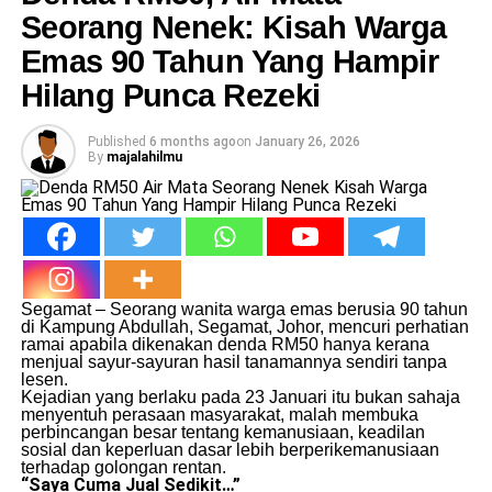
Seorang Nenek: Kisah Warga
Emas 90 Tahun Yang Hampir
Hilang Punca Rezeki
Published
6 months ago
on
January 26, 2026
By
majalahilmu
Segamat – Seorang wanita warga emas berusia 90 tahun
di Kampung Abdullah, Segamat, Johor, mencuri perhatian
ramai apabila dikenakan denda RM50 hanya kerana
menjual sayur-sayuran hasil tanamannya sendiri tanpa
lesen.
Kejadian yang berlaku pada 23 Januari itu bukan sahaja
menyentuh perasaan masyarakat, malah membuka
perbincangan besar tentang kemanusiaan, keadilan
sosial dan keperluan dasar lebih berperikemanusiaan
terhadap golongan rentan.
“Saya Cuma Jual Sedikit…”