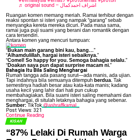
#evmalaysia
#emas7
#protonemas
#proton
♬ original sound – اشراف احمدكمال
Ruangan komen memang meriah. Ramai terhibur dengan
reaksi spontan si isteri yang nampak “garang” sebab
menyangka kereta mereka dicuri. Pada masa sama,
ramai juga puji suami yang berani dan romantik dengan
cara tersendiri.
Antara komen yang mencuri tumpuan:
“
Bukan main garang bini kau, bang…
”
“
Alhamdulillah, hargai isteri sebaiknya.
”
“
Comel! So happy for you. Semoga bahagia selalu.
”
“
Doakan saya pun dapat surprise macam ni.
”
Bahagia Itu Bila Saling Menghargai
Rumah tangga ada pasang surut—ada manis, ada ujian.
Tapi indahnya bila semuanya ditempuh
berdua
. Tak
semestinya hadiah besar atau kata-kata manis; kadang
usaha kecil yang lahir dari hati pun cukup
membahagiakan. Bila suami isteri saling memahami dan
menghargai, di situlah letaknya bahagia yang sebenar.
Sumber:
TikTok
@ashraffkamal_
Post Views:
321
Continue Reading
KISAH
“87% Lelaki Di Rumah Warga