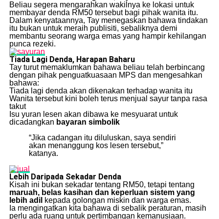
Beliau segera mengarahkan wakilnya ke lokasi untuk
membayar denda RM50 tersebut bagi pihak wanita itu.
Dalam kenyataannya, Tay menegaskan bahawa tindakan
itu bukan untuk meraih publisiti, sebaliknya demi
membantu seorang warga emas yang hampir kehilangan
punca rezeki.
Tiada Lagi Denda, Harapan Baharu
Tay turut memaklumkan bahawa beliau telah berbincang
dengan pihak penguatkuasaan MPS dan mengesahkan
bahawa:
Tiada lagi denda akan dikenakan terhadap wanita itu
Wanita tersebut kini boleh terus menjual sayur tanpa rasa
takut
Isu yuran lesen akan dibawa ke mesyuarat untuk
dicadangkan
bayaran simbolik
“Jika cadangan itu diluluskan, saya sendiri
akan menanggung kos lesen tersebut,”
katanya.
Lebih Daripada Sekadar Denda
Kisah ini bukan sekadar tentang RM50, tetapi tentang
maruah, belas kasihan dan keperluan sistem yang
lebih adil
kepada golongan miskin dan warga emas.
Ia mengingatkan kita bahawa di sebalik peraturan, masih
perlu ada ruang untuk pertimbangan kemanusiaan.