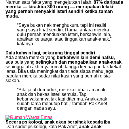
Namun satu fakta yang mengejutkan ialah,
87% daripada
mereka — kira-kira 300 orang — merupakan lelaki
yang pernah menyakiti isteri sendiri ketika zaman
muda.
“Saya bukan nak menghukum, tapi ini realiti
yang saya lihat sendiri. Ramai antara mereka
dulu pernah menduakan isteri, berkahwin lain,
abaikan keluarga, atau tinggalkan anak-anak,”
katanya.
Dulu kahwin lagi, sekarang tinggal sendiri
Ada antara mereka yang
berkahwin lain demi nafsu
,
ada pula yang
selingkuh dan mengabaikan anak-anak
,
sehinggalah akhirnya rumah tangga kedua pun tak kekal
lama. Bila usia meningkat dan tiada siapa mahu jaga,
barulah mereka sedar nilai kasih yang pernah disia-
siakan.
“Bila jatuh terduduk, mereka cuba cari anak-
anak dan bekas isteri semula. Tapi
kebanyakannya tak lagi diterima. Anak-anak
sudah lama menutup hati,” tambah Pak Arief
dengan nada sayu.
Secara psikologi, anak akan berpihak kepada ibu
Dari sudut psikologi, kata Pak Arief,
anak-anak