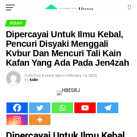
KISAH
Dipercayai Untuk Ilmu Kebal,
Pencuri Disyaki Menggali
Kvbur Dan Mencuri Tali Kain
Kafan Yang Ada Pada Jen4zah
Published
4 years ago
on
February 14, 2022
By
kidin
Dipercayai Untuk Ilmu Kebal,