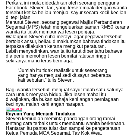
Perkara ini mula didedahkan oleh seorang pengguna
Facebook, Steven Tan, yang terserempak dengan wanita
tersebut ketika beliau menjual sayur secara kecil-kecilan
di tepi jalan.
Menurut Steven, seorang pegawai Majlis Perbandaran
Segamat (MPS) telah mengeluarkan saman RM50 kerana
wanita itu tidak mempunyai lesen penjaja.
Walaupun Steven cuba merayu agar pegawai tersebut
bertolak ansur, beliau dimaklumkan bahawa tindakan itu
terpaksa dilakukan kerana mengikut peraturan.
Lebih menyedihkan, wanita itu turut diberitahu bahawa
dia perlu memohon lesen bernilai ratusan ringgit
sekiranya mahu terus berniaga.
“Jumlah itu tidak realistik untuk seseorang
yang hanya menjual sedikit sayur beberapa
kali sebulan,” tulis Steven.
Bagi wanita tersebut, menjual sayur itulah satu-satunya
cara untuk menyara hidup. Jika lesen mahal itu
diwajibkan, dia bukan sahaja kehilangan perniagaan
kecilnya, malah kehilangan harapan.
Rayuan Yang Menjadi Tindakan
Steven kemudian meminta pandangan orang ramai
tentang cara terbaik untuk membantu wanita berkenaan.
Hantaran itu pantas tular dan sampai ke pengetahuan
Ketua Pemuda MCA Segamat, Tay Kok Wea.