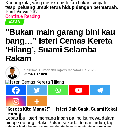
Kadangkala, yang mereka perlukan bukan simpati —
tetapi
peluang untuk terus hidup dengan bermaruah
.
Post Views:
232
Continue Reading
KISAH
“Bukan main garang bini kau
bang…” Isteri Cemas Kereta
‘Hilang’, Suami Selamba
Rakam
Published
10 months ago
on
October 17, 2025
By
majalahilmu
“Kereta Kita Mana?!” — Isteri Dah Cuak, Suami Kekal
Tenang
Lepas ibu, isteri memang insan paling istimewa dalam
hidup seorang lelaki. Bukan sekadar teman hidup, tapi