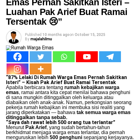
Emas Pernah Sakitkan Isteri –
Luahan Pak Arief Buat Ramai
Tersentak 😢”
Published
10 months ago
on
October 15, 2025
By
majalahilmu
“87% Lelaki Di Rumah Warga Emas Pernah Sakitkan
Isteri” – Kisah Pak Arief Buat Ramai Tersentak
Apabila berbicara tentang
rumah kebajikan warga
emas
, ramai antara kita cepat menilai bahawa penghuni
di sana mungkin ditinggalkan oleh keluarga atau
diabaikan oleh anak-anak. Namun, perkongsian seorang
pekerja rumah kebajikan ini membuka sisi realiti yang
jarang diperkatakan — bahawa
tak semua warga emas
ditinggalkan tanpa sebab.
“Saya dah rawat lebih 500 orang tua terlantar”
Menurut
Pak Arief
, yang sudah bertahun-tahun
berkhidmat menjaga warga emas terlantar, dia pernah
menguruskan lebih
500 penghuni
sepanjang kerjayanya.