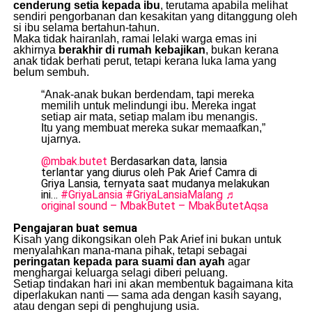
cenderung setia kepada ibu
, terutama apabila melihat
sendiri pengorbanan dan kesakitan yang ditanggung oleh
si ibu selama bertahun-tahun.
Maka tidak hairanlah, ramai lelaki warga emas ini
akhirnya
berakhir di rumah kebajikan
, bukan kerana
anak tidak berhati perut, tetapi kerana luka lama yang
belum sembuh.
“Anak-anak bukan berdendam, tapi mereka
memilih untuk melindungi ibu. Mereka ingat
setiap air mata, setiap malam ibu menangis.
Itu yang membuat mereka sukar memaafkan,”
ujarnya.
@mbak.butet
Berdasarkan data, lansia
terlantar yang diurus oleh Pak Arief Camra di
Griya Lansia, ternyata saat mudanya melakukan
ini…
#GriyaLansia
#GriyaLansiaMalang
♬
original sound – MbakButet – MbakButetAqsa
Pengajaran buat semua
Kisah yang dikongsikan oleh Pak Arief ini bukan untuk
menyalahkan mana-mana pihak, tetapi sebagai
peringatan kepada para suami dan ayah
agar
menghargai keluarga selagi diberi peluang.
Setiap tindakan hari ini akan membentuk bagaimana kita
diperlakukan nanti — sama ada dengan kasih sayang,
atau dengan sepi di penghujung usia.