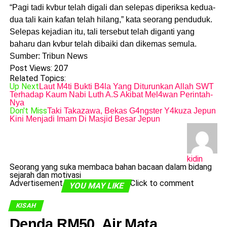
“Pagi tadi kvbur telah digali dan selepas diperiksa kedua-
dua tali kain kafan telah hilang,” kata seorang penduduk.
Selepas kejadian itu, tali tersebut telah diganti yang
baharu dan kvbur telah dibaiki dan dikemas semula.
Sumber: Tribun News
Post Views:
207
Related Topics:
Up Next
Laut M4ti Bukti B4la Yang Diturunkan Allah SWT
Terhadap Kaum Nabi Luth A.S Akibat Mel4wan Perintah-
Nya
Don't Miss
Taki Takazawa, Bekas G4ngster Y4kuza Jepun
Kini Menjadi Imam Di Masjid Besar Jepun
kidin
Seorang yang suka membaca bahan bacaan dalam bidang
sejarah dan motivasi
Advertisement
Click to comment
YOU MAY LIKE
KISAH
Denda RM50, Air Mata