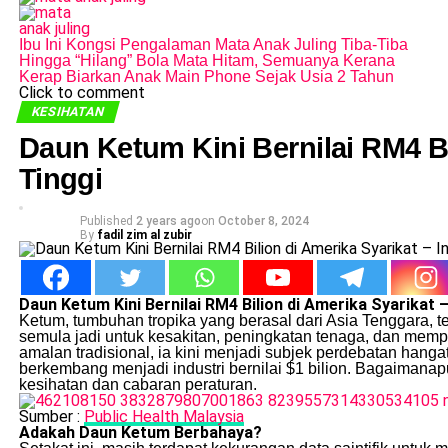
Ibu Ini Kongsi Pengalaman Mata Anak Juling Tiba-Tiba
Hingga “Hilang” Bola Mata Hitam, Semuanya Kerana
Kerap Biarkan Anak Main Phone Sejak Usia 2 Tahun
Click to comment
KESIHATAN
Daun Ketum Kini Bernilai RM4 Bil
Tinggi
Published
2 years ago
on
October 8, 2024
By
fadil zim al zubir
Daun Ketum Kini Bernilai RM4 Bilion di Amerika Syarikat – 
Ketum, tumbuhan tropika yang berasal dari Asia Tenggara,
semula jadi untuk kesakitan, peningkatan tenaga, dan memp
amalan tradisional, ia kini menjadi subjek perdebatan han
berkembang menjadi industri bernilai $1 bilion. Bagaimanap
kesihatan dan cabaran peraturan.
Sumber :
Public Health Malaysia
Adakah Daun Ketum Berbahaya?