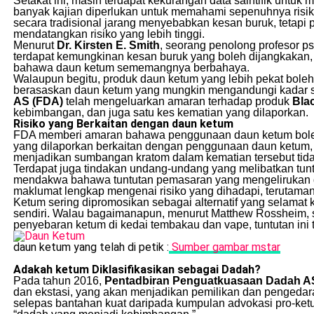
Setakat ini, masih terdapat kekurangan data saintifik untu
banyak kajian diperlukan untuk memahami sepenuhnya risi
secara tradisional jarang menyebabkan kesan buruk, tetap
mendatangkan risiko yang lebih tinggi.
Menurut
Dr. Kirsten E. Smith
, seorang penolong profesor psi
terdapat kemungkinan kesan buruk yang boleh dijangkakan
bahawa daun ketum sememangnya berbahaya.
Walaupun begitu, produk daun ketum yang lebih pekat boleh 
berasaskan daun ketum yang mungkin mengandungi kadar seba
AS (FDA)
telah mengeluarkan amaran terhadap produk
Bla
kebimbangan, dan juga satu kes kematian yang dilaporkan.
Risiko yang Berkaitan dengan daun ketum
FDA memberi amaran bahawa penggunaan daun ketum boleh 
yang dilaporkan berkaitan dengan penggunaan daun ketum, 
menjadikan sumbangan kratom dalam kematian tersebut tidak
Terdapat juga tindakan undang-undang yang melibatkan tuntu
mendakwa bahawa tuntutan pemasaran yang mengelirukan d
maklumat lengkap mengenai risiko yang dihadapi, terutaman
Ketum sering dipromosikan sebagai alternatif yang selamat
sendiri. Walau bagaimanapun, menurut Matthew Rossheim, se
penyebaran ketum di kedai tembakau dan vape, tuntutan ini 
daun ketum yang telah di petik :
Sumber gambar mstar
Adakah ketum Diklasifikasikan sebagai Dadah?
Pada tahun 2016,
Pentadbiran Penguatkuasaan Dadah A
dan ekstasi, yang akan menjadikan pemilikan dan pengeda
selepas bantahan kuat daripada kumpulan advokasi pro-ket