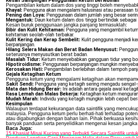
Kesan Sampingan Penggunaan Ketum Berlebihan
Pengambilan ketum dalam dos yang tinggi boleh menyebabka
Khayal:
Pengguna akan mengalami halusinasi atau perasaan ti
Pening dan Loya:
Penggunaan dalam jumlah yang besar sering
Mengantuk:
Daun ketum dalam dos tinggi bertindak sebagai 
Kesan buruk penggunaan jangka panjang termasuklah:
Bibir dan Kulit Kehitaman:
Pengguna yang mengambil ketum se
kehitaman seolah-olah terbakar.
Kulit Kering dan Kerap Sembelit:
Kulit pengguna menjadi ke
berpanjangan.
Hilang Selera Makan dan Berat Badan Menyusut:
Pengguna
seterusnya menyusutkan berat badan.
Masalah Tidur:
Ketum menyebabkan gangguan tidur yang bol
Hipotiroidisme:
Penggunaan berpanjangan mungkin menyebabk
Kerosakan Hati:
Pengambilan berlebihan dalam tempoh panjan
Gejala Ketagihan Ketum
Pengguna ketum yang mengalami ketagihan akan mempamerk
Sakit Sendi:
Pengguna yang ketagih sering mengadu sengal-s
Mata dan Hidung Berair:
Ini adalah antara gejala awal keta
Rasa Lemah dan Malas Bekerja:
Ketagihan ketum mengurang
Mudah Marah:
Individu yang ketagih mungkin lebih cepat be
Kesimpulan
Walaupun terdapat kekurangan data saintifik yang mencukup
malaysia. Pengguna ketum perlu berhati-hati terhadap potens
atau digabungkan dengan bahan lain. Pihak berkuasa kesi
banyak panduan serta penyelidikan mengenai kesan jangka
Baca Juga:
15 Khasiat Misai Kucing yang Terbukti Secara Saintifik unt