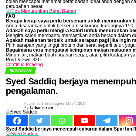
boleh mencapai matlamat berat badan ideal anda dengan ca
perubahan besar.
FAQ
Berapa kerap saya perlu bersenam untuk menurunkan b
Anda disarankan untuk bersenam sekurang-kurangnya 150 mi
Adakah saya perlu mengira kalori untuk menurunkan be
Mengira kalori membantu memastikan anda berada dalam defi
Apakah makanan terbaik untuk sarapan pagi jika ingin
Pilih sarapan yang tinggi protein dan serat seperti telur, yogur
Bagaimana cara mengatasi keinginan makan makanan 
Minum air, makan buah-buahan segar, atau pilih kudapan y
Post Views:
330
Continue Reading
KESIHATAN
Syed Saddiq berjaya menempuh 
pengalaman.
Published
2 years ago
on
May 1, 2024
By
farhan nizam
Syed Saddiq berjaya menempuh cabaran dalam Spartan R