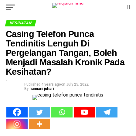
KESIHATAN
Casing Telefon Punca
Tendinitis Lenguh Di
Pergelangan Tangan, Boleh
Menjadi Masalah Kronik Pada
Kesihatan?
Published
4 years ago
on
July 25, 2022
By
hannani juhari