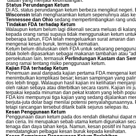
“dadah yang menjadi kebimbangan.”
Status Perundangan Ketum
Di AS, status perundangan ketum berbeza mengikut negeri. 
Wisconsin
telah mengharamkan ketum sepenuhnya atas kebi
Tennessee dan Ohio
sedang mempertimbangkan rang unda
Tindakan FDA terhadap Ketum
Walaupun ketum belum lagi dikenali secara meluas di ka
kepada orang ramai supaya tidak menggunakan ketum untuk
beberapa tahun, FDA telah mengeluarkan surat amaran dan 
mengenai kesan buruk, termasuk kematian.
Ketum belum diluluskan oleh FDA untuk sebarang pengguna
tidak boleh dipasarkan sebagai makanan tambahan atau “a
persekutuan lain, termasuk
Perlindungan Kastam dan Se
orang ramai tentang risiko penggunaan ketum.
Kajian FDA terhadap Ketum
Penemuan awal daripada kajian pertama FDA mengenai ketu
menimbulkan komplikasi besar; kesan sampingan yang palin
dos lebih tinggi. Walaupun hasil kajian ini kelihatan menjanj
oleh rakan sebaya atau diterbitkan secara rasmi. Kajian in
terpakai kepada minuman dan pekat kratom yang lebih popul
FDA kini mempunyai tiga kajian yang sedang dijalankan 
berjuta-juta dolar bagi menilai potensi penyalahgunaanny
tetapi rancangan tersebut ditarik balik sejurus selepas itu.
Kesan Penggunaan Ketum
Penggunaan daun ketum pada dos rendah diketahui dapat m
dan ceria. Ini merupakan sebab utama ketum digunakan secar
tenaga dan daya tahan kerja. Namun, kesan positif ini hany
mendatangkan pelbagai kesan buruk kepada kesihatan.