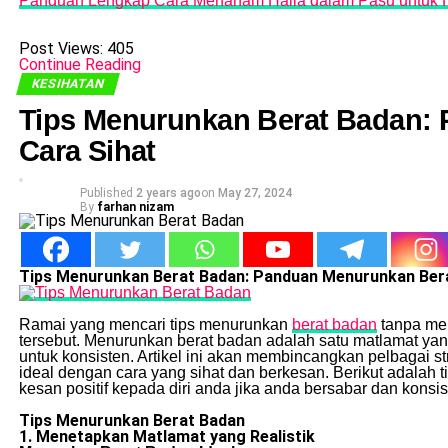
Panduan Lengkap Cara Menanam Halia dalam Pasu untuk 
Post Views:
405
Continue Reading
KESIHATAN
Tips Menurunkan Berat Badan:
Cara Sihat
Published
2 years ago
on
May 27, 2024
By
farhan nizam
Tips Menurunkan Berat Badan: Panduan Menurunkan Bera
Ramai yang mencari tips menurunkan
berat badan
tanpa men
tersebut. Menurunkan berat badan adalah satu matlamat yang
untuk konsisten. Artikel ini akan membincangkan pelbagai 
ideal dengan cara yang sihat dan berkesan. Berikut adala
kesan positif kepada diri anda jika anda bersabar dan konsis
Tips Menurunkan Berat Badan
1. Menetapkan Matlamat yang Realistik