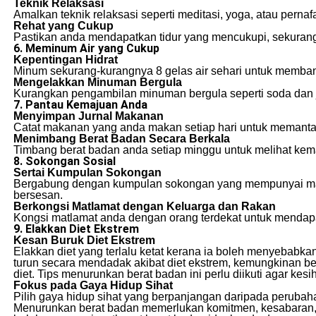
Teknik Relaksasi
Amalkan teknik relaksasi seperti meditasi, yoga, atau perna
Rehat yang Cukup
Pastikan anda mendapatkan tidur yang mencukupi, sekurang
6. Meminum Air yang Cukup
Kepentingan Hidrat
Minum sekurang-kurangnya 8 gelas air sehari untuk memban
Mengelakkan Minuman Bergula
Kurangkan pengambilan minuman bergula seperti soda dan j
7. Pantau Kemajuan Anda
Menyimpan Jurnal Makanan
Catat makanan yang anda makan setiap hari untuk memanta
Menimbang Berat Badan Secara Berkala
Timbang berat badan anda setiap minggu untuk melihat kem
8. Sokongan Sosial
Sertai Kumpulan Sokongan
Bergabung dengan kumpulan sokongan yang mempunyai matl
bersesan.
Berkongsi Matlamat dengan Keluarga dan Rakan
Kongsi matlamat anda dengan orang terdekat untuk menda
9. Elakkan Diet Ekstrem
Kesan Buruk Diet Ekstrem
Elakkan diet yang terlalu ketat kerana ia boleh menyebabkan
turun secara mendadak akibat diet ekstrem, kemungkinan b
diet. Tips menurunkan berat badan ini perlu diikuti agar kes
Fokus pada Gaya Hidup Sihat
Pilih gaya hidup sihat yang berpanjangan daripada perubaha
Menurunkan berat badan memerlukan komitmen, kesabaran, da