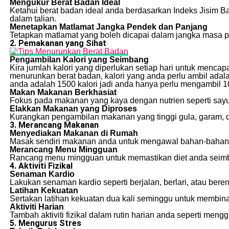
Mengukur Berat Badan Ideal
Ketahui berat badan ideal anda berdasarkan Indeks Jisim 
dalam talian.
Menetapkan Matlamat Jangka Pendek dan Panjang
Tetapkan matlamat yang boleh dicapai dalam jangka masa 
2. Pemakanan yang Sihat
Pengambilan Kalori yang Seimbang
Kira jumlah kalori yang diperlukan setiap hari untuk mencapa
menurunkan berat badan, kalori yang anda perlu ambil adalah
anda adalah 1500 kalori jadi anda hanya perlu mengambil 1
Makan Makanan Berkhasiat
Fokus pada makanan yang kaya dengan nutrien seperti sayur
Elakkan Makanan yang Diproses
Kurangkan pengambilan makanan yang tinggi gula, garam, 
3. Merancang Makanan
Menyediakan Makanan di Rumah
Masak sendiri makanan anda untuk mengawal bahan-bahan 
Merancang Menu Mingguan
Rancang menu mingguan untuk memastikan diet anda seimb
4. Aktiviti Fizikal
Senaman Kardio
Lakukan senaman kardio seperti berjalan, berlari, atau ber
Latihan Kekuatan
Sertakan latihan kekuatan dua kali seminggu untuk membin
Aktiviti Harian
Tambah aktiviti fizikal dalam rutin harian anda seperti meng
5. Mengurus Stres