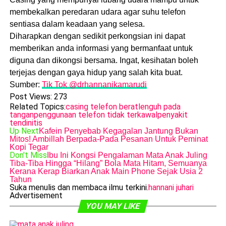
membekalkan peredaran udara agar suhu telefon
sentiasa dalam keadaan yang selesa.
Diharapkan dengan sedikit perkongsian ini dapat
memberikan anda informasi yang bermanfaat untuk
diguna dan dikongsi bersama. Ingat, kesihatan boleh
terjejas dengan gaya hidup yang salah kita buat.
Sumber:
Tik Tok @drhannanikamarudi
Post Views:
273
Related Topics:
casing telefon berat
lenguh pada
tangan
penggunaan telefon tidak terkawal
penyakit
tendinitis
Up Next
Kafein Penyebab Kegagalan Jantung Bukan
Mitos! Ambillah Berpada-Pada Pesanan Untuk Peminat
Kopi Tegar
Don't Miss
Ibu Ini Kongsi Pengalaman Mata Anak Juling
Tiba-Tiba Hingga “Hilang” Bola Mata Hitam, Semuanya
Kerana Kerap Biarkan Anak Main Phone Sejak Usia 2
Tahun
Suka menulis dan membaca ilmu terkini.
hannani juhari
Advertisement
YOU MAY LIKE