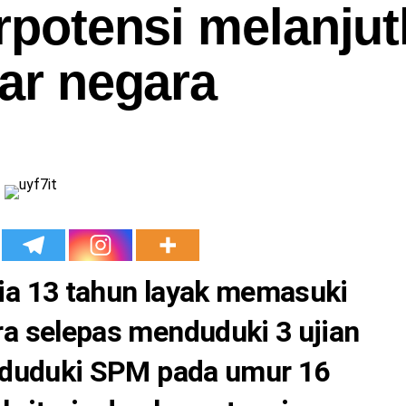
erpotensi melanju
uar negara
a 13 tahun layak memasuki
a selepas menduduki 3 ujian
nduduki SPM pada umur 16