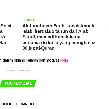
UP NEXT
Solat,
Abdurrahman Farih, kanak-kanak
da
lelaki berusia 3 tahun dari Arab
 Ke
Saudi, menjadi kanak-kanak
Hari
pertama di dunia yang menghafaz
30 juz al-Quran
dalam bidang sejarah dan motivasi
kidin
ADVERTISEMENT
YOU MAY LIKE
CLICK TO COMMENT