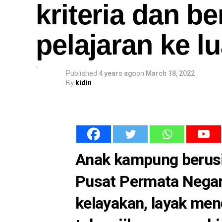
kriteria dan b
pelajaran ke l
Published
4 years ago
on
March 18, 2022
By
kidin
Anak kampung berusi
Pusat Permata Negar
kelayakan, layak me