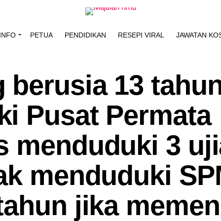
INFO
PETUA
PENDIDIKAN
RESEPI VIRAL
JAWATAN KO
berusia 13 tahu
i Pusat Permata
s menduduki 3 uj
yak menduduki S
tahun jika memen