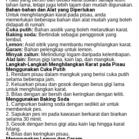
tahan lama, tetapi juga lebih tajam dan mudah digunakan.
Bahan-bahan dan Alat yang Diperlukan
Untuk menghilangkan karat pada pisau, anda
memerlukan beberapa bahan dan alat mudah yang boleh
didapati di rumah:
Cuka putih:
Bahan asidik yang boleh melarutkan karat.
Baking soda:
Bertindak sebagai penggosok yang
lembut.
Lemon:
Asid sitrik yang membantu menghilangkan karat.
Garam:
Bahan pelengkap untuk lemon.
Minyak zaitun:
Melindungi logam daripada kelembapan.
Alat lain:
Berus gigi lama, kain lap, dan mangkuk.
Langkah-Langkah Menghilangkan Karat pada Pisau
Menggunakan Cuka Putih
1. Rendam pisau dalam mangkuk yang berisi cuka putih
selama beberapa jam.
2. Keluarkan pisau dan gosok dengan berus gigi lama
untuk menghilangkan karat.
3. Bilas dengan air bersih dan keringkan dengan teliti.
Menggunakan Baking Soda
1. Campurkan baking soda dengan sedikit air untuk
membentuk pes.
2. Sapukan pes ini pada kawasan berkarat dan biarkan
selama 30 minit.
3. Gosok dengan berus gigi atau kain lap hingga karat
hilang.
4. Bilas dan keringkan pisau.
Menggunakan Lemon dan Garam