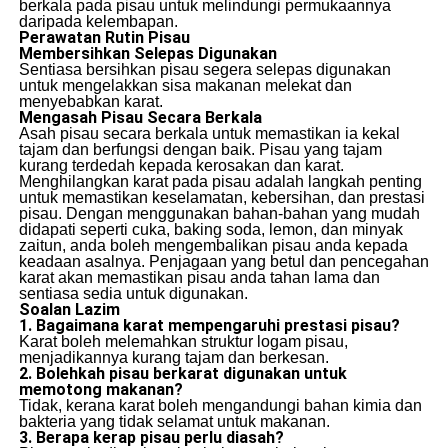
berkala pada pisau untuk melindungi permukaannya
daripada kelembapan.
Perawatan Rutin Pisau
Membersihkan Selepas Digunakan
Sentiasa bersihkan pisau segera selepas digunakan
untuk mengelakkan sisa makanan melekat dan
menyebabkan karat.
Mengasah Pisau Secara Berkala
Asah pisau secara berkala untuk memastikan ia kekal
tajam dan berfungsi dengan baik. Pisau yang tajam
kurang terdedah kepada kerosakan dan karat.
Menghilangkan karat pada pisau adalah langkah penting
untuk memastikan keselamatan, kebersihan, dan prestasi
pisau. Dengan menggunakan bahan-bahan yang mudah
didapati seperti cuka, baking soda, lemon, dan minyak
zaitun, anda boleh mengembalikan pisau anda kepada
keadaan asalnya. Penjagaan yang betul dan pencegahan
karat akan memastikan pisau anda tahan lama dan
sentiasa sedia untuk digunakan.
Soalan Lazim
1. Bagaimana karat mempengaruhi prestasi pisau?
Karat boleh melemahkan struktur logam pisau,
menjadikannya kurang tajam dan berkesan.
2. Bolehkah pisau berkarat digunakan untuk
memotong makanan?
Tidak, kerana karat boleh mengandungi bahan kimia dan
bakteria yang tidak selamat untuk makanan.
3. Berapa kerap pisau perlu diasah?