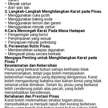
– Minyak zaitun
– Alat-alat lain
3. Langkah-Langkah Menghilangkan Karat pada Pisau
– Menggunakan cuka putih
– Menggunakan baking soda
– Menggunakan lemon dan garam
– Menggunakan minyak zaitun
4.Cara Mencegah Karat Pada Masa Hadapan
– Pengeringan yang betul
– Penyimpanan yang sesuai
– Penyapuan minyak pelindung
5. Perawatan Rutin Pisau
– Membersihkan selepas digunakan
– Mengasah pisau secara berkala
Mengapa Penting untuk Menghilangkan Karat pada
Pisau ?
Keselamatan dan Kebersihan
Pisau yang berkarat bukan sahaja kelihatan tidak
menyenangkan, tetapi juga boleh menjejaskan
kebersihan makanan yang dipotong dengannya. Karat
boleh mengandungi bakteria dan bahan kimia yang tidak
selamat untuk dimakan. Selain itu, pisau yang berkarat
lebih cenderung patah atau pecah, yang boleh
menyebabkan kecederaan.
Ketahanan dan Prestasi Pisau
Karat boleh melemahkan struktur logam pisau,
menyebabkan ia menjadi rapuh dan kurang berkesan.
Pisau yang bersih dan bebas karat bukan sahaja lebih