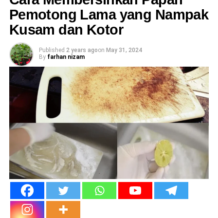
Pemotong Lama yang Nampak
Kusam dan Kotor
Published
2 years ago
on
May 31, 2024
By
farhan nizam