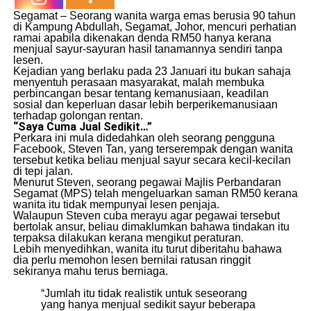
Segamat – Seorang wanita warga emas berusia 90 tahun
di Kampung Abdullah, Segamat, Johor, mencuri perhatian
ramai apabila dikenakan denda RM50 hanya kerana
menjual sayur-sayuran hasil tanamannya sendiri tanpa
lesen.
Kejadian yang berlaku pada 23 Januari itu bukan sahaja
menyentuh perasaan masyarakat, malah membuka
perbincangan besar tentang kemanusiaan, keadilan
sosial dan keperluan dasar lebih berperikemanusiaan
terhadap golongan rentan.
“Saya Cuma Jual Sedikit…”
Perkara ini mula didedahkan oleh seorang pengguna
Facebook, Steven Tan, yang terserempak dengan wanita
tersebut ketika beliau menjual sayur secara kecil-kecilan
di tepi jalan.
Menurut Steven, seorang pegawai Majlis Perbandaran
Segamat (MPS) telah mengeluarkan saman RM50 kerana
wanita itu tidak mempunyai lesen penjaja.
Walaupun Steven cuba merayu agar pegawai tersebut
bertolak ansur, beliau dimaklumkan bahawa tindakan itu
terpaksa dilakukan kerana mengikut peraturan.
Lebih menyedihkan, wanita itu turut diberitahu bahawa
dia perlu memohon lesen bernilai ratusan ringgit
sekiranya mahu terus berniaga.
“Jumlah itu tidak realistik untuk seseorang
yang hanya menjual sedikit sayur beberapa