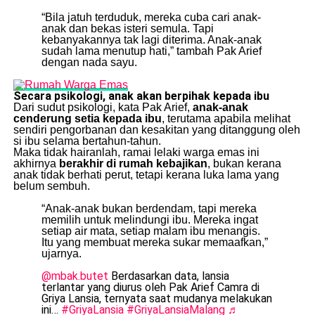
“Bila jatuh terduduk, mereka cuba cari anak-
anak dan bekas isteri semula. Tapi
kebanyakannya tak lagi diterima. Anak-anak
sudah lama menutup hati,” tambah Pak Arief
dengan nada sayu.
Secara psikologi, anak akan berpihak kepada ibu
Dari sudut psikologi, kata Pak Arief,
anak-anak
cenderung setia kepada ibu
, terutama apabila melihat
sendiri pengorbanan dan kesakitan yang ditanggung oleh
si ibu selama bertahun-tahun.
Maka tidak hairanlah, ramai lelaki warga emas ini
akhirnya
berakhir di rumah kebajikan
, bukan kerana
anak tidak berhati perut, tetapi kerana luka lama yang
belum sembuh.
“Anak-anak bukan berdendam, tapi mereka
memilih untuk melindungi ibu. Mereka ingat
setiap air mata, setiap malam ibu menangis.
Itu yang membuat mereka sukar memaafkan,”
ujarnya.
@mbak.butet
Berdasarkan data, lansia
terlantar yang diurus oleh Pak Arief Camra di
Griya Lansia, ternyata saat mudanya melakukan
ini…
#GriyaLansia
#GriyaLansiaMalang
♬