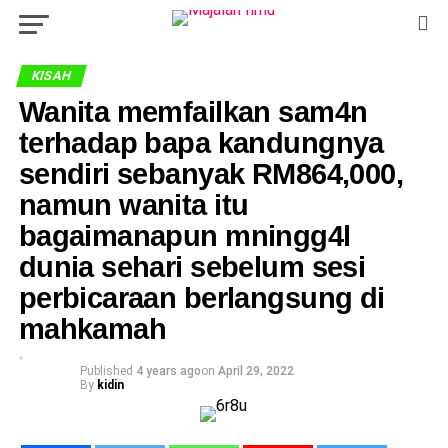
KISAH
Wanita memfailkan sam4n
terhadap bapa kandungnya
sendiri sebanyak RM864,000,
namun wanita itu
bagaimanapun mningg4l
dunia sehari sebelum sesi
perbicaraan berlangsung di
mahkamah
Published
4 years ago
on
April 29, 2022
By
kidin