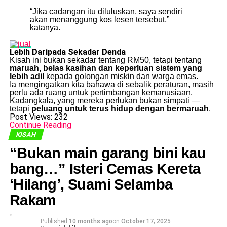
“Jika cadangan itu diluluskan, saya sendiri
akan menanggung kos lesen tersebut,”
katanya.
Lebih Daripada Sekadar Denda
Kisah ini bukan sekadar tentang RM50, tetapi tentang
maruah, belas kasihan dan keperluan sistem yang
lebih adil
kepada golongan miskin dan warga emas.
Ia mengingatkan kita bahawa di sebalik peraturan, masih
perlu ada ruang untuk pertimbangan kemanusiaan.
Kadangkala, yang mereka perlukan bukan simpati —
tetapi
peluang untuk terus hidup dengan bermaruah
.
Post Views:
232
Continue Reading
KISAH
“Bukan main garang bini kau
bang…” Isteri Cemas Kereta
‘Hilang’, Suami Selamba
Rakam
Published
10 months ago
on
October 17, 2025