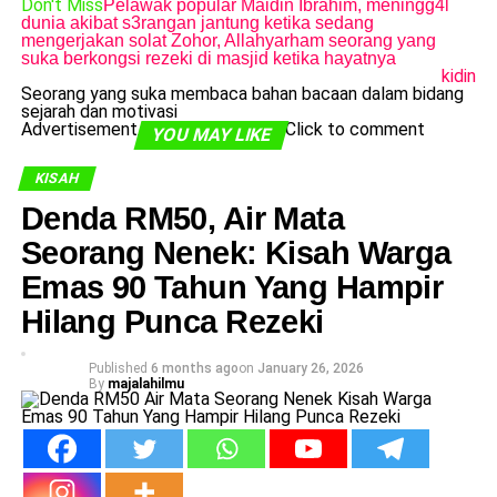
Don't Miss
Pelawak popular Maidin Ibrahim, meningg4l
dunia akibat s3rangan jantung ketika sedang
mengerjakan solat Zohor, Allahyarham seorang yang
suka berkongsi rezeki di masjid ketika hayatnya
kidin
Seorang yang suka membaca bahan bacaan dalam bidang
sejarah dan motivasi
Advertisement
Click to comment
YOU MAY LIKE
KISAH
Denda RM50, Air Mata
Seorang Nenek: Kisah Warga
Emas 90 Tahun Yang Hampir
Hilang Punca Rezeki
Published
6 months ago
on
January 26, 2026
By
majalahilmu