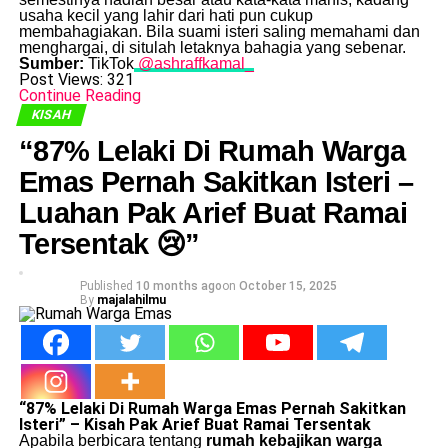
usaha kecil yang lahir dari hati pun cukup
membahagiakan. Bila suami isteri saling memahami dan
menghargai, di situlah letaknya bahagia yang sebenar.
Sumber:
TikTok
@ashraffkamal_
Post Views:
321
Continue Reading
KISAH
“87% Lelaki Di Rumah Warga
Emas Pernah Sakitkan Isteri –
Luahan Pak Arief Buat Ramai
Tersentak 😢”
Published
10 months ago
on
October 15, 2025
By
majalahilmu
“87% Lelaki Di Rumah Warga Emas Pernah Sakitkan
Isteri” – Kisah Pak Arief Buat Ramai Tersentak
Apabila berbicara tentang
rumah kebajikan warga