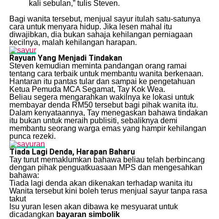
kali sebulan,” tulis Steven.
Bagi wanita tersebut, menjual sayur itulah satu-satunya
cara untuk menyara hidup. Jika lesen mahal itu
diwajibkan, dia bukan sahaja kehilangan perniagaan
kecilnya, malah kehilangan harapan.
Rayuan Yang Menjadi Tindakan
Steven kemudian meminta pandangan orang ramai
tentang cara terbaik untuk membantu wanita berkenaan.
Hantaran itu pantas tular dan sampai ke pengetahuan
Ketua Pemuda MCA Segamat, Tay Kok Wea.
Beliau segera mengarahkan wakilnya ke lokasi untuk
membayar denda RM50 tersebut bagi pihak wanita itu.
Dalam kenyataannya, Tay menegaskan bahawa tindakan
itu bukan untuk meraih publisiti, sebaliknya demi
membantu seorang warga emas yang hampir kehilangan
punca rezeki.
Tiada Lagi Denda, Harapan Baharu
Tay turut memaklumkan bahawa beliau telah berbincang
dengan pihak penguatkuasaan MPS dan mengesahkan
bahawa:
Tiada lagi denda akan dikenakan terhadap wanita itu
Wanita tersebut kini boleh terus menjual sayur tanpa rasa
takut
Isu yuran lesen akan dibawa ke mesyuarat untuk
dicadangkan
bayaran simbolik