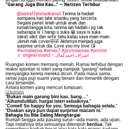
“Garang Juga Bini Kau…” — Netizen Terhibur
@ashraffahmadkamal
Terima la hadiah
sempena hari lahir isteriku yang tercinta.
Segala penat lelah untuk anak dan
rumahtangga kita, terima lah hadiah i yg tak
seberapa ni. I harap u suka 😁 saya ni suka
sakat sikit dan wife tahu kalau saya main-main.
Jenuh nak cover🤣🤣 Akhirnya menjadi juga
surprise untuk dia. Love you my love 😘
#evmalaysia
#emas7
#protonemas
#proton
♬ original sound – اشراف احمدكمال
Ruangan komen memang meriah. Ramai terhibur dengan
reaksi spontan si isteri yang nampak “garang” sebab
menyangka kereta mereka dicuri. Pada masa sama,
ramai juga puji suami yang berani dan romantik dengan
cara tersendiri.
Antara komen yang mencuri tumpuan:
“
Bukan main garang bini kau, bang…
”
“
Alhamdulillah, hargai isteri sebaiknya.
”
“
Comel! So happy for you. Semoga bahagia selalu.
”
“
Doakan saya pun dapat surprise macam ni.
”
Bahagia Itu Bila Saling Menghargai
Rumah tangga ada pasang surut—ada manis, ada ujian.
Tapi indahnya bila semuanya ditempuh
berdua
. Tak
semestinya hadiah besar atau kata-kata manis; kadang