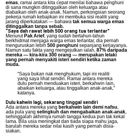
emas
, ramai antara kita cepat menilai bahawa penghuni
di sana mungkin ditinggalkan oleh keluarga atau
diabaikan oleh anak-anak. Namun, perkongsian seorang
pekerja rumah kebajikan ini membuka sisi realiti yang
jarang diperkatakan — bahawa
tak semua warga emas
ditinggalkan tanpa sebab.
“Saya dah rawat lebih 500 orang tua terlantar”
Menurut
Pak Arief
, yang sudah bertahun-tahun
berkhidmat menjaga warga emas terlantar, dia pernah
menguruskan lebih
500 penghuni
sepanjang kerjayanya.
Namun satu fakta yang mengejutkan ialah,
87% daripada
mereka — kira-kira 300 orang — merupakan lelaki
yang pernah menyakiti isteri sendiri ketika zaman
muda.
“Saya bukan nak menghukum, tapi ini realiti
yang saya lihat sendiri. Ramai antara mereka
dulu pernah menduakan isteri, berkahwin lain,
abaikan keluarga, atau tinggalkan anak-anak,”
katanya.
Dulu kahwin lagi, sekarang tinggal sendiri
Ada antara mereka yang
berkahwin lain demi nafsu
,
ada pula yang
selingkuh dan mengabaikan anak-anak
,
sehinggalah akhirnya rumah tangga kedua pun tak kekal
lama. Bila usia meningkat dan tiada siapa mahu jaga,
barulah mereka sedar nilai kasih yang pernah disia-
siakan.