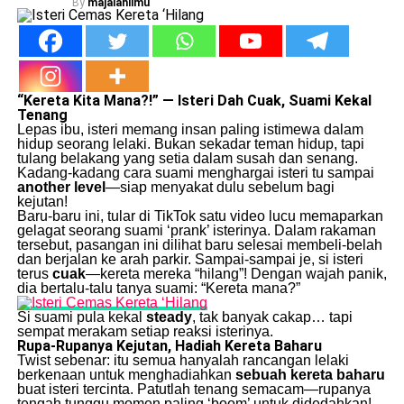
By
majalahilmu
“Kereta Kita Mana?!” — Isteri Dah Cuak, Suami Kekal
Tenang
Lepas ibu, isteri memang insan paling istimewa dalam
hidup seorang lelaki. Bukan sekadar teman hidup, tapi
tulang belakang yang setia dalam susah dan senang.
Kadang-kadang cara suami menghargai isteri tu sampai
another level
—siap menyakat dulu sebelum bagi
kejutan!
Baru-baru ini, tular di TikTok satu video lucu memaparkan
gelagat seorang suami ‘prank’ isterinya. Dalam rakaman
tersebut, pasangan ini dilihat baru selesai membeli-belah
dan berjalan ke arah parkir. Sampai-sampai je, si isteri
terus
cuak
—kereta mereka “hilang”! Dengan wajah panik,
dia bertalu-talu tanya suami: “Kereta mana?”
Si suami pula kekal
steady
, tak banyak cakap… tapi
sempat merakam setiap reaksi isterinya.
Rupa-Rupanya Kejutan, Hadiah Kereta Baharu
Twist sebenar: itu semua hanyalah rancangan lelaki
berkenaan untuk menghadiahkan
sebuah kereta baharu
buat isteri tercinta. Patutlah tenang semacam—rupanya
tengah tunggu momen paling ‘boom’ untuk didedahkan!