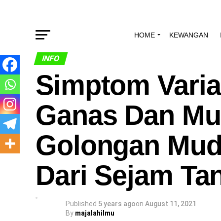
HOME
KEWANGAN
INFO
Simptom Varia
Ganas Dan Mu
Golongan Muda
Dari Sejam Ta
Published
5 years ago
on
August 11, 2021
By
majalahilmu