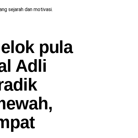
g sejarah dan motivasi.
 elok pula
l Adli
radik
mewah,
mpat