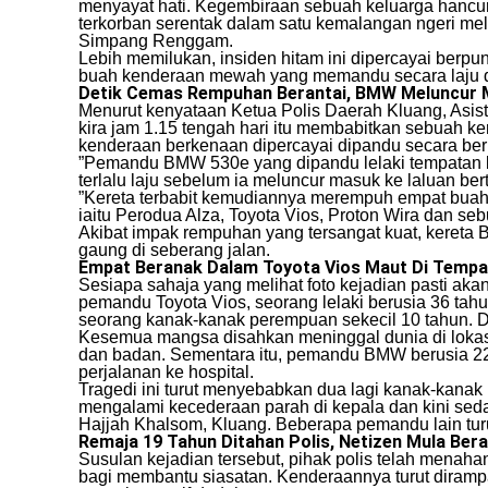
menyayat hati. Kegembiraan sebuah keluarga hancur 
terkorban serentak dalam satu kemalangan ngeri mel
Simpang Renggam.
​Lebih memilukan, insiden hitam ini dipercayai ber
buah kenderaan mewah yang memandu secara laju d
Detik Cemas Rempuhan Berantai, BMW Meluncur 
​Menurut kenyataan Ketua Polis Daerah Kluang, Asis
kira jam 1.15 tengah hari itu membabitkan sebuah
kenderaan berkenaan dipercayai dipandu secara be
​”Pemandu BMW 530e yang dipandu lelaki tempatan be
terlalu laju sebelum ia meluncur masuk ke laluan ber
​”Kereta terbabit kemudiannya merempuh empat buah
iaitu Perodua Alza, Toyota Vios, Proton Wira dan se
​Akibat impak rempuhan yang tersangat kuat, kereta 
gaung di seberang jalan.
Empat Beranak Dalam Toyota Vios Maut Di Tempa
​Sesiapa sahaja yang melihat foto kejadian pasti ak
pemandu Toyota Vios, seorang lelaki berusia 36 tahu
seorang kanak-kanak perempuan sekecil 10 tahun. Di
​Kesemua mangsa disahkan meninggal dunia di lokas
dan badan. Sementara itu, pemandu BMW berusia 22
perjalanan ke hospital.
​Tragedi ini turut menyebabkan dua lagi kanak-kanak
mengalami kecederaan parah di kepala dan kini sed
Hajjah Khalsom, Kluang. Beberapa pemandu lain tur
Remaja 19 Tahun Ditahan Polis, Netizen Mula Ber
​Susulan kejadian tersebut, pihak polis telah men
bagi membantu siasatan. Kenderaannya turut diramp