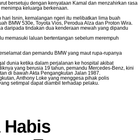
 turut bersetuju dengan kenyataan Kamal dan menzahirkan rasa
 menimpa keluarga berkenaan.
 hari Isnin, kemalangan ngeri itu melibatkan lima buah
uah BMW 530e, Toyota Vios, Perodua Alza dan Proton Wira.
nca daripada tindakan dua kenderaan mewah yang dipandu
lalu memasuki laluan bertentangan sebelum merempuh
terselamat dan pemandu BMW yang maut rupa-rupanya
 dunia ketika dalam perjalanan ke hospital akibat
iknya yang berusia 19 tahun, pemandu Mercedes-Benz, kini
tan di bawah Akta Pengangkutan Jalan 1987.
angkutan, Anthony Loke yang menggesa pihak polis
ng setimpal dapat diambil terhadap pelaku.
a Habis