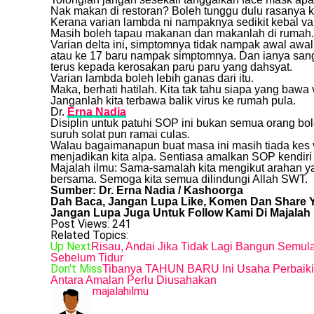
Nak makan di restoran? Boleh tunggu dulu rasanya k
Kerana varian lambda ni nampaknya sedikit kebal va
Masih boleh tapau makanan dan makanlah di rumah.
Varian delta ini, simptomnya tidak nampak awal awal, 
atau ke 17 baru nampak simptomnya. Dan ianya sangat 
terus kepada kerosakan paru paru yang dahsyat.
Varian lambda boleh lebih ganas dari itu.
Maka, berhati hatilah. Kita tak tahu siapa yang bawa 
Janganlah kita terbawa balik virus ke rumah pula.
Dr.
Erna Nadia
Disiplin untuk patuhi SOP ini bukan semua orang bol
suruh solat pun ramai culas.
Walau bagaimanapun buat masa ini masih tiada kes va
menjadikan kita alpa. Sentiasa amalkan SOP kendiri 
Majalah ilmu: Sama-samalah kita mengikut arahan y
bersama. Semoga kita semua dilindungi Allah SWT.
Sumber: Dr. Erna Nadia / Kashoorga
Dah Baca, Jangan Lupa Like, Komen Dan Share Y
Jangan Lupa Juga Untuk Follow Kami Di Majalah 
Post Views:
241
Related Topics:
Up Next
Risau, Andai Jika Tidak Lagi Bangun Semul
Sebelum Tidur
Don't Miss
Tibanya TAHUN BARU Ini Usaha Perbaiki D
Antara Amalan Perlu Diusahakan
majalahilmu