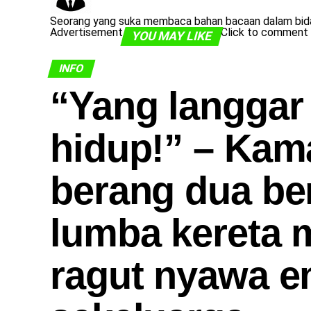
Seorang yang suka membaca bahan bacaan dalam bidan
Advertisement
Click to comment
YOU MAY LIKE
INFO
​“Yang langgar
hidup!” – Kama
berang dua be
lumba kereta 
ragut nyawa e