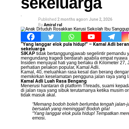
sekeluarga
Published
2 months ago
on
June 2, 2026
By
Amirul rul
“Yang langgar elok pula hidup!” – Kamal Adli bera
sekeluarga
SIKAP
tidak bertanggungjawab segelintir pemandu y
mengundang tragedi berdarah apabila empat nyawa s
​Insiden menyayat hati yang berlaku di Kilometer 2
perhatian pelakon popular, Kamal Adli.
​Kamal, 40, meluahkan rasa kesal dan berang dengan
memikirkan keselamatan pengguna jalan raya yang l
Kamal Adli Luah Rasa Bengang
​Menerusi hantaran di platform Threads, suami kepa
di jalan raya yang sibuk terutamanya ketika musim 
tidak masuk akal.
“Memang bodoh boleh berlumba tengah jalan-ja
bersalah yang meninggal! Bodoh gila!
“Yang langgar elok pula hidup! Tempatkan mer
emosi.