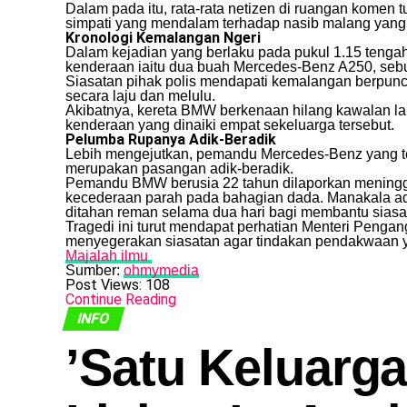
​Dalam pada itu, rata-rata netizen di ruangan komen
simpati yang mendalam terhadap nasib malang yang
Kronologi Kemalangan Ngeri
​Dalam kejadian yang berlaku pada pukul 1.15 tengah
kenderaan iaitu dua buah Mercedes-Benz A250, seb
​Siasatan pihak polis mendapati kemalangan berpu
secara laju dan melulu.
​Akibatnya, kereta BMW berkenaan hilang kawalan 
kenderaan yang dinaiki empat sekeluarga tersebut.
Pelumba Rupanya Adik-Beradik
​Lebih mengejutkan, pemandu Mercedes-Benz yang 
merupakan pasangan adik-beradik.
​Pemandu BMW berusia 22 tahun dilaporkan meninggal
kecederaan parah pada bahagian dada. Manakala ad
ditahan reman selama dua hari bagi membantu siasa
​Tragedi ini turut mendapat perhatian Menteri Peng
menyegerakan siasatan agar tindakan pendakwaan ya
Majalah ilmu
Sumber:
ohmymedia
Post Views:
108
Continue Reading
INFO
​’Satu Keluarg