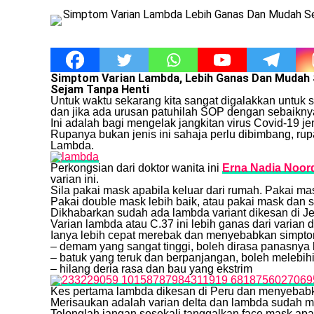
Simptom Varian Lambda, Lebih Ganas Dan Mudah 
Sejam Tanpa Henti
Untuk waktu sekarang kita sangat digalakkan untuk s
dan jika ada urusan patuhilah SOP dengan sebaikn
Ini adalah bagi mengelak jangkitan virus Covid-19 j
Rupanya bukan jenis ini sahaja perlu dibimbang, rupa
Lambda.
Perkongsian dari doktor wanita ini
Erna Nadia Noor
varian ini.
Sila pakai mask apabila keluar dari rumah. Pakai ma
Pakai double mask lebih baik, atau pakai mask dan sh
Dikhabarkan sudah ada lambda variant dikesan di Je
Varian lambda atau C.37 ini lebih ganas dari varian d
Ianya lebih cepat merebak dan menyebabkan simptom
– demam yang sangat tinggi, boleh dirasa panasny
– batuk yang teruk dan berpanjangan, boleh melebihi
– hilang deria rasa dan bau yang ekstrim
Kes pertama lambda dikesan di Peru dan menyebab
Merisaukan adalah varian delta dan lambda sudah 
Tolonglah jangan sesekali tanggalkan face mask apa