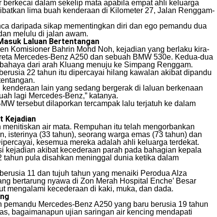
berkecai dalam sekelip mata apabila empat ahli keluarga
ibatkan lima buah kenderaan di Kilometer 27, Jalan Renggam-
punca daripada sikap mementingkan diri dan ego pemandu dua
an melulu di jalan awam.
Masuk Laluan Bertentangan
ten Komisioner Bahrin Mohd Noh, kejadian yang berlaku kira-
 kereta Mercedes-Benz A250 dan sebuah BMW 530e. Kedua-dua
rbahaya dari arah Kluang menuju ke Simpang Renggam.
rusia 22 tahun itu dipercayai hilang kawalan akibat dipandu
tentangan.
 kenderaan lain yang sedang bergerak di laluan berkenaan
buah lagi Mercedes-Benz,” katanya.
BMW tersebut dilaporkan tercampak lalu terjatuh ke dalam
t Kejadian
an menitiskan air mata. Rempuhan itu telah mengorbankan
n, isterinya (33 tahun), seorang warga emas (73 tahun) dan
percayai, kesemua mereka adalah ahli keluarga terdekat.
i kejadian akibat kecederaan parah pada bahagian kepala
 tahun pula disahkan meninggal dunia ketika dalam
 berusia 11 dan tujuh tahun yang menaiki Perodua Alza
ang bertarung nyawa di Zon Merah Hospital Enche’ Besar
ut mengalami kecederaan di kaki, muka, dan dada.
ang
ahan pemandu Mercedes-Benz A250 yang baru berusia 19 tahun
as, bagaimanapun ujian saringan air kencing mendapati