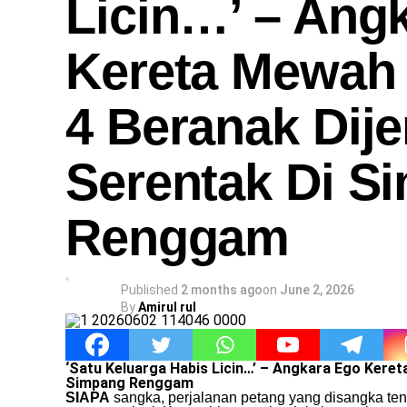
Licin…’ – Ang
Kereta Mewah
4 Beranak Dije
Serentak Di S
Renggam
Published
2 months ago
on
June 2, 2026
By
Amirul rul
‘Satu Keluarga Habis Licin…’ – Angkara Ego Keret
Simpang Renggam
SIAPA
sangka, perjalanan petang yang disangka ten