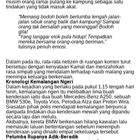
musim orang ramai pulang ke kampung sebagai satu
tindakan yang tidak masuk akal.
“Memang bodoh boleh berlumba tengah jalan-
jalan sibuk orang balik dari kampung! Sampai
orang tak bersalah yang meninggal! Bodoh
gila!
“Yang langgar elok pula hidup! Tempatkan
mereka bersama orang-orang beriman,”
tulisnya penuh emosi.
​Dalam pada itu, rata-rata netizen di ruangan komen turut
bersetuju dengan kenyataan Kamal dan menzahirkan
rasa simpati yang mendalam terhadap nasib malang yang
menimpa keluarga berkenaan.
Kronologi Kemalangan Ngeri
​Dalam kejadian yang berlaku pada pukul 1.15 tengah hari
Isnin, kemalangan ngeri itu melibatkan lima buah
kenderaan iaitu dua buah Mercedes-Benz A250, sebuah
BMW 530e, Toyota Vios, Perodua Alza dan Proton Wira.
​Siasatan pihak polis mendapati kemalangan berpunca
daripada tindakan dua kenderaan mewah yang dipandu
secara laju dan melulu.
​Akibatnya, kereta BMW berkenaan hilang kawalan lalu
memasuki laluan bertentangan sebelum merempuh
kenderaan yang dinaiki empat sekeluarga tersebut.
Pelumba Rupanya Adik-Beradik