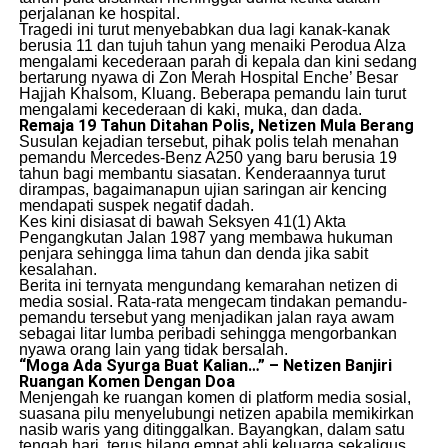
perjalanan ke hospital.
​Tragedi ini turut menyebabkan dua lagi kanak-kanak
berusia 11 dan tujuh tahun yang menaiki Perodua Alza
mengalami kecederaan parah di kepala dan kini sedang
bertarung nyawa di Zon Merah Hospital Enche’ Besar
Hajjah Khalsom, Kluang. Beberapa pemandu lain turut
mengalami kecederaan di kaki, muka, dan dada.
Remaja 19 Tahun Ditahan Polis, Netizen Mula Berang
​Susulan kejadian tersebut, pihak polis telah menahan
pemandu Mercedes-Benz A250 yang baru berusia 19
tahun bagi membantu siasatan. Kenderaannya turut
dirampas, bagaimanapun ujian saringan air kencing
mendapati suspek negatif dadah.
​Kes kini disiasat di bawah Seksyen 41(1) Akta
Pengangkutan Jalan 1987 yang membawa hukuman
penjara sehingga lima tahun dan denda jika sabit
kesalahan.
​Berita ini ternyata mengundang kemarahan netizen di
media sosial. Rata-rata mengecam tindakan pemandu-
pemandu tersebut yang menjadikan jalan raya awam
sebagai litar lumba peribadi sehingga mengorbankan
nyawa orang lain yang tidak bersalah.
“Moga Ada Syurga Buat Kalian…” – Netizen Banjiri
Ruangan Komen Dengan Doa
​Menjengah ke ruangan komen di platform media sosial,
suasana pilu menyelubungi netizen apabila memikirkan
nasib waris yang ditinggalkan. Bayangkan, dalam satu
tengah hari, terus hilang empat ahli keluarga sekaligus.