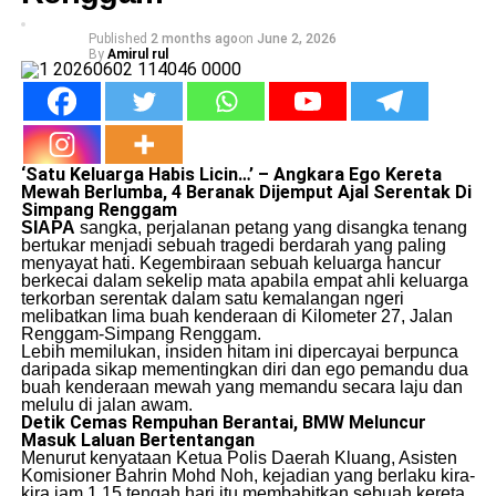
Published
2 months ago
on
June 2, 2026
By
Amirul rul
‘Satu Keluarga Habis Licin…’ – Angkara Ego Kereta
Mewah Berlumba, 4 Beranak Dijemput Ajal Serentak Di
Simpang Renggam
SIAPA
sangka, perjalanan petang yang disangka tenang
bertukar menjadi sebuah tragedi berdarah yang paling
menyayat hati. Kegembiraan sebuah keluarga hancur
berkecai dalam sekelip mata apabila empat ahli keluarga
terkorban serentak dalam satu kemalangan ngeri
melibatkan lima buah kenderaan di Kilometer 27, Jalan
Renggam-Simpang Renggam.
​Lebih memilukan, insiden hitam ini dipercayai berpunca
daripada sikap mementingkan diri dan ego pemandu dua
buah kenderaan mewah yang memandu secara laju dan
melulu di jalan awam.
Detik Cemas Rempuhan Berantai, BMW Meluncur
Masuk Laluan Bertentangan
​Menurut kenyataan Ketua Polis Daerah Kluang, Asisten
Komisioner Bahrin Mohd Noh, kejadian yang berlaku kira-
kira jam 1.15 tengah hari itu membabitkan sebuah kereta