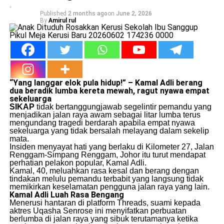
Published
2 months ago
on
June 2, 2026
By
Amirul rul
“Yang langgar elok pula hidup!” – Kamal Adli berang
dua beradik lumba
kereta
mewah, ragut nyawa empat
sekeluarga
SIKAP
tidak bertanggungjawab segelintir pemandu yang
menjadikan jalan raya awam sebagai litar lumba terus
mengundang tragedi berdarah apabila empat nyawa
sekeluarga yang tidak bersalah melayang dalam sekelip
mata.
​Insiden menyayat hati yang berlaku di Kilometer 27, Jalan
Renggam-Simpang Renggam, Johor itu turut mendapat
perhatian pelakon popular, Kamal Adli.
​Kamal, 40, meluahkan rasa kesal dan berang dengan
tindakan melulu pemandu terbabit yang langsung tidak
memikirkan keselamatan pengguna jalan raya yang lain.
Kamal Adli Luah Rasa Bengang
​Menerusi hantaran di platform Threads, suami kepada
aktres Uqasha Senrose ini menyifatkan perbuatan
berlumba di jalan raya yang sibuk terutamanya ketika