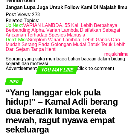
Terima Kasih
Jangan Lupa Juga Untuk Follow Kami Di Majalah Ilmu
Post Views:
273
Related Topics:
Up Next
VARIAN LAMBDA. 55 Kali Lebih Berbahaya
Berbanding Alpha, Varian Lambda Disifatkan Sebagai
Ancaman Terhadap Spesies Manusia
Don't Miss
Simptom Varian Lambda, Lebih Ganas Dan
Mudah Serang Pada Golongan Muda! Batuk Teruk Lebih
Dari Sejam Tanpa Henti
majalahilmu
Seorang yang suka membaca bahan bacaan dalam bidang
sejarah dan motivasi.
Advertisement
Click to comment
YOU MAY LIKE
INFO
​“Yang langgar elok pula
hidup!” – Kamal Adli berang
dua beradik lumba kereta
mewah, ragut nyawa empat
sekeluarga