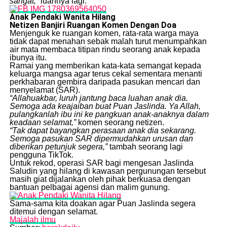
sangat,”
luahnya lagi.
Anak Pendaki Wanita Hilang
Netizen Banjiri Ruangan Komen Dengan Doa
​Menjenguk ke ruangan komen, rata-rata warga maya
tidak dapat menahan sebak malah turut menumpahkan
air mata membaca titipan rindu seorang anak kepada
ibunya itu.
​Ramai yang memberikan kata-kata semangat kepada
keluarga mangsa agar terus cekal sementara menanti
perkhabaran gembira daripada pasukan mencari dan
menyelamat (SAR).
“Allahuakbar, luruh jantung baca luahan anak dia.
Semoga ada keajaiban buat Puan Jaslinda. Ya Allah,
pulangkanlah ibu ini ke pangkuan anak-anaknya dalam
keadaan selamat,”
komen seorang netizen.
“Tak dapat bayangkan perasaan anak dia sekarang.
Semoga pasukan SAR dipermudahkan urusan dan
diberikan petunjuk segera,”
tambah seorang lagi
pengguna TikTok.
​Untuk rekod, operasi SAR bagi mengesan Jaslinda
Saludin yang hilang di kawasan pergunungan tersebut
masih giat dijalankan oleh pihak berkuasa dengan
bantuan pelbagai agensi dan malim gunung.
​Sama-sama kita doakan agar Puan Jaslinda segera
ditemui dengan selamat.
Majalah ilmu