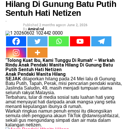
Hilang Di Gunung Batu Putih
Sentuh Hati Netizen
Published
2 months ago
on
June 2, 2026
By
Amirul rul
​‘Tolong Kuat Ibu, Kami Tunggu Di Rumah’ – Warkah
Rindu Anak Pendaki Wanita Hilang Di Gunung Batu
Putih Sentuh Hati Netizen
Anak Pendaki Wanita Hilang
SEJAK
dilaporkan hilang pada 24 Mei lalu di Gunung
Batu Putih, Tapah, Perak, misi pencarian pendaki wanita,
Jaslinda Saludin, 49, masih menjadi tumpuan utama
seluruh rakyat Malaysia.
​Terbaharu, tular di media sosial satu luahan hati yang
amat menyayat hati daripada anak mangsa yang setia
menanti kepulangan ibunya di rumah.
​Warkah ringkas namun penuh emosi itu dikongsikan
semula oleh pengguna akaun TikTok @darwisyahfaizal,
sekali gus mengundang simpati dan air mata dalam
kalangan netizen.