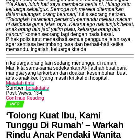
“Ya Allah, luluh hati saya membaca berita ni. Hilang satu
keluarga sekaligus. Semoga roh mereka ditempatkan
dalam kalangan orang beriman,”
tulis seorang netizen.
“Tolonglah haramkan pemandu-pemandu melulu macam
ni daripada guna jalan raya. Kerana ego nak tunjuk hebat,
anak orang lain jadi yatim piatu, keluarga orang lain
hancur!”
komen seorang lagi dengan nada kesal.
​Pihak polis turut menasihati semua pengguna jalan raya
agar sentiasa bertimbang rasa dan berhati-hati ketika
memandu. Ingatlah, keluarga kita da
n keluarga orang lain sedang menunggu di rumah.
​Mari kita sama-sama sedekahkan Al-Fatihah buat para
mangsa yang terkorban dan doakan kesembuhan buat
anak-anak kecil yang masih kritikal di hospital.
Majalah ilmu
Sumber:
borakdaily
Post Views:
134
Continue Reading
INFO
​‘Tolong Kuat Ibu, Kami
Tunggu Di Rumah’ – Warkah
Rindu Anak Pendaki Wanita