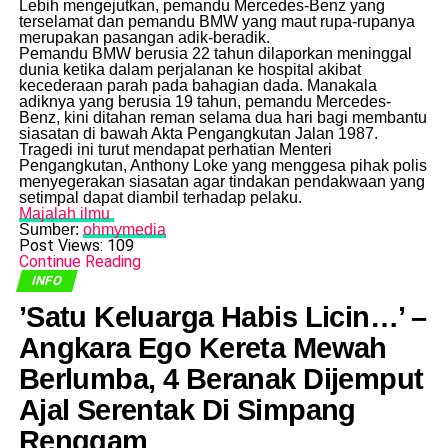
​Lebih mengejutkan, pemandu Mercedes-Benz yang
terselamat dan pemandu BMW yang maut rupa-rupanya
merupakan pasangan adik-beradik.
​Pemandu BMW berusia 22 tahun dilaporkan meninggal
dunia ketika dalam perjalanan ke hospital akibat
kecederaan parah pada bahagian dada. Manakala
adiknya yang berusia 19 tahun, pemandu Mercedes-
Benz, kini ditahan reman selama dua hari bagi membantu
siasatan di bawah Akta Pengangkutan Jalan 1987.
​Tragedi ini turut mendapat perhatian Menteri
Pengangkutan, Anthony Loke yang menggesa pihak polis
menyegerakan siasatan agar tindakan pendakwaan yang
setimpal dapat diambil terhadap pelaku.
Majalah ilmu
Sumber:
ohmymedia
Post Views:
109
Continue Reading
INFO
​’Satu Keluarga Habis Licin…’ –
Angkara Ego Kereta Mewah
Berlumba, 4 Beranak Dijemput
Ajal Serentak Di Simpang
Renggam