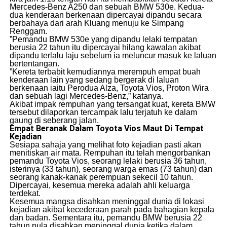
Mercedes-Benz A250 dan sebuah BMW 530e. Kedua-
dua kenderaan berkenaan dipercayai dipandu secara
berbahaya dari arah Kluang menuju ke Simpang
Renggam.
​”Pemandu BMW 530e yang dipandu lelaki tempatan
berusia 22 tahun itu dipercayai hilang kawalan akibat
dipandu terlalu laju sebelum ia meluncur masuk ke laluan
bertentangan.
​”Kereta terbabit kemudiannya merempuh empat buah
kenderaan lain yang sedang bergerak di laluan
berkenaan iaitu Perodua Alza, Toyota Vios, Proton Wira
dan sebuah lagi Mercedes-Benz,” katanya.
​Akibat impak rempuhan yang tersangat kuat, kereta BMW
tersebut dilaporkan tercampak lalu terjatuh ke dalam
gaung di seberang jalan.
Empat Beranak Dalam Toyota Vios Maut Di Tempat
Kejadian
​Sesiapa sahaja yang melihat foto kejadian pasti akan
menitiskan air mata. Rempuhan itu telah mengorbankan
pemandu Toyota Vios, seorang lelaki berusia 36 tahun,
isterinya (33 tahun), seorang warga emas (73 tahun) dan
seorang kanak-kanak perempuan sekecil 10 tahun.
Dipercayai, kesemua mereka adalah ahli keluarga
terdekat.
​Kesemua mangsa disahkan meninggal dunia di lokasi
kejadian akibat kecederaan parah pada bahagian kepala
dan badan. Sementara itu, pemandu BMW berusia 22
tahun pula disahkan meninggal dunia ketika dalam