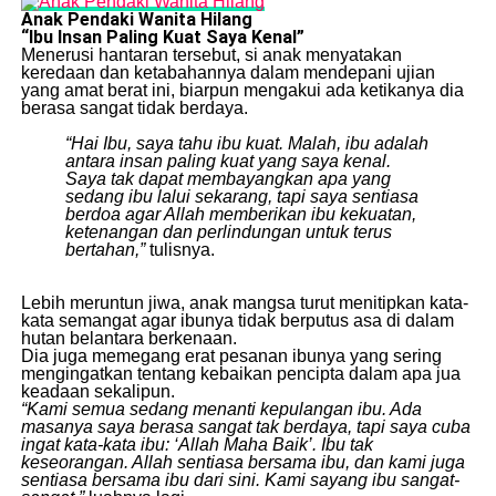
Anak Pendaki Wanita Hilang
“Ibu
Insan Paling Kuat Saya Kenal”
​Menerusi hantaran tersebut, si anak menyatakan
keredaan dan ketabahannya dalam mendepani ujian
yang amat berat ini, biarpun mengakui ada ketikanya dia
berasa sangat tidak berdaya.
“Hai Ibu, saya tahu ibu kuat. Malah, ibu adalah
antara insan paling kuat yang saya kenal.
Saya tak dapat membayangkan apa yang
sedang ibu lalui sekarang, tapi saya sentiasa
berdoa agar Allah memberikan ibu kekuatan,
ketenangan dan perlindungan untuk terus
bertahan,”
tulisnya.
​Lebih meruntun jiwa, anak mangsa turut menitipkan kata-
kata semangat agar ibunya tidak berputus asa di dalam
hutan belantara berkenaan.
​Dia juga memegang erat pesanan ibunya yang sering
mengingatkan tentang kebaikan pencipta dalam apa jua
keadaan sekalipun.
“Kami semua sedang menanti kepulangan ibu. Ada
masanya saya berasa sangat tak berdaya, tapi saya cuba
ingat kata-kata ibu: ‘Allah Maha Baik’. Ibu tak
keseorangan. Allah sentiasa bersama ibu, dan kami juga
sentiasa bersama ibu dari sini. Kami sayang ibu sangat-