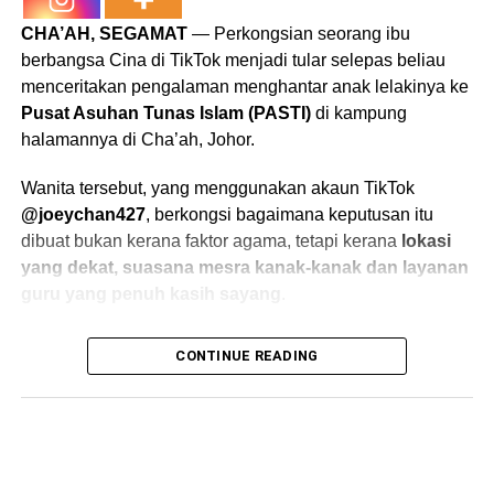
Terengganu dan MRSM Balik Pulau di Pulau Pinang
CHA’AH, SEGAMAT
— Perkongsian seorang ibu
menjadi antara perintis kepada penggunaan warden
berbangsa Cina di TikTok menjadi tular selepas beliau
daripada bekas anggota beruniform.
menceritakan pengalaman menghantar anak lelakinya ke
Pusat Asuhan Tunas Islam (PASTI)
di kampung
Warden yang dipilih perlu menjalani beberapa siri tapisan
halamannya di Cha’ah, Johor.
termasuk sesi temu duga komprehensif bagi memastikan
mereka benar-benar memenuhi kriteria yang ditetapkan
Wanita tersebut, yang menggunakan akaun TikTok
oleh MARA.
@joeychan427
, berkongsi bagaimana keputusan itu
dibuat bukan kerana faktor agama, tetapi kerana
lokasi
Langkah ini dilihat sebagai satu usaha serius untuk
yang dekat, suasana mesra kanak-kanak dan layanan
memastikan kebajikan, keselamatan dan pembangunan
guru yang penuh kasih sayang
.
pelajar di asrama lebih terjaga tanpa membebankan guru.
Anaknya yang dikenali sebagai
Kangkang
, berusia dua
Ramai melihat keputusan ini sebagai perubahan positif
CONTINUE READING
tahun setengah ketika itu, ditempatkan sementara di
kerana guru boleh memberi tumpuan sepenuhnya kepada
PASTI ketika mereka pulang dari Perak ke Johor bagi
pendidikan, manakala warden pula memainkan peranan
menguruskan hal keluarga.
lebih khusus dalam membimbing kehidupan pelajar di
asrama.
“Tadika ini nampak