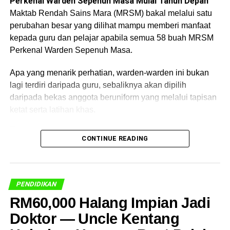
Perkenal Warden Sepenuh Masa Mulai Tahun Depan
Maktab Rendah Sains Mara (MRSM) bakal melalui satu
perubahan besar yang dilihat mampu memberi manfaat
kepada guru dan pelajar apabila semua 58 buah MRSM
Perkenal Warden Sepenuh Masa.
Apa yang menarik perhatian, warden-warden ini bukan
lagi terdiri daripada guru, sebaliknya akan dipilih
daripada bekas anggota beruniform yang melalui tapisan
ketat serta latihan khas.
CONTINUE READING
Pengerusi Majlis Amanah Rakyat (MARA), Datuk Dr
Asyraf Wajdi Dusuki berkata langkah itu diambil bagi
membolehkan guru memberi fokus sepenuhnya kepada
PENDIDIKAN
tugas mengajar, mendidik dan membentuk kemenjadian
RM60,000 Halang Impian Jadi
pelajar.
Doktor — Uncle Kentang
“Bermula tahun depan semua 58 buah MRSM akan ada