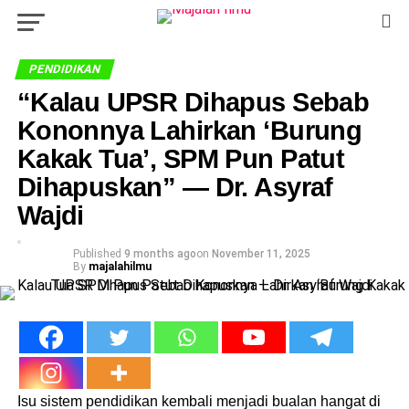
PENDIDIKAN
“Kalau UPSR Dihapus Sebab
Kononnya Lahirkan ‘Burung
Kakak Tua’, SPM Pun Patut
Dihapuskan” — Dr. Asyraf
Wajdi
Published
9 months ago
on
November 11, 2025
By
majalahilmu
Isu sistem pendidikan kembali menjadi bualan hangat di