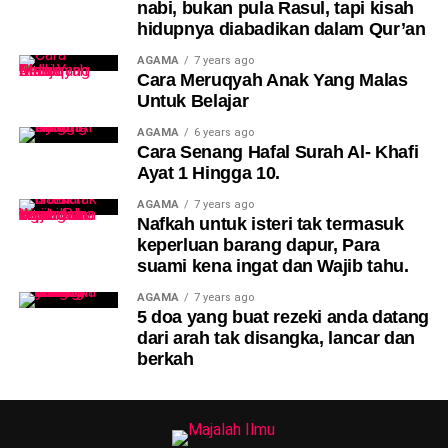
nabi, bukan pula Rasul, tapi kisah
“Dulu saya sendiri satu-
Dalam keadaan terdesak, bapa itu memberanikan diri
hidupnya diabadikan dalam Qur’an
satunya pelajar Cina
menghubungi Uncle Kentang, walaupun beliau sendiri
AGAMA
7 years ago
merupakan ahli Jawatankuasa Pelawat Hospital Sungai
dalam kelas semasa
Cara Meruqyah Anak Yang Malas
Buloh serta seorang Rotarian.
Untuk Belajar
belajar Form 6 di
AGAMA
6 years ago
Katanya, ini bukan soal maruah — ini soal masa depan
Cha’ah. Saya rasa
Cara Senang Hafal Surah Al- Khafi
anak.
Ayat 1 Hingga 10.
bagus kalau anak saya
AGAMA
7 years ago
boleh belajar budaya
Nafkah untuk isteri tak termasuk
lain. Kita satu
keperluan barang dapur, Para
suami kena ingat dan Wajib tahu.
Malaysia,” katanya.
AGAMA
7 years ago
5 doa yang buat rezeki anda datang
dari arah tak disangka, lancar dan
berkah
Post Views:
130