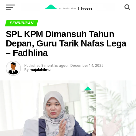
PENDIDIKAN
SPL KPM Dimansuh Tahun
Depan, Guru Tarik Nafas Lega
– Fadhlina
Published
8 months ago
on
December 14, 2025
By
majalahilmu