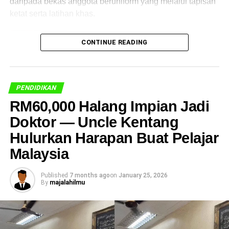
daripada bekas anggota beruniform yang melalui tapisan
ketat serta latihan khas.
CONTINUE READING
PENDIDIKAN
RM60,000 Halang Impian Jadi
Doktor — Uncle Kentang
Hulurkan Harapan Buat Pelajar
Malaysia
Pengerusi Majlis Amanah Rakyat (MARA), Datuk Dr
Asyraf Wajdi Dusuki berkata langkah itu diambil bagi
Published
7 months ago
on
January 25, 2026
By
majalahilmu
membolehkan guru memberi fokus sepenuhnya kepada
tugas mengajar, mendidik dan membentuk kemenjadian
pelajar.