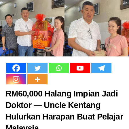
“Bermula tahun depan semua 58 buah MRSM akan ada
warden sepenuh masa dalam kalangan bekas anggota
beruniform dengan pemilihan yang ketat dan wajib
melalui latihan untuk faham Falsafah Pendidikan MARA.
“Guru-guru tidak perlu lagi terbeban dengan tugas
warden, hanya fokus mengajar, mendidik dan
kemenjadian pelajar,” katanya menerusi hantaran di
Facebook.
MRSM Perkenal Warden Sepenuh Masa kata Datuk Dr
Asyraf Wajdi Dusuki
RM60,000 Halang Impian Jadi
Doktor — Uncle Kentang
Hulurkan Harapan Buat Pelajar
Malaysia