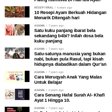
Cha’ah. Saya rasa
RESEPI VIRAL
6 years ago
bagus kalau anak saya
10 Resepi Ayam Berkuah Hidangan
Menarik Ditengah hari
boleh belajar budaya
AGAMA
7 years ago
lain. Kita satu
Satu kuku panjang ibarat bela
Malaysia,” katanya.
sekandang b4bi? Inilah dosa bela
kuku panjang
AGAMA
7 years ago
Satu-satunya manusia yang bukan
nabi, bukan pula Rasul, tapi kisah
hidupnya diabadikan dalam Qur’an
AGAMA
7 years ago
Cara Meruqyah Anak Yang Malas
Untuk Belajar
AGAMA
6 years ago
Cara Senang Hafal Surah Al- Khafi
Ayat 1 Hingga 10.
AGAMA
7 years ago