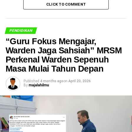
CLICK TO COMMENT
PENDIDIKAN
“Guru Fokus Mengajar,
Warden Jaga Sahsiah” MRSM
Perkenal Warden Sepenuh
Masa Mulai Tahun Depan
Published
4 months ago
on
April 20, 2026
By
majalahilmu