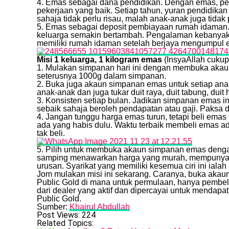
4. Emas sebagai dana pendidikan. Dengan emas, pe
pekerjaan yang baik. Setiap tahun, yuran pendidika
sahaja tidak perlu risau, malah anak-anak juga tidak 
5. Emas sebagai deposit pembiayaan rumah idaman
keluarga semakin bertambah. Pengalaman kebanya
memiliki rumah idaman setelah berjaya mengumpul e
Misi 1 keluarga, 1 kilogram emas
(InsyaAllah cukup
1. Mulakan simpanan hari ini dengan membuka akau
seterusnya 1000g dalam simpanan.
2. Buka juga akaun simpanan emas untuk setiap ana
anak-anak dan juga tukar duit raya, duit tabung, du
3. Konsisten setiap bulan. Jadikan simpanan emas i
sebaik sahaja beroleh pendapatan atau gaji. Paksa d
4. Jangan tunggu harga emas turun, tetapi beli emas 
ada yang habis dulu. Waktu terbaik membeli emas ad
tak beli.
5. Pilih untuk membuka akaun simpanan emas dengan
samping menawarkan harga yang murah, mempunyai
urusan. Syarikat yang memiliki kesemua ciri ini ialah
Jom mulakan misi ini sekarang. Caranya, buka aka
Public Gold di mana untuk permulaan, hanya pembe
dari dealer yang aktif dan dipercayai untuk mendapat
Public Gold.
Sumber:
Khairul Abdullah
Post Views:
224
Related Topics: