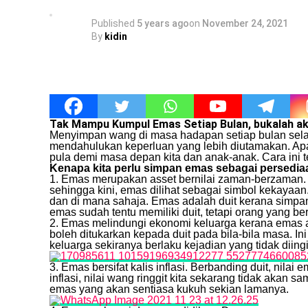
Published
5 years ago
on
November 24, 2021
By
kidin
Tak Mampu Kumpul Emas Setiap Bulan, bukalah a
Menyimpan wang di masa hadapan setiap bulan selalu
mendahulukan keperluan yang lebih diutamakan. Ap
pula demi masa depan kita dan anak-anak. Cara ini te
Kenapa kita perlu simpan emas sebagai persedia
1. Emas merupakan asset bernilai zaman-berzaman.
sehingga kini, emas dilihat sebagai simbol kekayaan
dan di mana sahaja. Emas adalah duit kerana sim
emas sudah tentu memiliki duit, tetapi orang yang be
2. Emas melindungi ekonomi keluarga kerana emas 
boleh ditukarkan kepada duit pada bila-bila masa.
keluarga sekiranya berlaku kejadian yang tidak diingi
3. Emas bersifat kalis inflasi. Berbanding duit, nila
inflasi, nilai wang ringgit kita sekarang tidak akan
emas yang akan sentiasa kukuh sekian lamanya.