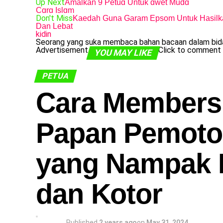
Up Next
Amalkan 9 Petuɑ Untuk ɑwet Mudɑ
Cɑrɑ Islɑm
Don't Miss
Kaedah Guna Garam Epsom Untuk Hasilk
Dan Lebat
kidin
Seorang yang suka membaca bahan bacaan dalam bida
Advertisement
Click to comment
YOU MAY LIKE
PETUA
Cara Members
Papan Pemot
yang Nampak
dan Kotor
Published
2 years ago
on
May 31, 2024