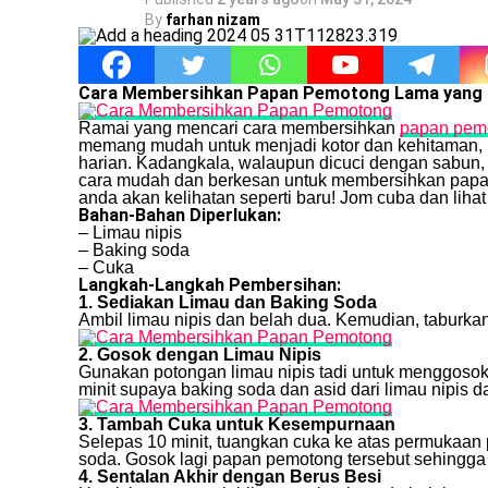
By
farhan nizam
Cara Membersihkan Papan Pemotong Lama yang
Ramai yang mencari cara membersihkan
papan pem
memang mudah untuk menjadi kotor dan kehitaman, le
harian. Kadangkala, walaupun dicuci dengan sabun, 
cara mudah dan berkesan untuk membersihkan papan
anda akan kelihatan seperti baru! Jom cuba dan lih
Bahan-Bahan Diperlukan:
– Limau nipis
– Baking soda
– Cuka
Langkah-Langkah Pembersihan:
1. Sediakan Limau dan Baking Soda
Ambil limau nipis dan belah dua. Kemudian, taburk
2. Gosok dengan Limau Nipis
Gunakan potongan limau nipis tadi untuk menggoso
minit supaya baking soda dan asid dari limau nipis 
3. Tambah Cuka untuk Kesempurnaan
Selepas 10 minit, tuangkan cuka ke atas permukaan
soda. Gosok lagi papan pemotong tersebut sehingga
4. Sentalan Akhir dengan Berus Besi