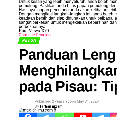
Untuk kesan yang lebih menyeluruh, anda boleh me
pemotong. Pastikan anda bilas papan pemotong deng
Hasilnya, papan pemotong anda akan kelihatan lebih 
Dengan mengikuti langkah-langkah ini, anda boleh 
keadaan bersih dan siap digunakan untuk pelbagai a
sangat berkesan untuk mengekalkan kebersihan dan
perbezaannya!
Post Views:
370
Continue Reading
PETUA
Panduan Leng
Menghilangkan
pada Pisau: Ti
Published
2 years ago
on
May 31, 2024
By
farhan nizam