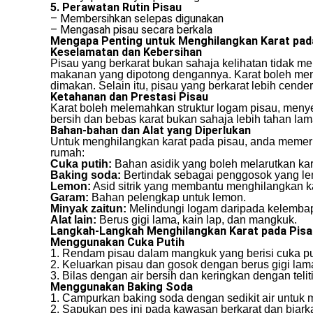
5. Perawatan Rutin Pisau
– Membersihkan selepas digunakan
– Mengasah pisau secara berkala
Mengapa Penting untuk Menghilangkan Karat pad
Keselamatan dan Kebersihan
Pisau yang berkarat bukan sahaja kelihatan tidak m
makanan yang dipotong dengannya. Karat boleh meng
dimakan. Selain itu, pisau yang berkarat lebih cen
Ketahanan dan Prestasi Pisau
Karat boleh melemahkan struktur logam pisau, meny
bersih dan bebas karat bukan sahaja lebih tahan lam
Bahan-bahan dan Alat yang Diperlukan
Untuk menghilangkan karat pada pisau, anda memerl
rumah:
Cuka putih:
Bahan asidik yang boleh melarutkan kar
Baking soda:
Bertindak sebagai penggosok yang le
Lemon:
Asid sitrik yang membantu menghilangkan ka
Garam:
Bahan pelengkap untuk lemon.
Minyak zaitun:
Melindungi logam daripada kelemba
Alat lain:
Berus gigi lama, kain lap, dan mangkuk.
Langkah-Langkah Menghilangkan Karat pada Pisa
Menggunakan Cuka Putih
1. Rendam pisau dalam mangkuk yang berisi cuka pu
2. Keluarkan pisau dan gosok dengan berus gigi lam
3. Bilas dengan air bersih dan keringkan dengan teliti
Menggunakan Baking Soda
1. Campurkan baking soda dengan sedikit air untuk
2. Sapukan pes ini pada kawasan berkarat dan biark