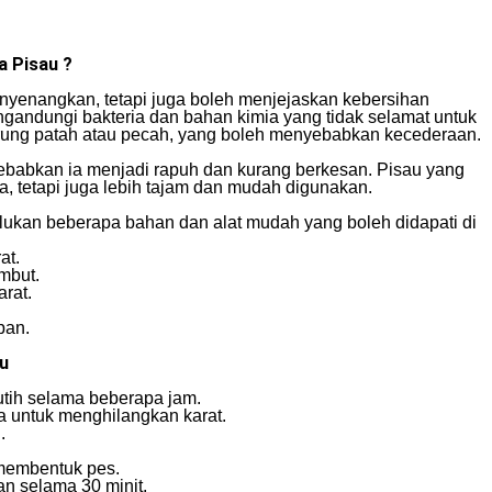
a Pisau ?
enyenangkan, tetapi juga boleh menjejaskan kebersihan
andungi bakteria dan bahan kimia yang tidak selamat untuk
derung patah atau pecah, yang boleh menyebabkan kecederaan.
ebabkan ia menjadi rapuh dan kurang berkesan. Pisau yang
a, tetapi juga lebih tajam dan mudah digunakan.
ukan beberapa bahan dan alat mudah yang boleh didapati di
at.
mbut.
rat.
pan.
u
tih selama beberapa jam.
a untuk menghilangkan karat.
.
 membentuk pes.
an selama 30 minit.