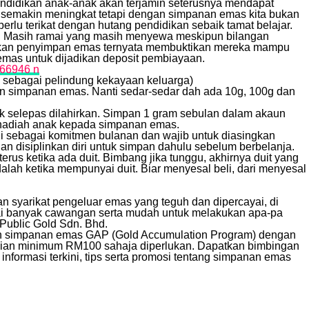
ndidikan anak-anak akan terjamin seterusnya mendapat
n semakin meningkat tetapi dengan simpanan emas kita bukan
perlu terikat dengan hutang pendidikan sebaik tamat belajar.
. Masih ramai yang masih menyewa meskipun bilangan
kan penyimpan emas ternyata membuktikan mereka mampu
mas untuk dijadikan deposit pembiayaan.
 sebagai pelindung kekayaan keluarga)
n simpanan emas. Nanti sedar-sedar dah ada 10g, 100g dan
k selepas dilahirkan. Simpan 1 gram sebulan dalam akaun
it hadiah anak kepada simpanan emas.
ni sebagai komitmen bulanan dan wajib untuk diasingkan
an disiplinkan diri untuk simpan dahulu sebelum berbelanja.
terus ketika ada duit. Bimbang jika tunggu, akhirnya duit yang
alah ketika mempunyai duit. Biar menyesal beli, dari menyesal
 syarikat pengeluar emas yang teguh dan dipercayai, di
 banyak cawangan serta mudah untuk melakukan apa-pa
 Public Gold Sdn. Bhd.
un simpanan emas GAP (Gold Accumulation Program) dengan
lian minimum RM100 sahaja diperlukan. Dapatkan bimbingan
 informasi terkini, tips serta promosi tentang simpanan emas